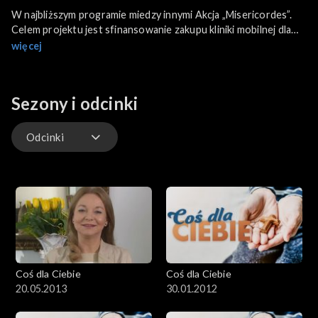
W najbliższym programie miedzy innymi Akcja „Misericordes”.
Celem projektu jest sfinansowanie zakupu kliniki mobilnej dla
ofiar wojny w Syrii. Koszt takiego pojazdu to 1, 1 mln zł. Dzięki
więcej
takim klinikom poszkodowani będą mogli liczyć na
natychmiastową pomoc medyczną.
Sezony i odcinki
Odcinki
Odcinki
Coś dla Ciebie
Coś dla Ciebie
20.05.2013
30.01.2012