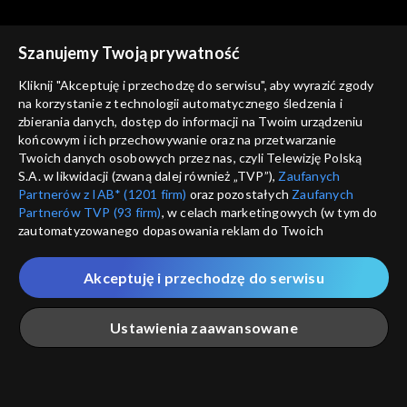
Szanujemy Twoją prywatność
Kliknij "Akceptuję i przechodzę do serwisu", aby wyrazić zgody
na korzystanie z technologii automatycznego śledzenia i
zbierania danych, dostęp do informacji na Twoim urządzeniu
Coś dla Ciebie
Coś dla Ciebie
końcowym i ich przechowywanie oraz na przetwarzanie
03.08.2018
10.08.2018
Twoich danych osobowych przez nas, czyli Telewizję Polską
S.A. w likwidacji (zwaną dalej również „TVP”),
Zaufanych
Partnerów z IAB* (1201 firm)
oraz pozostałych
Zaufanych
Partnerów TVP (93 firm)
, w celach marketingowych (w tym do
zautomatyzowanego dopasowania reklam do Twoich
zainteresowań i mierzenia ich skuteczności) i pozostałych,
które wskazujemy poniżej, a także zgody na udostępnianie
Akceptuję i przechodzę do serwisu
przez nas identyfikatora PPID do Google.
Coś dla Ciebie
Coś dla Ciebie
17.08.2018
24.08.2018
Twoje dane osobowe zbierane podczas odwiedzania przez
Ustawienia zaawansowane
Ciebie naszych
poszczególnych serwisów
zwanych dalej
„Portalem”, w tym informacje zapisywane za pomocą
technologii takich jak: pliki cookie, sygnalizatory WWW lub
innych podobnych technologii umożliwiających świadczenie
Główna
Szukaj
Moja lista
Na żywo
Więcej
dopasowanych i bezpiecznych usług, personalizację treści