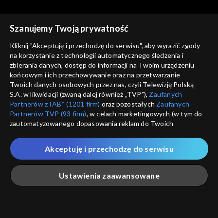
Szanujemy Twoją prywatność
Kliknij "Akceptuję i przechodzę do serwisu", aby wyrazić zgody
na korzystanie z technologii automatycznego śledzenia i
zbierania danych, dostęp do informacji na Twoim urządzeniu
Coś dla Ciebie
Coś dla Ciebie
końcowym i ich przechowywanie oraz na przetwarzanie
03.08.2018
10.08.2018
Twoich danych osobowych przez nas, czyli Telewizję Polską
S.A. w likwidacji (zwaną dalej również „TVP”),
Zaufanych
Partnerów z IAB* (1201 firm)
oraz pozostałych
Zaufanych
Partnerów TVP (93 firm)
, w celach marketingowych (w tym do
zautomatyzowanego dopasowania reklam do Twoich
zainteresowań i mierzenia ich skuteczności) i pozostałych,
które wskazujemy poniżej, a także zgody na udostępnianie
Akceptuję i przechodzę do serwisu
przez nas identyfikatora PPID do Google.
Coś dla Ciebie
Coś dla Ciebie
17.08.2018
24.08.2018
Twoje dane osobowe zbierane podczas odwiedzania przez
Ustawienia zaawansowane
Ciebie naszych
poszczególnych serwisów
zwanych dalej
„Portalem”, w tym informacje zapisywane za pomocą
technologii takich jak: pliki cookie, sygnalizatory WWW lub
innych podobnych technologii umożliwiających świadczenie
Główna
Szukaj
Moja lista
Na żywo
Więcej
dopasowanych i bezpiecznych usług, personalizację treści