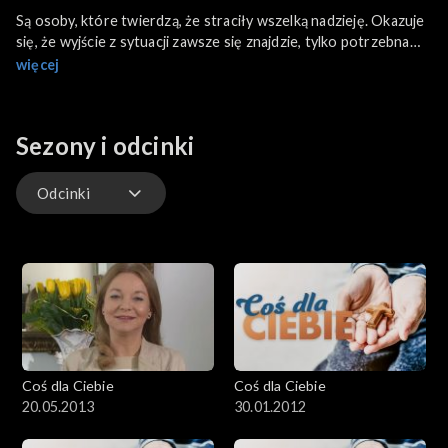
Są osoby, które twierdzą, że straciły wszelką nadzieję. Okazuje
się, że wyjście z sytuacji zawsze się znajdzie, tylko potrzebna
jest pomoc. Ta może być na wyciągnięcie ręki dzięki
więcej
przyjaciołom i osobom o wielkich sercach. W programie o
domach samotnej matki i ewangelizacyjnym teatrze. Poznajemy
także kolejne zgromadzenie zakonne – Dominikanów.
Sezony i odcinki
Odcinki
Odcinki
Coś dla Ciebie
Coś dla Ciebie
20.05.2013
30.01.2012