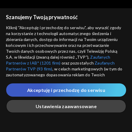
Szanujemy Twoją prywatność
Kliknij "Akceptuję i przechodzę do serwisu", aby wyrazić zgody
na korzystanie z technologii automatycznego śledzenia i
zbierania danych, dostęp do informacji na Twoim urządzeniu
Coś dla Ciebie
Coś dla Ciebie
końcowym i ich przechowywanie oraz na przetwarzanie
03.08.2018
10.08.2018
Twoich danych osobowych przez nas, czyli Telewizję Polską
S.A. w likwidacji (zwaną dalej również „TVP”),
Zaufanych
Partnerów z IAB* (1201 firm)
oraz pozostałych
Zaufanych
Partnerów TVP (93 firm)
, w celach marketingowych (w tym do
zautomatyzowanego dopasowania reklam do Twoich
zainteresowań i mierzenia ich skuteczności) i pozostałych,
które wskazujemy poniżej, a także zgody na udostępnianie
Akceptuję i przechodzę do serwisu
przez nas identyfikatora PPID do Google.
Coś dla Ciebie
Coś dla Ciebie
17.08.2018
24.08.2018
Twoje dane osobowe zbierane podczas odwiedzania przez
Ustawienia zaawansowane
Ciebie naszych
poszczególnych serwisów
zwanych dalej
„Portalem”, w tym informacje zapisywane za pomocą
technologii takich jak: pliki cookie, sygnalizatory WWW lub
innych podobnych technologii umożliwiających świadczenie
Główna
Szukaj
Moja lista
Na żywo
Więcej
dopasowanych i bezpiecznych usług, personalizację treści