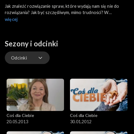
Jak znaleźć rozwiązanie spraw, które wydają nam się nie do
rozwiązania? Jak być szczęśliwym, mimo trudności? W
programie również wspomnienia wigilijnych spotkań z Janem
więcej
Pawłem II, a także wizyta na planie serialu „Ranczo”.
Sezony i odcinki
Odcinki
Odcinki
Coś dla Ciebie
Coś dla Ciebie
20.05.2013
30.01.2012