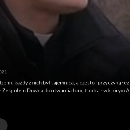
2021
eniu każdy z nich był tajemnicą, a często i przyczyną łez
 Zespołem Downa do otwarcia food trucka - w którym Agni
ale cała wieczność w postrzeganiu ich roli w społeczeństw