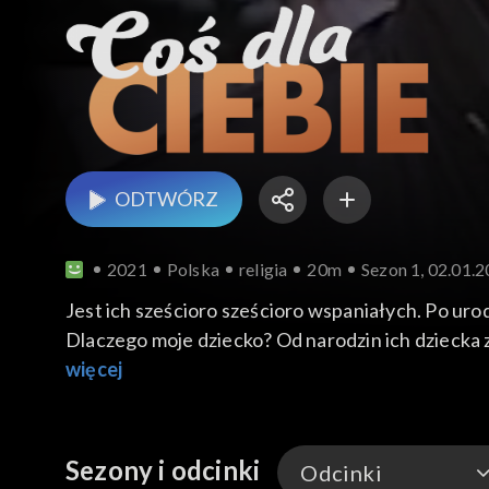
ODTWÓRZ
2021
Polska
religia
20m
Sezon 1, 02.01.
Jest ich sześcioro sześcioro wspaniałych. Po urodz
Dlaczego moje dziecko? Od narodzin ich dziecka z
sprzedaje najlepsze frytki - minęło niewiele lat, 
więcej
Sezony i odcinki
Odcinki