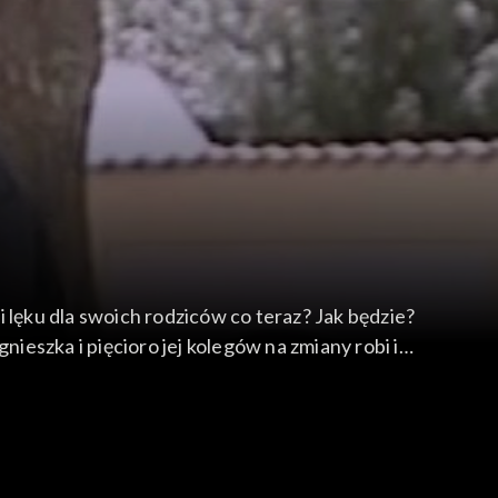
 i lęku dla swoich rodziców co teraz? Jak będzie?
eszka i pięcioro jej kolegów na zmiany robi i
ie.