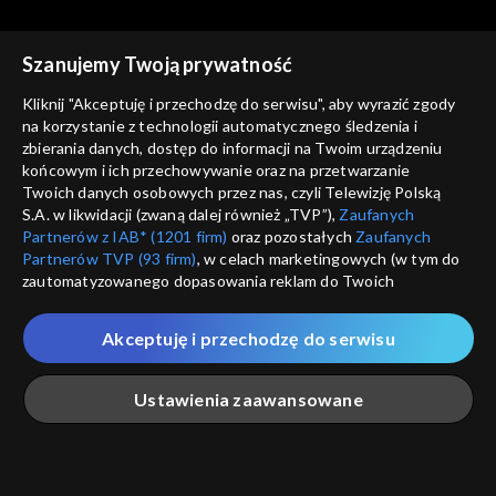
Szanujemy Twoją prywatność
Kliknij "Akceptuję i przechodzę do serwisu", aby wyrazić zgody
na korzystanie z technologii automatycznego śledzenia i
zbierania danych, dostęp do informacji na Twoim urządzeniu
Coś dla Ciebie
Coś dla Ciebie
końcowym i ich przechowywanie oraz na przetwarzanie
03.08.2018
10.08.2018
Twoich danych osobowych przez nas, czyli Telewizję Polską
S.A. w likwidacji (zwaną dalej również „TVP”),
Zaufanych
Partnerów z IAB* (1201 firm)
oraz pozostałych
Zaufanych
Partnerów TVP (93 firm)
, w celach marketingowych (w tym do
zautomatyzowanego dopasowania reklam do Twoich
zainteresowań i mierzenia ich skuteczności) i pozostałych,
które wskazujemy poniżej, a także zgody na udostępnianie
Akceptuję i przechodzę do serwisu
przez nas identyfikatora PPID do Google.
Coś dla Ciebie
Coś dla Ciebie
17.08.2018
24.08.2018
Twoje dane osobowe zbierane podczas odwiedzania przez
Ustawienia zaawansowane
Ciebie naszych
poszczególnych serwisów
zwanych dalej
„Portalem”, w tym informacje zapisywane za pomocą
technologii takich jak: pliki cookie, sygnalizatory WWW lub
innych podobnych technologii umożliwiających świadczenie
Główna
Szukaj
Moja lista
Na żywo
Więcej
dopasowanych i bezpiecznych usług, personalizację treści