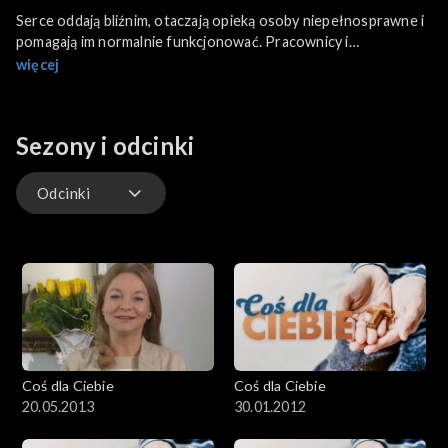
Serce oddają bliźnim, otaczają opieką osoby niepełnosprawne i
pomagają im normalnie funkcjonować. Pracownicy i
wolontariusze Spółdzielni Socjalnej Humanus z Olsztyna
więcej
otworzyli specjalne miejsce, w którym takie osoby mogą poczuć
się jak w u siebie i pod ich czujnym okiem rozwinąć artystyczne
skrzydła. Ich wyroby rzemieślnicze sprzedają w galerii, w której
Sezony i odcinki
coraz częściej oprócz niepełnosprawnych tworzą też seniorzy i
osoby samotne.
Odcinki
Odcinki
Coś dla Ciebie
Coś dla Ciebie
20.05.2013
30.01.2012