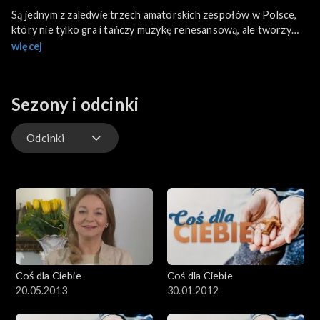
Są jednym z zaledwie trzech amatorskich zespołów w Polsce,
który nie tylko gra i tańczy muzykę renesansową, ale tworzy
także spektakle z tamtej epoki. Zespół Muzyki Dawnej imienia
więcej
Zofii Czeskiej przy szkole sióstr prezentek w Krakowie zdobył
właśnie srebrną harfę eola, czyli drugie miejsc na 42.
ogólnopolskim Festiwalu Muzyki Dawnej Schola Cantorum w
Sezony i odcinki
Kaliszu.
Odcinki
Odcinki
Coś dla Ciebie
Coś dla Ciebie
20.05.2013
30.01.2012