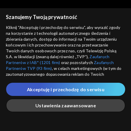
Szanujemy Twoją prywatność
Kliknij "Akceptuję i przechodzę do serwisu", aby wyrazić zgody
na korzystanie z technologii automatycznego śledzenia i
zbierania danych, dostęp do informacji na Twoim urządzeniu
Coś dla Ciebie
Coś dla Ciebie
końcowym i ich przechowywanie oraz na przetwarzanie
03.08.2018
10.08.2018
Twoich danych osobowych przez nas, czyli Telewizję Polską
S.A. w likwidacji (zwaną dalej również „TVP”),
Zaufanych
Partnerów z IAB* (1201 firm)
oraz pozostałych
Zaufanych
Partnerów TVP (93 firm)
, w celach marketingowych (w tym do
zautomatyzowanego dopasowania reklam do Twoich
zainteresowań i mierzenia ich skuteczności) i pozostałych,
które wskazujemy poniżej, a także zgody na udostępnianie
Akceptuję i przechodzę do serwisu
przez nas identyfikatora PPID do Google.
Coś dla Ciebie
Coś dla Ciebie
17.08.2018
24.08.2018
Twoje dane osobowe zbierane podczas odwiedzania przez
Ustawienia zaawansowane
Ciebie naszych
poszczególnych serwisów
zwanych dalej
„Portalem”, w tym informacje zapisywane za pomocą
technologii takich jak: pliki cookie, sygnalizatory WWW lub
innych podobnych technologii umożliwiających świadczenie
Główna
Szukaj
Moja lista
Na żywo
Więcej
dopasowanych i bezpiecznych usług, personalizację treści