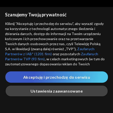
Szanujemy Twoją prywatność
Kliknij "Akceptuję i przechodzę do serwisu", aby wyrazić zgody
na korzystanie z technologii automatycznego śledzenia i
zbierania danych, dostęp do informacji na Twoim urządzeniu
Coś dla Ciebie
Coś dla Ciebie
końcowym i ich przechowywanie oraz na przetwarzanie
03.08.2018
10.08.2018
Twoich danych osobowych przez nas, czyli Telewizję Polską
S.A. w likwidacji (zwaną dalej również „TVP”),
Zaufanych
Partnerów z IAB* (1201 firm)
oraz pozostałych
Zaufanych
Partnerów TVP (93 firm)
, w celach marketingowych (w tym do
zautomatyzowanego dopasowania reklam do Twoich
zainteresowań i mierzenia ich skuteczności) i pozostałych,
które wskazujemy poniżej, a także zgody na udostępnianie
Akceptuję i przechodzę do serwisu
przez nas identyfikatora PPID do Google.
Coś dla Ciebie
Coś dla Ciebie
17.08.2018
24.08.2018
Twoje dane osobowe zbierane podczas odwiedzania przez
Ustawienia zaawansowane
Ciebie naszych
poszczególnych serwisów
zwanych dalej
„Portalem”, w tym informacje zapisywane za pomocą
technologii takich jak: pliki cookie, sygnalizatory WWW lub
innych podobnych technologii umożliwiających świadczenie
Główna
Szukaj
Moja lista
Na żywo
Więcej
dopasowanych i bezpiecznych usług, personalizację treści