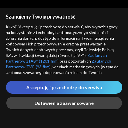
Szanujemy Twoją prywatność
Kliknij "Akceptuję i przechodzę do serwisu", aby wyrazić zgody
na korzystanie z technologii automatycznego śledzenia i
zbierania danych, dostęp do informacji na Twoim urządzeniu
Coś dla Ciebie
Coś dla Ciebie
końcowym i ich przechowywanie oraz na przetwarzanie
03.08.2018
10.08.2018
Twoich danych osobowych przez nas, czyli Telewizję Polską
S.A. w likwidacji (zwaną dalej również „TVP”),
Zaufanych
Partnerów z IAB* (1201 firm)
oraz pozostałych
Zaufanych
Partnerów TVP (93 firm)
, w celach marketingowych (w tym do
zautomatyzowanego dopasowania reklam do Twoich
zainteresowań i mierzenia ich skuteczności) i pozostałych,
które wskazujemy poniżej, a także zgody na udostępnianie
Akceptuję i przechodzę do serwisu
przez nas identyfikatora PPID do Google.
Coś dla Ciebie
Coś dla Ciebie
17.08.2018
24.08.2018
Twoje dane osobowe zbierane podczas odwiedzania przez
Ustawienia zaawansowane
Ciebie naszych
poszczególnych serwisów
zwanych dalej
„Portalem”, w tym informacje zapisywane za pomocą
technologii takich jak: pliki cookie, sygnalizatory WWW lub
innych podobnych technologii umożliwiających świadczenie
Główna
Szukaj
Moja lista
Na żywo
Więcej
dopasowanych i bezpiecznych usług, personalizację treści