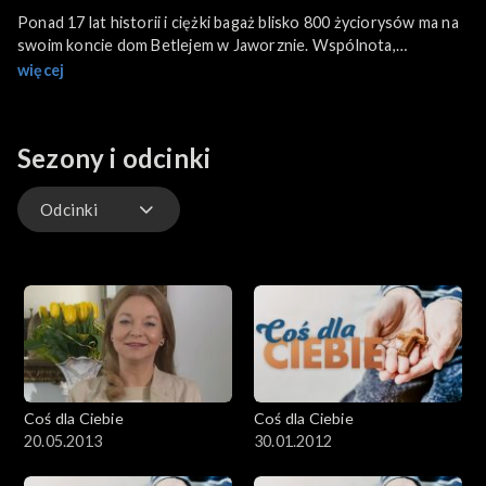
Ponad 17 lat historii i ciężki bagaż blisko 800 życiorysów ma na
swoim koncie dom Betlejem w Jaworznie. Wspólnota,
tworzona przez ludzi, którzy znaleźli się na zakręcie i życiowych
więcej
bezdrożach. Wielu z podopiecznych ma za sobą bolesne
doświadczenie bezdomności, uzależnienia, rozbitego
małżeństwa, utraty wolności i odrzucenia. We wspólnocie
Sezony i odcinki
mogą nawzajem się wspierać, by odzyskać nadzieję, cel i sens
życia.
Odcinki
Odcinki
Coś dla Ciebie
Coś dla Ciebie
20.05.2013
30.01.2012