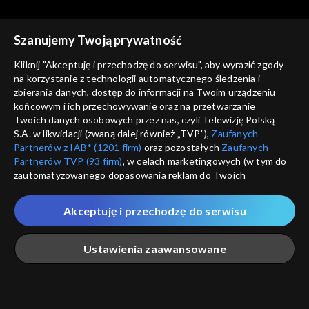
Szanujemy Twoją prywatność
Kliknij "Akceptuję i przechodzę do serwisu", aby wyrazić zgody
na korzystanie z technologii automatycznego śledzenia i
zbierania danych, dostęp do informacji na Twoim urządzeniu
Coś dla Ciebie
Coś dla Ciebie
końcowym i ich przechowywanie oraz na przetwarzanie
03.08.2018
10.08.2018
Twoich danych osobowych przez nas, czyli Telewizję Polską
S.A. w likwidacji (zwaną dalej również „TVP”),
Zaufanych
Partnerów z IAB* (1201 firm)
oraz pozostałych
Zaufanych
Partnerów TVP (93 firm)
, w celach marketingowych (w tym do
zautomatyzowanego dopasowania reklam do Twoich
zainteresowań i mierzenia ich skuteczności) i pozostałych,
które wskazujemy poniżej, a także zgody na udostępnianie
Akceptuję i przechodzę do serwisu
przez nas identyfikatora PPID do Google.
Coś dla Ciebie
Coś dla Ciebie
17.08.2018
24.08.2018
Twoje dane osobowe zbierane podczas odwiedzania przez
Ustawienia zaawansowane
Ciebie naszych
poszczególnych serwisów
zwanych dalej
„Portalem”, w tym informacje zapisywane za pomocą
technologii takich jak: pliki cookie, sygnalizatory WWW lub
innych podobnych technologii umożliwiających świadczenie
Główna
Szukaj
Moja lista
Na żywo
Więcej
dopasowanych i bezpiecznych usług, personalizację treści