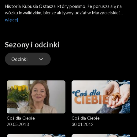
Historia Kubusia Ostasza, który pomimo, że porusza się na
wózku inwalidzkim, bierze aktywny udział w Marzycielskiej
Poczcie. Dzięki niej koresponduje i spotyka się z ciociami i
więcej
wujkami z całej polski i zagranicy. Ponadto w programie
poznajemy małych bohaterów, których marzeniem jest po
prostu pomagać innym.
Sezony i odcinki
Odcinki
Odcinki
Coś dla Ciebie
Coś dla Ciebie
20.05.2013
30.01.2012