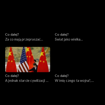
02.07.2022
Europy?, 25.06.2022
Co dalej?
Co dalej?
Za co mają przepraszać
Świat jako wielka
konserwatyści?, 18.06.2022
szachownica – co zostało z
myśli Zbigniewa
Brzezińskiego, 11.06.2022
Co dalej?
Co dalej?
A jednak starcie cywilizacji –
W imię czego ta wojna?,
wydanie specjalne,
04.06.2022
07.06.2022