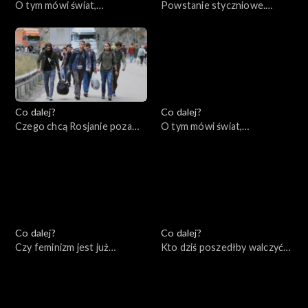
O tym mówi świat,
Powstanie styczniowe.
23.01.2023
Dlaczego miało sens?,
19.01.2023
Co dalej?
Co dalej?
Czego chcą Rosjanie poza
O tym mówi świat,
Rosją?, 17.01.2023
16.01.2023
Co dalej?
Co dalej?
Czy feminizm jest już
Kto dziś poszedłby walczyć
wsteczny?, 12.01.2023
za Polskę?, 10.01.2023