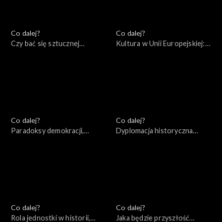
Co dalej?
Co dalej?
Czy bać się sztucznej
Kultura w Unii Europejskiej:
inteligencji?, 30.07.2022
przestrzeń wolności czy
narzędzie socjotechniki?,
23.07.2022
Co dalej?
Co dalej?
Paradoksy demokracji,
Dyplomacja historyczna
16.07.2022
czasów wojny, 09.07.2022
Co dalej?
Co dalej?
Rola jednostki w historii,
Jaka będzie przyszłość