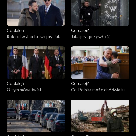
Co dalej?
Co dalej?
Rok od wybuchu wojny. Jaka
Jaka jest przyszłość
przyszłość czeka Ukrainę i
prywatnych armii?,
świat?, 23.02.2023
21.02.2023
Co dalej?
Co dalej?
O tym mówi świat,
Co Polska może dać światu?,
20.02.2023
16.02.2023