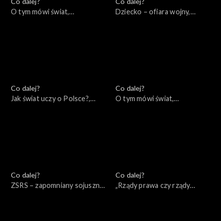
Co dalej?
Co dalej?
O tym mówi świat,
Dziecko – ofiara wojny,
25.09.2022
22.09.2022
Co dalej?
Co dalej?
Jak świat uczy o Polsce?,
O tym mówi świat,
20.09.2022
18.09.2022
Co dalej?
Co dalej?
ZSRS – zapomniany sojusznik
„Rządy prawa czy rządy
Hitlera, 15.09.2022
prawników?”, 13.09.2022