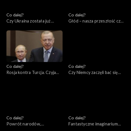
Co dalej?
Co dalej?
Czy Ukraina została już
Głód – nasza przeszłość czy
zdradzona?, 02.06.2022
przyszłość, 31.05.2022
Co dalej?
Co dalej?
Rosja kontra Turcja. Czyja
Czy Niemcy zaczęli bać się
będzie Eurazja?, 28.05.2022
Rosji?, 26.05.2022
Co dalej?
Co dalej?
Powrót narodów,
Fantastyczne imaginarium
24.05.2022
imperialne, 21.05.2022