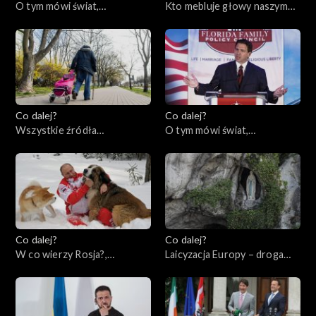
O tym mówi świat,
Kto mebluje głowy naszym
05.06.2023
dzieciom?, 01.06.2023
Co dalej?
Co dalej?
Wszystkie źródła
O tym mówi świat,
samotności, 30.05.2023
29.05.2023
Co dalej?
Co dalej?
W co wierzy Rosja?,
Laicyzacja Europy – droga
25.05.2023
bez powrotu?, 23.05.2023