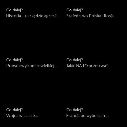
Co dalej?
Co dalej?
Historia – narzędzie agresji
Sąsiedztwo Polska–Rosja
Rosji – wydanie specjalne,
(wokół książki Andrzeja
10.05.2022
Nowaka), 10.05.2022
Co dalej?
Co dalej?
Prawdziwy koniec wielkiej
Jakie NATO przetrwa?,
wojny, 07.05.2022
05.05.2022
Co dalej?
Co dalej?
Wojna w czasie
Francja po wyborach,
rzeczywistym, 30.04.2022
28.04.2022