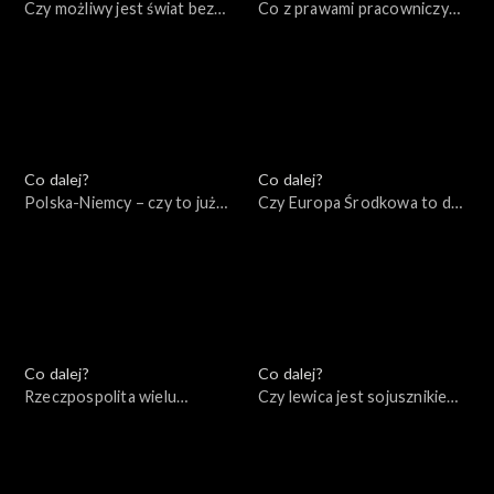
Czy możliwy jest świat bez
Co z prawami pracowniczymi
wojen?, 01.09.2022
w XXI wieku?, 30.08.2022
Co dalej?
Co dalej?
Polska-Niemcy – czy to już
Czy Europa Środkowa to dziś
kurs na zderzenie?,
centrum Zachodu?,
27.08.2022
20.08.2022
Co dalej?
Co dalej?
Rzeczpospolita wielu
Czy lewica jest sojusznikiem
narodów: mocarstwo
Rosji?, 06.08.2022
przeszłości czy przyszłości?,
13.08.2022