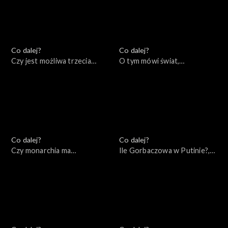
Co dalej?
Co dalej?
Czy jest możliwa trzecia
O tym mówi świat,
droga Unii Europejskiej?,
03.10.2022
04.10.2022
Co dalej?
Co dalej?
Czy monarchia ma
Ile Gorbaczowa w Putinie?,
przyszłość?, 29.09.2022
27.09.2022