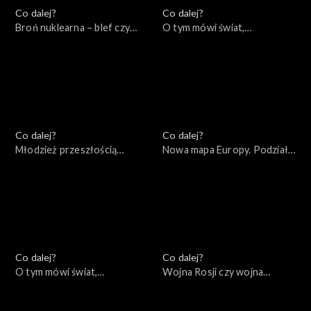
Co dalej?
Co dalej?
Broń nuklearna – blef czy
O tym mówi świat,
realne zagrożenie?,
17.10.2022
19.10.2022
Co dalej?
Co dalej?
Młodzież przeszłością
Nowa mapa Europy. Podziały
świata, 13.10.2022
ideologiczne czy
geopolityczne?, 11.10.2022
Co dalej?
Co dalej?
O tym mówi świat,
Wojna Rosji czy wojna
10.10.2022
Rosjan?, 06.10.2022