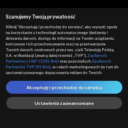
Szanujemy Twoją prywatność
Kliknij "Akceptuję i przechodzę do serwisu", aby wyrazić zgody
na korzystanie z technologii automatycznego śledzenia i
Co dalej?
Co dalej?
zbierania danych, dostęp do informacji na Twoim urządzeniu
Niewidzialne oblicze wojny,
Dwie globalizacje - Zachód i
końcowym i ich przechowywanie oraz na przetwarzanie
26.04.2022
Eurazja, 23.04.2022
Twoich danych osobowych przez nas, czyli Telewizję Polską
S.A. w likwidacji (zwaną dalej również „TVP”),
Zaufanych
Partnerów z IAB* (1201 firm)
oraz pozostałych
Zaufanych
Partnerów TVP (93 firm)
, w celach marketingowych (w tym do
zautomatyzowanego dopasowania reklam do Twoich
zainteresowań i mierzenia ich skuteczności) i pozostałych,
Co dalej?
Co dalej?
które wskazujemy poniżej, a także zgody na udostępnianie
Akceptuję i przechodzę do serwisu
Czy Ukraina stanie się
Czy jest możliwe duchowe
przez nas identyfikatora PPID do Google.
Izraelem Europy?, 21.04.2022
zmartwychwstanie Rosji?,
Twoje dane osobowe zbierane podczas odwiedzania przez
19.04.2022
Ustawienia zaawansowane
Ciebie naszych
poszczególnych serwisów
zwanych dalej
„Portalem”, w tym informacje zapisywane za pomocą
technologii takich jak: pliki cookie, sygnalizatory WWW lub
innych podobnych technologii umożliwiających świadczenie
Główna
Szukaj
Moja lista
Na żywo
Więcej
dopasowanych i bezpiecznych usług, personalizację treści