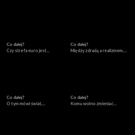
wybór? Między
19.12.2022
koniecznością a wolnością,
20.12.2022
Co dalej?
Co dalej?
Czy strefa euro jest
Między zdradą a realizmem.
remedium na kryzys?,
Czy Zachód mógł zrobić
15.12.2022
więcej podczas kryzysów w
bloku sowieckim?, 13.12.2022
Co dalej?
Co dalej?
O tym mówi świat,
Komu wolno zmieniać
12.12.2022
granice?, 08.12.2022