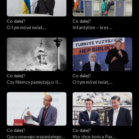
Co dalej?
Co dalej?
O tym mówi świat,
Infantylizm – kres
22.05.2023
społeczeństwa
obywatelskiego, 18.05.2023
Co dalej?
Co dalej?
Czy Niemcy pamiętają o II
O tym mówi świat,
wojnie światowej?,
15.05.2023
16.05.2023
Co dalej?
Co dalej?
Guru nowego wspaniałego
Kto chce końca Pax