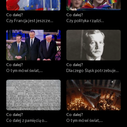
Co dalej?
Co dalej?
Czy Francja jest jeszcze
Czy polityka rządzi
ideą?, 27.04.2023
seksuologią?, 25.04.2023
Co dalej?
Co dalej?
O tym mówi świat,
Dlaczego Śląsk potrzebuje
24.04.2023
Polski?, 20.04.2023
Co dalej?
Co dalej?
Co dalej z pamięcią o
O tym mówi świat,
Holocauście? 80. rocznica
17.04.2023