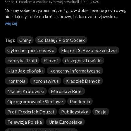
Sezon 1, Pandemia w dobie cyfrowej rewolucji, 10.11.2020
Musimy sobie przypomnieć, że żyjąc w dobie rewolucji cyfrowej,
nie zdajemy sobie do końca sprawy, jak bardzo to zjawisko
wpływa na geopolitykę, rywalizację mocarstw,
więcej
wykorzystywanie naszych osobistych danych, Niektórzy
uważają, że informacje o nas to nowoczesna amunicja do cichej
Tagi:
Chiny
Co Dalej? Piotr Gociek
walki o wpływy prowadzonej w cyberprzestrzeni. Gośćmi
programu są Grzegorz Lewicki (Klub Jagielloński) i Maciej
Cyberbezpieczeństwo
Ekspert S. Bezpieczeństwa
Kurtowski (ekspert ds. bezpieczeństwa).
Fabryka Trolli
Filozof
Grzegorz Lewicki
Klub Jagielloński
Koncerny Informatyczne
Kontrola
Koronawirus
Kradzież Danych
Maciej Krutowski
Mirosław Ridel
Oprogramowanie Sieciowe
Pandemia
Prof. Frederick Douzet
Publicystyka
Rosja
Telewizja Polska
Unia Europejska