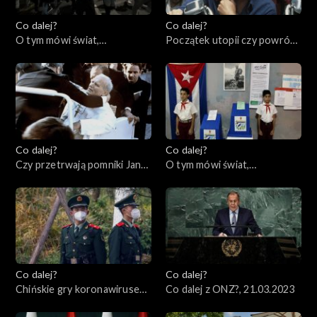
Co dalej?
Co dalej?
O tym mówi świat,
Początek utopii czy powrót
03.04.2023
cenzury?, 30.03.2023
Co dalej?
Co dalej?
Czy przetrwają pomniki Jana
O tym mówi świat,
Pawła II?, 28.03.2023
27.03.2023
Co dalej?
Co dalej?
Chińskie gry koronawirusem,
Co dalej z ONZ?, 21.03.2023
23.03.2023