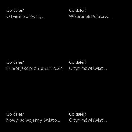
Co dalej?
Co dalej?
O tym mówi świat,
Wizerunek Polaka w
14.11.2022
zagranicznych filmach i
mediach, 10.11.2022
Co dalej?
Co dalej?
Humor jako broń, 08.11.2022
O tym mówi świat,
07.11.2022
Co dalej?
Co dalej?
Nowy ład wojenny. Światowe
O tym mówi świat,
konsekwencje lokalnej wojny,
31.10.2022