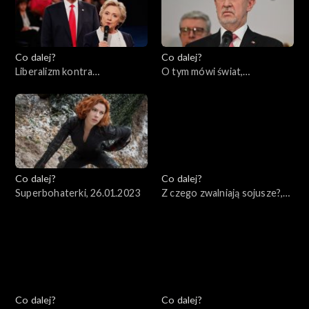
Co dalej?
Co dalej?
Liberalizm kontra
O tym mówi świat,
konserwatyzm – czyj koniec
30.01.2023
jest bliższy?, 31.01.2023
Co dalej?
Co dalej?
Superbohaterki, 26.01.2023
Z czego zwalniają sojusze?,
24.01.2023
Co dalej?
Co dalej?