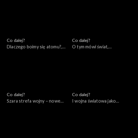
Co dalej?
Co dalej?
Dlaczego boimy się atomu?,
O tym mówi świat,
22.11.2022
21.11.2022
Co dalej?
Co dalej?
Szara strefa wojny – nowe
I wojna światowa jako
konflikty asymetryczne,
początek naszych czasów,
17.11.2022
15.11.2022