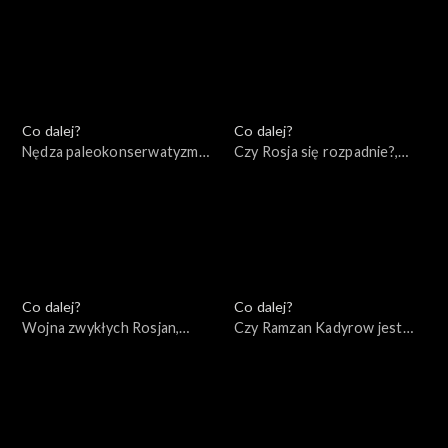
Co dalej?
Co dalej?
Nędza paleokonserwatyzmu,
Czy Rosja się rozpadnie?,
19.05.2022
17.05.2022
Co dalej?
Co dalej?
Wojna zwykłych Rosjan,
Czy Ramzan Kadyrow jest
14.05.2022
przyszłością Rosji?,
12.05.2022