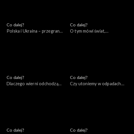
Co dalej?
Co dalej?
Polska i Ukraina – przegrana
O tym mówi świat,
przeszłość, wygrana
11.09.2022
przyszłość?, 16.09.2022
Co dalej?
Co dalej?
Dlaczego wierni odchodzą
Czy utoniemy w odpadach
od Kościoła?, 08.09.2022
produkowanych przez naszą
cywilizację?, 06.09.2022
Co dalej?
Co dalej?