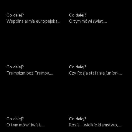
Co dalej?
Co dalej?
Wspólna armia europejska –
O tym mówi świat,
mrzonka czy realna
05.12.2022
perspektywa?, 06.12.2022
Co dalej?
Co dalej?
Trumpizm bez Trumpa,
Czy Rosja stała się junior-
01.12.2022
partnerem Chin?, 29.11.2022
Co dalej?
Co dalej?
O tym mówi świat,
Rosja – wielkie kłamstwo,
28.11.2022
24.11.2022