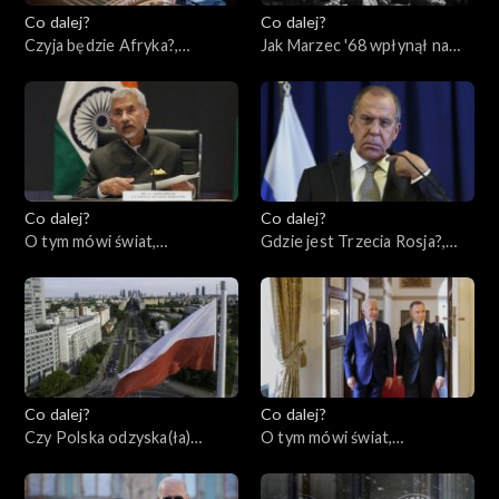
Co dalej?
Co dalej?
Czyja będzie Afryka?,
Jak Marzec '68 wpłynął na
09.03.2023
naszą historię?, 07.03.2023
Co dalej?
Co dalej?
O tym mówi świat,
Gdzie jest Trzecia Rosja?,
05.03.2023
02.03.2023
Co dalej?
Co dalej?
Czy Polska odzyska(ła)
O tym mówi świat,
tożsamość?, 28.02.2023
27.02.2023