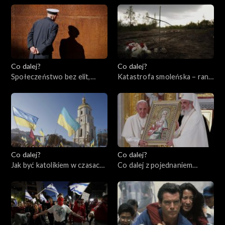
powstania w getcie
warszawskim, 18.04.2023
Co dalej?
Co dalej?
Społeczeństwo bez elit,
Katastrofa smoleńska – rana
13.04.2023
otwarta czy zabliźniona?,
11.04.2023
Co dalej?
Co dalej?
Jak być katolikiem w czasach
Co dalej z pojednaniem
wojny?, 06.04.2023
katolicyzmu i prawosławia?,
04.04.2023