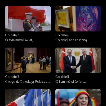
świata czy grabarze
Americana w Europie?,
człowieczeństwa?,
09.05.2023
11.05.2023
Co dalej?
Co dalej?
O tym mówi świat,
Co dalej ze sztuczną
08.05.2023
inteligencją?, 04.05.2023
Co dalej?
Co dalej?
Czego dziś szukają Polacy za
O tym mówi świat,
granicą?, 02.05.2023
01.05.2023