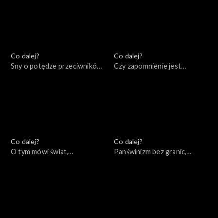
03.11.2022
Co dalej?
Co dalej?
Sny o potędze przeciwników
Czy zapomnienie jest
Putina, 28.10.2022
warunkiem pojednania?,
25.10.2022
Co dalej?
Co dalej?
O tym mówi świat,
Panświnizm bez granic,
24.10.2022
20.10.2022