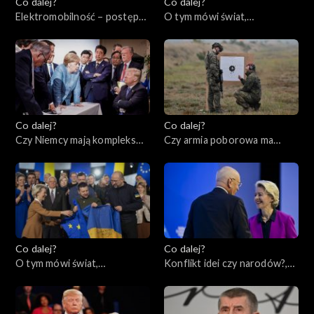
Co dalej?
Co dalej?
Elektromobilność – postęp
O tym mówi świat,
czy regres?, 14.02.2023
13.02.2023
Co dalej?
Co dalej?
Czy Niemcy mają kompleks
Czy armia poborowa ma
Ameryki?, 09.02.2023
przyszłość?, 07.02.2023
Co dalej?
Co dalej?
O tym mówi świat,
Konflikt idei czy narodów?,
06.02.2023
02.02.2023