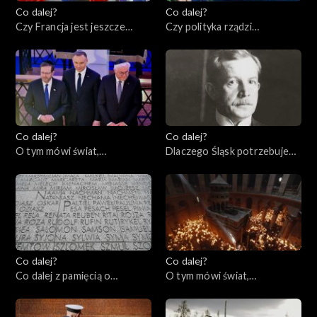
Co dalej?
Co dalej?
Czy Francja jest jeszcze
Czy polityka rządzi
ideą?, 27.04.2023
seksuologią?, 25.04.2023
Co dalej?
Co dalej?
O tym mówi świat,
Dlaczego Śląsk potrzebuje
24.04.2023
Polski?, 20.04.2023
Co dalej?
Co dalej?
Co dalej z pamięcią o
O tym mówi świat,
Holocauście? 80. rocznica
17.04.2023
powstania w getcie