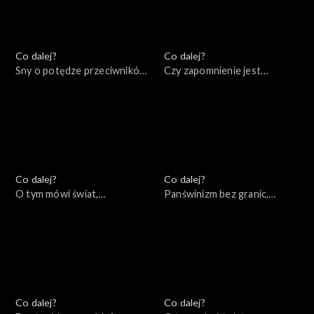
Co dalej?
Co dalej?
Sny o potędze przeciwników
Czy zapomnienie jest
Putina, 28.10.2022
warunkiem pojednania?,
25.10.2022
Co dalej?
Co dalej?
O tym mówi świat,
Panświnizm bez granic,
24.10.2022
20.10.2022
Co dalej?
Co dalej?