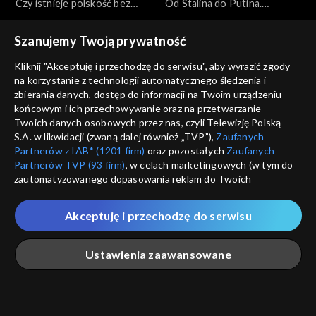
Czy istnieje polskość bez
Od Stalina do Putina.
Kościoła?, 14.04.2022
Stulecie katów – wydanie
specjalne, 12.04.2022
Szanujemy Twoją prywatność
Kliknij "Akceptuję i przechodzę do serwisu", aby wyrazić zgody
na korzystanie z technologii automatycznego śledzenia i
zbierania danych, dostęp do informacji na Twoim urządzeniu
końcowym i ich przechowywanie oraz na przetwarzanie
Co dalej?
Co dalej?
Twoich danych osobowych przez nas, czyli Telewizję Polską
Sąd nad Judaszem,
Walka o pokój czy o
S.A. w likwidacji (zwaną dalej również „TVP”),
Zaufanych
12.04.2022
zwycięstwo?, 09.04.2022
Partnerów z IAB* (1201 firm)
oraz pozostałych
Zaufanych
Partnerów TVP (93 firm)
, w celach marketingowych (w tym do
zautomatyzowanego dopasowania reklam do Twoich
zainteresowań i mierzenia ich skuteczności) i pozostałych,
które wskazujemy poniżej, a także zgody na udostępnianie
Akceptuję i przechodzę do serwisu
przez nas identyfikatora PPID do Google.
Co dalej?
Co dalej?
Twoje dane osobowe zbierane podczas odwiedzania przez
Czy jest możliwy świat bez
Czy dzisiejszy kryzys jest
Ustawienia zaawansowane
Ciebie naszych
poszczególnych serwisów
zwanych dalej
Rosji?, 07.04.2022
szansą na odrodzenie
„Portalem”, w tym informacje zapisywane za pomocą
moralne Zachodu?,
technologii takich jak: pliki cookie, sygnalizatory WWW lub
05.04.2022
innych podobnych technologii umożliwiających świadczenie
Główna
Szukaj
Moja lista
Na żywo
Więcej
dopasowanych i bezpiecznych usług, personalizację treści