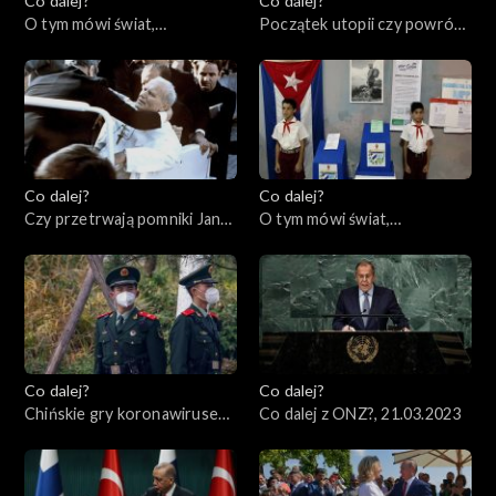
Co dalej?
Co dalej?
O tym mówi świat,
Początek utopii czy powrót
03.04.2023
cenzury?, 30.03.2023
Co dalej?
Co dalej?
Czy przetrwają pomniki Jana
O tym mówi świat,
Pawła II?, 28.03.2023
27.03.2023
Co dalej?
Co dalej?
Chińskie gry koronawirusem,
Co dalej z ONZ?, 21.03.2023
23.03.2023