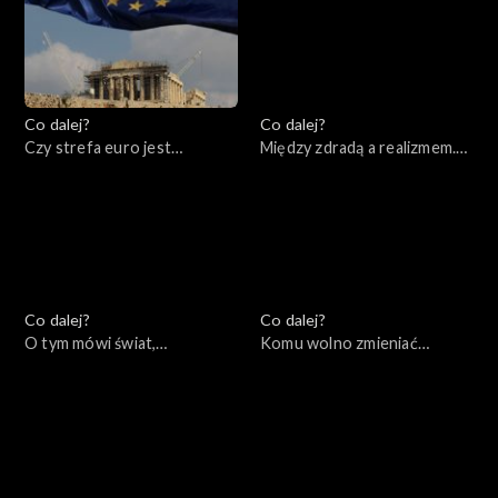
20.12.2022
Co dalej?
Co dalej?
Czy strefa euro jest
Między zdradą a realizmem.
remedium na kryzys?,
Czy Zachód mógł zrobić
15.12.2022
więcej podczas kryzysów w
bloku sowieckim?, 13.12.2022
Co dalej?
Co dalej?
O tym mówi świat,
Komu wolno zmieniać
12.12.2022
granice?, 08.12.2022