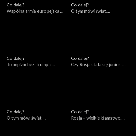
Co dalej?
Co dalej?
Wspólna armia europejska –
O tym mówi świat,
mrzonka czy realna
05.12.2022
perspektywa?, 06.12.2022
Co dalej?
Co dalej?
Trumpizm bez Trumpa,
Czy Rosja stała się junior-
01.12.2022
partnerem Chin?, 29.11.2022
Co dalej?
Co dalej?
O tym mówi świat,
Rosja – wielkie kłamstwo,
28.11.2022
24.11.2022