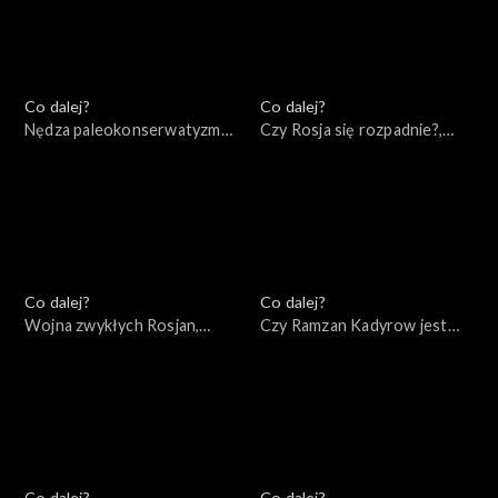
Co dalej?
Co dalej?
Nędza paleokonserwatyzmu,
Czy Rosja się rozpadnie?,
19.05.2022
17.05.2022
Co dalej?
Co dalej?
Wojna zwykłych Rosjan,
Czy Ramzan Kadyrow jest
14.05.2022
przyszłością Rosji?,
12.05.2022
Co dalej?
Co dalej?