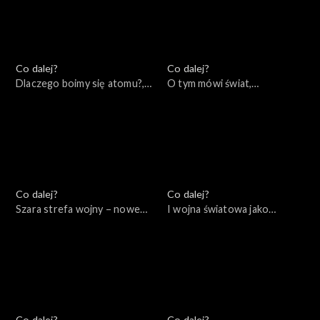
Co dalej?
Co dalej?
Dlaczego boimy się atomu?,
O tym mówi świat,
22.11.2022
21.11.2022
Co dalej?
Co dalej?
Szara strefa wojny – nowe
I wojna światowa jako
konflikty asymetryczne,
początek naszych czasów,
17.11.2022
15.11.2022
Co dalej?
Co dalej?