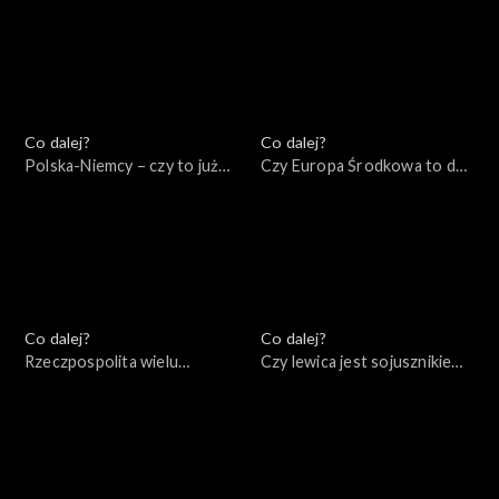
Co dalej?
Co dalej?
Polska-Niemcy – czy to już
Czy Europa Środkowa to dziś
kurs na zderzenie?,
centrum Zachodu?,
27.08.2022
20.08.2022
Co dalej?
Co dalej?
Rzeczpospolita wielu
Czy lewica jest sojusznikiem
narodów: mocarstwo
Rosji?, 06.08.2022
przeszłości czy przyszłości?,
13.08.2022