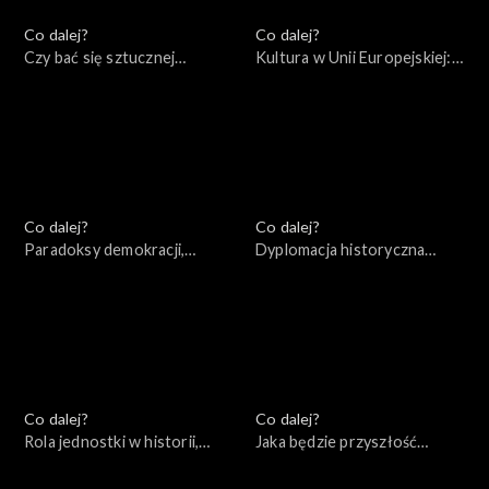
Co dalej?
Co dalej?
Czy bać się sztucznej
Kultura w Unii Europejskiej:
inteligencji?, 30.07.2022
przestrzeń wolności czy
narzędzie socjotechniki?,
23.07.2022
Co dalej?
Co dalej?
Paradoksy demokracji,
Dyplomacja historyczna
16.07.2022
czasów wojny, 09.07.2022
Co dalej?
Co dalej?
Rola jednostki w historii,
Jaka będzie przyszłość
02.07.2022
Europy?, 25.06.2022