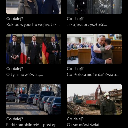
Co dalej?
Co dalej?
Rok od wybuchu wojny. Jaka
Jaka jest przyszłość
przyszłość czeka Ukrainę i
prywatnych armii?,
świat?, 23.02.2023
21.02.2023
Co dalej?
Co dalej?
O tym mówi świat,
Co Polska może dać światu?,
20.02.2023
16.02.2023
Co dalej?
Co dalej?
Elektromobilność – postęp
O tym mówi świat,