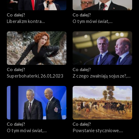
Co dalej?
Co dalej?
Liberalizm kontra
O tym mówi świat,
konserwatyzm – czyj koniec
30.01.2023
jest bliższy?, 31.01.2023
Co dalej?
Co dalej?
Superbohaterki, 26.01.2023
Z czego zwalniają sojusze?,
24.01.2023
Co dalej?
Co dalej?
O tym mówi świat,
Powstanie styczniowe.
23.01.2023
Dlaczego miało sens?,