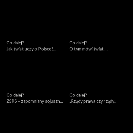
25.09.2022
22.09.2022
Co dalej?
Co dalej?
Jak świat uczy o Polsce?,
O tym mówi świat,
20.09.2022
18.09.2022
Co dalej?
Co dalej?
ZSRS – zapomniany sojusznik
„Rządy prawa czy rządy
Hitlera, 15.09.2022
prawników?”, 13.09.2022