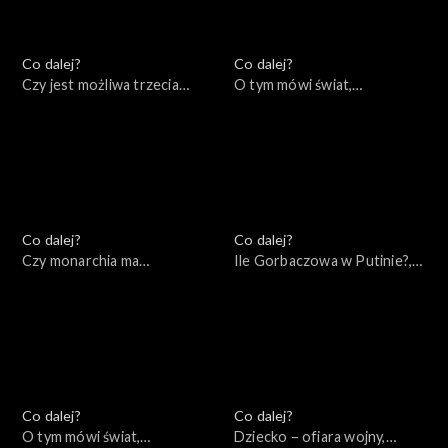
Co dalej?
Co dalej?
Czy jest możliwa trzecia
O tym mówi świat,
droga Unii Europejskiej?,
03.10.2022
04.10.2022
Co dalej?
Co dalej?
Czy monarchia ma
Ile Gorbaczowa w Putinie?,
przyszłość?, 29.09.2022
27.09.2022
Co dalej?
Co dalej?
O tym mówi świat,
Dziecko – ofiara wojny,