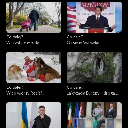
Co dalej?
Co dalej?
Wszystkie źródła
O tym mówi świat,
samotności, 30.05.2023
29.05.2023
Co dalej?
Co dalej?
W co wierzy Rosja?,
Laicyzacja Europy – droga
25.05.2023
bez powrotu?, 23.05.2023