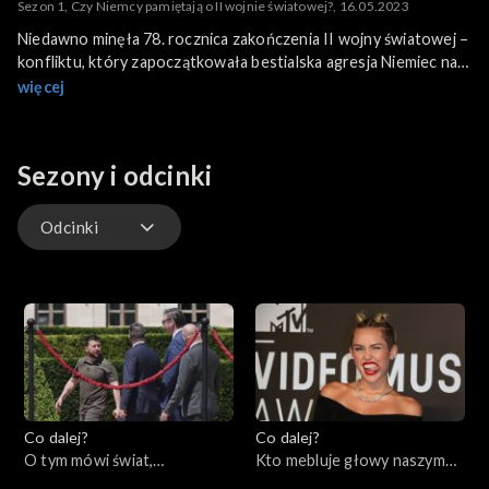
Sezon 1, Czy Niemcy pamiętają o II wojnie światowej?, 16.05.2023
Niedawno minęła 78. rocznica zakończenia II wojny światowej –
konfliktu, który zapoczątkowała bestialska agresja Niemiec na
Polskę. Czy Niemcy pamiętają jeszcze o tym tragicznym
więcej
okresie? Czy rozliczyły się z przeszłością, a przede wszystkim
czy zadośćuczyniły krzywdom, których były sprawcą? Gośćmi
programu są prof. Grzegorz Kucharczyk (historyk, PAN) i prof.
Sezony i odcinki
Wojciech Kunicki (germanista, filolog, UWr).
Odcinki
Odcinki
Co dalej?
Co dalej?
O tym mówi świat,
Kto mebluje głowy naszym
05.06.2023
dzieciom?, 01.06.2023