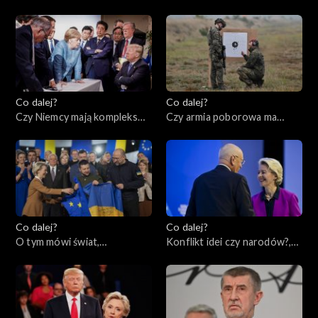
czy regres?, 14.02.2023
13.02.2023
Co dalej?
Co dalej?
Czy Niemcy mają kompleks
Czy armia poborowa ma
Ameryki?, 09.02.2023
przyszłość?, 07.02.2023
Co dalej?
Co dalej?
O tym mówi świat,
Konflikt idei czy narodów?,
06.02.2023
02.02.2023