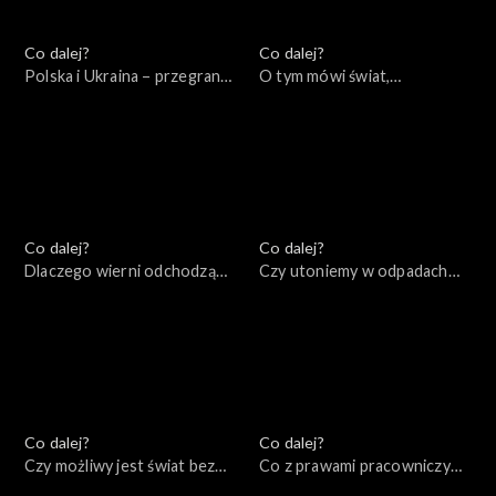
Co dalej?
Co dalej?
Polska i Ukraina – przegrana
O tym mówi świat,
przeszłość, wygrana
11.09.2022
przyszłość?, 16.09.2022
Co dalej?
Co dalej?
Dlaczego wierni odchodzą
Czy utoniemy w odpadach
od Kościoła?, 08.09.2022
produkowanych przez naszą
cywilizację?, 06.09.2022
Co dalej?
Co dalej?
Czy możliwy jest świat bez
Co z prawami pracowniczymi
wojen?, 01.09.2022
w XXI wieku?, 30.08.2022