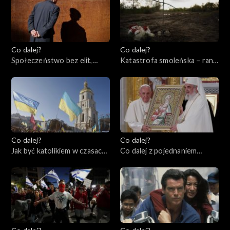
warszawskim, 18.04.2023
Co dalej?
Co dalej?
Społeczeństwo bez elit,
Katastrofa smoleńska – rana
13.04.2023
otwarta czy zabliźniona?,
11.04.2023
Co dalej?
Co dalej?
Jak być katolikiem w czasach
Co dalej z pojednaniem
wojny?, 06.04.2023
katolicyzmu i prawosławia?,
04.04.2023