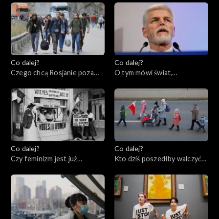
19.01.2023
Co dalej?
Co dalej?
Czego chcą Rosjanie poza
O tym mówi świat,
Rosją?, 17.01.2023
16.01.2023
Co dalej?
Co dalej?
Czy feminizm jest już
Kto dziś poszedłby walczyć
wsteczny?, 12.01.2023
za Polskę?, 10.01.2023