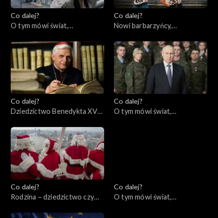
Co dalej?
Co dalej?
O tym mówi świat,
Nowi barbarzyńcy,
09.01.2023
05.01.2023
Co dalej?
Co dalej?
Dziedzictwo Benedykta XVI,
O tym mówi świat,
03.01.2023
02.01.2023
Co dalej?
Co dalej?
Rodzina – dziedzictwo czy
O tym mówi świat,
wybór? Między
19.12.2022
koniecznością a wolnością,