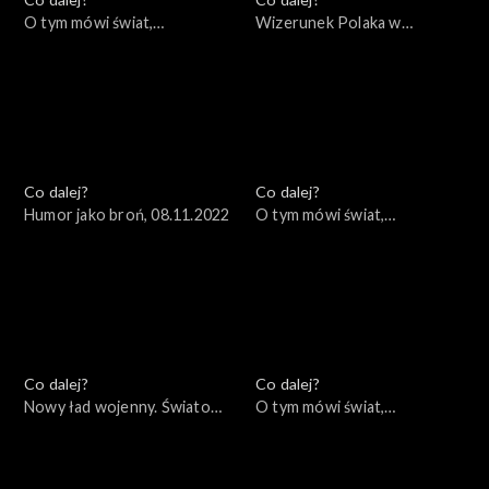
O tym mówi świat,
Wizerunek Polaka w
14.11.2022
zagranicznych filmach i
mediach, 10.11.2022
Co dalej?
Co dalej?
Humor jako broń, 08.11.2022
O tym mówi świat,
07.11.2022
Co dalej?
Co dalej?
Nowy ład wojenny. Światowe
O tym mówi świat,
konsekwencje lokalnej wojny,
31.10.2022
03.11.2022