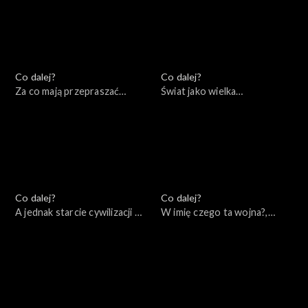
Co dalej?
Co dalej?
Za co mają przepraszać
Świat jako wielka
konserwatyści?, 18.06.2022
szachownica – co zostało z
myśli Zbigniewa
Brzezińskiego, 11.06.2022
Co dalej?
Co dalej?
A jednak starcie cywilizacji –
W imię czego ta wojna?,
wydanie specjalne,
04.06.2022
07.06.2022