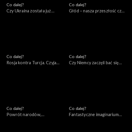
Co dalej?
Co dalej?
Czy Ukraina została już
Głód – nasza przeszłość czy
zdradzona?, 02.06.2022
przyszłość, 31.05.2022
Co dalej?
Co dalej?
Rosja kontra Turcja. Czyja
Czy Niemcy zaczęli bać się
będzie Eurazja?, 28.05.2022
Rosji?, 26.05.2022
Co dalej?
Co dalej?
Powrót narodów,
Fantastyczne imaginarium
24.05.2022
imperialne, 21.05.2022