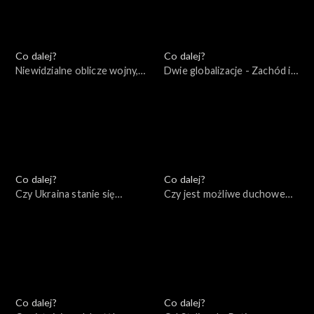
Co dalej?
Co dalej?
Niewidzialne oblicze wojny,
Dwie globalizacje - Zachód i
26.04.2022
Eurazja, 23.04.2022
Co dalej?
Co dalej?
Czy Ukraina stanie się
Czy jest możliwe duchowe
Izraelem Europy?, 21.04.2022
zmartwychwstanie Rosji?,
19.04.2022
Co dalej?
Co dalej?