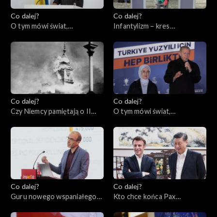
Co dalej?
Co dalej?
O tym mówi świat,
Infantylizm – kres
22.05.2023
społeczeństwa
obywatelskiego, 18.05.2023
Co dalej?
Co dalej?
Czy Niemcy pamiętają o II
O tym mówi świat,
wojnie światowej?,
15.05.2023
16.05.2023
Co dalej?
Co dalej?
Guru nowego wspaniałego
Kto chce końca Pax
świata czy grabarze
Americana w Europie?,
człowieczeństwa?,
09.05.2023