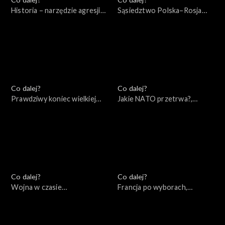
Historia – narzędzie agresji
Sąsiedztwo Polska–Rosja
Rosji – wydanie specjalne,
(wokół książki Andrzeja
10.05.2022
Nowaka), 10.05.2022
Co dalej?
Co dalej?
Prawdziwy koniec wielkiej
Jakie NATO przetrwa?,
wojny, 07.05.2022
05.05.2022
Co dalej?
Co dalej?
Wojna w czasie
Francja po wyborach,
rzeczywistym, 30.04.2022
28.04.2022