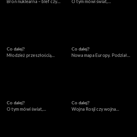
Broń nuklearna – blef czy
O tym mówi świat,
realne zagrożenie?,
17.10.2022
19.10.2022
Co dalej?
Co dalej?
Młodzież przeszłością
Nowa mapa Europy. Podziały
świata, 13.10.2022
ideologiczne czy
geopolityczne?, 11.10.2022
Co dalej?
Co dalej?
O tym mówi świat,
Wojna Rosji czy wojna
10.10.2022
Rosjan?, 06.10.2022