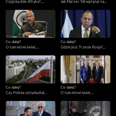
Czyja będzie Afryka?,
Jak Marzec '68 wpłynął na
09.03.2023
naszą historię?, 07.03.2023
Co dalej?
Co dalej?
O tym mówi świat,
Gdzie jest Trzecia Rosja?,
05.03.2023
02.03.2023
Co dalej?
Co dalej?
Czy Polska odzyska(ła)
O tym mówi świat,
tożsamość?, 28.02.2023
27.02.2023