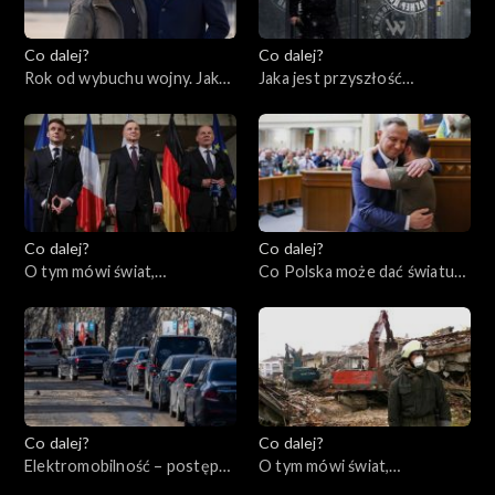
Co dalej?
Co dalej?
Rok od wybuchu wojny. Jaka
Jaka jest przyszłość
przyszłość czeka Ukrainę i
prywatnych armii?,
świat?, 23.02.2023
21.02.2023
Co dalej?
Co dalej?
O tym mówi świat,
Co Polska może dać światu?,
20.02.2023
16.02.2023
Co dalej?
Co dalej?
Elektromobilność – postęp
O tym mówi świat,
czy regres?, 14.02.2023
13.02.2023