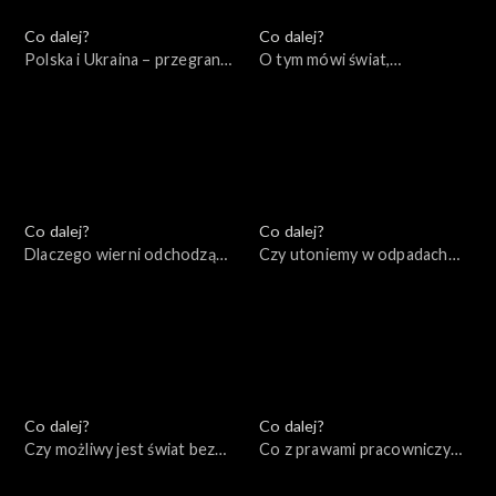
Co dalej?
Co dalej?
Polska i Ukraina – przegrana
O tym mówi świat,
przeszłość, wygrana
11.09.2022
przyszłość?, 16.09.2022
Co dalej?
Co dalej?
Dlaczego wierni odchodzą
Czy utoniemy w odpadach
od Kościoła?, 08.09.2022
produkowanych przez naszą
cywilizację?, 06.09.2022
Co dalej?
Co dalej?
Czy możliwy jest świat bez
Co z prawami pracowniczymi
wojen?, 01.09.2022
w XXI wieku?, 30.08.2022