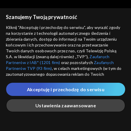
Kościoła?, 14.04.2022
Stulecie katów – wydanie
specjalne, 12.04.2022
Szanujemy Twoją prywatność
Kliknij "Akceptuję i przechodzę do serwisu", aby wyrazić zgody
na korzystanie z technologii automatycznego śledzenia i
zbierania danych, dostęp do informacji na Twoim urządzeniu
Co dalej?
Co dalej?
końcowym i ich przechowywanie oraz na przetwarzanie
Sąd nad Judaszem,
Walka o pokój czy o
Twoich danych osobowych przez nas, czyli Telewizję Polską
12.04.2022
zwycięstwo?, 09.04.2022
S.A. w likwidacji (zwaną dalej również „TVP”),
Zaufanych
Partnerów z IAB* (1201 firm)
oraz pozostałych
Zaufanych
Partnerów TVP (93 firm)
, w celach marketingowych (w tym do
zautomatyzowanego dopasowania reklam do Twoich
zainteresowań i mierzenia ich skuteczności) i pozostałych,
które wskazujemy poniżej, a także zgody na udostępnianie
Akceptuję i przechodzę do serwisu
przez nas identyfikatora PPID do Google.
Co dalej?
Co dalej?
Czy jest możliwy świat bez
Czy dzisiejszy kryzys jest
Twoje dane osobowe zbierane podczas odwiedzania przez
Ustawienia zaawansowane
Rosji?, 07.04.2022
szansą na odrodzenie
Ciebie naszych
poszczególnych serwisów
zwanych dalej
moralne Zachodu?,
„Portalem”, w tym informacje zapisywane za pomocą
technologii takich jak: pliki cookie, sygnalizatory WWW lub
05.04.2022
innych podobnych technologii umożliwiających świadczenie
Główna
Szukaj
Moja lista
Na żywo
Więcej
dopasowanych i bezpiecznych usług, personalizację treści