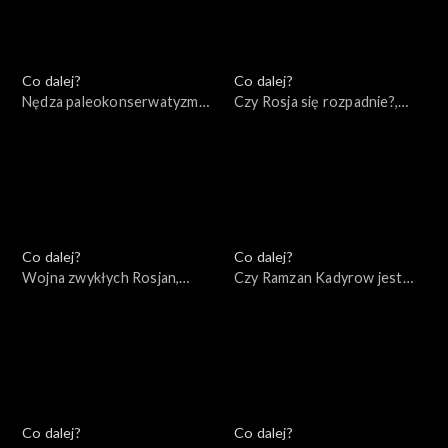
Co dalej?
Co dalej?
Nędza paleokonserwatyzmu,
Czy Rosja się rozpadnie?,
19.05.2022
17.05.2022
Co dalej?
Co dalej?
Wojna zwykłych Rosjan,
Czy Ramzan Kadyrow jest
14.05.2022
przyszłością Rosji?,
12.05.2022
Co dalej?
Co dalej?