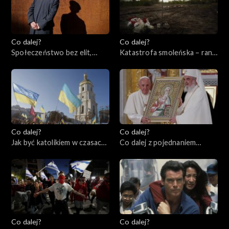
Co dalej?
Co dalej?
Społeczeństwo bez elit,
Katastrofa smoleńska – rana
13.04.2023
otwarta czy zabliźniona?,
11.04.2023
Co dalej?
Co dalej?
Jak być katolikiem w czasach
Co dalej z pojednaniem
wojny?, 06.04.2023
katolicyzmu i prawosławia?,
04.04.2023
Co dalej?
Co dalej?