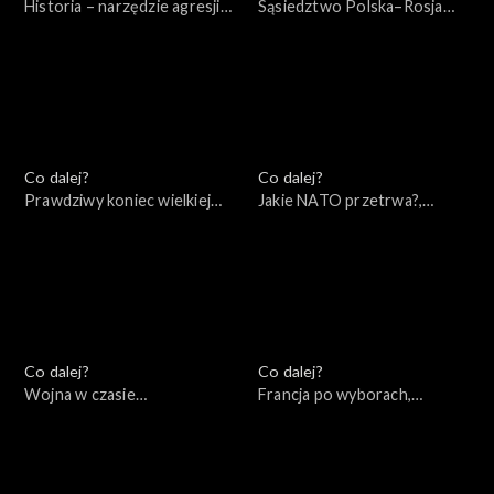
Historia – narzędzie agresji
Sąsiedztwo Polska–Rosja
Rosji – wydanie specjalne,
(wokół książki Andrzeja
10.05.2022
Nowaka), 10.05.2022
Co dalej?
Co dalej?
Prawdziwy koniec wielkiej
Jakie NATO przetrwa?,
wojny, 07.05.2022
05.05.2022
Co dalej?
Co dalej?
Wojna w czasie
Francja po wyborach,
rzeczywistym, 30.04.2022
28.04.2022