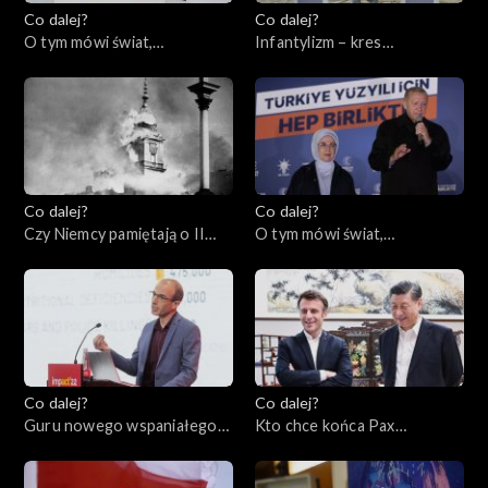
Co dalej?
Co dalej?
O tym mówi świat,
Infantylizm – kres
22.05.2023
społeczeństwa
obywatelskiego, 18.05.2023
Co dalej?
Co dalej?
Czy Niemcy pamiętają o II
O tym mówi świat,
wojnie światowej?,
15.05.2023
16.05.2023
Co dalej?
Co dalej?
Guru nowego wspaniałego
Kto chce końca Pax
świata czy grabarze
Americana w Europie?,
człowieczeństwa?,
09.05.2023