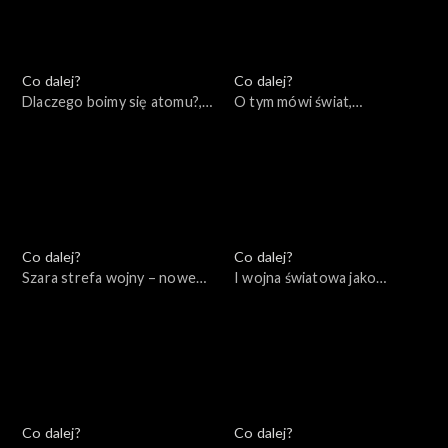
Co dalej?
Co dalej?
Dlaczego boimy się atomu?,
O tym mówi świat,
22.11.2022
21.11.2022
Co dalej?
Co dalej?
Szara strefa wojny – nowe
I wojna światowa jako
konflikty asymetryczne,
początek naszych czasów,
17.11.2022
15.11.2022
Co dalej?
Co dalej?