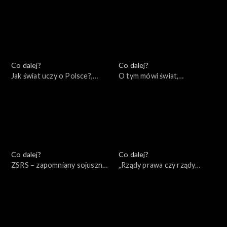
Co dalej?
Co dalej?
Jak świat uczy o Polsce?,
O tym mówi świat,
20.09.2022
18.09.2022
Co dalej?
Co dalej?
ZSRS – zapomniany sojusznik
„Rządy prawa czy rządy
Hitlera, 15.09.2022
prawników?”, 13.09.2022