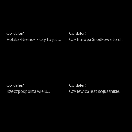
Co dalej?
Co dalej?
Polska-Niemcy – czy to już
Czy Europa Środkowa to dziś
kurs na zderzenie?,
centrum Zachodu?,
27.08.2022
20.08.2022
Co dalej?
Co dalej?
Rzeczpospolita wielu
Czy lewica jest sojusznikiem
narodów: mocarstwo
Rosji?, 06.08.2022
przeszłości czy przyszłości?,
13.08.2022