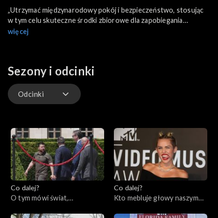
„Utrzymać międzynarodowy pokój i bezpieczeństwo, stosując
w tym celu skuteczne środki zbiorowe dla zapobiegania
zagrożeniom pokoju i ich usuwania, tłumienia wszelkich aktów
więcej
agresji i innych naruszeń pokoju” – oto cele ONZ z Karty
Narodów Zjednoczonych, podpisanej w San Francisco 26
czerwca 1945 roku. Czy Organizacja Narodów Zjednoczonych
Sezony i odcinki
wypełnia swoje zadania? Jaka czeka ją przyszłość? Czy podzieli
los Ligi Narodów? Gośćmi programu są Jarosław Guzy (ekspert
ds. spraw międzynarodowych) i dr Bartosz Rydliński (politolog,
Odcinki
UKSW).
Odcinki
Co dalej?
Co dalej?
O tym mówi świat,
Kto mebluje głowy naszym
05.06.2023
dzieciom?, 01.06.2023