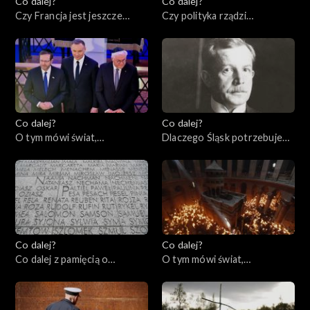
Co dalej?
Co dalej?
Czy Francja jest jeszcze
Czy polityka rządzi
ideą?, 27.04.2023
seksuologią?, 25.04.2023
Co dalej?
Co dalej?
O tym mówi świat,
Dlaczego Śląsk potrzebuje
24.04.2023
Polski?, 20.04.2023
Co dalej?
Co dalej?
Co dalej z pamięcią o
O tym mówi świat,
Holocauście? 80. rocznica
17.04.2023
powstania w getcie
warszawskim, 18.04.2023