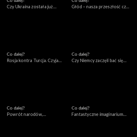
Co dalej?
Co dalej?
Czy Ukraina została już
Głód – nasza przeszłość czy
zdradzona?, 02.06.2022
przyszłość, 31.05.2022
Co dalej?
Co dalej?
Rosja kontra Turcja. Czyja
Czy Niemcy zaczęli bać się
będzie Eurazja?, 28.05.2022
Rosji?, 26.05.2022
Co dalej?
Co dalej?
Powrót narodów,
Fantastyczne imaginarium
24.05.2022
imperialne, 21.05.2022