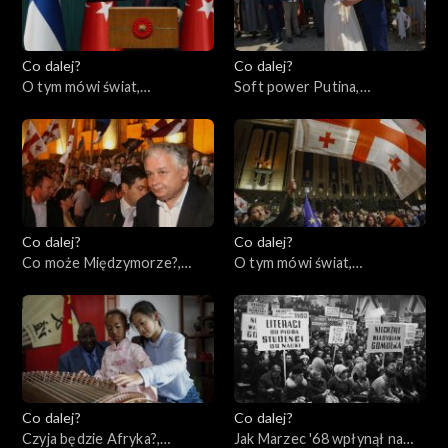
Co dalej?
Co dalej?
O tym mówi świat,
Soft power Putina,
20.03.2023
16.03.2023
Co dalej?
Co dalej?
Co może Międzymorze?,
O tym mówi świat,
14.03.2023
13.03.2023
Co dalej?
Co dalej?
Czyja będzie Afryka?,
Jak Marzec '68 wpłynął na