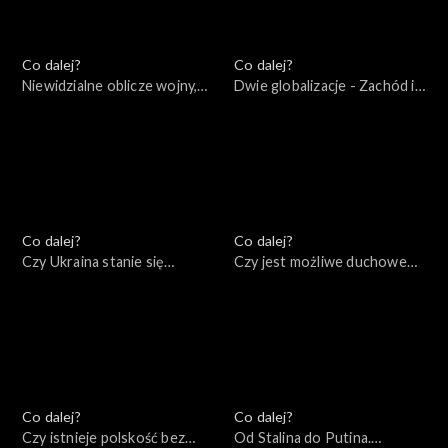
Co dalej?
Co dalej?
Niewidzialne oblicze wojny,
Dwie globalizacje - Zachód i
26.04.2022
Eurazja, 23.04.2022
Co dalej?
Co dalej?
Czy Ukraina stanie się
Czy jest możliwe duchowe
Izraelem Europy?, 21.04.2022
zmartwychwstanie Rosji?,
19.04.2022
Co dalej?
Co dalej?
Czy istnieje polskość bez
Od Stalina do Putina.