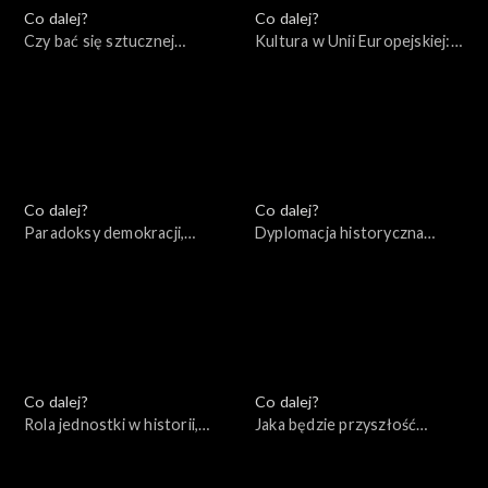
Co dalej?
Co dalej?
Czy bać się sztucznej
Kultura w Unii Europejskiej:
inteligencji?, 30.07.2022
przestrzeń wolności czy
narzędzie socjotechniki?,
23.07.2022
Co dalej?
Co dalej?
Paradoksy demokracji,
Dyplomacja historyczna
16.07.2022
czasów wojny, 09.07.2022
Co dalej?
Co dalej?
Rola jednostki w historii,
Jaka będzie przyszłość
02.07.2022
Europy?, 25.06.2022