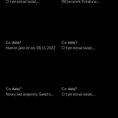
O tym mówi świat,
Wizerunek Polaka w
14.11.2022
zagranicznych filmach i
mediach, 10.11.2022
Co dalej?
Co dalej?
Humor jako broń, 08.11.2022
O tym mówi świat,
07.11.2022
Co dalej?
Co dalej?
Nowy ład wojenny. Światowe
O tym mówi świat,
konsekwencje lokalnej wojny,
31.10.2022
03.11.2022