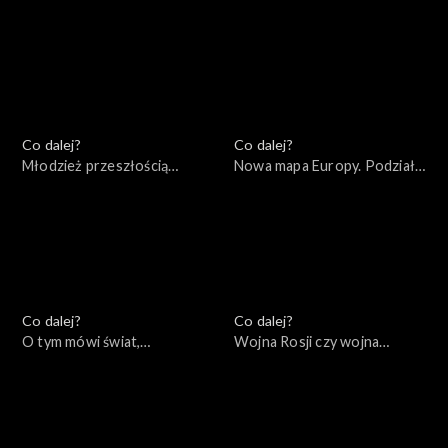
realne zagrożenie?,
17.10.2022
19.10.2022
Co dalej?
Co dalej?
Młodzież przeszłością
Nowa mapa Europy. Podziały
świata, 13.10.2022
ideologiczne czy
geopolityczne?, 11.10.2022
Co dalej?
Co dalej?
O tym mówi świat,
Wojna Rosji czy wojna
10.10.2022
Rosjan?, 06.10.2022