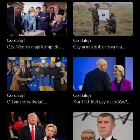
Co dalej?
Co dalej?
Czy Niemcy mają kompleks
Czy armia poborowa ma
Ameryki?, 09.02.2023
przyszłość?, 07.02.2023
Co dalej?
Co dalej?
O tym mówi świat,
Konflikt idei czy narodów?,
06.02.2023
02.02.2023