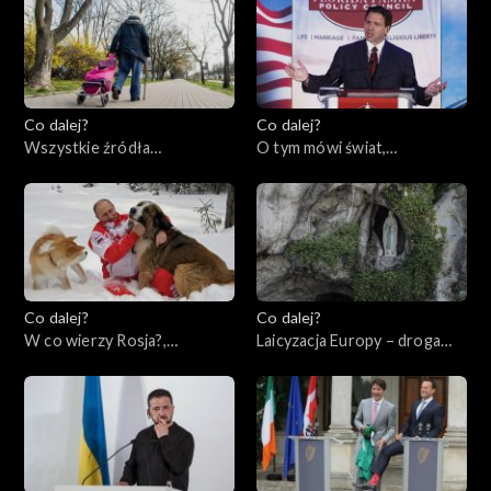
Co dalej?
Co dalej?
Wszystkie źródła
O tym mówi świat,
samotności, 30.05.2023
29.05.2023
Co dalej?
Co dalej?
W co wierzy Rosja?,
Laicyzacja Europy – droga
25.05.2023
bez powrotu?, 23.05.2023