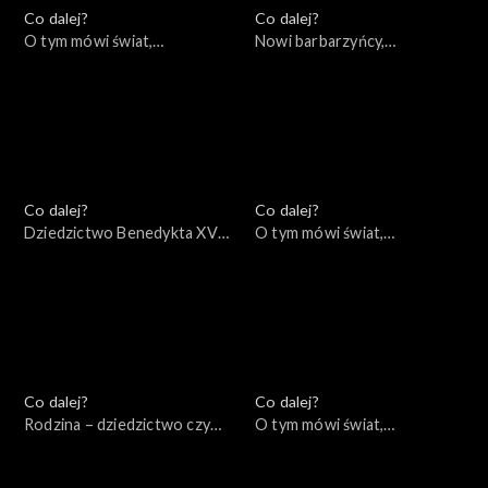
Co dalej?
Co dalej?
O tym mówi świat,
Nowi barbarzyńcy,
09.01.2023
05.01.2023
Co dalej?
Co dalej?
Dziedzictwo Benedykta XVI,
O tym mówi świat,
03.01.2023
02.01.2023
Co dalej?
Co dalej?
Rodzina – dziedzictwo czy
O tym mówi świat,
wybór? Między
19.12.2022
koniecznością a wolnością,