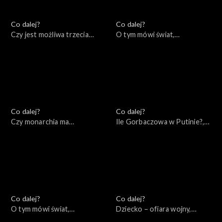
Co dalej?
Co dalej?
Czy jest możliwa trzecia
O tym mówi świat,
droga Unii Europejskiej?,
03.10.2022
04.10.2022
Co dalej?
Co dalej?
Czy monarchia ma
Ile Gorbaczowa w Putinie?,
przyszłość?, 29.09.2022
27.09.2022
Co dalej?
Co dalej?
O tym mówi świat,
Dziecko – ofiara wojny,
25.09.2022
22.09.2022