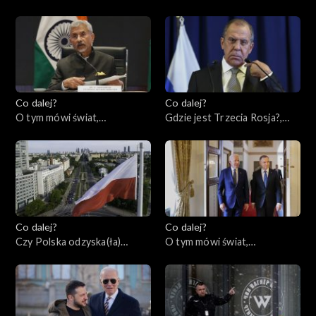
09.03.2023
naszą historię?, 07.03.2023
Co dalej?
Co dalej?
O tym mówi świat,
Gdzie jest Trzecia Rosja?,
05.03.2023
02.03.2023
Co dalej?
Co dalej?
Czy Polska odzyska(ła)
O tym mówi świat,
tożsamość?, 28.02.2023
27.02.2023