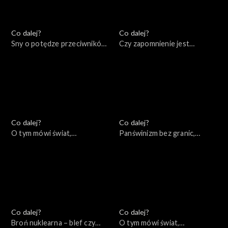
Co dalej?
Co dalej?
Sny o potędze przeciwników
Czy zapomnienie jest
Putina, 28.10.2022
warunkiem pojednania?,
25.10.2022
Co dalej?
Co dalej?
O tym mówi świat,
Panświnizm bez granic,
24.10.2022
20.10.2022
Co dalej?
Co dalej?
Broń nuklearna – blef czy
O tym mówi świat,