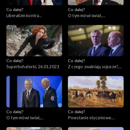
Co dalej?
Co dalej?
Liberalizm kontra
O tym mówi świat,
konserwatyzm – czyj koniec
30.01.2023
jest bliższy?, 31.01.2023
Co dalej?
Co dalej?
Superbohaterki, 26.01.2023
Z czego zwalniają sojusze?,
24.01.2023
Co dalej?
Co dalej?
O tym mówi świat,
Powstanie styczniowe.
23.01.2023
Dlaczego miało sens?,
19.01.2023