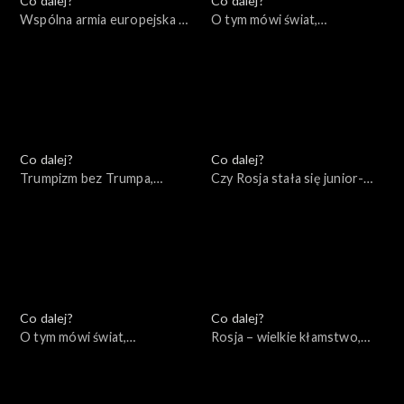
Co dalej?
Co dalej?
Wspólna armia europejska –
O tym mówi świat,
mrzonka czy realna
05.12.2022
perspektywa?, 06.12.2022
Co dalej?
Co dalej?
Trumpizm bez Trumpa,
Czy Rosja stała się junior-
01.12.2022
partnerem Chin?, 29.11.2022
Co dalej?
Co dalej?
O tym mówi świat,
Rosja – wielkie kłamstwo,
28.11.2022
24.11.2022