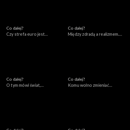
20.12.2022
Co dalej?
Co dalej?
Czy strefa euro jest
Między zdradą a realizmem.
remedium na kryzys?,
Czy Zachód mógł zrobić
15.12.2022
więcej podczas kryzysów w
bloku sowieckim?, 13.12.2022
Co dalej?
Co dalej?
O tym mówi świat,
Komu wolno zmieniać
12.12.2022
granice?, 08.12.2022