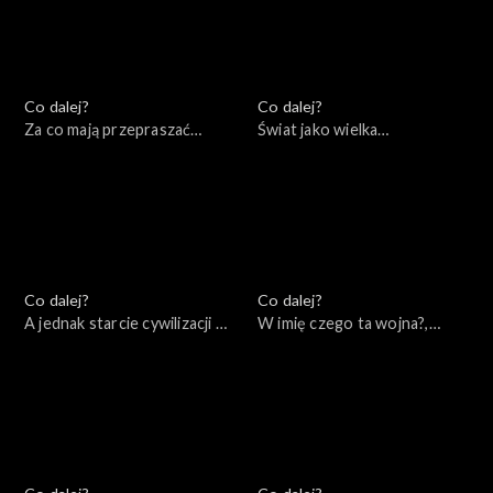
Co dalej?
Co dalej?
Za co mają przepraszać
Świat jako wielka
konserwatyści?, 18.06.2022
szachownica – co zostało z
myśli Zbigniewa
Brzezińskiego, 11.06.2022
Co dalej?
Co dalej?
A jednak starcie cywilizacji –
W imię czego ta wojna?,
wydanie specjalne,
04.06.2022
07.06.2022