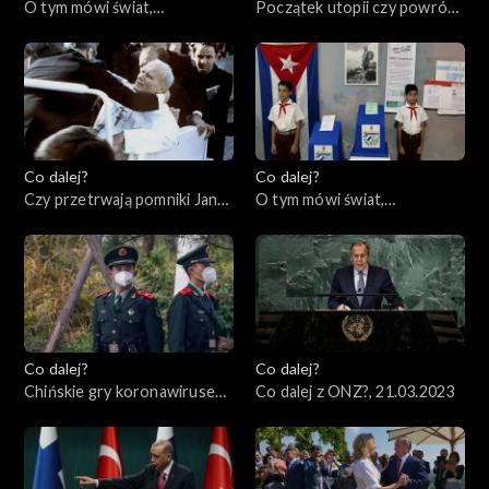
O tym mówi świat,
Początek utopii czy powrót
03.04.2023
cenzury?, 30.03.2023
Co dalej?
Co dalej?
Czy przetrwają pomniki Jana
O tym mówi świat,
Pawła II?, 28.03.2023
27.03.2023
Co dalej?
Co dalej?
Chińskie gry koronawirusem,
Co dalej z ONZ?, 21.03.2023
23.03.2023