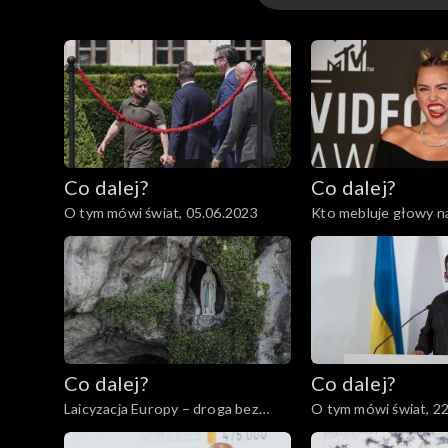
Odcinki
Co dalej?
Co dalej?
O tym mówi świat, 05.06.2023
Kto mebluje głowy 
dzieciom?, 01.06.202
Co dalej?
Co dalej?
Laicyzacja Europy – droga bez
O tym mówi świat, 2
powrotu?, 23.05.2023