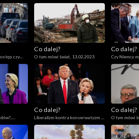
przyszłość czeka Ukrainę i świat?,
armii?, 21.02.
23.02.2023
Co dalej?
Co dalej?
postęp czy
O tym mówi świat, 13.02.2023
Czy Niemcy m
Ameryki?, 09.
Co dalej?
Co dalej?
odów?,
Liberalizm kontra konserwatyzm –
O tym mówi św
czyj koniec jest bliższy?,
31.01.2023