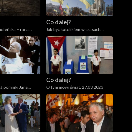
Co dalej?
oleńska – rana
Jak być katolikiem w czasach
abliźniona?,
wojny?, 06.04.2023
Co dalej?
ą pomniki Jana
O tym mówi świat, 27.03.2023
.03.2023