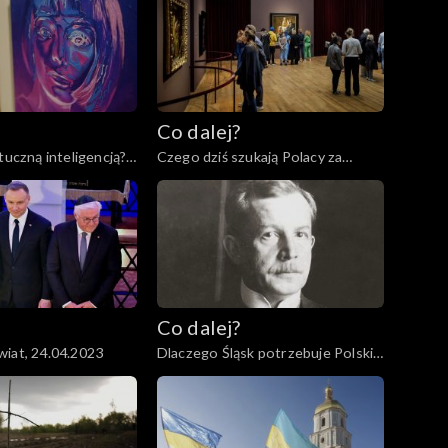
Co dalej?
tuczną inteligencją?,
Czego dziś szukają Polacy za
granicą?, 02.05.2023
Co dalej?
iat, 24.04.2023
Dlaczego Śląsk potrzebuje Polski?,
20.04.2023