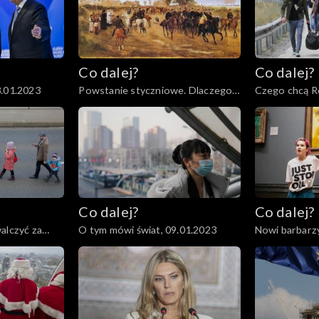
Co dalej?
Co dalej?
3.01.2023
Powstanie styczniowe. Dlaczego
Czego chcą Ro
miało sens?, 19.01.2023
17.01.2023
Co dalej?
Co dalej?
alczyć za
O tym mówi świat, 09.01.2023
Nowi barbarzy