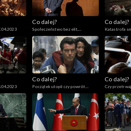
Co dalej?
Co dalej?
7.04.2023
Społeczeństwo bez elit,
Katastrofa sm
13.04.2023
otwarta czy z
11.04.2023
Co dalej?
Co dalej?
3.04.2023
Początek utopii czy powrót
Czy przetrwaj
cenzury?, 30.03.2023
Pawła II?, 28