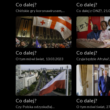
Co dalej?
Co dalej?
Chińskie gry koronawirusem,
Co dalej z ONZ?, 21.
23.03.2023
Co dalej?
Co dalej?
O tym mówi świat, 13.03.2023
Czyja będzie Afryka?
Co dalej?
Co dalej?
Czy Polska odzyska(ła)
O tym mówi świat, 2