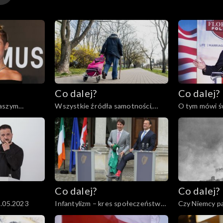
Co dalej?
Co dalej?
naszym
Wszystkie źródła samotności,
O tym mówi św
3
30.05.2023
Co dalej?
Co dalej?
2.05.2023
Infantylizm – kres społeczeństwa
Czy Niemcy pa
obywatelskiego, 18.05.2023
światowej?, 1