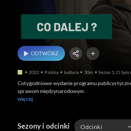
ODTWÓRZ
2022
Polska
kultura
30m
Sezon 1, O tym 
Cotygodniowe wydanie programu publicystycznego
sprawom międzynarodowym.
więcej
Sezony i odcinki
Odcinki