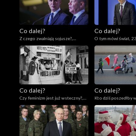
Co dalej?
Co dalej?
Z czego zwalniają sojusze?,
O tym mówi świat, 2
24.01.2023
Co dalej?
Co dalej?
Czy feminizm jest już wsteczny?,
Kto dziś poszedłby w
12.01.2023
Polskę?, 10.01.2023