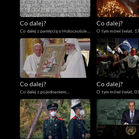
Co dalej?
Co dalej?
Co dalej z pamięcią o Holocauście?
O tym mówi świat, 1
80. rocznica powstania w getcie
warszawskim, 18.04.2023
Co dalej?
Co dalej?
Co dalej z pojednaniem
O tym mówi świat, 0
katolicyzmu i prawosławia?,
04.04.2023