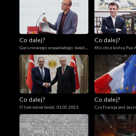
Co dalej?
Co dalej?
Guru nowego wspaniałego świata
Kto chce końca Pax 
czy grabarze człowieczeństwa?,
Europie?, 09.05.2023
11.05.2023
Co dalej?
Co dalej?
O tym mówi świat, 01.05.2023
Czy Francja jest jesz
27.04.2023