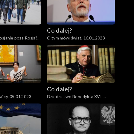
Co dalej?
sjanie poza Rosją?,
O tym mówi świat, 16.01.2023
Co dalej?
ńcy, 05.01.2023
Dziedzictwo Benedykta XVI,
03.01.2023