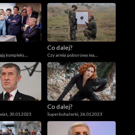
2023
Co dalej?
ają kompleks
Czy armia poborowa ma
02.2023
przyszłość?, 07.02.2023
Co dalej?
iat, 30.01.2023
Superbohaterki, 26.01.2023