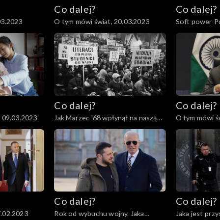
Co dalej?
Co dalej?
03.2023
O tym mówi świat, 20.03.2023
Soft power Pu
Co dalej?
Co dalej?
, 09.03.2023
Jak Marzec '68 wpłynął na naszą
O tym mówi św
historię?, 07.03.2023
Co dalej?
Co dalej?
7.02.2023
Rok od wybuchu wojny. Jaka
Jaka jest prz