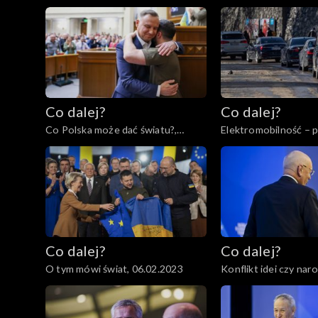
tożsamość?, 28.02.2023
Co dalej?
Co dalej?
Co Polska może dać światu?,
Elektromobilność – 
16.02.2023
regres?, 14.02.2023
Co dalej?
Co dalej?
O tym mówi świat, 06.02.2023
Konflikt idei czy nar
02.02.2023