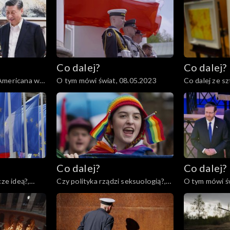
Co dalej?
Co dalej?
Americana w
O tym mówi świat, 08.05.2023
Co dalej ze sz
04.05.2023
Co dalej?
Co dalej?
cze ideą?,
Czy polityka rządzi seksuologią?,
O tym mówi św
25.04.2023