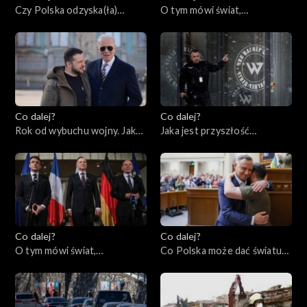
Czy Polska odzyska(ła)
O tym mówi świat,
tożsamość?, 28.02.2023
27.02.2023
Co dalej?
Co dalej?
Rok od wybuchu wojny. Jaka
Jaka jest przyszłość
przyszłość czeka Ukrainę i
prywatnych armii?,
świat?, 23.02.2023
21.02.2023
Co dalej?
Co dalej?
O tym mówi świat,
Co Polska może dać światu?,
20.02.2023
16.02.2023