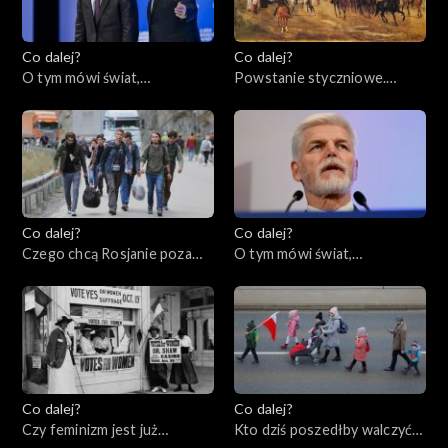
Co dalej?
Co dalej?
O tym mówi świat,
Powstanie styczniowe.
23.01.2023
Dlaczego miało sens?,
19.01.2023
Co dalej?
Co dalej?
Czego chcą Rosjanie poza
O tym mówi świat,
Rosją?, 17.01.2023
16.01.2023
Co dalej?
Co dalej?
Czy feminizm jest już
Kto dziś poszedłby walczyć