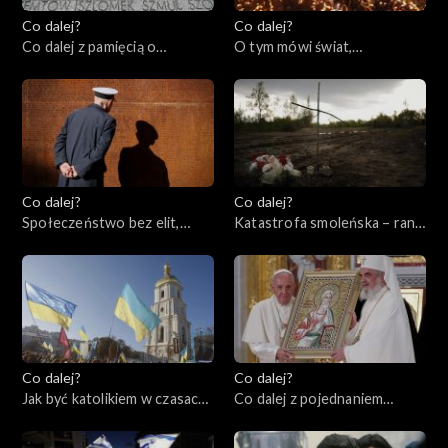
Co dalej?
Co dalej?
Co dalej z pamięcią o
O tym mówi świat,
Holocauście? 80. rocznica
17.04.2023
powstania w getcie
warszawskim, 18.04.2023
Co dalej?
Co dalej?
Społeczeństwo bez elit,
Katastrofa smoleńska – rana
13.04.2023
otwarta czy zabliźniona?,
11.04.2023
Co dalej?
Co dalej?
Jak być katolikiem w czasach
Co dalej z pojednaniem
wojny?, 06.04.2023
katolicyzmu i prawosławia?,
04.04.2023