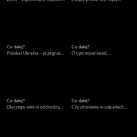
Hitlera, 15.09.2022
prawników?”, 13.09.2022
Co dalej?
Co dalej?
Polska i Ukraina – przegrana
O tym mówi świat,
przeszłość, wygrana
11.09.2022
przyszłość?, 16.09.2022
Co dalej?
Co dalej?
Dlaczego wierni odchodzą
Czy utoniemy w odpadach
od Kościoła?, 08.09.2022
produkowanych przez naszą
cywilizację?, 06.09.2022