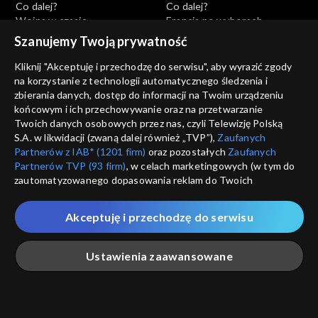
Co dalej?
Co dalej?
Wojna w czasie
Francja po wyborach,
rzeczywistym, 30.04.2022
28.04.2022
Szanujemy Twoją prywatność
Kliknij "Akceptuję i przechodzę do serwisu", aby wyrazić zgody
na korzystanie z technologii automatycznego śledzenia i
zbierania danych, dostęp do informacji na Twoim urządzeniu
końcowym i ich przechowywanie oraz na przetwarzanie
Twoich danych osobowych przez nas, czyli Telewizję Polską
Co dalej?
Co dalej?
S.A. w likwidacji (zwaną dalej również „TVP”),
Zaufanych
Niewidzialne oblicze wojny,
Dwie globalizacje - Zachód i
Partnerów z IAB* (1201 firm)
oraz pozostałych
Zaufanych
26.04.2022
Eurazja, 23.04.2022
Partnerów TVP (93 firm)
, w celach marketingowych (w tym do
zautomatyzowanego dopasowania reklam do Twoich
zainteresowań i mierzenia ich skuteczności) i pozostałych,
które wskazujemy poniżej, a także zgody na udostępnianie
Akceptuję i przechodzę do serwisu
przez nas identyfikatora PPID do Google.
Twoje dane osobowe zbierane podczas odwiedzania przez
Ustawienia zaawansowane
Co dalej?
Co dalej?
Ciebie naszych
poszczególnych serwisów
zwanych dalej
Czy Ukraina stanie się
Czy jest możliwe duchowe
„Portalem”, w tym informacje zapisywane za pomocą
Izraelem Europy?, 21.04.2022
zmartwychwstanie Rosji?,
technologii takich jak: pliki cookie, sygnalizatory WWW lub
19.04.2022
innych podobnych technologii umożliwiających świadczenie
Główna
Szukaj
Moja lista
Na żywo
Więcej
dopasowanych i bezpiecznych usług, personalizację treści