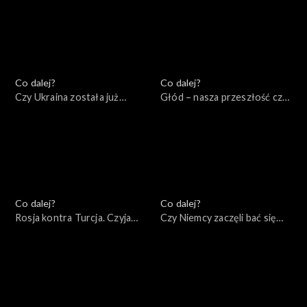
07.06.2022
Co dalej?
Co dalej?
Czy Ukraina została już
Głód – nasza przeszłość czy
zdradzona?, 02.06.2022
przyszłość, 31.05.2022
Co dalej?
Co dalej?
Rosja kontra Turcja. Czyja
Czy Niemcy zaczęli bać się
będzie Eurazja?, 28.05.2022
Rosji?, 26.05.2022