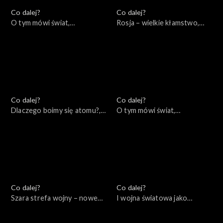
Co dalej?
Co dalej?
O tym mówi świat,
Rosja – wielkie kłamstwo,
28.11.2022
24.11.2022
Co dalej?
Co dalej?
Dlaczego boimy się atomu?,
O tym mówi świat,
22.11.2022
21.11.2022
Co dalej?
Co dalej?
Szara strefa wojny – nowe
I wojna światowa jako
konflikty asymetryczne,
początek naszych czasów,
17.11.2022
15.11.2022