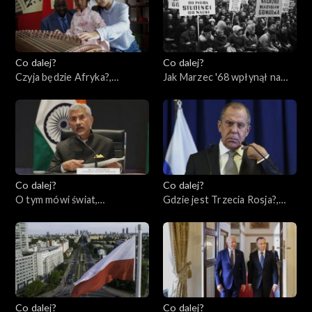
Co dalej?
Co dalej?
Czyja będzie Afryka?,
Jak Marzec '68 wpłynął na
09.03.2023
naszą historię?, 07.03.2023
Co dalej?
Co dalej?
O tym mówi świat,
Gdzie jest Trzecia Rosja?,
05.03.2023
02.03.2023
Co dalej?
Co dalej?