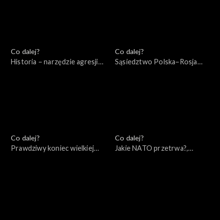
Co dalej?
Co dalej?
Historia – narzędzie agresji
Sąsiedztwo Polska–Rosja
Rosji – wydanie specjalne,
(wokół książki Andrzeja
10.05.2022
Nowaka), 10.05.2022
Co dalej?
Co dalej?
Prawdziwy koniec wielkiej
Jakie NATO przetrwa?,
wojny, 07.05.2022
05.05.2022