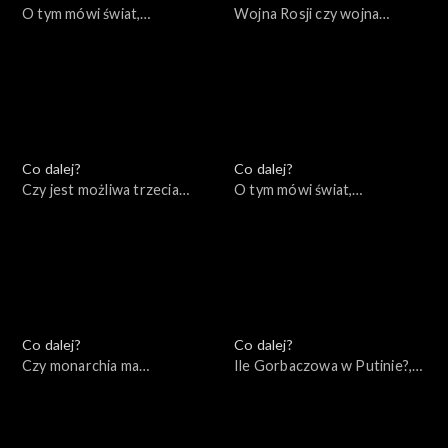
O tym mówi świat,
Wojna Rosji czy wojna
10.10.2022
Rosjan?, 06.10.2022
Co dalej?
Co dalej?
Czy jest możliwa trzecia
O tym mówi świat,
droga Unii Europejskiej?,
03.10.2022
04.10.2022
Co dalej?
Co dalej?
Czy monarchia ma
Ile Gorbaczowa w Putinie?,
przyszłość?, 29.09.2022
27.09.2022