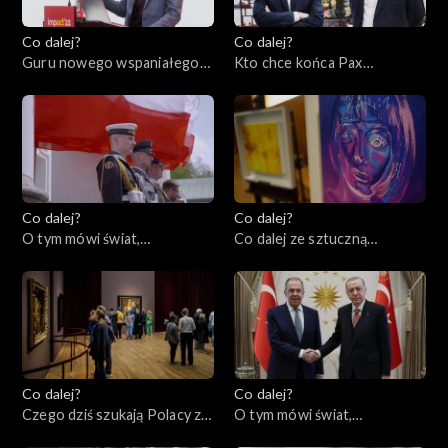
Co dalej?
Co dalej?
Guru nowego wspaniałego
Kto chce końca Pax
świata czy grabarze
Americana w Europie?,
człowieczeństwa?,
09.05.2023
11.05.2023
Co dalej?
Co dalej?
O tym mówi świat,
Co dalej ze sztuczną
08.05.2023
inteligencją?, 04.05.2023
Co dalej?
Co dalej?
Czego dziś szukają Polacy za
O tym mówi świat,
granicą?, 02.05.2023
01.05.2023