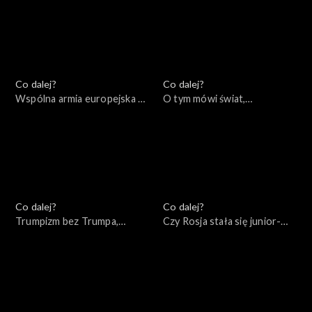
Co dalej?
Co dalej?
Wspólna armia europejska –
O tym mówi świat,
mrzonka czy realna
05.12.2022
perspektywa?, 06.12.2022
Co dalej?
Co dalej?
Trumpizm bez Trumpa,
Czy Rosja stała się junior-
01.12.2022
partnerem Chin?, 29.11.2022