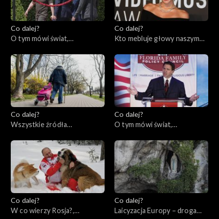
Co dalej?
Co dalej?
O tym mówi świat,
Kto mebluje głowy naszym
05.06.2023
dzieciom?, 01.06.2023
Co dalej?
Co dalej?
Wszystkie źródła
O tym mówi świat,
samotności, 30.05.2023
29.05.2023
Co dalej?
Co dalej?
W co wierzy Rosja?,
Laicyzacja Europy – droga