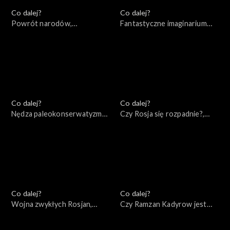
Co dalej?
Co dalej?
Powrót narodów,
Fantastyczne imaginarium
24.05.2022
imperialne, 21.05.2022
Co dalej?
Co dalej?
Nędza paleokonserwatyzmu,
Czy Rosja się rozpadnie?,
19.05.2022
17.05.2022
Co dalej?
Co dalej?
Wojna zwykłych Rosjan,
Czy Ramzan Kadyrow jest
14.05.2022
przyszłością Rosji?,
12.05.2022