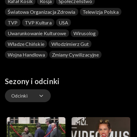
Rafał Kosik
Rosja
Społeczeństwo
Światowa Organizacja Zdrowia
Telewizja Polska
TVP
TVP Kultura
USA
Uwarunkowanie Kulturowe
Wirusolog
Władze Chińskie
Włodzimierz Gut
Wojna Handlowa
Zmiany Cywilizacyjne
Sezony i odcinki
Odcinki
Odcinki