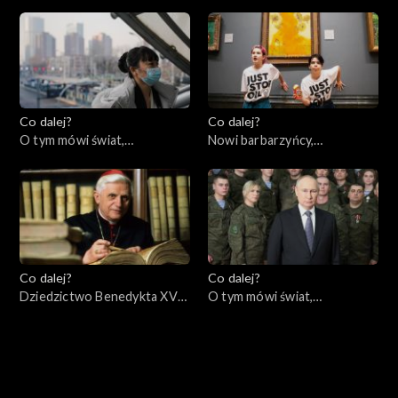
wsteczny?, 12.01.2023
za Polskę?, 10.01.2023
Co dalej?
Co dalej?
O tym mówi świat,
Nowi barbarzyńcy,
09.01.2023
05.01.2023
Co dalej?
Co dalej?
Dziedzictwo Benedykta XVI,
O tym mówi świat,
03.01.2023
02.01.2023