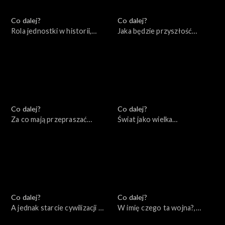
Co dalej?
Co dalej?
Rola jednostki w historii,
Jaka będzie przyszłość
02.07.2022
Europy?, 25.06.2022
Co dalej?
Co dalej?
Za co mają przepraszać
Świat jako wielka
konserwatyści?, 18.06.2022
szachownica – co zostało z
myśli Zbigniewa
Brzezińskiego, 11.06.2022
Co dalej?
Co dalej?
A jednak starcie cywilizacji –
W imię czego ta wojna?,
wydanie specjalne,
04.06.2022