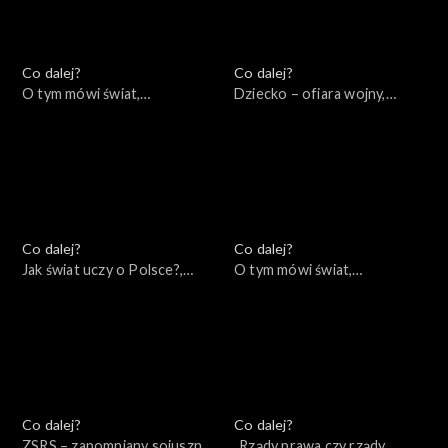
Co dalej?
Co dalej?
O tym mówi świat,
Dziecko – ofiara wojny,
25.09.2022
22.09.2022
Co dalej?
Co dalej?
Jak świat uczy o Polsce?,
O tym mówi świat,
20.09.2022
18.09.2022
Co dalej?
Co dalej?
ZSRS – zapomniany sojusznik
„Rządy prawa czy rządy