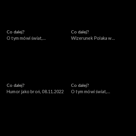
Co dalej?
Co dalej?
O tym mówi świat,
Wizerunek Polaka w
14.11.2022
zagranicznych filmach i
mediach, 10.11.2022
Co dalej?
Co dalej?
Humor jako broń, 08.11.2022
O tym mówi świat,
07.11.2022