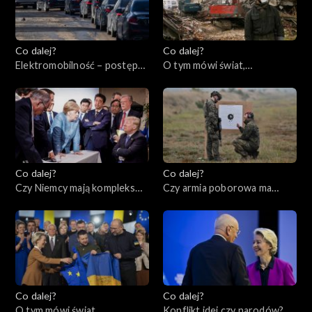
Co dalej?
Co dalej?
Elektromobilność – postęp
O tym mówi świat,
czy regres?, 14.02.2023
13.02.2023
Co dalej?
Co dalej?
Czy Niemcy mają kompleks
Czy armia poborowa ma
Ameryki?, 09.02.2023
przyszłość?, 07.02.2023
Co dalej?
Co dalej?
O tym mówi świat,
Konflikt idei czy narodów?,