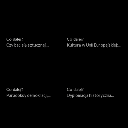
narodów: mocarstwo
Rosji?, 06.08.2022
przeszłości czy przyszłości?,
13.08.2022
Co dalej?
Co dalej?
Czy bać się sztucznej
Kultura w Unii Europejskiej:
inteligencji?, 30.07.2022
przestrzeń wolności czy
narzędzie socjotechniki?,
23.07.2022
Co dalej?
Co dalej?
Paradoksy demokracji,
Dyplomacja historyczna
16.07.2022
czasów wojny, 09.07.2022