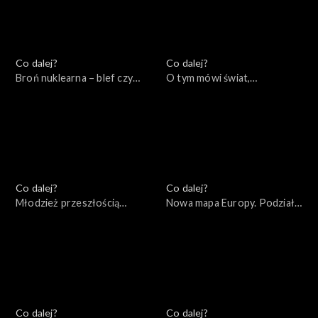
Co dalej?
Co dalej?
Broń nuklearna – blef czy
O tym mówi świat,
realne zagrożenie?,
17.10.2022
19.10.2022
Co dalej?
Co dalej?
Młodzież przeszłością
Nowa mapa Europy. Podziały
świata, 13.10.2022
ideologiczne czy
geopolityczne?, 11.10.2022
Co dalej?
Co dalej?