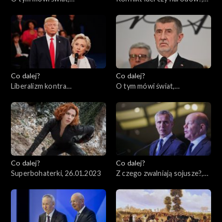
06.02.2023
02.02.2023
Co dalej?
Co dalej?
Liberalizm kontra
O tym mówi świat,
konserwatyzm – czyj koniec
30.01.2023
jest bliższy?, 31.01.2023
Co dalej?
Co dalej?
Superbohaterki, 26.01.2023
Z czego zwalniają sojusze?,
24.01.2023