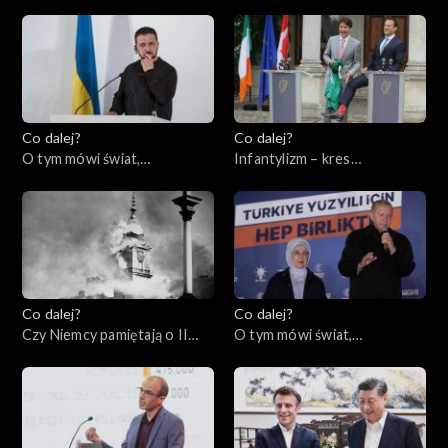
25.05.2023
bez powrotu?, 23.05.2023
Co dalej?
Co dalej?
O tym mówi świat,
Infantylizm – kres
22.05.2023
społeczeństwa
obywatelskiego, 18.05.2023
Co dalej?
Co dalej?
Czy Niemcy pamiętają o II
O tym mówi świat,
wojnie światowej?,
15.05.2023
16.05.2023