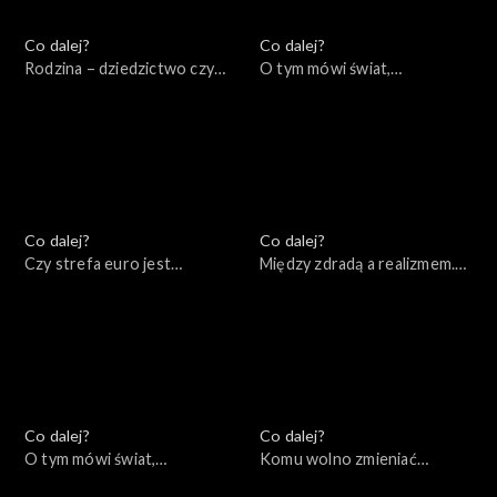
Co dalej?
Co dalej?
Rodzina – dziedzictwo czy
O tym mówi świat,
wybór? Między
19.12.2022
koniecznością a wolnością,
20.12.2022
Co dalej?
Co dalej?
Czy strefa euro jest
Między zdradą a realizmem.
remedium na kryzys?,
Czy Zachód mógł zrobić
15.12.2022
więcej podczas kryzysów w
bloku sowieckim?, 13.12.2022
Co dalej?
Co dalej?
O tym mówi świat,
Komu wolno zmieniać
12.12.2022
granice?, 08.12.2022