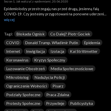
Sezon 1, Jak walczyć z epidemiami, 20.06.2020
Epidemiolodzy przestrzegają nas przed drugą, jesienną falą
COVID-19. Czy jesteśmy przygotowani na ponowne uderzenie
wirusa? Czy pandemia wygenerowała nowe podziały
więcej
społeczne? Gośćmi programu byli wirusolog prof. Włodzimierz
Gut oraz pisarz Rafał Kosik.
Tagi:
Blokada Ognisk
Co Dalej? Piotr Gociek
COVID
Donald Trump. Władimir Putin
Epidemia
Internet
Inwigilacja
Izolacja
Kai Strittmetter
Koronawirus
Kryzys Społeczny
Luzowanie Obostrzeń
Media Społecznościowe
Mikrobiolog
Nadużycia Policji
Ograniczenie Wolności
Pisarz
Podziały Społeczne
Praca Zdalna
Protesty Społeczne
Przywileje
Publicystyka