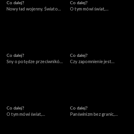
Co dalej?
Co dalej?
Nowy ład wojenny. Światowe
O tym mówi świat,
konsekwencje lokalnej wojny,
31.10.2022
03.11.2022
Co dalej?
Co dalej?
Sny o potędze przeciwników
Czy zapomnienie jest
Putina, 28.10.2022
warunkiem pojednania?,
25.10.2022
Co dalej?
Co dalej?
O tym mówi świat,
Panświnizm bez granic,
24.10.2022
20.10.2022