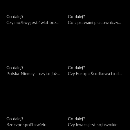
Co dalej?
Co dalej?
Czy możliwy jest świat bez
Co z prawami pracowniczymi
wojen?, 01.09.2022
w XXI wieku?, 30.08.2022
Co dalej?
Co dalej?
Polska-Niemcy – czy to już
Czy Europa Środkowa to dziś
kurs na zderzenie?,
centrum Zachodu?,
27.08.2022
20.08.2022
Co dalej?
Co dalej?
Rzeczpospolita wielu
Czy lewica jest sojusznikiem