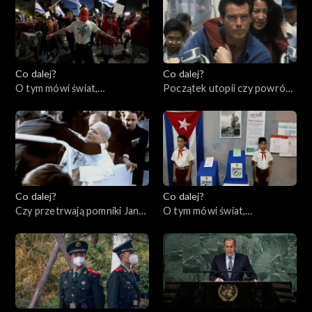
Co dalej?
Co dalej?
O tym mówi świat,
Początek utopii czy powrót
03.04.2023
cenzury?, 30.03.2023
Co dalej?
Co dalej?
Czy przetrwają pomniki Jana
O tym mówi świat,
Pawła II?, 28.03.2023
27.03.2023