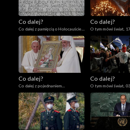
Co dalej?
Co dalej?
Co dalej z pamięcią o Holocauście?
O tym mówi świat, 1
80. rocznica powstania w getcie
warszawskim, 18.04.2023
Co dalej?
Co dalej?
Co dalej z pojednaniem
O tym mówi świat, 0
katolicyzmu i prawosławia?,
04.04.2023