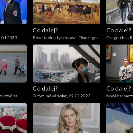
Co dalej?
Co dalej?
3.01.2023
Powstanie styczniowe. Dlaczego
Czego chcą Ro
miało sens?, 19.01.2023
17.01.2023
Co dalej?
Co dalej?
alczyć za
O tym mówi świat, 09.01.2023
Nowi barbarzy