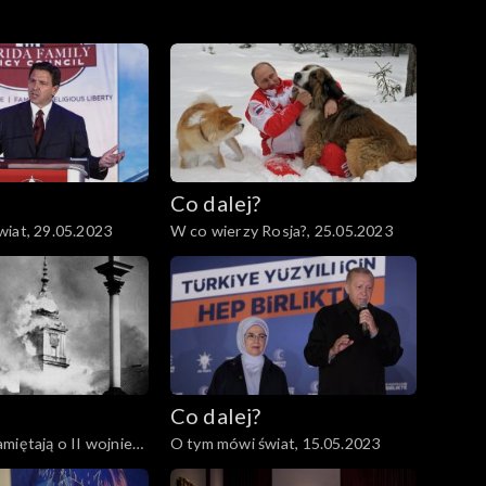
Co dalej?
iat, 29.05.2023
W co wierzy Rosja?, 25.05.2023
Co dalej?
miętają o II wojnie
O tym mówi świat, 15.05.2023
6.05.2023