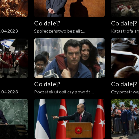
Co dalej?
Co dalej?
7.04.2023
Społeczeństwo bez elit,
Katastrofa sm
13.04.2023
otwarta czy z
11.04.2023
Co dalej?
Co dalej?
3.04.2023
Początek utopii czy powrót
Czy przetrwaj
cenzury?, 30.03.2023
Pawła II?, 28