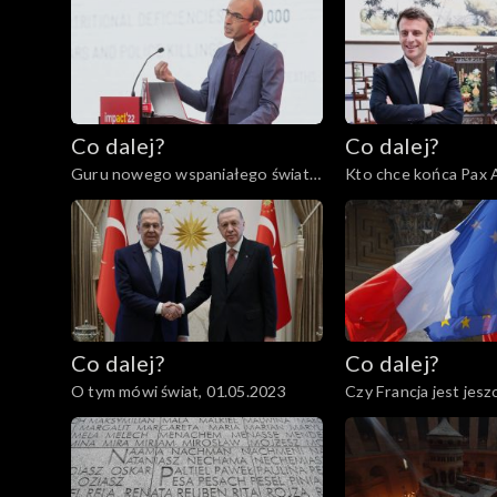
Co dalej?
Co dalej?
Guru nowego wspaniałego świata
Kto chce końca Pax 
czy grabarze człowieczeństwa?,
Europie?, 09.05.2023
11.05.2023
Co dalej?
Co dalej?
O tym mówi świat, 01.05.2023
Czy Francja jest jesz
27.04.2023