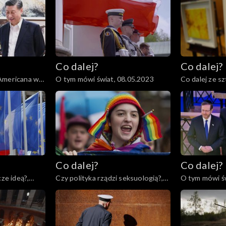
Co dalej?
Co dalej?
Americana w
O tym mówi świat, 08.05.2023
Co dalej ze sz
04.05.2023
Co dalej?
Co dalej?
cze ideą?,
Czy polityka rządzi seksuologią?,
O tym mówi św
25.04.2023