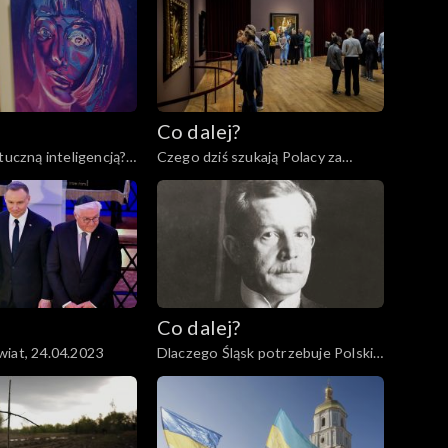
Co dalej?
tuczną inteligencją?,
Czego dziś szukają Polacy za
granicą?, 02.05.2023
Co dalej?
iat, 24.04.2023
Dlaczego Śląsk potrzebuje Polski?,
20.04.2023