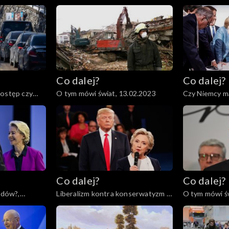
przyszłość czeka Ukrainę i świat?,
armii?, 21.02.
23.02.2023
Co dalej?
Co dalej?
postęp czy
O tym mówi świat, 13.02.2023
Czy Niemcy m
Ameryki?, 09.
Co dalej?
Co dalej?
odów?,
Liberalizm kontra konserwatyzm –
O tym mówi św
czyj koniec jest bliższy?,
31.01.2023