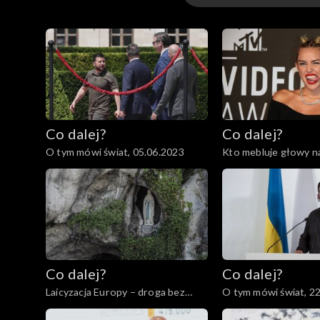
Odcinki
Co dalej?
Co dalej?
O tym mówi świat, 05.06.2023
Kto mebluje głowy 
dzieciom?, 01.06.202
Co dalej?
Co dalej?
Laicyzacja Europy – droga bez
O tym mówi świat, 2
powrotu?, 23.05.2023