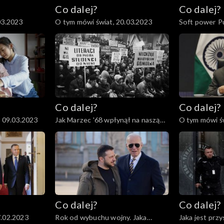
Co dalej?
Co dalej?
03.2023
O tym mówi świat, 20.03.2023
Soft power Pu
Co dalej?
Co dalej?
, 09.03.2023
Jak Marzec '68 wpłynął na naszą
O tym mówi św
historię?, 07.03.2023
Co dalej?
Co dalej?
7.02.2023
Rok od wybuchu wojny. Jaka
Jaka jest prz