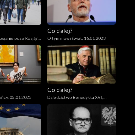
Co dalej?
sjanie poza Rosją?,
O tym mówi świat, 16.01.2023
Co dalej?
ńcy, 05.01.2023
Dziedzictwo Benedykta XVI,
03.01.2023