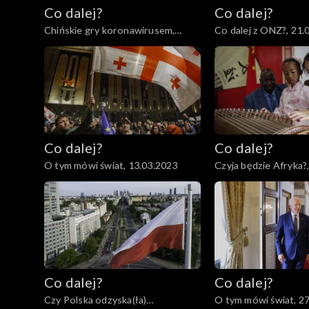
Co dalej?
Co dalej?
Chińskie gry koronawirusem,
Co dalej z ONZ?, 21.
23.03.2023
Co dalej?
Co dalej?
O tym mówi świat, 13.03.2023
Czyja będzie Afryka?
Co dalej?
Co dalej?
Czy Polska odzyska(ła)
O tym mówi świat, 2