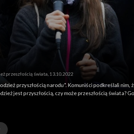
eż przeszłością świata, 13.10.2022
odzież przyszłością narodu”. Komuniści podkreślali nim
młodzież jest przyszłością, czy może przeszłością świata?
historyk idei, redaktor pisma i portalu Christianitas).