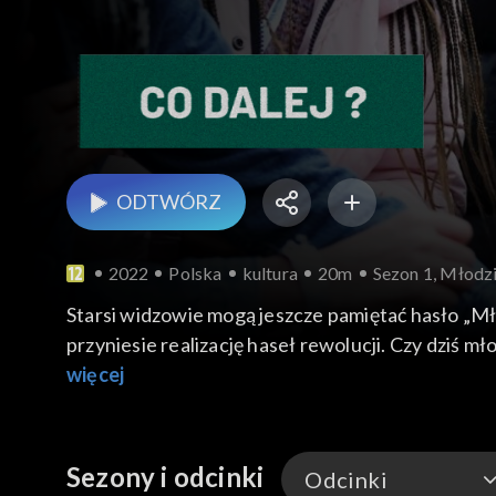
ODTWÓRZ
2022
Polska
kultura
20m
Sezon 1, Młodzi
Starsi widzowie mogą jeszcze pamiętać hasło „Mł
przyniesie realizację haseł rewolucji. Czy dziś 
(psycholog, pisarz, publicysta) i Tomasz Rowiński (
więcej
Sezony i odcinki
Odcinki