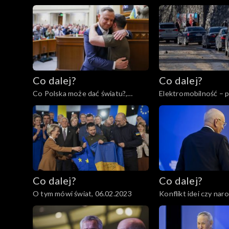
tożsamość?, 28.02.2023
Co dalej?
Co dalej?
Co Polska może dać światu?,
Elektromobilność – 
16.02.2023
regres?, 14.02.2023
Co dalej?
Co dalej?
O tym mówi świat, 06.02.2023
Konflikt idei czy nar
02.02.2023