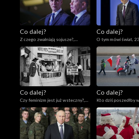
Co dalej?
Co dalej?
Z czego zwalniają sojusze?,
O tym mówi świat, 2
24.01.2023
Co dalej?
Co dalej?
Czy feminizm jest już wsteczny?,
Kto dziś poszedłby w
12.01.2023
Polskę?, 10.01.2023