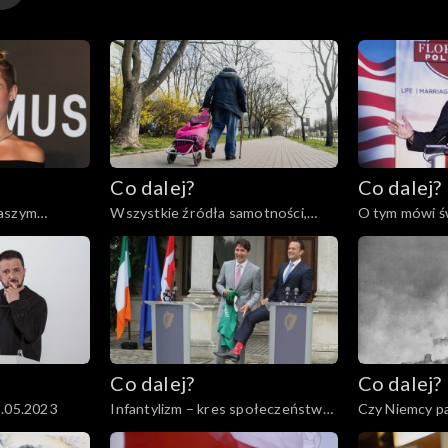
Co dalej?
Co dalej?
naszym
Wszystkie źródła samotności,
O tym mówi św
3
30.05.2023
Co dalej?
Co dalej?
2.05.2023
Infantylizm – kres społeczeństwa
Czy Niemcy pa
obywatelskiego, 18.05.2023
światowej?, 1