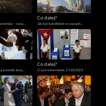
Co dalej?
oleńska – rana
Jak być katolikiem w czasach
abliźniona?,
wojny?, 06.04.2023
Co dalej?
ą pomniki Jana
O tym mówi świat, 27.03.2023
.03.2023