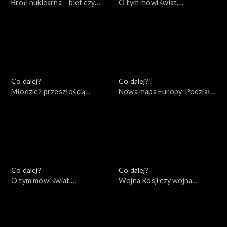
Broń nuklearna – blef czy
O tym mówi świat,
realne zagrożenie?,
17.10.2022
19.10.2022
Co dalej?
Co dalej?
Młodzież przeszłością
Nowa mapa Europy. Podziały
świata, 13.10.2022
ideologiczne czy
geopolityczne?, 11.10.2022
Co dalej?
Co dalej?
O tym mówi świat,
Wojna Rosji czy wojna
10.10.2022
Rosjan?, 06.10.2022