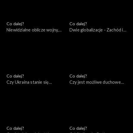
Co dalej?
Co dalej?
Niewidzialne oblicze wojny,
Dwie globalizacje - Zachód i
26.04.2022
Eurazja, 23.04.2022
Co dalej?
Co dalej?
Czy Ukraina stanie się
Czy jest możliwe duchowe
Izraelem Europy?, 21.04.2022
zmartwychwstanie Rosji?,
19.04.2022
Co dalej?
Co dalej?