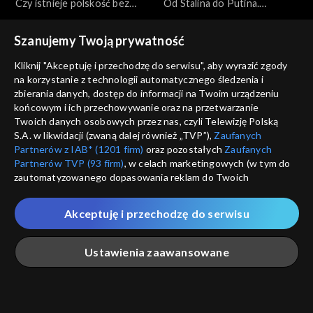
Czy istnieje polskość bez
Od Stalina do Putina.
Kościoła?, 14.04.2022
Stulecie katów – wydanie
specjalne, 12.04.2022
Szanujemy Twoją prywatność
Kliknij "Akceptuję i przechodzę do serwisu", aby wyrazić zgody
na korzystanie z technologii automatycznego śledzenia i
zbierania danych, dostęp do informacji na Twoim urządzeniu
końcowym i ich przechowywanie oraz na przetwarzanie
Co dalej?
Co dalej?
Twoich danych osobowych przez nas, czyli Telewizję Polską
Sąd nad Judaszem,
Walka o pokój czy o
S.A. w likwidacji (zwaną dalej również „TVP”),
Zaufanych
12.04.2022
zwycięstwo?, 09.04.2022
Partnerów z IAB* (1201 firm)
oraz pozostałych
Zaufanych
Partnerów TVP (93 firm)
, w celach marketingowych (w tym do
zautomatyzowanego dopasowania reklam do Twoich
zainteresowań i mierzenia ich skuteczności) i pozostałych,
które wskazujemy poniżej, a także zgody na udostępnianie
Akceptuję i przechodzę do serwisu
przez nas identyfikatora PPID do Google.
Co dalej?
Co dalej?
Twoje dane osobowe zbierane podczas odwiedzania przez
Czy jest możliwy świat bez
Czy dzisiejszy kryzys jest
Ustawienia zaawansowane
Ciebie naszych
poszczególnych serwisów
zwanych dalej
Rosji?, 07.04.2022
szansą na odrodzenie
„Portalem”, w tym informacje zapisywane za pomocą
moralne Zachodu?,
technologii takich jak: pliki cookie, sygnalizatory WWW lub
05.04.2022
innych podobnych technologii umożliwiających świadczenie
Główna
Szukaj
Moja lista
Na żywo
Więcej
dopasowanych i bezpiecznych usług, personalizację treści