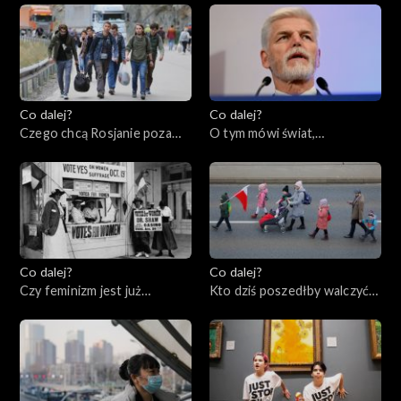
19.01.2023
Co dalej?
Co dalej?
Czego chcą Rosjanie poza
O tym mówi świat,
Rosją?, 17.01.2023
16.01.2023
Co dalej?
Co dalej?
Czy feminizm jest już
Kto dziś poszedłby walczyć
wsteczny?, 12.01.2023
za Polskę?, 10.01.2023