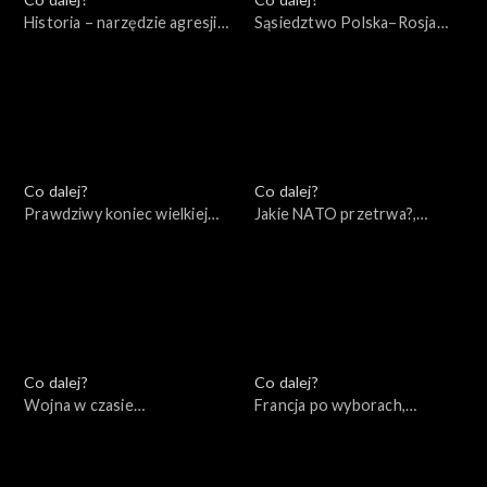
Historia – narzędzie agresji
Sąsiedztwo Polska–Rosja
Rosji – wydanie specjalne,
(wokół książki Andrzeja
10.05.2022
Nowaka), 10.05.2022
Co dalej?
Co dalej?
Prawdziwy koniec wielkiej
Jakie NATO przetrwa?,
wojny, 07.05.2022
05.05.2022
Co dalej?
Co dalej?
Wojna w czasie
Francja po wyborach,
rzeczywistym, 30.04.2022
28.04.2022