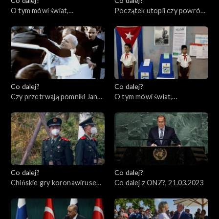
Co dalej?
Co dalej?
O tym mówi świat,
Początek utopii czy powrót
03.04.2023
cenzury?, 30.03.2023
Co dalej?
Co dalej?
Czy przetrwają pomniki Jana
O tym mówi świat,
Pawła II?, 28.03.2023
27.03.2023
Co dalej?
Co dalej?
Chińskie gry koronawirusem,
Co dalej z ONZ?, 21.03.2023
23.03.2023