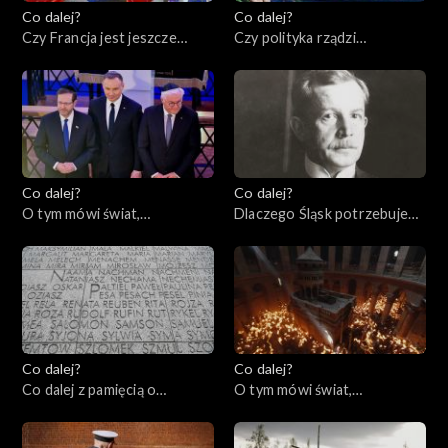
Co dalej?
Co dalej?
Czy Francja jest jeszcze
Czy polityka rządzi
ideą?, 27.04.2023
seksuologią?, 25.04.2023
Co dalej?
Co dalej?
O tym mówi świat,
Dlaczego Śląsk potrzebuje
24.04.2023
Polski?, 20.04.2023
Co dalej?
Co dalej?
Co dalej z pamięcią o
O tym mówi świat,
Holocauście? 80. rocznica
17.04.2023
powstania w getcie