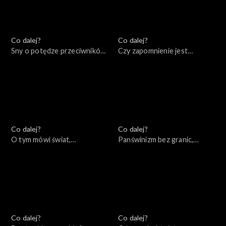
Co dalej?
Co dalej?
Sny o potędze przeciwników
Czy zapomnienie jest
Putina, 28.10.2022
warunkiem pojednania?,
25.10.2022
Co dalej?
Co dalej?
O tym mówi świat,
Panświnizm bez granic,
24.10.2022
20.10.2022
Co dalej?
Co dalej?