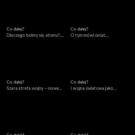
Co dalej?
Co dalej?
Dlaczego boimy się atomu?,
O tym mówi świat,
22.11.2022
21.11.2022
Co dalej?
Co dalej?
Szara strefa wojny – nowe
I wojna światowa jako
konflikty asymetryczne,
początek naszych czasów,
17.11.2022
15.11.2022
Co dalej?
Co dalej?