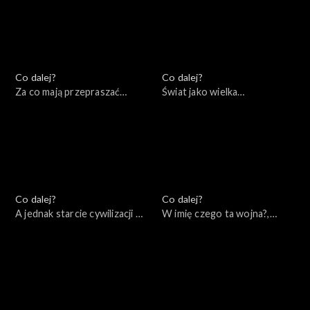
Co dalej?
Co dalej?
Za co mają przepraszać
Świat jako wielka
konserwatyści?, 18.06.2022
szachownica – co zostało z
myśli Zbigniewa
Brzezińskiego, 11.06.2022
Co dalej?
Co dalej?
A jednak starcie cywilizacji –
W imię czego ta wojna?,
wydanie specjalne,
04.06.2022
07.06.2022