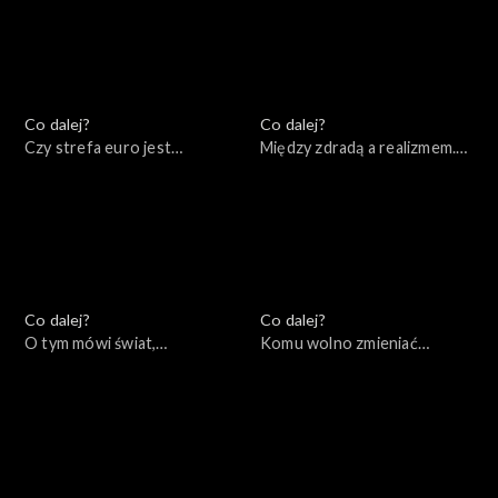
20.12.2022
Co dalej?
Co dalej?
Czy strefa euro jest
Między zdradą a realizmem.
remedium na kryzys?,
Czy Zachód mógł zrobić
15.12.2022
więcej podczas kryzysów w
bloku sowieckim?, 13.12.2022
Co dalej?
Co dalej?
O tym mówi świat,
Komu wolno zmieniać
12.12.2022
granice?, 08.12.2022