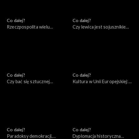
Co dalej?
Co dalej?
Rzeczpospolita wielu
Czy lewica jest sojusznikiem
narodów: mocarstwo
Rosji?, 06.08.2022
przeszłości czy przyszłości?,
13.08.2022
Co dalej?
Co dalej?
Czy bać się sztucznej
Kultura w Unii Europejskiej:
inteligencji?, 30.07.2022
przestrzeń wolności czy
narzędzie socjotechniki?,
23.07.2022
Co dalej?
Co dalej?
Paradoksy demokracji,
Dyplomacja historyczna