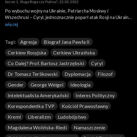
Sezon 1, Sługa Boga czy Putina?, 22.03.2022
Po wybuchu wojny na Ukrainie, Patriarcha Moskwy i
Wszechrusi – Cyryl, jednoznacznie poparł atak Rosji na Ukrainę.
Powiedział między innymi o zewnętrznych siłach zła, które
więcej
zagrażają nie tylko Rosji, ale całej Rusi. Komu naprawdę służy
Patriarcha Cyryl? Bogu czy Władimirowi Putinowi? Gośćmi
Tagi:
Agresja
Biograf Jana Pawła II
programu są prof. Bartosz Jastrzębski (filozof), dr Tomasz
Terlikowski (publicysta), George Weigel (znany intelektualista
Cerkiew Rosyjska
Cerkiew Ukraińska
amerykański i biograf Jana Pawła II) Magdalena Wolińska-Riedi
(korespondentka TVP w Watykanie).
Co Dalej? Prof. Bartosz Jastrzębski
Cyryl
Dr Tomasz Terlikowski
Dyplomacja
Filozof
Gender
George Weigel
Ideologia
Intelektualista Amerykański
Interes Polityczny
Korespondentka TVP
Kościół Prawosławny
Kreml
Liberalizm
Ludobójstwo
Magdalena Wolińska-Riedi
Namaszczenie