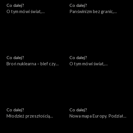
Co dalej?
Co dalej?
O tym mówi świat,
Panświnizm bez granic,
24.10.2022
20.10.2022
Co dalej?
Co dalej?
Broń nuklearna – blef czy
O tym mówi świat,
realne zagrożenie?,
17.10.2022
19.10.2022
Co dalej?
Co dalej?
Młodzież przeszłością
Nowa mapa Europy. Podziały
świata, 13.10.2022
ideologiczne czy
geopolityczne?, 11.10.2022