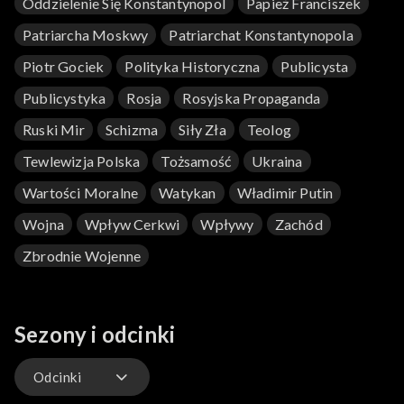
Oddzielenie Się Konstantynopol
Papież Franciszek
Patriarcha Moskwy
Patriarchat Konstantynopola
Piotr Gociek
Polityka Historyczna
Publicysta
Publicystyka
Rosja
Rosyjska Propaganda
Ruski Mir
Schizma
Siły Zła
Teolog
Tewlewizja Polska
Tożsamość
Ukraina
Wartości Moralne
Watykan
Władimir Putin
Wojna
Wpływ Cerkwi
Wpływy
Zachód
Zbrodnie Wojenne
Sezony i odcinki
Odcinki