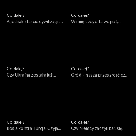
Co dalej?
Co dalej?
A jednak starcie cywilizacji –
W imię czego ta wojna?,
wydanie specjalne,
04.06.2022
07.06.2022
Co dalej?
Co dalej?
Czy Ukraina została już
Głód – nasza przeszłość czy
zdradzona?, 02.06.2022
przyszłość, 31.05.2022
Co dalej?
Co dalej?
Rosja kontra Turcja. Czyja
Czy Niemcy zaczęli bać się
będzie Eurazja?, 28.05.2022
Rosji?, 26.05.2022