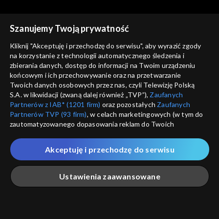
Szanujemy Twoją prywatność
Kliknij "Akceptuję i przechodzę do serwisu", aby wyrazić zgody
Co dalej?
Co dalej?
na korzystanie z technologii automatycznego śledzenia i
zbierania danych, dostęp do informacji na Twoim urządzeniu
Wojna w czasie
Francja po wyborach,
końcowym i ich przechowywanie oraz na przetwarzanie
rzeczywistym, 30.04.2022
28.04.2022
Twoich danych osobowych przez nas, czyli Telewizję Polską
S.A. w likwidacji (zwaną dalej również „TVP”),
Zaufanych
Partnerów z IAB* (1201 firm)
oraz pozostałych
Zaufanych
Partnerów TVP (93 firm)
, w celach marketingowych (w tym do
zautomatyzowanego dopasowania reklam do Twoich
zainteresowań i mierzenia ich skuteczności) i pozostałych,
Co dalej?
Co dalej?
które wskazujemy poniżej, a także zgody na udostępnianie
Akceptuję i przechodzę do serwisu
Niewidzialne oblicze wojny,
Dwie globalizacje - Zachód i
przez nas identyfikatora PPID do Google.
26.04.2022
Eurazja, 23.04.2022
Twoje dane osobowe zbierane podczas odwiedzania przez
Ustawienia zaawansowane
Ciebie naszych
poszczególnych serwisów
zwanych dalej
„Portalem”, w tym informacje zapisywane za pomocą
technologii takich jak: pliki cookie, sygnalizatory WWW lub
innych podobnych technologii umożliwiających świadczenie
Główna
Szukaj
Moja lista
Na żywo
Więcej
dopasowanych i bezpiecznych usług, personalizację treści