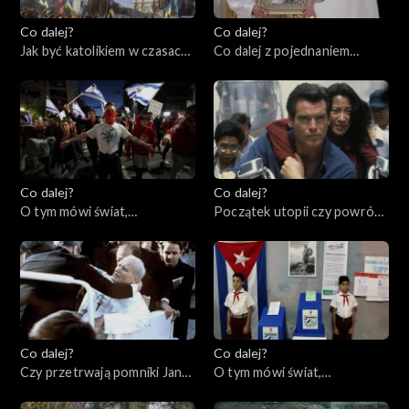
Co dalej?
Co dalej?
Jak być katolikiem w czasach
Co dalej z pojednaniem
wojny?, 06.04.2023
katolicyzmu i prawosławia?,
04.04.2023
Co dalej?
Co dalej?
O tym mówi świat,
Początek utopii czy powrót
03.04.2023
cenzury?, 30.03.2023
Co dalej?
Co dalej?
Czy przetrwają pomniki Jana
O tym mówi świat,
Pawła II?, 28.03.2023
27.03.2023