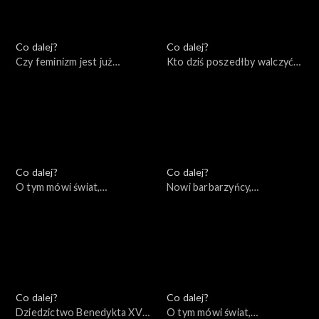
Co dalej?
Co dalej?
Czy feminizm jest już
Kto dziś poszedłby walczyć
wsteczny?, 12.01.2023
za Polskę?, 10.01.2023
Co dalej?
Co dalej?
O tym mówi świat,
Nowi barbarzyńcy,
09.01.2023
05.01.2023
Co dalej?
Co dalej?
Dziedzictwo Benedykta XVI,
O tym mówi świat,