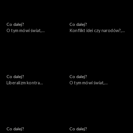
Co dalej?
Co dalej?
O tym mówi świat,
Konflikt idei czy narodów?,
06.02.2023
02.02.2023
Co dalej?
Co dalej?
Liberalizm kontra
O tym mówi świat,
konserwatyzm – czyj koniec
30.01.2023
jest bliższy?, 31.01.2023
Co dalej?
Co dalej?