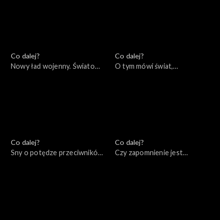
Co dalej?
Co dalej?
Nowy ład wojenny. Światowe
O tym mówi świat,
konsekwencje lokalnej wojny,
31.10.2022
03.11.2022
Co dalej?
Co dalej?
Sny o potędze przeciwników
Czy zapomnienie jest
Putina, 28.10.2022
warunkiem pojednania?,
25.10.2022