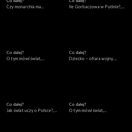
Co dalej?
Co dalej?
Czy monarchia ma
Ile Gorbaczowa w Putinie?,
przyszłość?, 29.09.2022
27.09.2022
Co dalej?
Co dalej?
O tym mówi świat,
Dziecko – ofiara wojny,
25.09.2022
22.09.2022
Co dalej?
Co dalej?
Jak świat uczy o Polsce?,
O tym mówi świat,
20.09.2022
18.09.2022