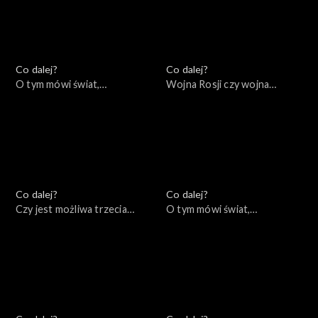
Co dalej?
Co dalej?
O tym mówi świat,
Wojna Rosji czy wojna
10.10.2022
Rosjan?, 06.10.2022
Co dalej?
Co dalej?
Czy jest możliwa trzecia
O tym mówi świat,
droga Unii Europejskiej?,
03.10.2022
04.10.2022