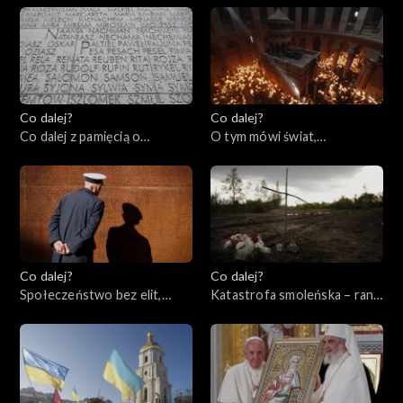
Co dalej?
Co dalej?
Co dalej z pamięcią o
O tym mówi świat,
Holocauście? 80. rocznica
17.04.2023
powstania w getcie
warszawskim, 18.04.2023
Co dalej?
Co dalej?
Społeczeństwo bez elit,
Katastrofa smoleńska – rana
13.04.2023
otwarta czy zabliźniona?,
11.04.2023