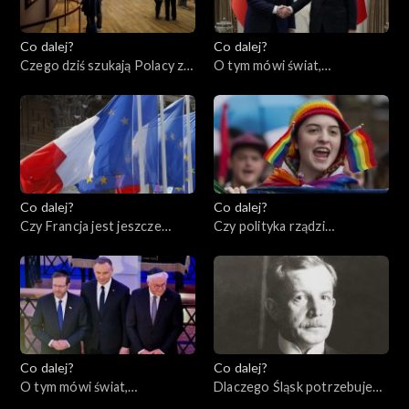
Co dalej?
Co dalej?
Czego dziś szukają Polacy za
O tym mówi świat,
granicą?, 02.05.2023
01.05.2023
Co dalej?
Co dalej?
Czy Francja jest jeszcze
Czy polityka rządzi
ideą?, 27.04.2023
seksuologią?, 25.04.2023
Co dalej?
Co dalej?
O tym mówi świat,
Dlaczego Śląsk potrzebuje
24.04.2023
Polski?, 20.04.2023