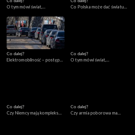
Co dalej?
Co dalej?
O tym mówi świat,
Co Polska może dać światu?,
20.02.2023
16.02.2023
Co dalej?
Co dalej?
Elektromobilność – postęp
O tym mówi świat,
czy regres?, 14.02.2023
13.02.2023
Co dalej?
Co dalej?
Czy Niemcy mają kompleks
Czy armia poborowa ma
Ameryki?, 09.02.2023
przyszłość?, 07.02.2023