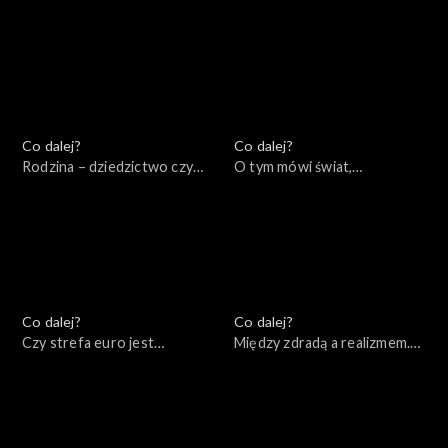
03.01.2023
02.01.2023
Co dalej?
Co dalej?
Rodzina – dziedzictwo czy
O tym mówi świat,
wybór? Między
19.12.2022
koniecznością a wolnością,
20.12.2022
Co dalej?
Co dalej?
Czy strefa euro jest
Między zdradą a realizmem.
remedium na kryzys?,
Czy Zachód mógł zrobić
15.12.2022
więcej podczas kryzysów w
bloku sowieckim?, 13.12.2022