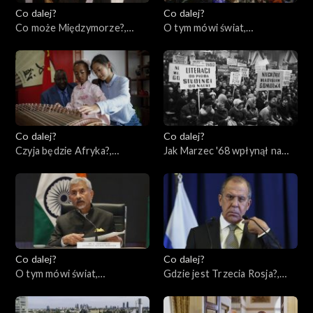
Co dalej?
Co dalej?
Co może Międzymorze?,
O tym mówi świat,
14.03.2023
13.03.2023
Co dalej?
Co dalej?
Czyja będzie Afryka?,
Jak Marzec '68 wpłynął na
09.03.2023
naszą historię?, 07.03.2023
Co dalej?
Co dalej?
O tym mówi świat,
Gdzie jest Trzecia Rosja?,
05.03.2023
02.03.2023