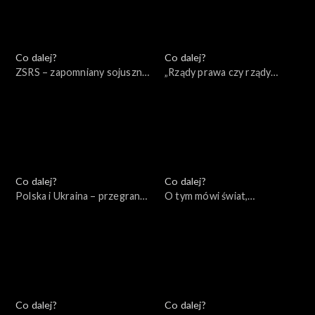
Co dalej?
Co dalej?
ZSRS – zapomniany sojusznik
„Rządy prawa czy rządy
Hitlera, 15.09.2022
prawników?”, 13.09.2022
Co dalej?
Co dalej?
Polska i Ukraina – przegrana
O tym mówi świat,
przeszłość, wygrana
11.09.2022
przyszłość?, 16.09.2022
Co dalej?
Co dalej?