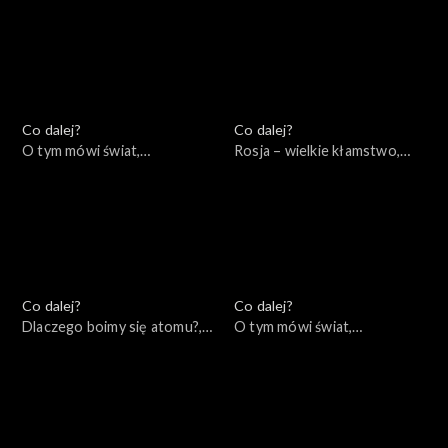
Co dalej?
Co dalej?
O tym mówi świat,
Rosja – wielkie kłamstwo,
28.11.2022
24.11.2022
Co dalej?
Co dalej?
Dlaczego boimy się atomu?,
O tym mówi świat,
22.11.2022
21.11.2022