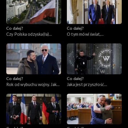
Co dalej?
Co dalej?
Czy Polska odzyska(ła)
O tym mówi świat,
tożsamość?, 28.02.2023
27.02.2023
Co dalej?
Co dalej?
Rok od wybuchu wojny. Jaka
Jaka jest przyszłość
przyszłość czeka Ukrainę i
prywatnych armii?,
świat?, 23.02.2023
21.02.2023