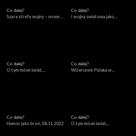
Co dalej?
Co dalej?
Szara strefa wojny – nowe
I wojna światowa jako
konflikty asymetryczne,
początek naszych czasów,
17.11.2022
15.11.2022
Co dalej?
Co dalej?
O tym mówi świat,
Wizerunek Polaka w
14.11.2022
zagranicznych filmach i
mediach, 10.11.2022
Co dalej?
Co dalej?
Humor jako broń, 08.11.2022
O tym mówi świat,
07.11.2022