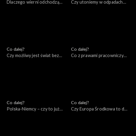
Dlaczego wierni odchodzą
Czy utoniemy w odpadach
od Kościoła?, 08.09.2022
produkowanych przez naszą
cywilizację?, 06.09.2022
Co dalej?
Co dalej?
Czy możliwy jest świat bez
Co z prawami pracowniczymi
wojen?, 01.09.2022
w XXI wieku?, 30.08.2022
Co dalej?
Co dalej?
Polska-Niemcy – czy to już
Czy Europa Środkowa to dziś
kurs na zderzenie?,
centrum Zachodu?,
27.08.2022
20.08.2022