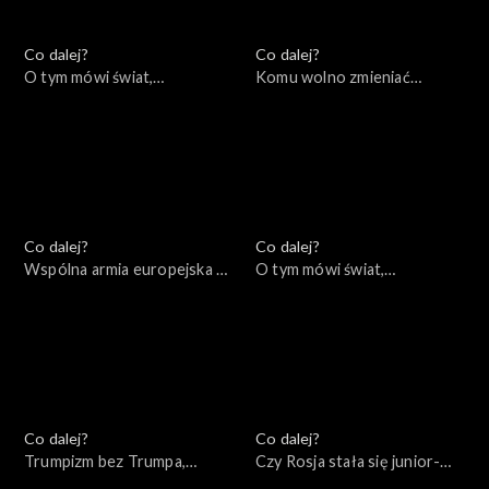
Co dalej?
Co dalej?
O tym mówi świat,
Komu wolno zmieniać
12.12.2022
granice?, 08.12.2022
Co dalej?
Co dalej?
Wspólna armia europejska –
O tym mówi świat,
mrzonka czy realna
05.12.2022
perspektywa?, 06.12.2022
Co dalej?
Co dalej?
Trumpizm bez Trumpa,
Czy Rosja stała się junior-
01.12.2022
partnerem Chin?, 29.11.2022