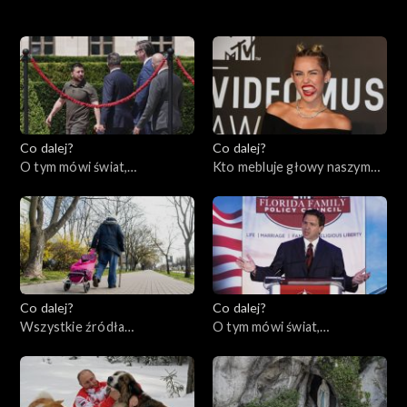
Odcinki
Co dalej?
Co dalej?
O tym mówi świat,
Kto mebluje głowy naszym
05.06.2023
dzieciom?, 01.06.2023
Co dalej?
Co dalej?
Wszystkie źródła
O tym mówi świat,
samotności, 30.05.2023
29.05.2023