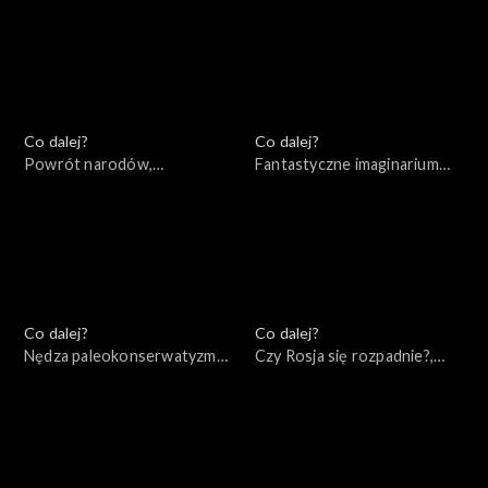
Co dalej?
Co dalej?
Powrót narodów,
Fantastyczne imaginarium
24.05.2022
imperialne, 21.05.2022
Co dalej?
Co dalej?
Nędza paleokonserwatyzmu,
Czy Rosja się rozpadnie?,
19.05.2022
17.05.2022