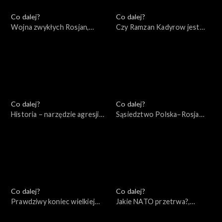
Co dalej?
Co dalej?
Wojna zwykłych Rosjan,
Czy Ramzan Kadyrow jest
14.05.2022
przyszłością Rosji?,
12.05.2022
Co dalej?
Co dalej?
Historia – narzędzie agresji
Sąsiedztwo Polska–Rosja
Rosji – wydanie specjalne,
(wokół książki Andrzeja
10.05.2022
Nowaka), 10.05.2022
Co dalej?
Co dalej?
Prawdziwy koniec wielkiej
Jakie NATO przetrwa?,
wojny, 07.05.2022
05.05.2022