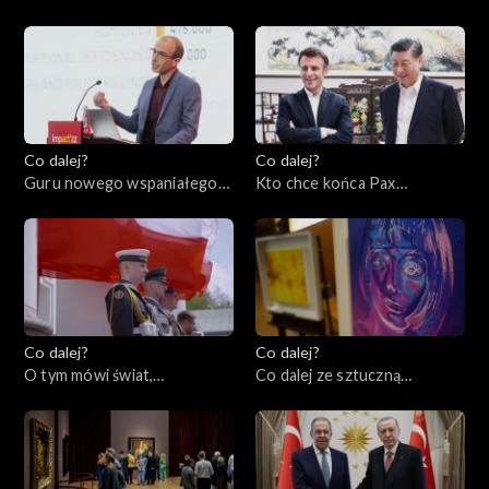
wojnie światowej?,
15.05.2023
16.05.2023
Co dalej?
Co dalej?
Guru nowego wspaniałego
Kto chce końca Pax
świata czy grabarze
Americana w Europie?,
człowieczeństwa?,
09.05.2023
11.05.2023
Co dalej?
Co dalej?
O tym mówi świat,
Co dalej ze sztuczną
08.05.2023
inteligencją?, 04.05.2023