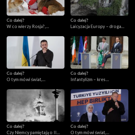
Co dalej?
Co dalej?
W co wierzy Rosja?,
Laicyzacja Europy – droga
25.05.2023
bez powrotu?, 23.05.2023
Co dalej?
Co dalej?
O tym mówi świat,
Infantylizm – kres
22.05.2023
społeczeństwa
obywatelskiego, 18.05.2023
Co dalej?
Co dalej?
Czy Niemcy pamiętają o II
O tym mówi świat,