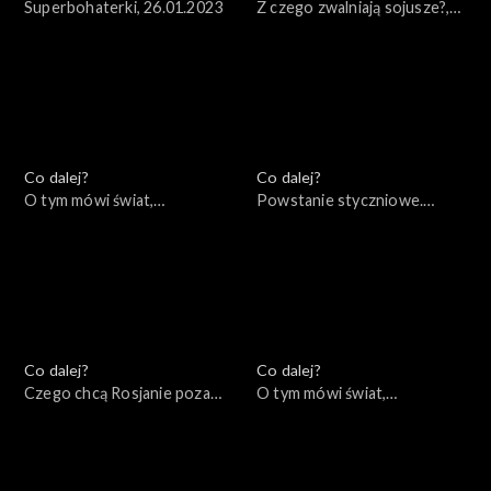
Superbohaterki, 26.01.2023
Z czego zwalniają sojusze?,
24.01.2023
Co dalej?
Co dalej?
O tym mówi świat,
Powstanie styczniowe.
23.01.2023
Dlaczego miało sens?,
19.01.2023
Co dalej?
Co dalej?
Czego chcą Rosjanie poza
O tym mówi świat,
Rosją?, 17.01.2023
16.01.2023