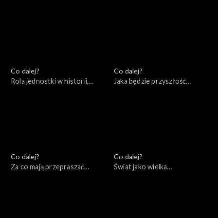
16.07.2022
czasów wojny, 09.07.2022
Co dalej?
Co dalej?
Rola jednostki w historii,
Jaka będzie przyszłość
02.07.2022
Europy?, 25.06.2022
Co dalej?
Co dalej?
Za co mają przepraszać
Świat jako wielka
konserwatyści?, 18.06.2022
szachownica – co zostało z
myśli Zbigniewa
Brzezińskiego, 11.06.2022