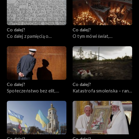
Co dalej?
Co dalej?
Co dalej z pamięcią o
O tym mówi świat,
Holocauście? 80. rocznica
17.04.2023
powstania w getcie
warszawskim, 18.04.2023
Co dalej?
Co dalej?
Społeczeństwo bez elit,
Katastrofa smoleńska – rana
13.04.2023
otwarta czy zabliźniona?,
11.04.2023
Co dalej?
Co dalej?