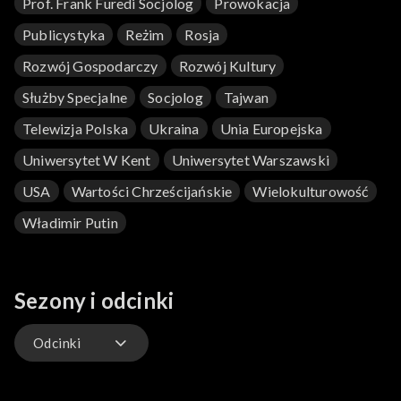
Prof. Frank Furedi Socjolog
Prowokacja
Publicystyka
Reżim
Rosja
Rozwój Gospodarczy
Rozwój Kultury
Służby Specjalne
Socjolog
Tajwan
Telewizja Polska
Ukraina
Unia Europejska
Uniwersytet W Kent
Uniwersytet Warszawski
USA
Wartości Chrześcijańskie
Wielokulturowość
Władimir Putin
Sezony i odcinki
Odcinki
Odcinki