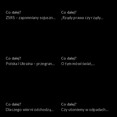
Co dalej?
Co dalej?
ZSRS – zapomniany sojusznik
„Rządy prawa czy rządy
Hitlera, 15.09.2022
prawników?”, 13.09.2022
Co dalej?
Co dalej?
Polska i Ukraina – przegrana
O tym mówi świat,
przeszłość, wygrana
11.09.2022
przyszłość?, 16.09.2022
Co dalej?
Co dalej?
Dlaczego wierni odchodzą
Czy utoniemy w odpadach
od Kościoła?, 08.09.2022
produkowanych przez naszą