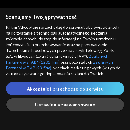
Szanujemy Twoją prywatność
Co dalej?
Co dalej?
Kliknij "Akceptuję i przechodzę do serwisu", aby wyrazić zgody
Wojna w czasie
Francja po wyborach,
na korzystanie z technologii automatycznego śledzenia i
rzeczywistym, 30.04.2022
28.04.2022
zbierania danych, dostęp do informacji na Twoim urządzeniu
końcowym i ich przechowywanie oraz na przetwarzanie
Twoich danych osobowych przez nas, czyli Telewizję Polską
S.A. w likwidacji (zwaną dalej również „TVP”),
Zaufanych
Partnerów z IAB* (1201 firm)
oraz pozostałych
Zaufanych
Partnerów TVP (93 firm)
, w celach marketingowych (w tym do
zautomatyzowanego dopasowania reklam do Twoich
Co dalej?
Co dalej?
zainteresowań i mierzenia ich skuteczności) i pozostałych,
Niewidzialne oblicze wojny,
Dwie globalizacje - Zachód i
które wskazujemy poniżej, a także zgody na udostępnianie
26.04.2022
Eurazja, 23.04.2022
Akceptuję i przechodzę do serwisu
przez nas identyfikatora PPID do Google.
Twoje dane osobowe zbierane podczas odwiedzania przez
Ustawienia zaawansowane
Ciebie naszych
poszczególnych serwisów
zwanych dalej
„Portalem”, w tym informacje zapisywane za pomocą
technologii takich jak: pliki cookie, sygnalizatory WWW lub
innych podobnych technologii umożliwiających świadczenie
Główna
Szukaj
Moja lista
Na żywo
Więcej
Co dalej?
Co dalej?
dopasowanych i bezpiecznych usług, personalizację treści