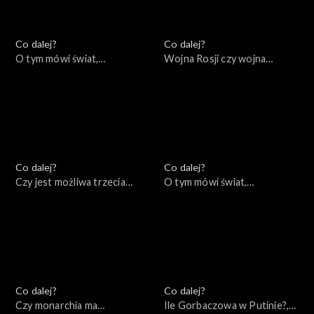
Co dalej?
Co dalej?
O tym mówi świat,
Wojna Rosji czy wojna
10.10.2022
Rosjan?, 06.10.2022
Co dalej?
Co dalej?
Czy jest możliwa trzecia
O tym mówi świat,
droga Unii Europejskiej?,
03.10.2022
04.10.2022
Co dalej?
Co dalej?
Czy monarchia ma
Ile Gorbaczowa w Putinie?,