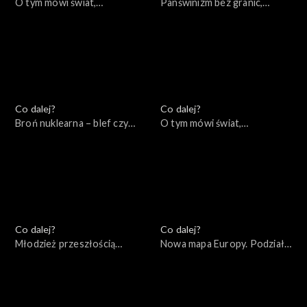
O tym mówi świat,
Panświnizm bez granic,
24.10.2022
20.10.2022
Co dalej?
Co dalej?
Broń nuklearna – blef czy
O tym mówi świat,
realne zagrożenie?,
17.10.2022
19.10.2022
Co dalej?
Co dalej?
Młodzież przeszłością
Nowa mapa Europy. Podziały
świata, 13.10.2022
ideologiczne czy
geopolityczne?, 11.10.2022