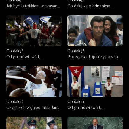
Jak być katolikiem w czasach
Co dalej z pojednaniem
wojny?, 06.04.2023
katolicyzmu i prawosławia?,
04.04.2023
Co dalej?
Co dalej?
O tym mówi świat,
Początek utopii czy powrót
03.04.2023
cenzury?, 30.03.2023
Co dalej?
Co dalej?
Czy przetrwają pomniki Jana
O tym mówi świat,
Pawła II?, 28.03.2023
27.03.2023