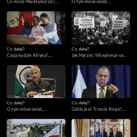
Co może Międzymorze?,
O tym mówi świat,
14.03.2023
13.03.2023
Co dalej?
Co dalej?
Czyja będzie Afryka?,
Jak Marzec '68 wpłynął na
09.03.2023
naszą historię?, 07.03.2023
Co dalej?
Co dalej?
O tym mówi świat,
Gdzie jest Trzecia Rosja?,
05.03.2023
02.03.2023