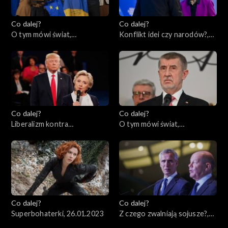
Co dalej?
Co dalej?
O tym mówi świat,
Konflikt idei czy narodów?,
06.02.2023
02.02.2023
Co dalej?
Co dalej?
Liberalizm kontra
O tym mówi świat,
konserwatyzm – czyj koniec
30.01.2023
jest bliższy?, 31.01.2023
Co dalej?
Co dalej?
Superbohaterki, 26.01.2023
Z czego zwalniają sojusze?,
24.01.2023