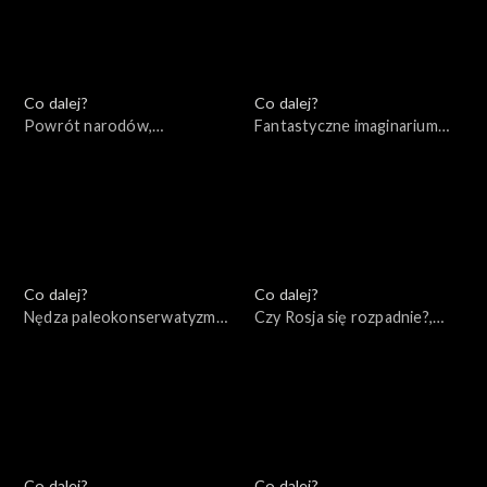
Co dalej?
Co dalej?
Powrót narodów,
Fantastyczne imaginarium
24.05.2022
imperialne, 21.05.2022
Co dalej?
Co dalej?
Nędza paleokonserwatyzmu,
Czy Rosja się rozpadnie?,
19.05.2022
17.05.2022
Co dalej?
Co dalej?