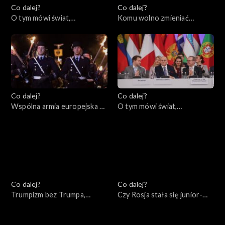
Co dalej?
Co dalej?
O tym mówi świat,
Komu wolno zmieniać
12.12.2022
granice?, 08.12.2022
Co dalej?
Co dalej?
Wspólna armia europejska –
O tym mówi świat,
mrzonka czy realna
05.12.2022
perspektywa?, 06.12.2022
Co dalej?
Co dalej?
Trumpizm bez Trumpa,
Czy Rosja stała się junior-
01.12.2022
partnerem Chin?, 29.11.2022