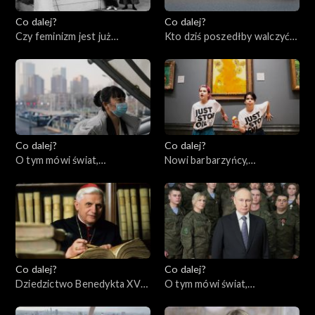
Co dalej?
Co dalej?
Czy feminizm jest już
Kto dziś poszedłby walczyć
wsteczny?, 12.01.2023
za Polskę?, 10.01.2023
Co dalej?
Co dalej?
O tym mówi świat,
Nowi barbarzyńcy,
09.01.2023
05.01.2023
Co dalej?
Co dalej?
Dziedzictwo Benedykta XVI,
O tym mówi świat,
03.01.2023
02.01.2023