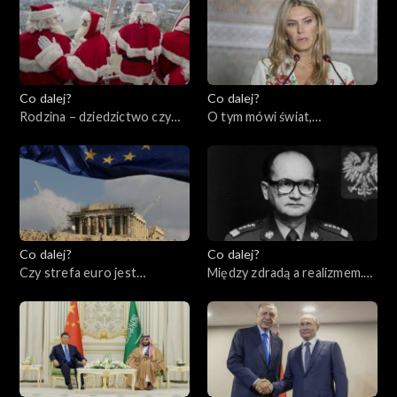
Co dalej?
Co dalej?
Rodzina – dziedzictwo czy
O tym mówi świat,
wybór? Między
19.12.2022
koniecznością a wolnością,
20.12.2022
Co dalej?
Co dalej?
Czy strefa euro jest
Między zdradą a realizmem.
remedium na kryzys?,
Czy Zachód mógł zrobić
15.12.2022
więcej podczas kryzysów w
bloku sowieckim?, 13.12.2022