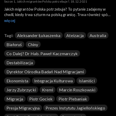
Sezon 1, Jakich migrantów Polska potrzebuje?, 18.12.2021
Jakich migrantów Polska potrzebuje? To pytanie zadajemy w
chwili, kiedy trwa szturm na polską granicę. Trwa również spór
o to kogo, na jakich warunkach i kiedy należy do Polski
więcej
przyjmować. Jak brzmi odpowiedź, jakich odpowiedzi udzielano
na podobne pytania w innych krajach w przeszłości? W
Tagi:
Aleksander Łukaszenka
Ateizacja
Australia
programie udział biorą: dr hab. Paweł Kaczmarczyk, dyrektor
Ośrodka Badań nad Migracjami, Uniwersytet Warszawski;
Białoruś
Chiny
Marcin Roszkowski, ekonomista, prezes Instytutu
Jagiellońskiego; prof. Frank Furedi socjolog, Uniwersytet w
Co Dalej? Dr Hab. Paweł Kaczmarczyk
Kent; Piotr Plebaniak mieszkający na Tajwanie socjolog i
Destabilizacja
dziennikarz.
Dyrektor Ośrodka Badań Nad Migracjami
Ekonomista
Integracja Kulturowa
Islamiści
Jerzy Zubrzycki
Kreml
Marcin Roszkowski
Migracja
Piotr Gociek
Piotr Plebaniak
Presja Migracyjna
Prezes Instytutu Jagiellońskiego