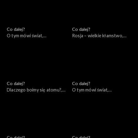
Co dalej?
Co dalej?
O tym mówi świat,
Rosja – wielkie kłamstwo,
28.11.2022
24.11.2022
Co dalej?
Co dalej?
Dlaczego boimy się atomu?,
O tym mówi świat,
22.11.2022
21.11.2022
Co dalej?
Co dalej?