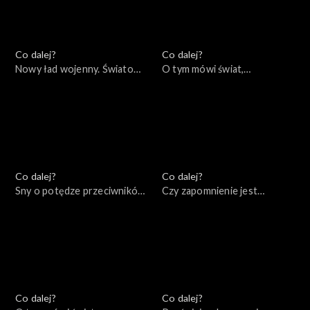
Co dalej?
Co dalej?
Nowy ład wojenny. Światowe
O tym mówi świat,
konsekwencje lokalnej wojny,
31.10.2022
03.11.2022
Co dalej?
Co dalej?
Sny o potędze przeciwników
Czy zapomnienie jest
Putina, 28.10.2022
warunkiem pojednania?,
25.10.2022
Co dalej?
Co dalej?