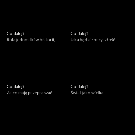
Co dalej?
Co dalej?
Rola jednostki w historii,
Jaka będzie przyszłość
02.07.2022
Europy?, 25.06.2022
Co dalej?
Co dalej?
Za co mają przepraszać
Świat jako wielka
konserwatyści?, 18.06.2022
szachownica – co zostało z
myśli Zbigniewa
Brzezińskiego, 11.06.2022