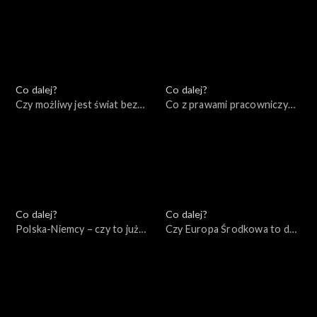
cywilizację?, 06.09.2022
Co dalej?
Co dalej?
Czy możliwy jest świat bez
Co z prawami pracowniczymi
wojen?, 01.09.2022
w XXI wieku?, 30.08.2022
Co dalej?
Co dalej?
Polska-Niemcy – czy to już
Czy Europa Środkowa to dziś
kurs na zderzenie?,
centrum Zachodu?,
27.08.2022
20.08.2022