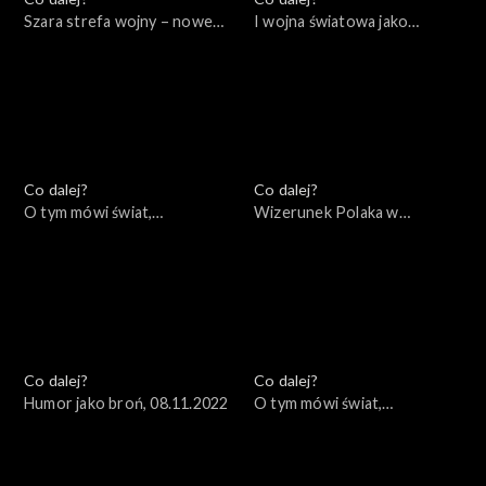
Szara strefa wojny – nowe
I wojna światowa jako
konflikty asymetryczne,
początek naszych czasów,
17.11.2022
15.11.2022
Co dalej?
Co dalej?
O tym mówi świat,
Wizerunek Polaka w
14.11.2022
zagranicznych filmach i
mediach, 10.11.2022
Co dalej?
Co dalej?
Humor jako broń, 08.11.2022
O tym mówi świat,
07.11.2022