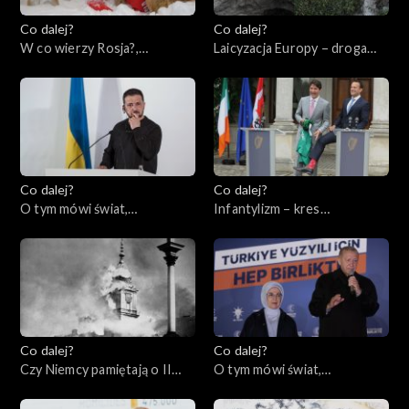
Co dalej?
Co dalej?
W co wierzy Rosja?,
Laicyzacja Europy – droga
25.05.2023
bez powrotu?, 23.05.2023
Co dalej?
Co dalej?
O tym mówi świat,
Infantylizm – kres
22.05.2023
społeczeństwa
obywatelskiego, 18.05.2023
Co dalej?
Co dalej?
Czy Niemcy pamiętają o II
O tym mówi świat,
wojnie światowej?,
15.05.2023
16.05.2023