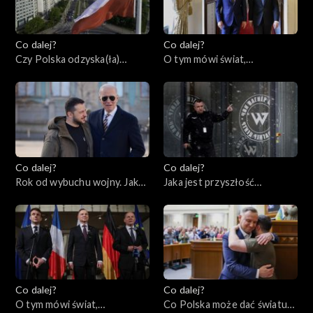
Co dalej?
Co dalej?
Czy Polska odzyska(ła)
O tym mówi świat,
tożsamość?, 28.02.2023
27.02.2023
Co dalej?
Co dalej?
Rok od wybuchu wojny. Jaka
Jaka jest przyszłość
przyszłość czeka Ukrainę i
prywatnych armii?,
świat?, 23.02.2023
21.02.2023
Co dalej?
Co dalej?
O tym mówi świat,
Co Polska może dać światu?,