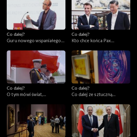
Co dalej?
Co dalej?
Guru nowego wspaniałego
Kto chce końca Pax
świata czy grabarze
Americana w Europie?,
człowieczeństwa?,
09.05.2023
11.05.2023
Co dalej?
Co dalej?
O tym mówi świat,
Co dalej ze sztuczną
08.05.2023
inteligencją?, 04.05.2023