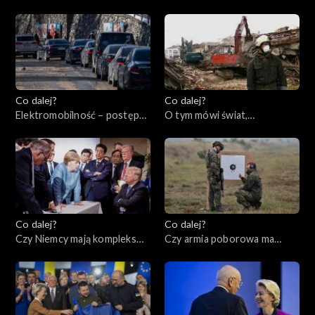
20.02.2023
16.02.2023
Co dalej?
Co dalej?
Elektromobilność – postęp
O tym mówi świat,
czy regres?, 14.02.2023
13.02.2023
Co dalej?
Co dalej?
Czy Niemcy mają kompleks
Czy armia poborowa ma
Ameryki?, 09.02.2023
przyszłość?, 07.02.2023