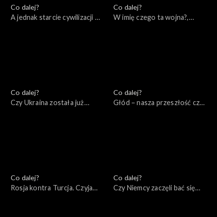
Co dalej?
Co dalej?
A jednak starcie cywilizacji –
W imię czego ta wojna?,
wydanie specjalne,
04.06.2022
07.06.2022
Co dalej?
Co dalej?
Czy Ukraina została już
Głód – nasza przeszłość czy
zdradzona?, 02.06.2022
przyszłość, 31.05.2022
Co dalej?
Co dalej?
Rosja kontra Turcja. Czyja
Czy Niemcy zaczęli bać się
będzie Eurazja?, 28.05.2022
Rosji?, 26.05.2022