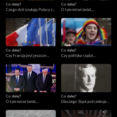
Co dalej?
Co dalej?
Czego dziś szukają Polacy za
O tym mówi świat,
granicą?, 02.05.2023
01.05.2023
Co dalej?
Co dalej?
Czy Francja jest jeszcze
Czy polityka rządzi
ideą?, 27.04.2023
seksuologią?, 25.04.2023
Co dalej?
Co dalej?
O tym mówi świat,
Dlaczego Śląsk potrzebuje
24.04.2023
Polski?, 20.04.2023