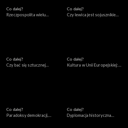
Co dalej?
Co dalej?
Rzeczpospolita wielu
Czy lewica jest sojusznikiem
narodów: mocarstwo
Rosji?, 06.08.2022
przeszłości czy przyszłości?,
13.08.2022
Co dalej?
Co dalej?
Czy bać się sztucznej
Kultura w Unii Europejskiej:
inteligencji?, 30.07.2022
przestrzeń wolności czy
narzędzie socjotechniki?,
23.07.2022
Co dalej?
Co dalej?
Paradoksy demokracji,
Dyplomacja historyczna
16.07.2022
czasów wojny, 09.07.2022