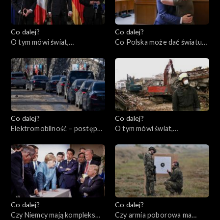
Co dalej?
Co dalej?
O tym mówi świat,
Co Polska może dać światu?,
20.02.2023
16.02.2023
Co dalej?
Co dalej?
Elektromobilność – postęp
O tym mówi świat,
czy regres?, 14.02.2023
13.02.2023
Co dalej?
Co dalej?
Czy Niemcy mają kompleks
Czy armia poborowa ma