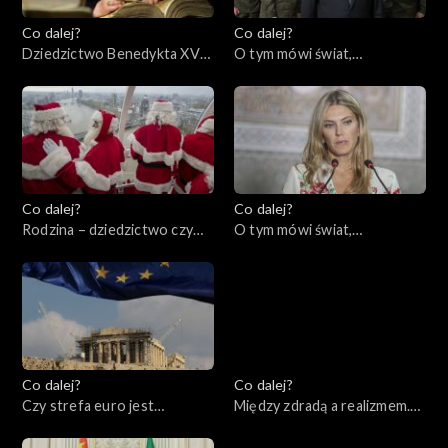
Co dalej?
Co dalej?
Dziedzictwo Benedykta XVI,
O tym mówi świat,
03.01.2023
02.01.2023
Co dalej?
Co dalej?
Rodzina – dziedzictwo czy
O tym mówi świat,
wybór? Między
19.12.2022
koniecznością a wolnością,
20.12.2022
Co dalej?
Co dalej?
Czy strefa euro jest
Między zdradą a realizmem.
remedium na kryzys?,
Czy Zachód mógł zrobić
15.12.2022
więcej podczas kryzysów w