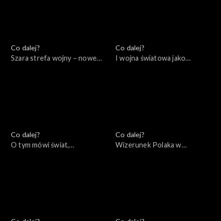
Co dalej?
Co dalej?
Szara strefa wojny – nowe
I wojna światowa jako
konflikty asymetryczne,
początek naszych czasów,
17.11.2022
15.11.2022
Co dalej?
Co dalej?
O tym mówi świat,
Wizerunek Polaka w
14.11.2022
zagranicznych filmach i
mediach, 10.11.2022