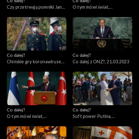
Co dalej?
Co dalej?
Czy przetrwają pomniki Jana
O tym mówi świat,
Pawła II?, 28.03.2023
27.03.2023
Co dalej?
Co dalej?
Chińskie gry koronawirusem,
Co dalej z ONZ?, 21.03.2023
23.03.2023
Co dalej?
Co dalej?
O tym mówi świat,
Soft power Putina,
20.03.2023
16.03.2023