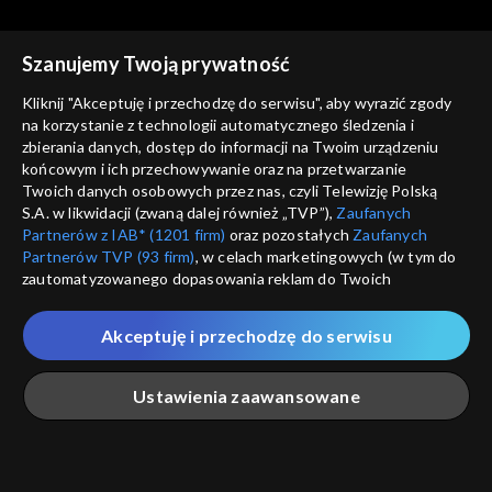
Szanujemy Twoją prywatność
Co dalej?
Co dalej?
Kliknij "Akceptuję i przechodzę do serwisu", aby wyrazić zgody
Czy Ukraina stanie się
Czy jest możliwe duchowe
na korzystanie z technologii automatycznego śledzenia i
Izraelem Europy?, 21.04.2022
zmartwychwstanie Rosji?,
zbierania danych, dostęp do informacji na Twoim urządzeniu
19.04.2022
końcowym i ich przechowywanie oraz na przetwarzanie
Twoich danych osobowych przez nas, czyli Telewizję Polską
S.A. w likwidacji (zwaną dalej również „TVP”),
Zaufanych
Partnerów z IAB* (1201 firm)
oraz pozostałych
Zaufanych
Partnerów TVP (93 firm)
, w celach marketingowych (w tym do
zautomatyzowanego dopasowania reklam do Twoich
Co dalej?
Co dalej?
zainteresowań i mierzenia ich skuteczności) i pozostałych,
Czy istnieje polskość bez
Od Stalina do Putina.
które wskazujemy poniżej, a także zgody na udostępnianie
Kościoła?, 14.04.2022
Stulecie katów – wydanie
Akceptuję i przechodzę do serwisu
przez nas identyfikatora PPID do Google.
specjalne, 12.04.2022
Twoje dane osobowe zbierane podczas odwiedzania przez
Ustawienia zaawansowane
Ciebie naszych
poszczególnych serwisów
zwanych dalej
„Portalem”, w tym informacje zapisywane za pomocą
technologii takich jak: pliki cookie, sygnalizatory WWW lub
innych podobnych technologii umożliwiających świadczenie
Główna
Szukaj
Moja lista
Na żywo
Więcej
Co dalej?
Co dalej?
dopasowanych i bezpiecznych usług, personalizację treści