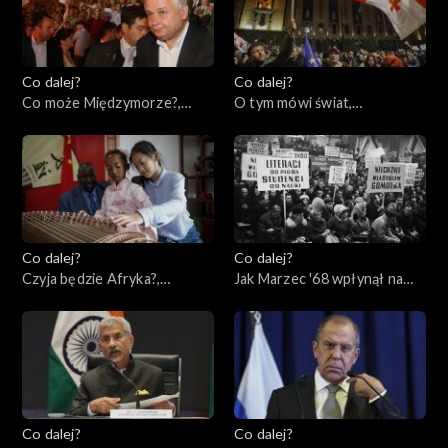
Co dalej?
Co dalej?
Co może Międzymorze?,
O tym mówi świat,
14.03.2023
13.03.2023
Co dalej?
Co dalej?
Czyja będzie Afryka?,
Jak Marzec '68 wpłynął na
09.03.2023
naszą historię?, 07.03.2023
Co dalej?
Co dalej?