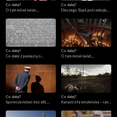
Co dalej?
Co dalej?
O tym mówi świat,
Dlaczego Śląsk potrzebuje
24.04.2023
Polski?, 20.04.2023
Co dalej?
Co dalej?
Co dalej z pamięcią o
O tym mówi świat,
Holocauście? 80. rocznica
17.04.2023
powstania w getcie
warszawskim, 18.04.2023
Co dalej?
Co dalej?
Społeczeństwo bez elit,
Katastrofa smoleńska – rana
13.04.2023
otwarta czy zabliźniona?,
11.04.2023