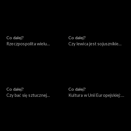
27.08.2022
20.08.2022
Co dalej?
Co dalej?
Rzeczpospolita wielu
Czy lewica jest sojusznikiem
narodów: mocarstwo
Rosji?, 06.08.2022
przeszłości czy przyszłości?,
13.08.2022
Co dalej?
Co dalej?
Czy bać się sztucznej
Kultura w Unii Europejskiej:
inteligencji?, 30.07.2022
przestrzeń wolności czy
narzędzie socjotechniki?,
23.07.2022