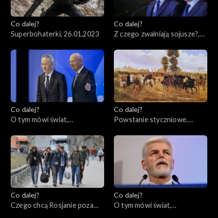
Co dalej?
Co dalej?
Superbohaterki, 26.01.2023
Z czego zwalniają sojusze?,
24.01.2023
Co dalej?
Co dalej?
O tym mówi świat,
Powstanie styczniowe.
23.01.2023
Dlaczego miało sens?,
19.01.2023
Co dalej?
Co dalej?
Czego chcą Rosjanie poza
O tym mówi świat,
Rosją?, 17.01.2023
16.01.2023