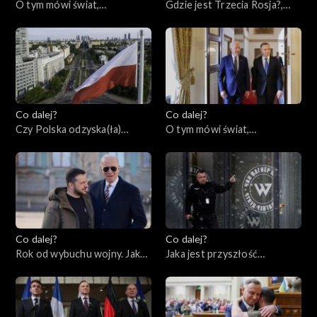
O tym mówi świat,
Gdzie jest Trzecia Rosja?,
05.03.2023
02.03.2023
Co dalej?
Co dalej?
Czy Polska odzyska(ła)
O tym mówi świat,
tożsamość?, 28.02.2023
27.02.2023
Co dalej?
Co dalej?
Rok od wybuchu wojny. Jaka
Jaka jest przyszłość
przyszłość czeka Ukrainę i
prywatnych armii?,
świat?, 23.02.2023
21.02.2023