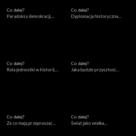
Co dalej?
Co dalej?
Paradoksy demokracji,
Dyplomacja historyczna
16.07.2022
czasów wojny, 09.07.2022
Co dalej?
Co dalej?
Rola jednostki w historii,
Jaka będzie przyszłość
02.07.2022
Europy?, 25.06.2022
Co dalej?
Co dalej?
Za co mają przepraszać
Świat jako wielka
konserwatyści?, 18.06.2022
szachownica – co zostało z
myśli Zbigniewa