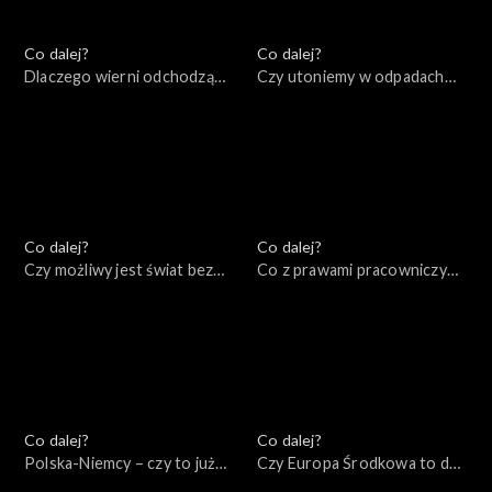
Co dalej?
Co dalej?
Dlaczego wierni odchodzą
Czy utoniemy w odpadach
od Kościoła?, 08.09.2022
produkowanych przez naszą
cywilizację?, 06.09.2022
Co dalej?
Co dalej?
Czy możliwy jest świat bez
Co z prawami pracowniczymi
wojen?, 01.09.2022
w XXI wieku?, 30.08.2022
Co dalej?
Co dalej?
Polska-Niemcy – czy to już
Czy Europa Środkowa to dziś
kurs na zderzenie?,
centrum Zachodu?,