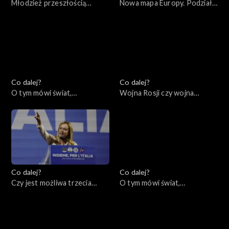
Młodzież przeszłością
Nowa mapa Europy. Podziały
świata, 13.10.2022
ideologiczne czy
geopolityczne?, 11.10.2022
Co dalej?
Co dalej?
O tym mówi świat,
Wojna Rosji czy wojna
10.10.2022
Rosjan?, 06.10.2022
Co dalej?
Co dalej?
Czy jest możliwa trzecia
O tym mówi świat,
droga Unii Europejskiej?,
03.10.2022
04.10.2022