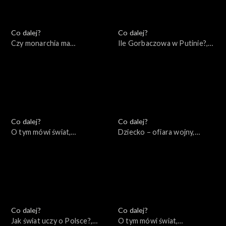
Co dalej?
Co dalej?
Czy monarchia ma
Ile Gorbaczowa w Putinie?,
przyszłość?, 29.09.2022
27.09.2022
Co dalej?
Co dalej?
O tym mówi świat,
Dziecko – ofiara wojny,
25.09.2022
22.09.2022
Co dalej?
Co dalej?
Jak świat uczy o Polsce?,
O tym mówi świat,