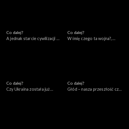
Brzezińskiego, 11.06.2022
Co dalej?
Co dalej?
A jednak starcie cywilizacji –
W imię czego ta wojna?,
wydanie specjalne,
04.06.2022
07.06.2022
Co dalej?
Co dalej?
Czy Ukraina została już
Głód – nasza przeszłość czy
zdradzona?, 02.06.2022
przyszłość, 31.05.2022