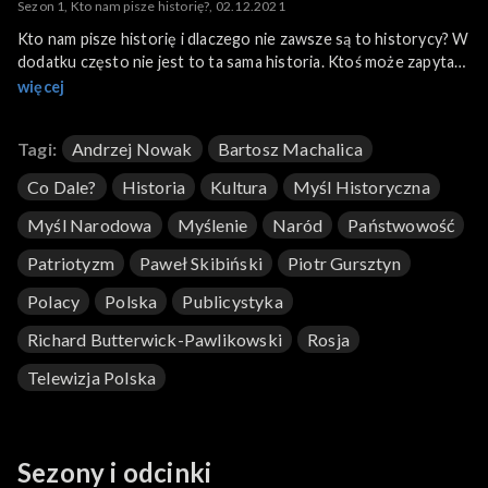
Sezon 1, Kto nam pisze historię?, 02.12.2021
Kto nam pisze historię i dlaczego nie zawsze są to historycy? W
dodatku często nie jest to ta sama historia. Ktoś może zapytać:
a powinna? Na pewno powinniśmy się jednak interesować tym
więcej
kto, co i w jaki sposób kształtuje myślenie Polaków o historii,
kto mebluje nasze głowy.
Tagi:
Andrzej Nowak
Bartosz Machalica
Co Dale?
Historia
Kultura
Myśl Historyczna
Myśl Narodowa
Myślenie
Naród
Państwowość
Patriotyzm
Paweł Skibiński
Piotr Gursztyn
Polacy
Polska
Publicystyka
Richard Butterwick-Pawlikowski
Rosja
Telewizja Polska
Sezony i odcinki