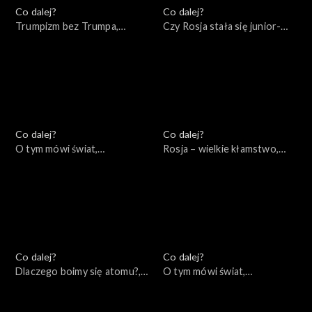
Co dalej?
Co dalej?
Trumpizm bez Trumpa,
Czy Rosja stała się junior-
01.12.2022
partnerem Chin?, 29.11.2022
Co dalej?
Co dalej?
O tym mówi świat,
Rosja – wielkie kłamstwo,
28.11.2022
24.11.2022
Co dalej?
Co dalej?
Dlaczego boimy się atomu?,
O tym mówi świat,
22.11.2022
21.11.2022