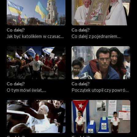
Co dalej?
Co dalej?
Jak być katolikiem w czasach
Co dalej z pojednaniem
wojny?, 06.04.2023
katolicyzmu i prawosławia?,
04.04.2023
Co dalej?
Co dalej?
O tym mówi świat,
Początek utopii czy powrót
03.04.2023
cenzury?, 30.03.2023