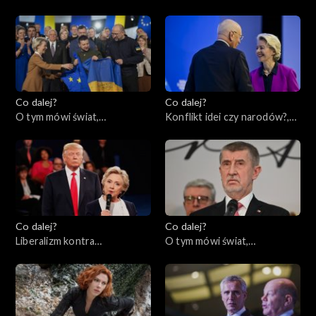
Ameryki?, 09.02.2023
przyszłość?, 07.02.2023
Co dalej?
Co dalej?
O tym mówi świat,
Konflikt idei czy narodów?,
06.02.2023
02.02.2023
Co dalej?
Co dalej?
Liberalizm kontra
O tym mówi świat,
konserwatyzm – czyj koniec
30.01.2023
jest bliższy?, 31.01.2023