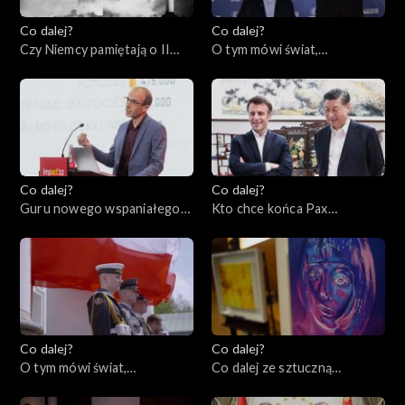
Co dalej?
Co dalej?
Czy Niemcy pamiętają o II
O tym mówi świat,
wojnie światowej?,
15.05.2023
16.05.2023
Co dalej?
Co dalej?
Guru nowego wspaniałego
Kto chce końca Pax
świata czy grabarze
Americana w Europie?,
człowieczeństwa?,
09.05.2023
11.05.2023
Co dalej?
Co dalej?
O tym mówi świat,
Co dalej ze sztuczną
08.05.2023
inteligencją?, 04.05.2023