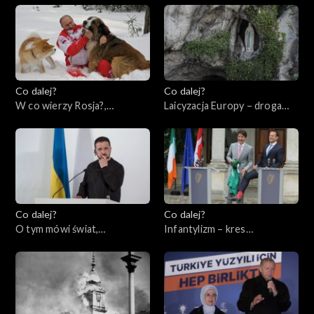
Co dalej?
Co dalej?
W co wierzy Rosja?,
Laicyzacja Europy – droga
25.05.2023
bez powrotu?, 23.05.2023
Co dalej?
Co dalej?
O tym mówi świat,
Infantylizm – kres
22.05.2023
społeczeństwa
obywatelskiego, 18.05.2023