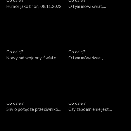
Co dalej?
Co dalej?
Humor jako broń, 08.11.2022
O tym mówi świat,
07.11.2022
Co dalej?
Co dalej?
Nowy ład wojenny. Światowe
O tym mówi świat,
konsekwencje lokalnej wojny,
31.10.2022
03.11.2022
Co dalej?
Co dalej?
Sny o potędze przeciwników
Czy zapomnienie jest
Putina, 28.10.2022
warunkiem pojednania?,
25.10.2022