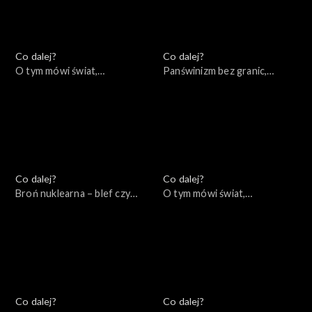
Co dalej?
Co dalej?
O tym mówi świat,
Panświnizm bez granic,
24.10.2022
20.10.2022
Co dalej?
Co dalej?
Broń nuklearna – blef czy
O tym mówi świat,
realne zagrożenie?,
17.10.2022
19.10.2022
Co dalej?
Co dalej?