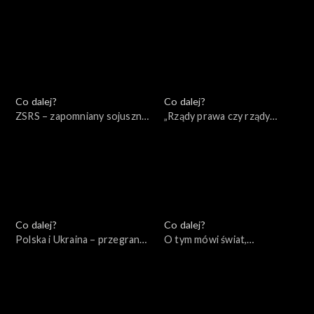
20.09.2022
18.09.2022
Co dalej?
Co dalej?
ZSRS – zapomniany sojusznik
„Rządy prawa czy rządy
Hitlera, 15.09.2022
prawników?”, 13.09.2022
Co dalej?
Co dalej?
Polska i Ukraina – przegrana
O tym mówi świat,
przeszłość, wygrana
11.09.2022
przyszłość?, 16.09.2022