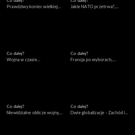
Co dalej?
Co dalej?
Prawdziwy koniec wielkiej
Jakie NATO przetrwa?,
wojny, 07.05.2022
05.05.2022
Co dalej?
Co dalej?
Wojna w czasie
Francja po wyborach,
rzeczywistym, 30.04.2022
28.04.2022
Co dalej?
Co dalej?
Niewidzialne oblicze wojny,
Dwie globalizacje - Zachód i
26.04.2022
Eurazja, 23.04.2022