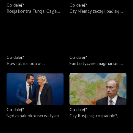
Co dalej?
Co dalej?
Rosja kontra Turcja. Czyja
Czy Niemcy zaczęli bać się
będzie Eurazja?, 28.05.2022
Rosji?, 26.05.2022
Co dalej?
Co dalej?
Powrót narodów,
Fantastyczne imaginarium
24.05.2022
imperialne, 21.05.2022
Co dalej?
Co dalej?
Nędza paleokonserwatyzmu,
Czy Rosja się rozpadnie?,
19.05.2022
17.05.2022