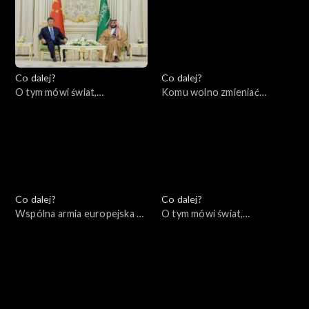
bloku sowieckim?, 13.12.2022
Co dalej?
Co dalej?
O tym mówi świat,
Komu wolno zmieniać
12.12.2022
granice?, 08.12.2022
Co dalej?
Co dalej?
Wspólna armia europejska –
O tym mówi świat,
mrzonka czy realna
05.12.2022
perspektywa?, 06.12.2022