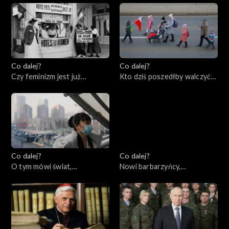
Co dalej?
Co dalej?
Czy feminizm jest już
Kto dziś poszedłby walczyć
wsteczny?, 12.01.2023
za Polskę?, 10.01.2023
Co dalej?
Co dalej?
O tym mówi świat,
Nowi barbarzyńcy,
09.01.2023
05.01.2023