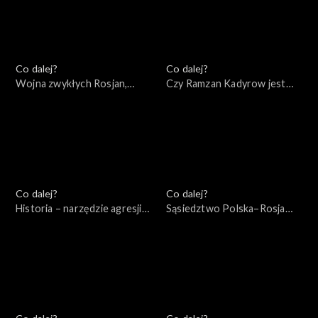
Co dalej?
Co dalej?
Wojna zwykłych Rosjan,
Czy Ramzan Kadyrow jest
14.05.2022
przyszłością Rosji?,
12.05.2022
Co dalej?
Co dalej?
Historia – narzędzie agresji
Sąsiedztwo Polska–Rosja
Rosji – wydanie specjalne,
(wokół książki Andrzeja
10.05.2022
Nowaka), 10.05.2022