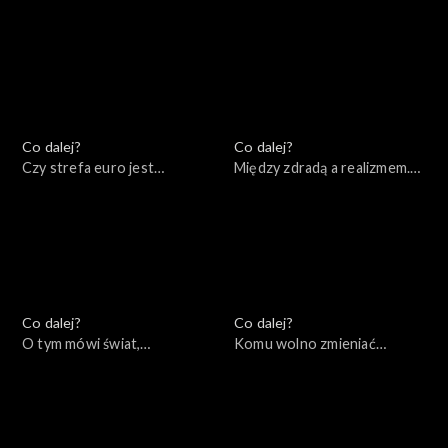
wybór? Między
19.12.2022
koniecznością a wolnością,
20.12.2022
Co dalej?
Co dalej?
Czy strefa euro jest
Między zdradą a realizmem.
remedium na kryzys?,
Czy Zachód mógł zrobić
15.12.2022
więcej podczas kryzysów w
bloku sowieckim?, 13.12.2022
Co dalej?
Co dalej?
O tym mówi świat,
Komu wolno zmieniać
12.12.2022
granice?, 08.12.2022