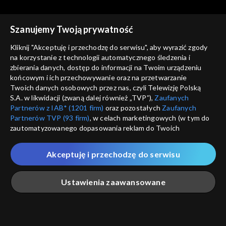
Szanujemy Twoją prywatność
Kliknij "Akceptuję i przechodzę do serwisu", aby wyrazić zgody
na korzystanie z technologii automatycznego śledzenia i
Co dalej?
Co dalej?
zbierania danych, dostęp do informacji na Twoim urządzeniu
Niewidzialne oblicze wojny,
Dwie globalizacje - Zachód i
końcowym i ich przechowywanie oraz na przetwarzanie
26.04.2022
Eurazja, 23.04.2022
Twoich danych osobowych przez nas, czyli Telewizję Polską
S.A. w likwidacji (zwaną dalej również „TVP”),
Zaufanych
Partnerów z IAB* (1201 firm)
oraz pozostałych
Zaufanych
Partnerów TVP (93 firm)
, w celach marketingowych (w tym do
zautomatyzowanego dopasowania reklam do Twoich
zainteresowań i mierzenia ich skuteczności) i pozostałych,
Co dalej?
Co dalej?
które wskazujemy poniżej, a także zgody na udostępnianie
Akceptuję i przechodzę do serwisu
Czy Ukraina stanie się
Czy jest możliwe duchowe
przez nas identyfikatora PPID do Google.
Izraelem Europy?, 21.04.2022
zmartwychwstanie Rosji?,
Twoje dane osobowe zbierane podczas odwiedzania przez
19.04.2022
Ustawienia zaawansowane
Ciebie naszych
poszczególnych serwisów
zwanych dalej
„Portalem”, w tym informacje zapisywane za pomocą
technologii takich jak: pliki cookie, sygnalizatory WWW lub
innych podobnych technologii umożliwiających świadczenie
Główna
Szukaj
Moja lista
Na żywo
Więcej
dopasowanych i bezpiecznych usług, personalizację treści