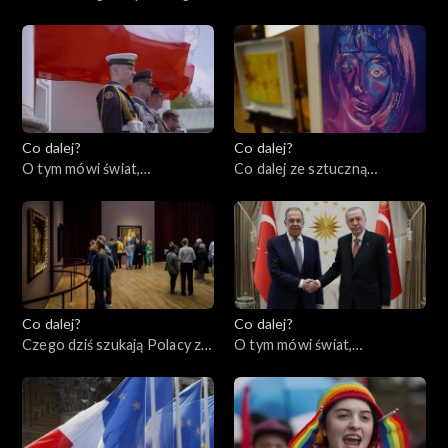
świata czy grabarze
Americana w Europie?,
człowieczeństwa?,
09.05.2023
11.05.2023
Co dalej?
Co dalej?
O tym mówi świat,
Co dalej ze sztuczną
08.05.2023
inteligencją?, 04.05.2023
Co dalej?
Co dalej?
Czego dziś szukają Polacy za
O tym mówi świat,
granicą?, 02.05.2023
01.05.2023