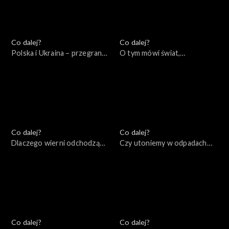
Co dalej?
Co dalej?
Polska i Ukraina – przegrana
O tym mówi świat,
przeszłość, wygrana
11.09.2022
przyszłość?, 16.09.2022
Co dalej?
Co dalej?
Dlaczego wierni odchodzą
Czy utoniemy w odpadach
od Kościoła?, 08.09.2022
produkowanych przez naszą
cywilizację?, 06.09.2022
Co dalej?
Co dalej?