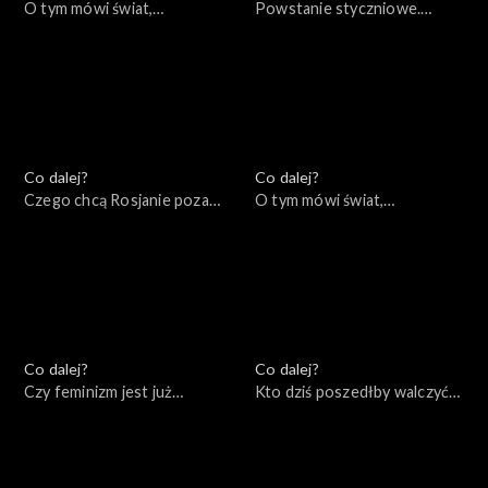
O tym mówi świat,
Powstanie styczniowe.
23.01.2023
Dlaczego miało sens?,
19.01.2023
Co dalej?
Co dalej?
Czego chcą Rosjanie poza
O tym mówi świat,
Rosją?, 17.01.2023
16.01.2023
Co dalej?
Co dalej?
Czy feminizm jest już
Kto dziś poszedłby walczyć
wsteczny?, 12.01.2023
za Polskę?, 10.01.2023