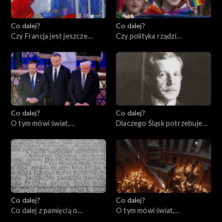
Co dalej?
Co dalej?
Czy Francja jest jeszcze
Czy polityka rządzi
ideą?, 27.04.2023
seksuologią?, 25.04.2023
Co dalej?
Co dalej?
O tym mówi świat,
Dlaczego Śląsk potrzebuje
24.04.2023
Polski?, 20.04.2023
Co dalej?
Co dalej?
Co dalej z pamięcią o
O tym mówi świat,
Holocauście? 80. rocznica
17.04.2023