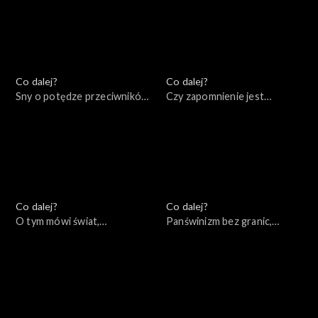
03.11.2022
Co dalej?
Co dalej?
Sny o potędze przeciwników
Czy zapomnienie jest
Putina, 28.10.2022
warunkiem pojednania?,
25.10.2022
Co dalej?
Co dalej?
O tym mówi świat,
Panświnizm bez granic,
24.10.2022
20.10.2022