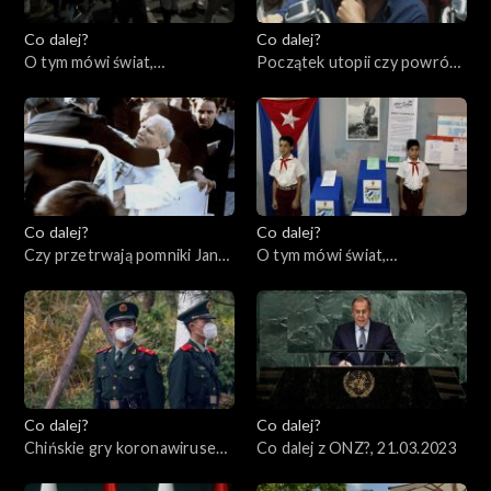
Co dalej?
Co dalej?
O tym mówi świat,
Początek utopii czy powrót
03.04.2023
cenzury?, 30.03.2023
Co dalej?
Co dalej?
Czy przetrwają pomniki Jana
O tym mówi świat,
Pawła II?, 28.03.2023
27.03.2023
Co dalej?
Co dalej?
Chińskie gry koronawirusem,
Co dalej z ONZ?, 21.03.2023
23.03.2023