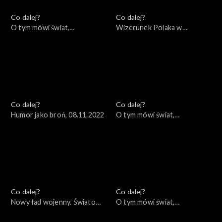
Co dalej?
Co dalej?
O tym mówi świat,
Wizerunek Polaka w
14.11.2022
zagranicznych filmach i
mediach, 10.11.2022
Co dalej?
Co dalej?
Humor jako broń, 08.11.2022
O tym mówi świat,
07.11.2022
Co dalej?
Co dalej?
Nowy ład wojenny. Światowe
O tym mówi świat,
konsekwencje lokalnej wojny,
31.10.2022