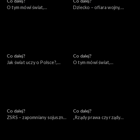
Co dalej?
Co dalej?
O tym mówi świat,
Dziecko – ofiara wojny,
25.09.2022
22.09.2022
Co dalej?
Co dalej?
Jak świat uczy o Polsce?,
O tym mówi świat,
20.09.2022
18.09.2022
Co dalej?
Co dalej?
ZSRS – zapomniany sojusznik
„Rządy prawa czy rządy
Hitlera, 15.09.2022
prawników?”, 13.09.2022