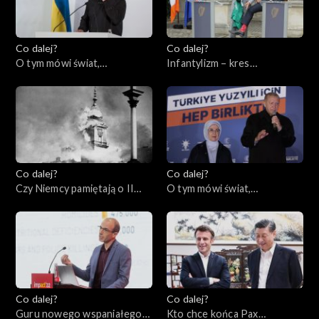
Co dalej?
Co dalej?
O tym mówi świat,
Infantylizm – kres
22.05.2023
społeczeństwa
obywatelskiego, 18.05.2023
Co dalej?
Co dalej?
Czy Niemcy pamiętają o II
O tym mówi świat,
wojnie światowej?,
15.05.2023
16.05.2023
Co dalej?
Co dalej?
Guru nowego wspaniałego
Kto chce końca Pax