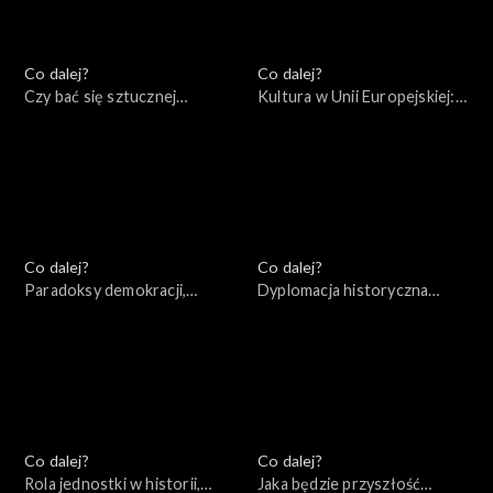
Co dalej?
Co dalej?
Czy bać się sztucznej
Kultura w Unii Europejskiej:
inteligencji?, 30.07.2022
przestrzeń wolności czy
narzędzie socjotechniki?,
23.07.2022
Co dalej?
Co dalej?
Paradoksy demokracji,
Dyplomacja historyczna
16.07.2022
czasów wojny, 09.07.2022
Co dalej?
Co dalej?
Rola jednostki w historii,
Jaka będzie przyszłość