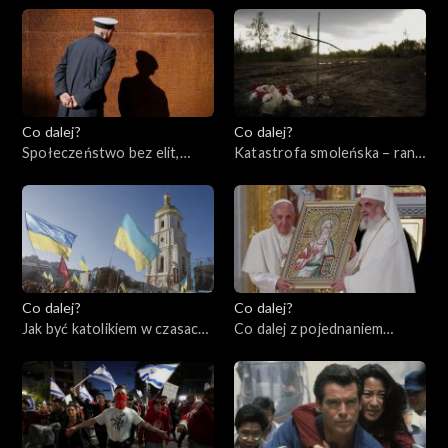
powstania w getcie
warszawskim, 18.04.2023
Co dalej?
Co dalej?
Społeczeństwo bez elit,
Katastrofa smoleńska – rana
13.04.2023
otwarta czy zabliźniona?,
11.04.2023
Co dalej?
Co dalej?
Jak być katolikiem w czasach
Co dalej z pojednaniem
wojny?, 06.04.2023
katolicyzmu i prawosławia?,
04.04.2023