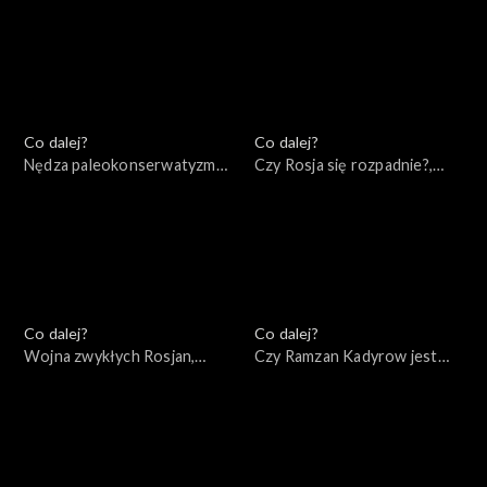
Co dalej?
Co dalej?
Nędza paleokonserwatyzmu,
Czy Rosja się rozpadnie?,
19.05.2022
17.05.2022
Co dalej?
Co dalej?
Wojna zwykłych Rosjan,
Czy Ramzan Kadyrow jest
14.05.2022
przyszłością Rosji?,
12.05.2022