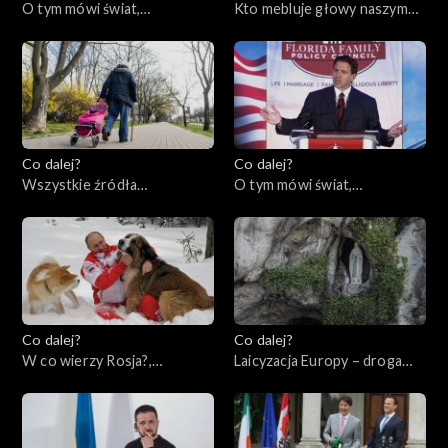
O tym mówi świat,
Kto mebluje głowy naszym
05.06.2023
dzieciom?, 01.06.2023
Co dalej?
Co dalej?
Wszystkie źródła
O tym mówi świat,
samotności, 30.05.2023
29.05.2023
Co dalej?
Co dalej?
W co wierzy Rosja?,
Laicyzacja Europy – droga
25.05.2023
bez powrotu?, 23.05.2023