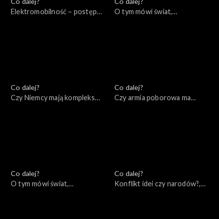
Co dalej?
Co dalej?
Elektromobilność – postęp
O tym mówi świat,
czy regres?, 14.02.2023
13.02.2023
Co dalej?
Co dalej?
Czy Niemcy mają kompleks
Czy armia poborowa ma
Ameryki?, 09.02.2023
przyszłość?, 07.02.2023
Co dalej?
Co dalej?
O tym mówi świat,
Konflikt idei czy narodów?,
06.02.2023
02.02.2023