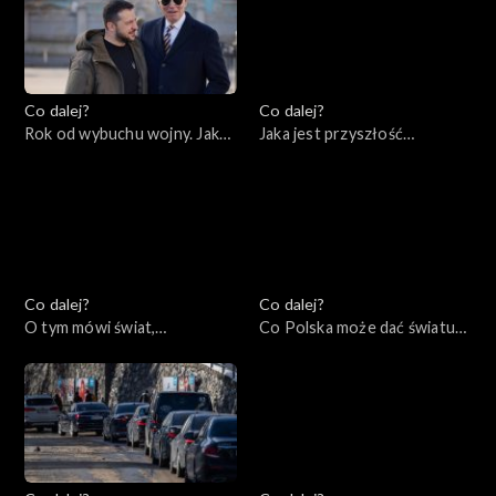
Co dalej?
Co dalej?
Rok od wybuchu wojny. Jaka
Jaka jest przyszłość
przyszłość czeka Ukrainę i
prywatnych armii?,
świat?, 23.02.2023
21.02.2023
Co dalej?
Co dalej?
O tym mówi świat,
Co Polska może dać światu?,
20.02.2023
16.02.2023