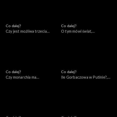
Co dalej?
Co dalej?
Czy jest możliwa trzecia
O tym mówi świat,
droga Unii Europejskiej?,
03.10.2022
04.10.2022
Co dalej?
Co dalej?
Czy monarchia ma
Ile Gorbaczowa w Putinie?,
przyszłość?, 29.09.2022
27.09.2022