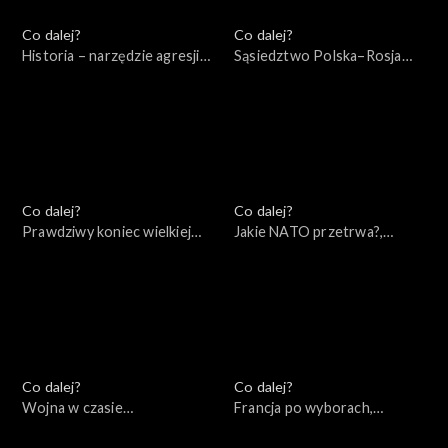
Co dalej?
Co dalej?
Historia – narzędzie agresji
Sąsiedztwo Polska–Rosja
Rosji – wydanie specjalne,
(wokół książki Andrzeja
10.05.2022
Nowaka), 10.05.2022
Co dalej?
Co dalej?
Prawdziwy koniec wielkiej
Jakie NATO przetrwa?,
wojny, 07.05.2022
05.05.2022
Co dalej?
Co dalej?
Wojna w czasie
Francja po wyborach,
rzeczywistym, 30.04.2022
28.04.2022