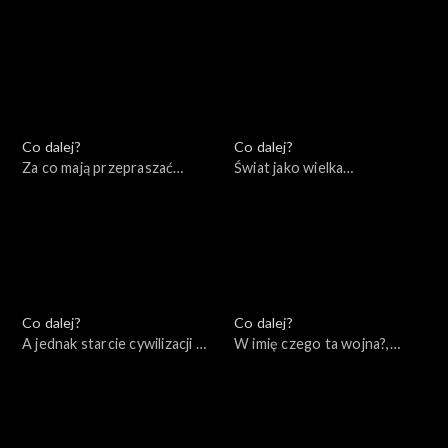
02.07.2022
Europy?, 25.06.2022
Co dalej?
Co dalej?
Za co mają przepraszać
Świat jako wielka
konserwatyści?, 18.06.2022
szachownica – co zostało z
myśli Zbigniewa
Brzezińskiego, 11.06.2022
Co dalej?
Co dalej?
A jednak starcie cywilizacji –
W imię czego ta wojna?,
wydanie specjalne,
04.06.2022
07.06.2022