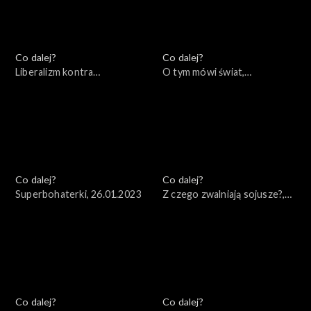
Co dalej?
Co dalej?
Liberalizm kontra
O tym mówi świat,
konserwatyzm – czyj koniec
30.01.2023
jest bliższy?, 31.01.2023
Co dalej?
Co dalej?
Superbohaterki, 26.01.2023
Z czego zwalniają sojusze?,
24.01.2023
Co dalej?
Co dalej?