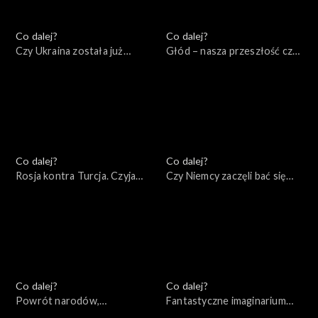
Co dalej?
Co dalej?
Czy Ukraina została już
Głód – nasza przeszłość czy
zdradzona?, 02.06.2022
przyszłość, 31.05.2022
Co dalej?
Co dalej?
Rosja kontra Turcja. Czyja
Czy Niemcy zaczęli bać się
będzie Eurazja?, 28.05.2022
Rosji?, 26.05.2022
Co dalej?
Co dalej?
Powrót narodów,
Fantastyczne imaginarium
24.05.2022
imperialne, 21.05.2022