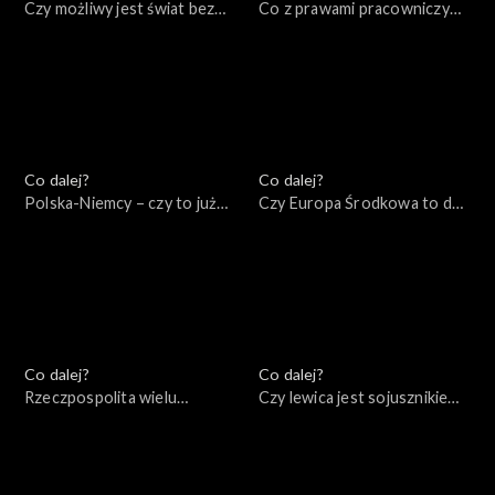
Czy możliwy jest świat bez
Co z prawami pracowniczymi
wojen?, 01.09.2022
w XXI wieku?, 30.08.2022
Co dalej?
Co dalej?
Polska-Niemcy – czy to już
Czy Europa Środkowa to dziś
kurs na zderzenie?,
centrum Zachodu?,
27.08.2022
20.08.2022
Co dalej?
Co dalej?
Rzeczpospolita wielu
Czy lewica jest sojusznikiem
narodów: mocarstwo
Rosji?, 06.08.2022
przeszłości czy przyszłości?,
13.08.2022