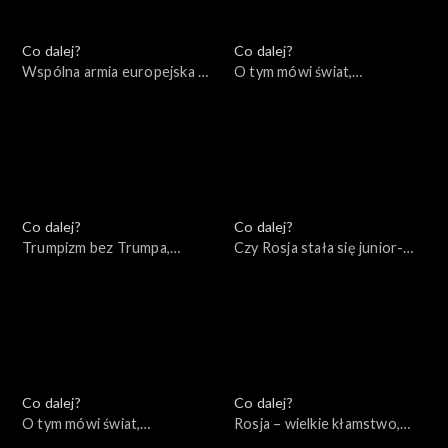
Co dalej?
Co dalej?
Wspólna armia europejska –
O tym mówi świat,
mrzonka czy realna
05.12.2022
perspektywa?, 06.12.2022
Co dalej?
Co dalej?
Trumpizm bez Trumpa,
Czy Rosja stała się junior-
01.12.2022
partnerem Chin?, 29.11.2022
Co dalej?
Co dalej?
O tym mówi świat,
Rosja – wielkie kłamstwo,
28.11.2022
24.11.2022