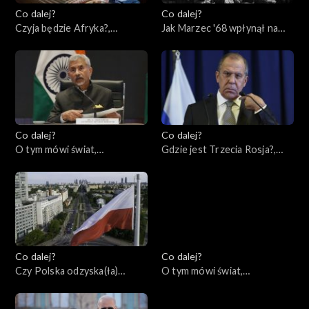
Co dalej?
Co dalej?
Czyja będzie Afryka?,
Jak Marzec '68 wpłynął na
09.03.2023
naszą historię?, 07.03.2023
Co dalej?
Co dalej?
O tym mówi świat,
Gdzie jest Trzecia Rosja?,
05.03.2023
02.03.2023
Co dalej?
Co dalej?
Czy Polska odzyska(ła)
O tym mówi świat,
tożsamość?, 28.02.2023
27.02.2023