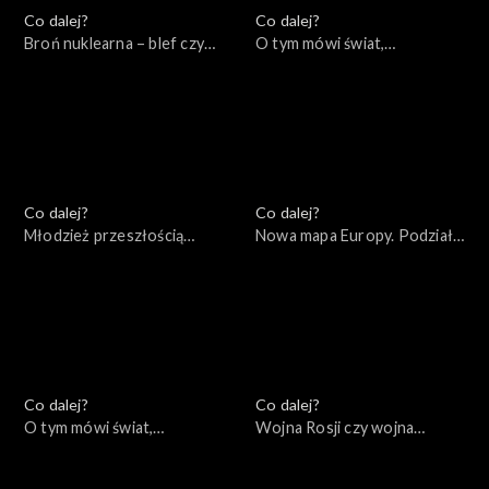
Co dalej?
Co dalej?
Broń nuklearna – blef czy
O tym mówi świat,
realne zagrożenie?,
17.10.2022
19.10.2022
Co dalej?
Co dalej?
Młodzież przeszłością
Nowa mapa Europy. Podziały
świata, 13.10.2022
ideologiczne czy
geopolityczne?, 11.10.2022
Co dalej?
Co dalej?
O tym mówi świat,
Wojna Rosji czy wojna
10.10.2022
Rosjan?, 06.10.2022