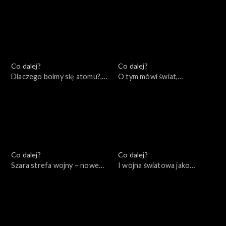
Co dalej?
Co dalej?
Dlaczego boimy się atomu?,
O tym mówi świat,
22.11.2022
21.11.2022
Co dalej?
Co dalej?
Szara strefa wojny – nowe
I wojna światowa jako
konflikty asymetryczne,
początek naszych czasów,
17.11.2022
15.11.2022