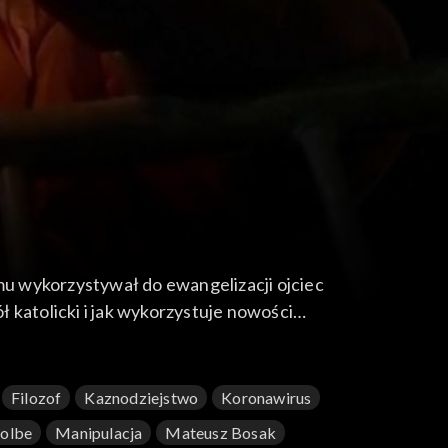
u wykorzystywał do ewangelizacji ojciec
 katolicki i jak wykorzystuje nowości
i, publicysta i filozof.
Filozof
Kaznodziejstwo
Koronawirus
Kolbe
Manipulacja
Mateusz Bosak