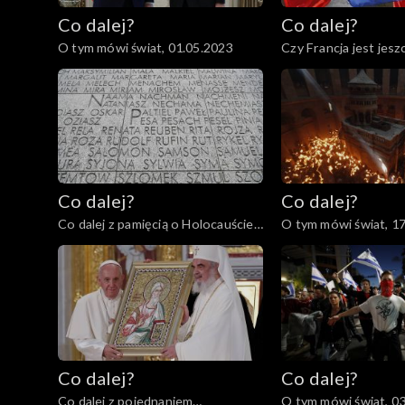
Co dalej?
Co dalej?
O tym mówi świat, 01.05.2023
Czy Francja jest jesz
27.04.2023
Co dalej?
Co dalej?
Co dalej z pamięcią o Holocauście?
O tym mówi świat, 1
80. rocznica powstania w getcie
warszawskim, 18.04.2023
Co dalej?
Co dalej?
Co dalej z pojednaniem
O tym mówi świat, 0