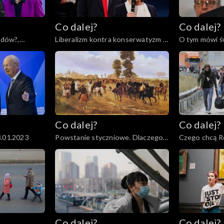
Co dalej?
Co dalej?
odów?,
Liberalizm kontra konserwatyzm –
O tym mówi św
czyj koniec jest bliższy?,
31.01.2023
Co dalej?
Co dalej?
3.01.2023
Powstanie styczniowe. Dlaczego
Czego chcą Ro
miało sens?, 19.01.2023
17.01.2023
Co dalej?
Co dalej?