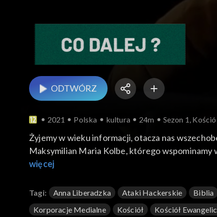
ODTWÓRZ
2021
Polska
kultura
24m
Sezon 1, Kośció
Żyjemy w wieku informacji, otacza nas wszechob
Maksymilian Maria Kolbe, którego wspominamy w ro
techniczne? O tym rozmawiają Aneta Liberacka, red
więcej
Tagi:
Anna Liberadzka
Ataki Hackerskie
Biblia
Korporacje Medialne
Kościół
Kościół Ewangelic