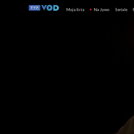
Co dalej?
Moja lista
Na żywo
Seriale