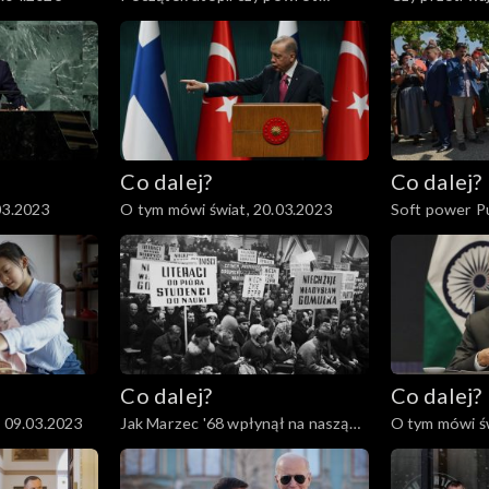
cenzury?, 30.03.2023
Pawła II?, 28
Co dalej?
Co dalej?
03.2023
O tym mówi świat, 20.03.2023
Soft power Pu
Co dalej?
Co dalej?
, 09.03.2023
Jak Marzec '68 wpłynął na naszą
O tym mówi św
historię?, 07.03.2023