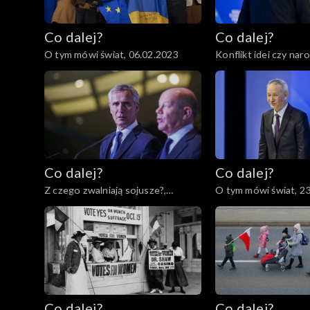
Co dalej?
Co dalej?
O tym mówi świat, 06.02.2023
Konflikt idei czy nar
02.02.2023
Co dalej?
Co dalej?
Z czego zwalniają sojusze?,
O tym mówi świat, 2
24.01.2023
Co dalej?
Co dalej?