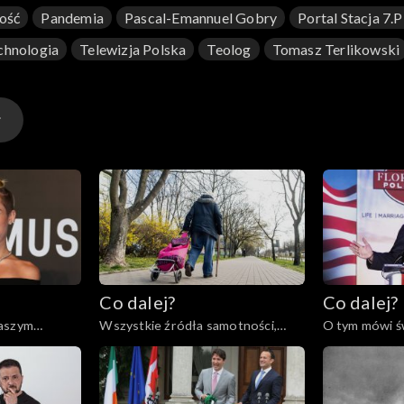
ość
Pandemia
Pascal-Emannuel Gobry
Portal Stacja 7.p
chnologia
Telewizja Polska
Teolog
Tomasz Terlikowski
Co dalej?
Co dalej?
naszym
Wszystkie źródła samotności,
O tym mówi św
3
30.05.2023