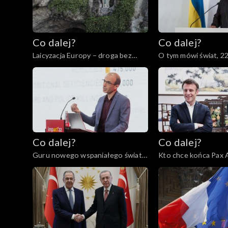
Co dalej?
Co dalej?
Laicyzacja Europy – droga bez
O tym mówi świat, 2
powrotu?, 23.05.2023
Co dalej?
Co dalej?
Guru nowego wspaniałego świata
Kto chce końca Pax 
czy grabarze człowieczeństwa?,
Europie?, 09.05.2023
11.05.2023