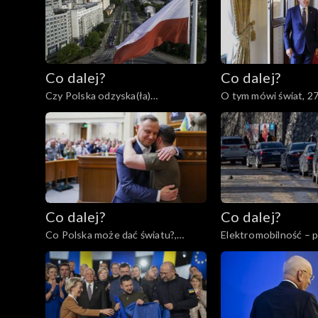
Co dalej?
Co dalej?
Czy Polska odzyska(ła)
O tym mówi świat, 2
tożsamość?, 28.02.2023
Co dalej?
Co dalej?
Co Polska może dać światu?,
Elektromobilność – 
16.02.2023
regres?, 14.02.2023