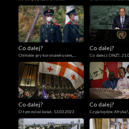
katolicyzmu i prawosławia?,
04.04.2023
Co dalej?
Co dalej?
Chińskie gry koronawirusem,
Co dalej z ONZ?, 21.
23.03.2023
Co dalej?
Co dalej?
O tym mówi świat, 13.03.2023
Czyja będzie Afryka?