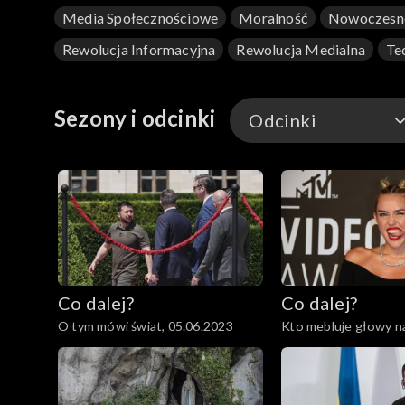
Media Społecznościowe
Moralność
Nowoczesn
Rewolucja Informacyjna
Rewolucja Medialna
Te
Sezony i odcinki
Odcinki
Odcinki
Co dalej?
Co dalej?
O tym mówi świat, 05.06.2023
Kto mebluje głowy 
dzieciom?, 01.06.202