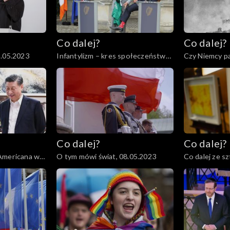
Co dalej?
Co dalej?
2.05.2023
Infantylizm – kres społeczeństwa
Czy Niemcy pa
obywatelskiego, 18.05.2023
światowej?, 1
Co dalej?
Co dalej?
Americana w
O tym mówi świat, 08.05.2023
Co dalej ze sz
04.05.2023