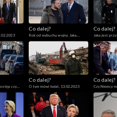
Co dalej?
Co dalej?
7.02.2023
Rok od wybuchu wojny. Jaka
Jaka jest prz
przyszłość czeka Ukrainę i świat?,
armii?, 21.02.
23.02.2023
Co dalej?
Co dalej?
postęp czy
O tym mówi świat, 13.02.2023
Czy Niemcy m
Ameryki?, 09.