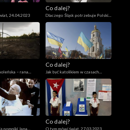
Co dalej?
iat, 24.04.2023
Dlaczego Śląsk potrzebuje Polski?,
20.04.2023
Co dalej?
oleńska – rana
Jak być katolikiem w czasach
abliźniona?,
wojny?, 06.04.2023
Co dalej?
ą pomniki Jana
O tym mówi świat, 27.03.2023