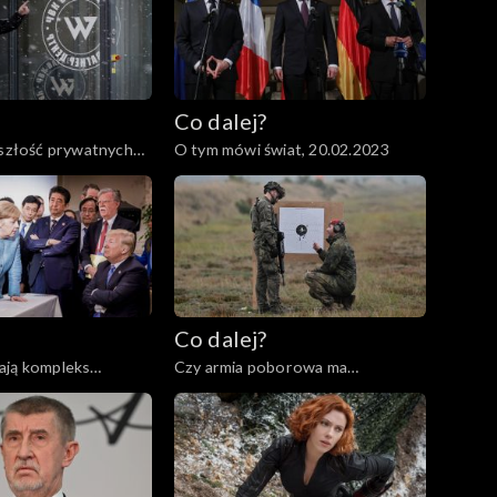
Co dalej?
yszłość prywatnych
O tym mówi świat, 20.02.2023
2023
Co dalej?
ają kompleks
Czy armia poborowa ma
02.2023
przyszłość?, 07.02.2023