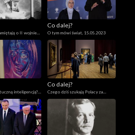
Co dalej?
miętają o II wojnie
O tym mówi świat, 15.05.2023
6.05.2023
Co dalej?
tuczną inteligencją?,
Czego dziś szukają Polacy za
granicą?, 02.05.2023