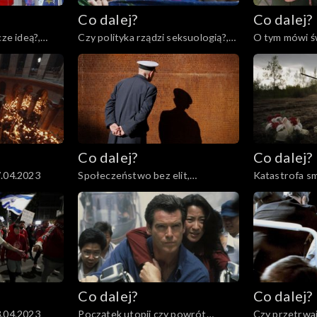
Co dalej?
Co dalej?
cze ideą?,
Czy polityka rządzi seksuologią?,
O tym mówi św
25.04.2023
Co dalej?
Co dalej?
7.04.2023
Społeczeństwo bez elit,
Katastrofa sm
13.04.2023
otwarta czy z
11.04.2023
Co dalej?
Co dalej?
3.04.2023
Początek utopii czy powrót
Czy przetrwaj