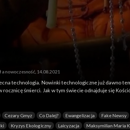
ł a nowoczesność, 14.08.2021
ecna technologia. Nowinki technologiczne już dawno tem
cznicę śmierci. Jak w tym świecie odnajduje się Kościół
aktor naczelna portalu stacja7.pl oraz Tomasz Terlikowsk
Cezary Gmyz
Co Dalej?
Ewangelizacja
Fake Newsy
ki
Kryzys Ekologiczny
Laicyzacja
Maksymilian Maria 