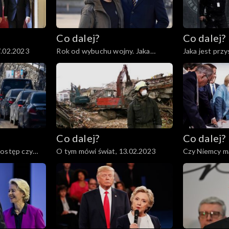
Co dalej?
Co dalej?
7.02.2023
Rok od wybuchu wojny. Jaka
Jaka jest prz
przyszłość czeka Ukrainę i świat?,
armii?, 21.02.
23.02.2023
Co dalej?
Co dalej?
postęp czy
O tym mówi świat, 13.02.2023
Czy Niemcy m
Ameryki?, 09.