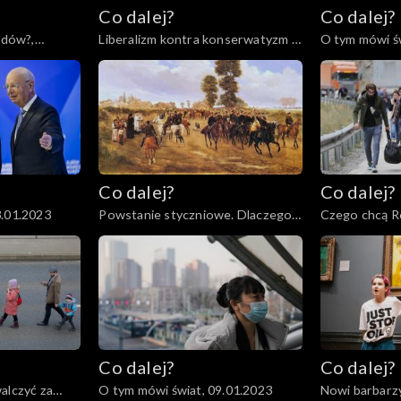
Co dalej?
Co dalej?
odów?,
Liberalizm kontra konserwatyzm –
O tym mówi św
czyj koniec jest bliższy?,
31.01.2023
Co dalej?
Co dalej?
3.01.2023
Powstanie styczniowe. Dlaczego
Czego chcą Ro
miało sens?, 19.01.2023
17.01.2023
Co dalej?
Co dalej?
alczyć za
O tym mówi świat, 09.01.2023
Nowi barbarzy