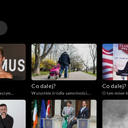
Co dalej?
Co dalej?
naszym
Wszystkie źródła samotności,
O tym mówi św
3
30.05.2023