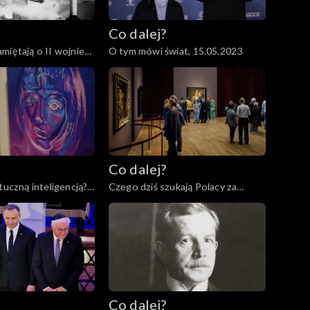
Co dalej?
miętają o II wojnie
O tym mówi świat, 15.05.2023
6.05.2023
Co dalej?
tuczną inteligencją?,
Czego dziś szukają Polacy za
granicą?, 02.05.2023
Co dalej?