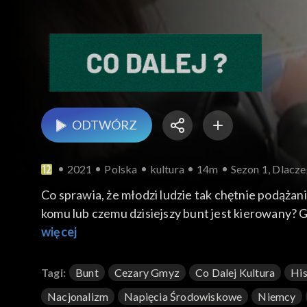
ODTWÓRZ
2021
Polska
kultura
14m
Sezon 1, Dlacze
Co sprawia, że młodzi ludzie tak chętnie podążan
komu lub czemu dzisiejszy bunt jest kierowany? G
więcej
Tagi:
Bunt
Cezary Gmyz
Co Dalej Kultura
His
Nacjonalizm
Napięcia Środowiskowe
Niemcy