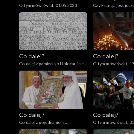
O tym mówi świat, 01.05.2023
Czy Francja jest jesz
27.04.2023
Co dalej?
Co dalej?
Co dalej z pamięcią o Holocauście?
O tym mówi świat, 1
80. rocznica powstania w getcie
warszawskim, 18.04.2023
Co dalej?
Co dalej?
Co dalej z pojednaniem
O tym mówi świat, 0
katolicyzmu i prawosławia?,