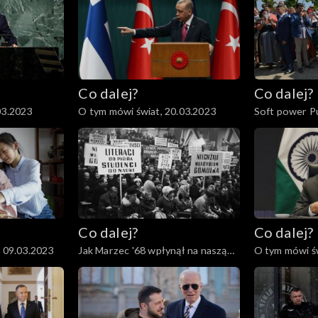
Co dalej?
Co dalej?
03.2023
O tym mówi świat, 20.03.2023
Soft power Pu
Co dalej?
Co dalej?
, 09.03.2023
Jak Marzec '68 wpłynął na naszą
O tym mówi św
historię?, 07.03.2023