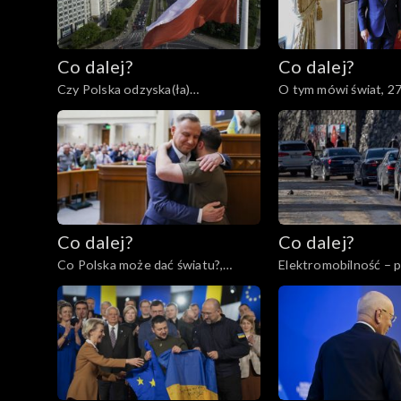
Co dalej?
Co dalej?
Czy Polska odzyska(ła)
O tym mówi świat, 2
tożsamość?, 28.02.2023
Co dalej?
Co dalej?
Co Polska może dać światu?,
Elektromobilność – 
16.02.2023
regres?, 14.02.2023