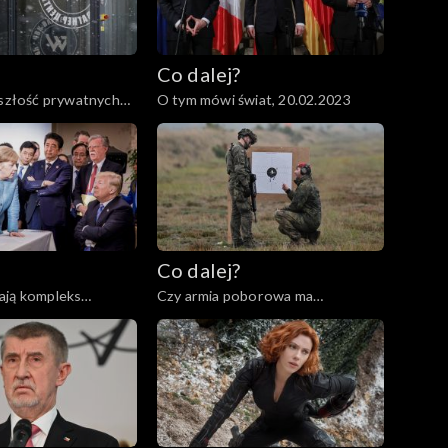
Co dalej?
yszłość prywatnych
O tym mówi świat, 20.02.2023
2023
Co dalej?
ają kompleks
Czy armia poborowa ma
02.2023
przyszłość?, 07.02.2023