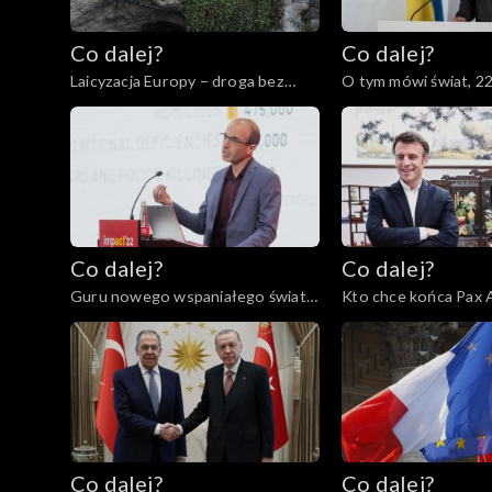
Co dalej?
Co dalej?
Laicyzacja Europy – droga bez
O tym mówi świat, 2
powrotu?, 23.05.2023
Co dalej?
Co dalej?
Guru nowego wspaniałego świata
Kto chce końca Pax 
czy grabarze człowieczeństwa?,
Europie?, 09.05.2023
11.05.2023
Co dalej?
Co dalej?