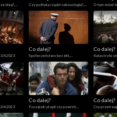
cze ideą?,
Czy polityka rządzi seksuologią?,
O tym mówi św
25.04.2023
Co dalej?
Co dalej?
7.04.2023
Społeczeństwo bez elit,
Katastrofa sm
13.04.2023
otwarta czy z
11.04.2023
Co dalej?
Co dalej?
3.04.2023
Początek utopii czy powrót
Czy przetrwaj
cenzury?, 30.03.2023
Pawła II?, 28