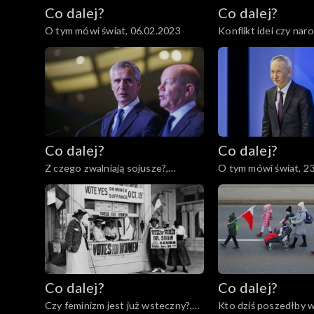
Co dalej?
Co dalej?
O tym mówi świat, 06.02.2023
Konflikt idei czy nar
02.02.2023
Co dalej?
Co dalej?
Z czego zwalniają sojusze?,
O tym mówi świat, 2
24.01.2023
Co dalej?
Co dalej?
Czy feminizm jest już wsteczny?,
Kto dziś poszedłby w