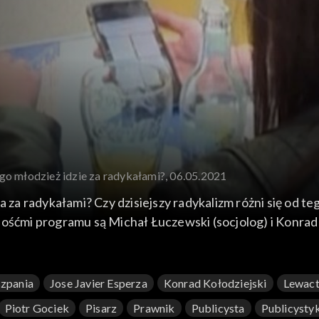
go młodzież idzie za radykałami?, 06.05.2021
ia za radykałami? Czy dzisiejszy radykalizm różni się od 
ośćmi programu są Michał Łuczewski (socjolog) i Konrad 
zpania
Jose Javier Esperza
Konrad Kołodziejski
Lewac
Piotr Gociek
Pisarz
Prawnik
Publicysta
Publicysty