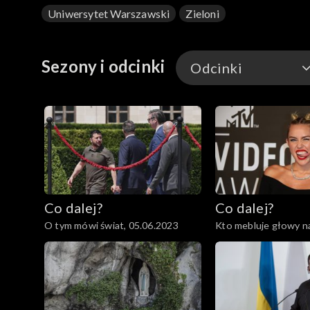
Uniwersytet Warszawski
Zieloni
Sezony i odcinki
Odcinki
Odcinki
Co dalej?
Co dalej?
O tym mówi świat, 05.06.2023
Kto mebluje głowy 
dzieciom?, 01.06.202