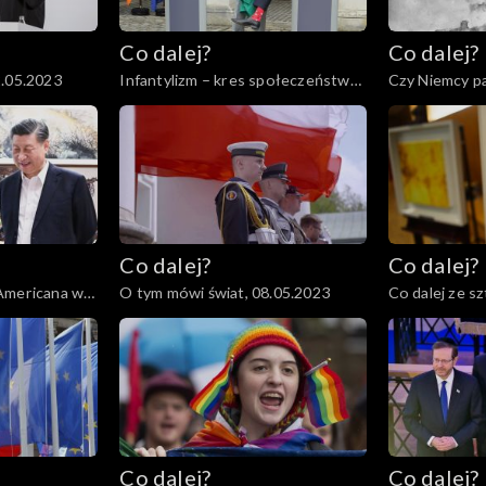
Co dalej?
Co dalej?
2.05.2023
Infantylizm – kres społeczeństwa
Czy Niemcy pa
obywatelskiego, 18.05.2023
światowej?, 1
Co dalej?
Co dalej?
Americana w
O tym mówi świat, 08.05.2023
Co dalej ze sz
04.05.2023
Co dalej?
Co dalej?