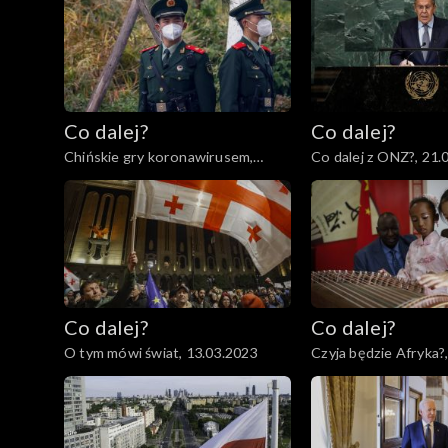
04.04.2023
Co dalej?
Co dalej?
Chińskie gry koronawirusem,
Co dalej z ONZ?, 21.
23.03.2023
Co dalej?
Co dalej?
O tym mówi świat, 13.03.2023
Czyja będzie Afryka?