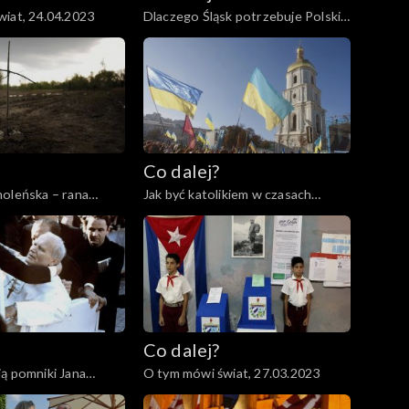
iat, 24.04.2023
Dlaczego Śląsk potrzebuje Polski?,
20.04.2023
Co dalej?
oleńska – rana
Jak być katolikiem w czasach
abliźniona?,
wojny?, 06.04.2023
Co dalej?
ą pomniki Jana
O tym mówi świat, 27.03.2023
.03.2023