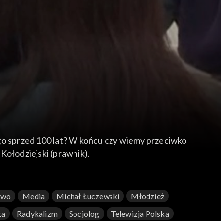
tego sprzed 100 lat? W końcu czy wiemy przeciwko
Kołodziejski (prawnik).
two
Media
Michał Łuczewski
Młodzież
ka
Radykalizm
Socjolog
Telewizja Polska