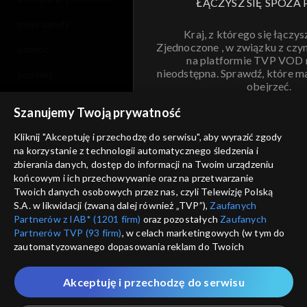
ŁĄCZYSZ SIĘ SPOZA 
moje zgody
Kraj, z którego się łączys
Zjednoczone , w związku z czy
pomoc
na platformie TVP VOD
nieodstępna. Sprawdź, które m
kontakt
obejrzeć.
voucher
Szanujemy Twoją prywatność
Nie pokazuj pon
dostępność
Kliknij "Akceptuję i przechodzę do serwisu", aby wyrazić zgody
na korzystanie z technologii automatycznego śledzenia i
informacje o dostawcy usług
ANULUJ
SP
zbierania danych, dostęp do informacji na Twoim urządzeniu
końcowym i ich przechowywanie oraz na przetwarzanie
Twoich danych osobowych przez nas, czyli Telewizję Polską
S.A. w likwidacji (zwaną dalej również „TVP”),
Zaufanych
Partnerów z IAB* (1201 firm)
oraz pozostałych
Zaufanych
Partnerów TVP (93 firm)
, w celach marketingowych (w tym do
zautomatyzowanego dopasowania reklam do Twoich
zainteresowań i mierzenia ich skuteczności) i pozostałych,
które wskazujemy poniżej, a także zgody na udostępnianie
Akceptuję i przechodzę do serwisu
przez nas identyfikatora PPID do Google.