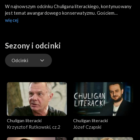
W najnowszym odcinku Chuligana literackiego, kontynuowany
jest temat awangardowego konserwatyzmu. Gościem
Mateusza Matyszkowicza jest performerka Ada Karczmarczyk
więcej
„Adu”, która opowiada o swoim najnowszym projekcie
miss_messianist, w ramach którego propaguje idee
mesjanistyczne za pośrednictwem Internetu.
Sezony i odcinki
Odcinki
Odcinki
Chuligan literacki
Chuligan literacki
Krzysztof Rutkowski, cz.2
Józef Czapski