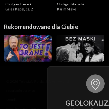
Chuligan literacki
Chuligan literacki
Gilles Kepel, cz. 2
Karim Miské
Rekomendowane dla Ciebie
© 2026 Telewizja Polska S.A. w likwidacji
regulamin serwisu
cennik
GEOLOKALIZ
polityka prywatności