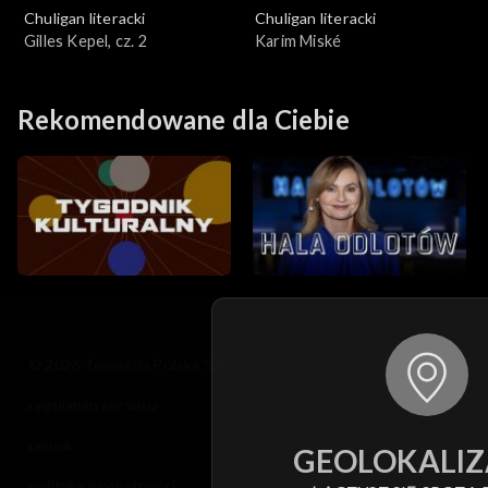
Chuligan literacki
Chuligan literacki
Gilles Kepel, cz. 2
Karim Miské
Rekomendowane dla Ciebie
© 2026 Telewizja Polska S.A. w likwidacji
regulamin serwisu
cennik
GEOLOKALIZ
polityka prywatności