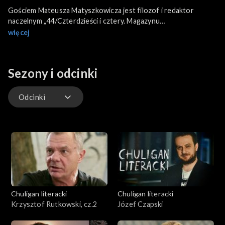
Gościem Mateusza Matyszkowicza jest filozof i redaktor
naczelnym „44/Czterdzieści i cztery. Magazynu
apokaliptycznego” Rafał Tichy. Rozmowa toczy się wokół wizji
więcej
mesjanizmu w interpretacji środowiska „Magazynu 44”, poczucia
zbliżającej się apokalipsy i zagłady świata zachodniego oraz
płynących z tego konsekwencji dla ludzkiej egzystencji.
Sezony i odcinki
Odcinki
Odcinki
Chuligan literacki
Chuligan literacki
Krzysztof Rutkowski, cz.2
Józef Czapski