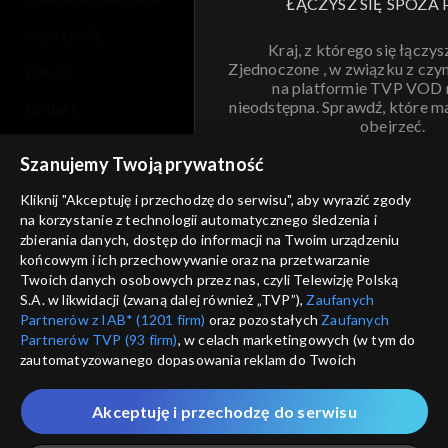
ŁĄCZYSZ SIĘ SPOZA 
moje zgody
Kraj, z którego się łączys
Zjednoczone , w związku z czy
pomoc
na platformie TVP VOD
nieodstępna. Sprawdź, które m
kontakt
obejrzeć.
voucher
Szanujemy Twoją prywatność
Nie pokazuj pon
dostępność
Kliknij "Akceptuję i przechodzę do serwisu", aby wyrazić zgody
na korzystanie z technologii automatycznego śledzenia i
informacje o dostawcy usług
ANULUJ
SP
zbierania danych, dostęp do informacji na Twoim urządzeniu
końcowym i ich przechowywanie oraz na przetwarzanie
Twoich danych osobowych przez nas, czyli Telewizję Polską
S.A. w likwidacji (zwaną dalej również „TVP”),
Zaufanych
Partnerów z IAB* (1201 firm)
oraz pozostałych
Zaufanych
Partnerów TVP (93 firm)
, w celach marketingowych (w tym do
zautomatyzowanego dopasowania reklam do Twoich
zainteresowań i mierzenia ich skuteczności) i pozostałych,
które wskazujemy poniżej, a także zgody na udostępnianie
Akceptuję i przechodzę do serwisu
przez nas identyfikatora PPID do Google.