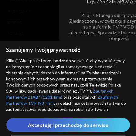
ŁĄCZYSZ SIĘ SPOZA 
moje zgody
Kraj, z którego się łączys
Zjednoczone , w związku z czy
pomoc
na platformie TVP VOD
nieodstępna. Sprawdź, które m
kontakt
obejrzeć.
voucher
Szanujemy Twoją prywatność
Nie pokazuj pon
dostępność
Kliknij "Akceptuję i przechodzę do serwisu", aby wyrazić zgody
na korzystanie z technologii automatycznego śledzenia i
informacje o dostawcy usług
ANULUJ
SP
zbierania danych, dostęp do informacji na Twoim urządzeniu
końcowym i ich przechowywanie oraz na przetwarzanie
Twoich danych osobowych przez nas, czyli Telewizję Polską
S.A. w likwidacji (zwaną dalej również „TVP”),
Zaufanych
Partnerów z IAB* (1201 firm)
oraz pozostałych
Zaufanych
Partnerów TVP (93 firm)
, w celach marketingowych (w tym do
zautomatyzowanego dopasowania reklam do Twoich
zainteresowań i mierzenia ich skuteczności) i pozostałych,
które wskazujemy poniżej, a także zgody na udostępnianie
Akceptuję i przechodzę do serwisu
przez nas identyfikatora PPID do Google.