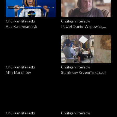
Chuligan literacki
Chuligan literacki
Ada Karczmarczyk
Paweł Dunin-Wąsowicz,
Dariusz Brzóska
Chuligan literacki
Chuligan literacki
Mira Marcinów
Stanisław Krzemiński, cz. 2
Chuligan literacki
Chuligan literacki