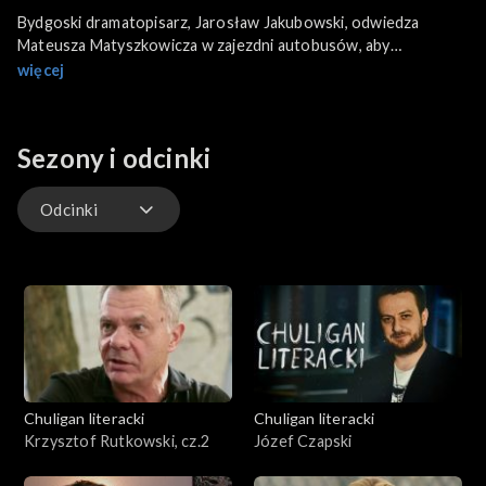
Bydgoski dramatopisarz, Jarosław Jakubowski, odwiedza
Mateusza Matyszkowicza w zajezdni autobusów, aby
porozmawiać o Polsce po transformacji. Autor m.in. głośnego
więcej
dramatu „Generał” o gen. Jaruzelskim przygląda się jej uważnie i
z ironią. Opowiada nam również o samotności twórcy i
związanej z tym konieczności istnienia grupy wsparcia dla
Sezony i odcinki
artystów.
Odcinki
Odcinki
Chuligan literacki
Chuligan literacki
Krzysztof Rutkowski, cz.2
Józef Czapski