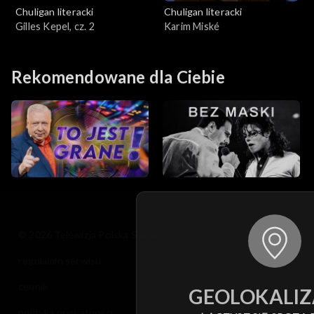
Chuligan literacki
Chuligan literacki
Gilles Kepel, cz. 2
Karim Miské
Rekomendowane dla Ciebie
© 2026 Telewizja Polska S.A. w likwidacji
regulamin serwisu
cennik
GEOLOKALIZ
polityka prywatności