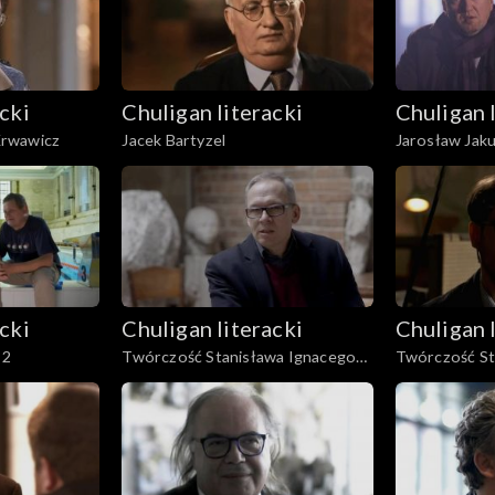
cki
Chuligan literacki
Chuligan 
Krwawicz
Jacek Bartyzel
Jarosław Jak
cki
Chuligan literacki
Chuligan 
 2
Twórczość Stanisława Ignacego
Twórczość St
Witkiewicza, cz. 1
Witkiewicza, c