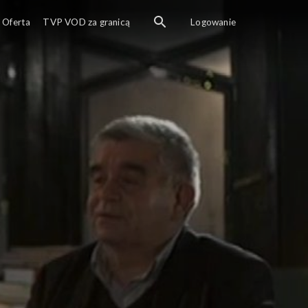
Oferta
TVP VOD za granicą
Logowanie