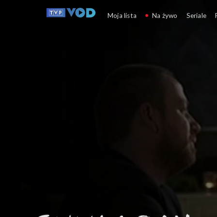
Chuligan literacki
Moja lista
Na żywo
Seriale