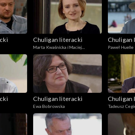
cki
Chuligan literacki
Chuligan 
Marta Kwaśnicka i Maciej
Paweł Huelle
Urbanowski
cki
Chuligan literacki
Chuligan 
Ewa Bobrowska
Tadeusz Cegie