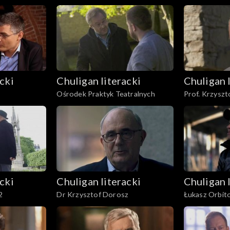
cki
Chuligan literacki
Chuligan 
Ośrodek Praktyk Teatralnych
Prof. Krzyszt
cki
Chuligan literacki
Chuligan 
2
Dr Krzysztof Dorosz
Łukasz Orbit