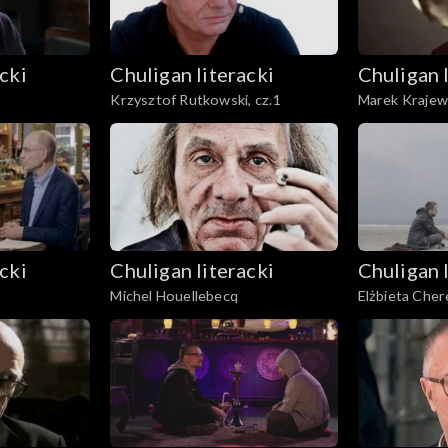
cki
Chuligan literacki
Chuligan 
Krzysztof Rutkowski, cz.1
Marek Krajew
cki
Chuligan literacki
Chuligan 
Michel Houellebecq
Elżbieta Cher