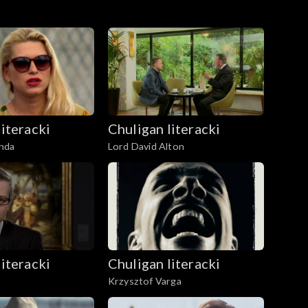
literacki
Chuligan literacki
nda
Lord David Alton
literacki
Chuligan literacki
Krzysztof Varga