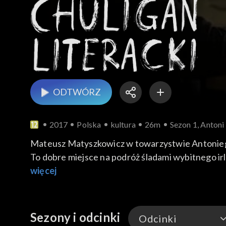
ODTWÓRZ
2017
Polska
kultura
26m
Sezon 1, Antoni
Mateusz Matyszkowicz w towarzystwie Antoniego 
To dobre miejsce na podróż śladami wybitnego i
Paryżu do spotkania Antoniego Libery z Beckett
więcej
Sezony i odcinki
Odcinki