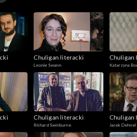
cki
Chuligan literacki
Chuligan 
Leonie Swann
Katarzyna Bo
cki
Chuligan literacki
Chuligan 
Richard Swinburne
Jacek Dehnel