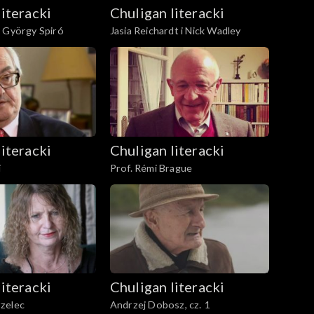
literacki
Chuligan literacki
i György Spiró
Jasia Reichardt i Nick Wadley
literacki
Chuligan literacki
i
Prof. Rémi Brague
literacki
Chuligan literacki
zelec
Andrzej Dobosz, cz. 1