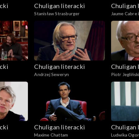
cki
Chuligan literacki
Chuligan 
Stanisław Strasburger
Jaume Cabre 
cki
Chuligan literacki
Chuligan 
Andrzej Seweryn
Piotr Jeglińsk
cki
Chuligan literacki
Chuligan 
Maxime Chattam
Ludwika Ogor