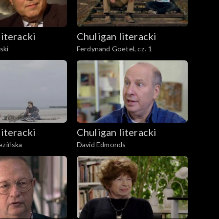
literacki
Chuligan literacki
ski
Ferdynand Goetel, cz. 1
literacki
Chuligan literacki
ezińska
David Edmonds