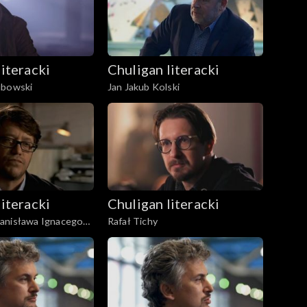
literacki
Chuligan literacki
ubowski
Jan Jakub Kolski
literacki
Chuligan literacki
anisława Ignacego
Rafał Tichy
z. 2