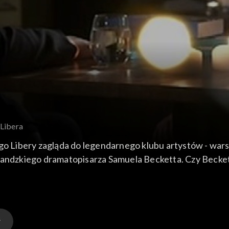
 Libera
Libery zagląda do legendarnego klubu artystów - warsza
rlandzkiego dramatopisarza Samuela Becketta. Czy Becke
em? Jaki był w kontakcie bezpośrednim?