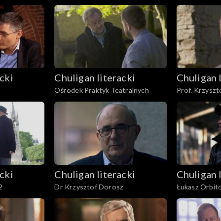
cki
Chuligan literacki
Chuligan 
Ośrodek Praktyk Teatralnych
Prof. Krzyszt
cki
Chuligan literacki
Chuligan 
2
Dr Krzysztof Dorosz
Łukasz Orbit