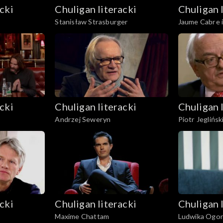
cki
Chuligan literacki
Chuligan 
Stanisław Strasburger
Jaume Cabre 
cki
Chuligan literacki
Chuligan 
Andrzej Seweryn
Piotr Jeglińsk
cki
Chuligan literacki
Chuligan 
Maxime Chattam
Ludwika Ogor