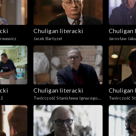
cki
Chuligan literacki
Chuligan 
Krwawicz
Jacek Bartyzel
Jarosław Jak
cki
Chuligan literacki
Chuligan 
 2
Twórczość Stanisława Ignacego
Twórczość St
Witkiewicza, cz. 1
Witkiewicza, c