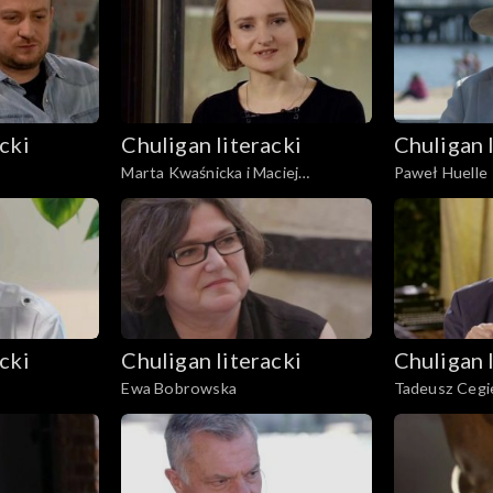
cki
Chuligan literacki
Chuligan 
Marta Kwaśnicka i Maciej
Paweł Huelle
Urbanowski
cki
Chuligan literacki
Chuligan 
Ewa Bobrowska
Tadeusz Cegie