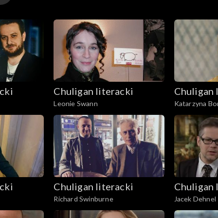
cki
Chuligan literacki
Chuligan 
Leonie Swann
Katarzyna Bo
cki
Chuligan literacki
Chuligan 
Richard Swinburne
Jacek Dehnel