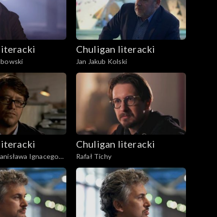
literacki
Chuligan literacki
ubowski
Jan Jakub Kolski
literacki
Chuligan literacki
anisława Ignacego
Rafał Tichy
z. 2