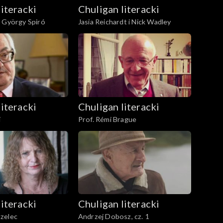
literacki
Chuligan literacki
i György Spiró
Jasia Reichardt i Nick Wadley
literacki
Chuligan literacki
i
Prof. Rémi Brague
literacki
Chuligan literacki
zelec
Andrzej Dobosz, cz. 1