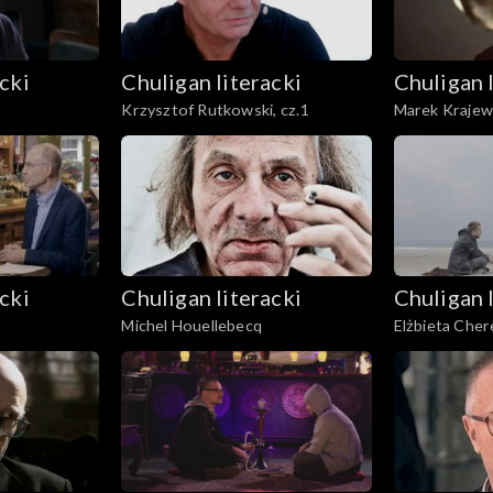
cki
Chuligan literacki
Chuligan 
Krzysztof Rutkowski, cz.1
Marek Krajew
cki
Chuligan literacki
Chuligan 
Michel Houellebecq
Elżbieta Cher