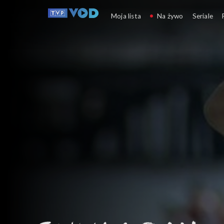
Chuligan literacki
Moja lista
Na żywo
Seriale