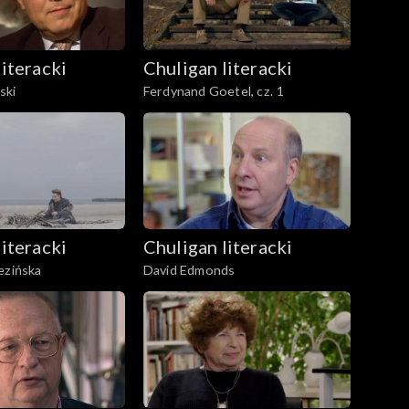
literacki
Chuligan literacki
ski
Ferdynand Goetel, cz. 1
literacki
Chuligan literacki
ezińska
David Edmonds