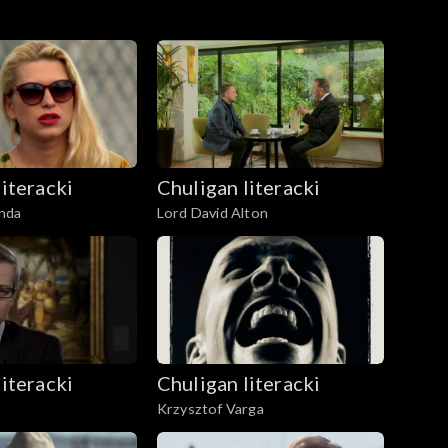
literacki
Chuligan literacki
nda
Lord David Alton
literacki
Chuligan literacki
Krzysztof Varga