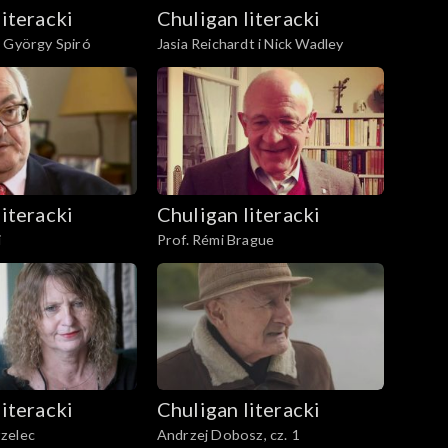
literacki
Chuligan literacki
i György Spiró
Jasia Reichardt i Nick Wadley
literacki
Chuligan literacki
i
Prof. Rémi Brague
literacki
Chuligan literacki
zelec
Andrzej Dobosz, cz. 1