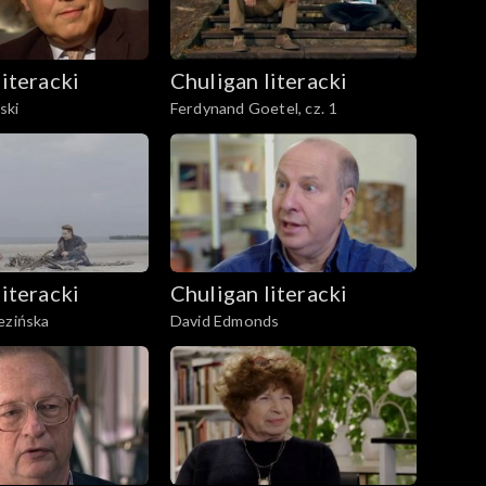
literacki
Chuligan literacki
ski
Ferdynand Goetel, cz. 1
literacki
Chuligan literacki
ezińska
David Edmonds