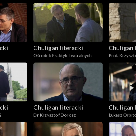
cki
Chuligan literacki
Chuligan 
Ośrodek Praktyk Teatralnych
Prof. Krzyszt
cki
Chuligan literacki
Chuligan 
2
Dr Krzysztof Dorosz
Łukasz Orbit