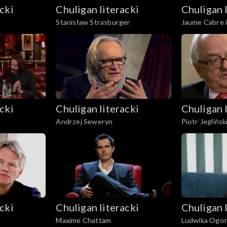
cki
Chuligan literacki
Chuligan 
Stanisław Strasburger
Jaume Cabre 
cki
Chuligan literacki
Chuligan 
Andrzej Seweryn
Piotr Jeglińsk
cki
Chuligan literacki
Chuligan 
Maxime Chattam
Ludwika Ogor