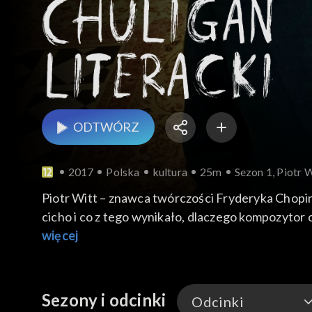
ODTWÓRZ
2017
Polska
kultura
25m
Sezon 1, Piotr 
Piotr Witt – znawca twórczości Fryderyka Chopin
cicho i co z tego wynikało, dlaczego kompozytor
więcej
Sezony i odcinki
Odcinki