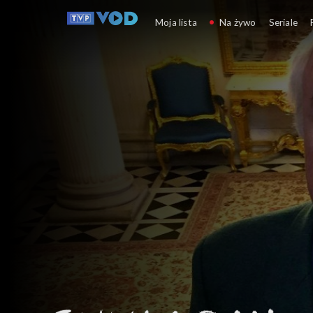
Chuligan literacki
Moja lista
Na żywo
Seriale