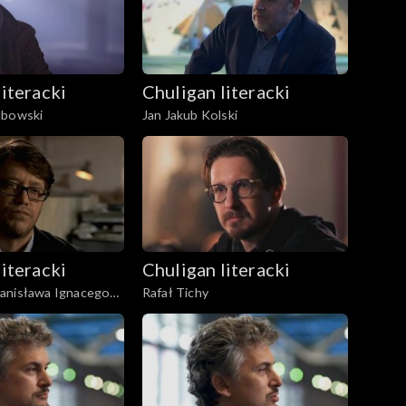
literacki
Chuligan literacki
ubowski
Jan Jakub Kolski
literacki
Chuligan literacki
anisława Ignacego
Rafał Tichy
z. 2