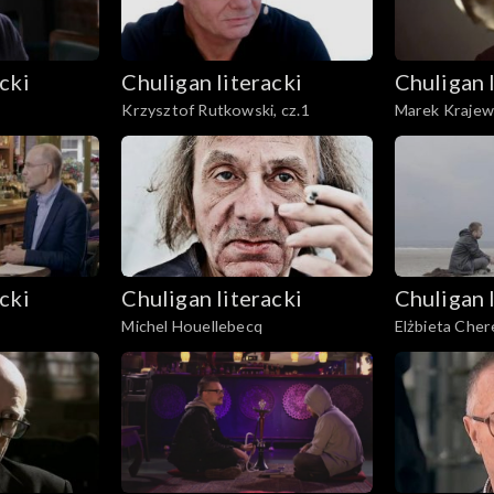
cki
Chuligan literacki
Chuligan 
Krzysztof Rutkowski, cz.1
Marek Krajew
cki
Chuligan literacki
Chuligan 
Michel Houellebecq
Elżbieta Cher