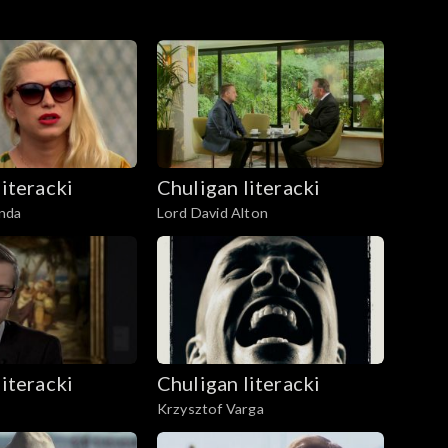
literacki
Chuligan literacki
nda
Lord David Alton
literacki
Chuligan literacki
Krzysztof Varga