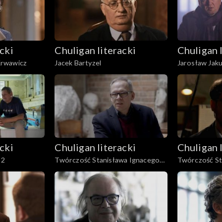
cki
Chuligan literacki
Chuligan 
Krwawicz
Jacek Bartyzel
Jarosław Jak
cki
Chuligan literacki
Chuligan 
 2
Twórczość Stanisława Ignacego
Twórczość St
Witkiewicza, cz. 1
Witkiewicza, c