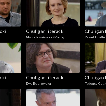
cki
Chuligan literacki
Chuligan 
Marta Kwaśnicka i Maciej
Paweł Huelle
Urbanowski
cki
Chuligan literacki
Chuligan 
Ewa Bobrowska
Tadeusz Cegie