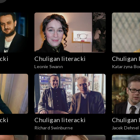
cki
Chuligan literacki
Chuligan 
Leonie Swann
Katarzyna Bo
cki
Chuligan literacki
Chuligan 
Richard Swinburne
Jacek Dehnel