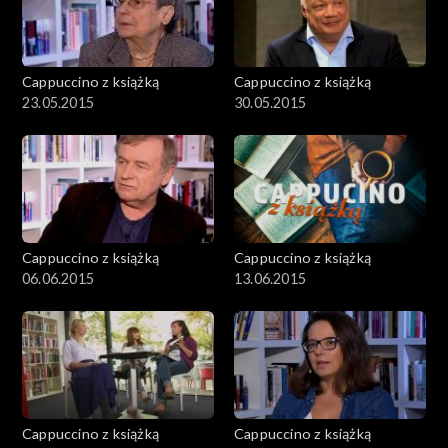
Cappuccino z książką
Cappuccino z książką
23.05.2015
30.05.2015
Cappuccino z książką
Cappuccino z książką
06.06.2015
13.06.2015
Cappuccino z książką
Cappuccino z książką