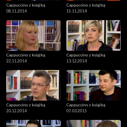
Cappuccino z książką
Cappuccino z książką
08.11.2014
15.11.2014
Cappuccino z książką
Cappuccino z książką
22.11.2014
13.12.2014
Cappuccino z książką
Cappuccino z książką
20.12.2014
07.03.2015