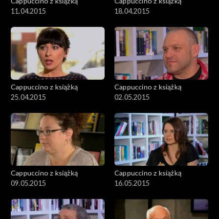
Cappuccino z książką
Cappuccino z książką
11.04.2015
18.04.2015
Cappuccino z książką
Cappuccino z książką
25.04.2015
02.05.2015
Cappuccino z książką
Cappuccino z książką
09.05.2015
16.05.2015