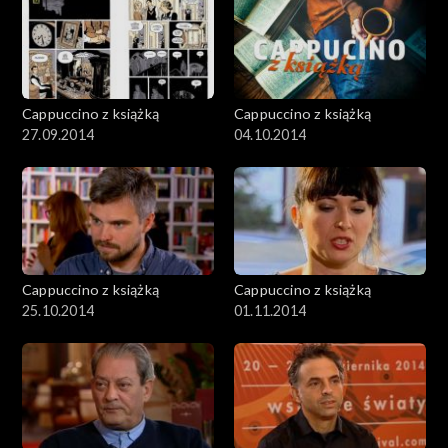
Cappuccino z książką
Cappuccino z książką
27.09.2014
04.10.2014
Cappuccino z książką
Cappuccino z książką
25.10.2014
01.11.2014