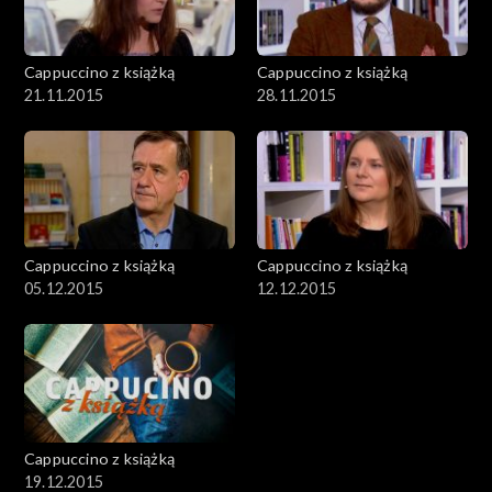
Cappuccino z książką
Cappuccino z książką
21.11.2015
28.11.2015
Cappuccino z książką
Cappuccino z książką
05.12.2015
12.12.2015
Cappuccino z książką
19.12.2015