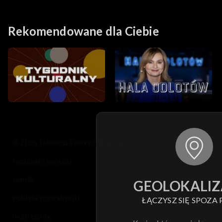
Rekomendowane dla Ciebie
© 2026 Telewizja Polska S.A. w likwidacji
regulamin serwisu
cennik
GEOLOKALIZ
polityka prywatności
ŁĄCZYSZ SIĘ SPOZA 
moje zgody