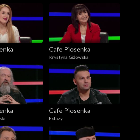
senka
Cafe Piosenka
Krystyna Giżowska
senka
Cafe Piosenka
ski
Extazy