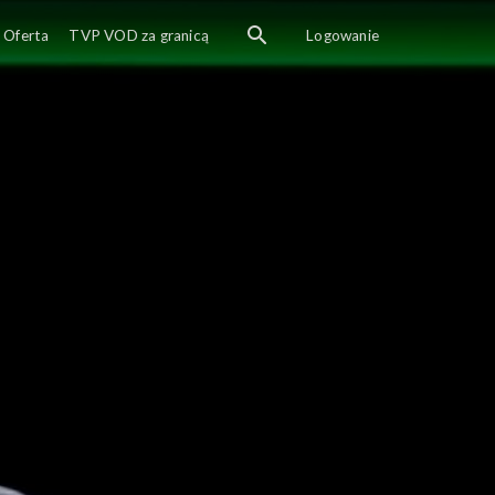
Oferta
TVP VOD za granicą
Logowanie