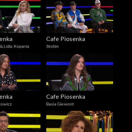
senka
Cafe Piosenka
& Lidia Kopania
Skolim
senka
Cafe Piosenka
kowicz
Basia Giewont