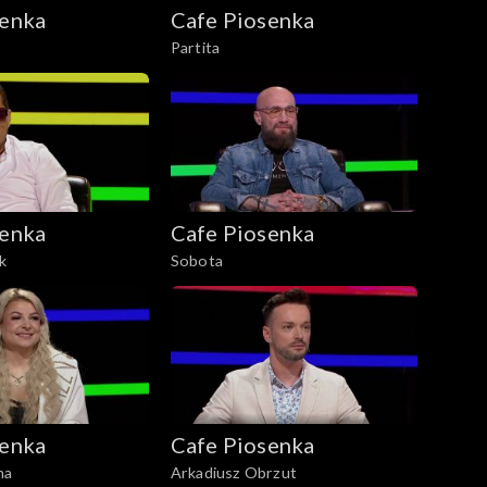
senka
Cafe Piosenka
Partita
senka
Cafe Piosenka
ik
Sobota
senka
Cafe Piosenka
na
Arkadiusz Obrzut