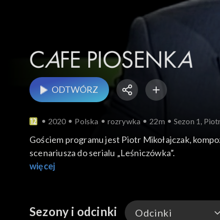
ODTWÓRZ
2020
Polska
rozrywka
22m
Sezon 1, Pio
Gościem programu jest Piotr Mikołajczak, kompozytor, twórca muzyki do 
scenariusza do serialu „Leśniczówka”.
więcej
Sezony i odcinki
Odcinki