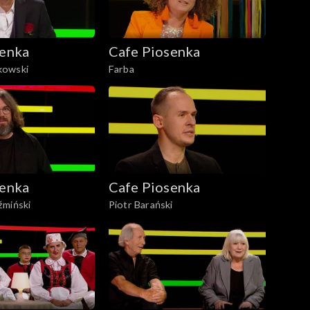
senka
Cafe Piosenka
kowski
Farba
senka
Cafe Piosenka
źmiński
Piotr Barański