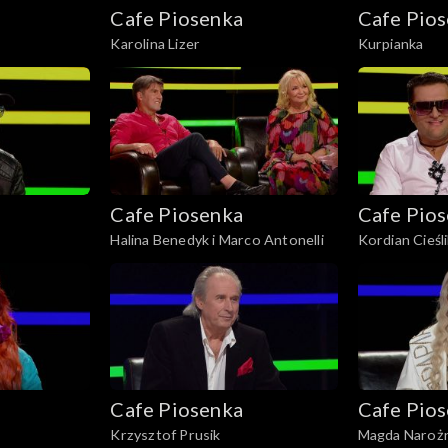
Cafe Piosenka
Cafe Pio
Karolina Lizer
Kurpianka
Cafe Piosenka
Cafe Pio
Halina Benedyk i Marco Antonelli
Kordian Cieśl
Cafe Piosenka
Cafe Pio
Krzysztof Prusik
Magda Naroż