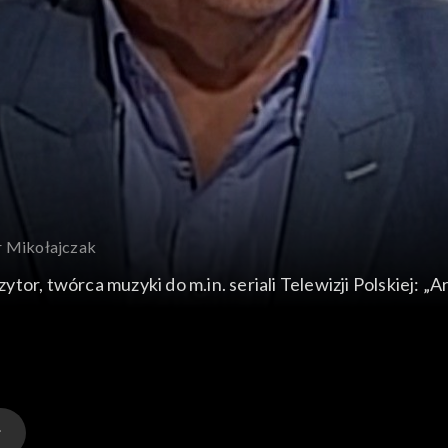
tr Mikołajczak
m.in. seriali Telewizji Polskiej: „Archiwista”, „Drogi wolności”. Także twórca