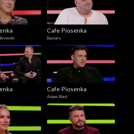
senka
Cafe Piosenka
ikowski
Baciary
senka
Cafe Piosenka
Adam Bień