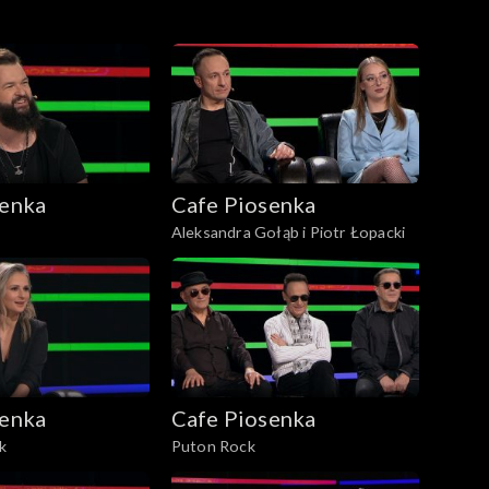
senka
Cafe Piosenka
Aleksandra Gołąb i Piotr Łopacki
senka
Cafe Piosenka
k
Puton Rock