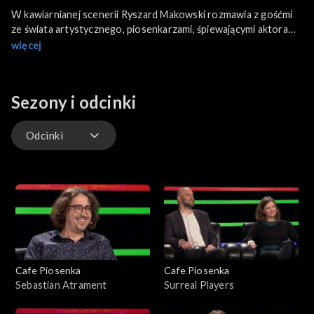
W kawiarnianej scenerii Ryszard Makowski rozmawia z gośćmi
ze świata artystycznego, piosenkarzami, śpiewającymi aktorami i
muzykami, a także prezentuje ich utwory.
więcej
Sezony i odcinki
Odcinki
Odcinki
Cafe Piosenka
Cafe Piosenka
Sebastian Atrament
Surreal Players