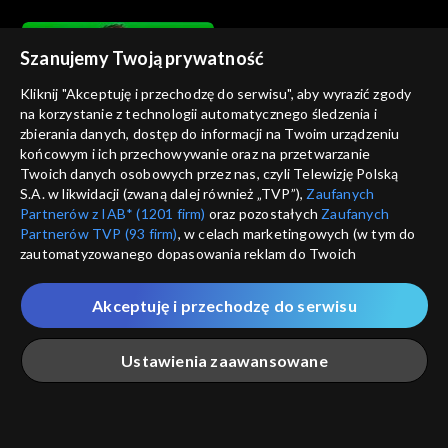
Szanujemy Twoją prywatność
Kliknij "Akceptuję i przechodzę do serwisu", aby wyrazić zgody
na korzystanie z technologii automatycznego śledzenia i
zbierania danych, dostęp do informacji na Twoim urządzeniu
Cafe Piosenka
Cafe Piosenka
końcowym i ich przechowywanie oraz na przetwarzanie
Piotr Mikołajczak
Joanna Rawik
Twoich danych osobowych przez nas, czyli Telewizję Polską
S.A. w likwidacji (zwaną dalej również „TVP”),
Zaufanych
Partnerów z IAB* (1201 firm)
oraz pozostałych
Zaufanych
Partnerów TVP (93 firm)
, w celach marketingowych (w tym do
zautomatyzowanego dopasowania reklam do Twoich
zainteresowań i mierzenia ich skuteczności) i pozostałych,
które wskazujemy poniżej, a także zgody na udostępnianie
Akceptuję i przechodzę do serwisu
przez nas identyfikatora PPID do Google.
Cafe Piosenka
Cafe Piosenka
Edward Hulewicz
Szymon Wydra
Twoje dane osobowe zbierane podczas odwiedzania przez
Ustawienia zaawansowane
Ciebie naszych
poszczególnych serwisów
zwanych dalej
„Portalem”, w tym informacje zapisywane za pomocą
technologii takich jak: pliki cookie, sygnalizatory WWW lub
innych podobnych technologii umożliwiających świadczenie
Główna
Szukaj
Moja lista
Na żywo
Więcej
dopasowanych i bezpiecznych usług, personalizację treści