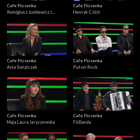
Cafe Piosenka
Cafe Piosenka
Remigiusz Juśkiewicz i
Henryk Czich
Robert Madziarz
Cafe Piosenka
Cafe Piosenka
Ania Świątczak
Puton Rock
Cafe Piosenka
Cafe Piosenka
Maja Laura Jaryczewska
FiśBanda