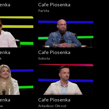
senka
Cafe Piosenka
Partita
senka
Cafe Piosenka
ik
Sobota
senka
Cafe Piosenka
na
Arkadiusz Obrzut