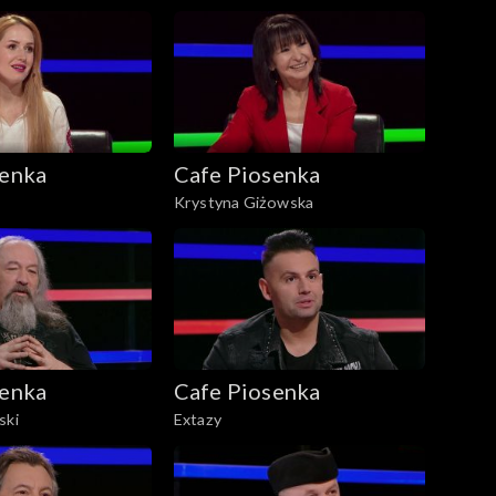
senka
Cafe Piosenka
Krystyna Giżowska
senka
Cafe Piosenka
ski
Extazy