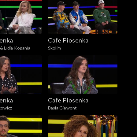
senka
Cafe Piosenka
& Lidia Kopania
Skolim
senka
Cafe Piosenka
kowicz
Basia Giewont