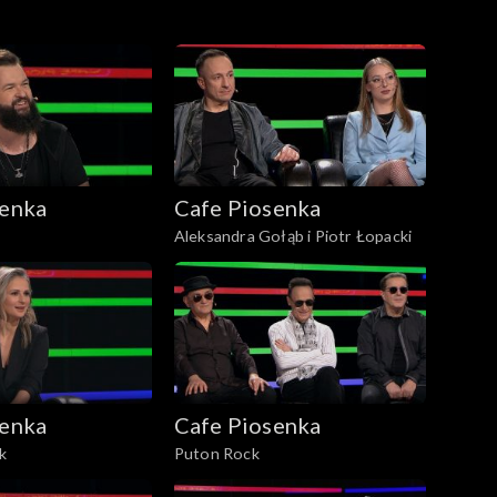
senka
Cafe Piosenka
Aleksandra Gołąb i Piotr Łopacki
senka
Cafe Piosenka
k
Puton Rock