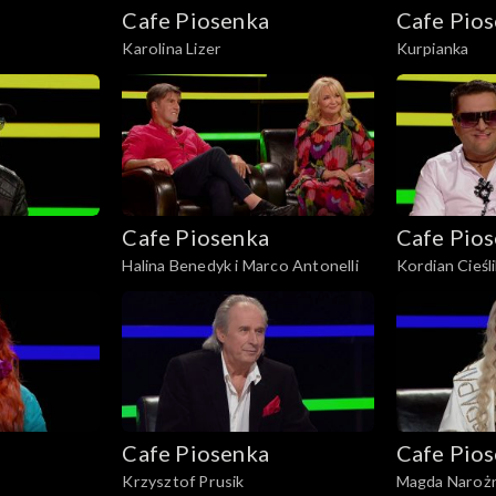
Cafe Piosenka
Cafe Pio
Karolina Lizer
Kurpianka
Cafe Piosenka
Cafe Pio
Halina Benedyk i Marco Antonelli
Kordian Cieśl
Cafe Piosenka
Cafe Pio
Krzysztof Prusik
Magda Naroż