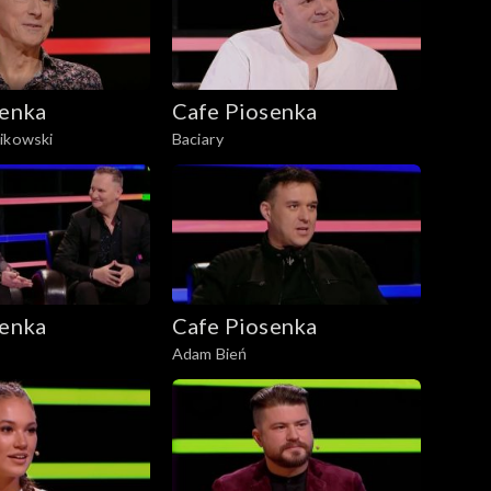
senka
Cafe Piosenka
ikowski
Baciary
senka
Cafe Piosenka
Adam Bień