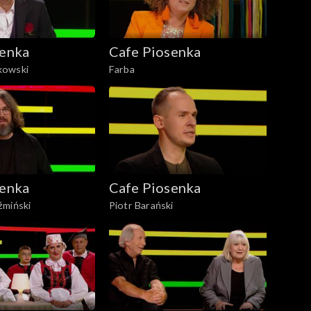
senka
Cafe Piosenka
kowski
Farba
senka
Cafe Piosenka
źmiński
Piotr Barański