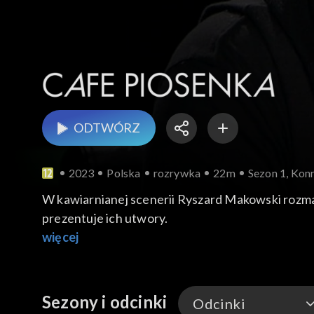
ODTWÓRZ
2023
Polska
rozrywka
22m
Sezon 1, Ko
W kawiarnianej scenerii Ryszard Makowski rozmaw
prezentuje ich utwory.
więcej
Sezony i odcinki
Odcinki