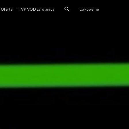
gramu jest Kasia „Kate” Dąbrowska, znana m.in. z hitu „Teraz si
Oferta
TVP VOD za granicą
Logowanie