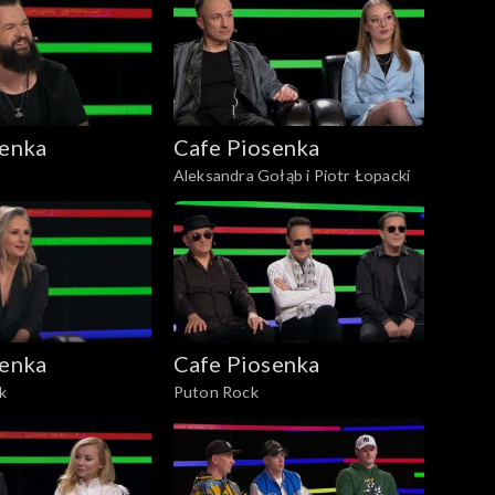
senka
Cafe Piosenka
Aleksandra Gołąb i Piotr Łopacki
senka
Cafe Piosenka
k
Puton Rock