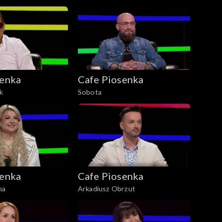
senka
Cafe Piosenka
ik
Sobota
senka
Cafe Piosenka
na
Arkadiusz Obrzut