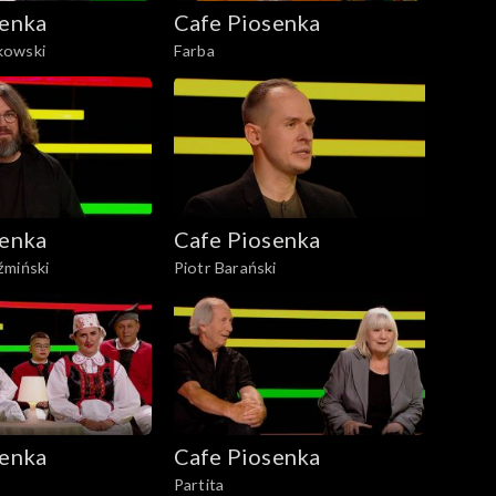
senka
Cafe Piosenka
kowski
Farba
senka
Cafe Piosenka
źmiński
Piotr Barański
senka
Cafe Piosenka
Partita