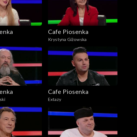
senka
Cafe Piosenka
Krystyna Giżowska
senka
Cafe Piosenka
ski
Extazy