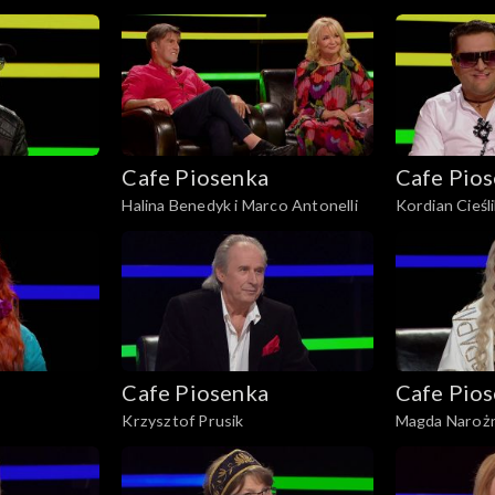
Cafe Piosenka
Cafe Pio
Halina Benedyk i Marco Antonelli
Kordian Cieśl
Cafe Piosenka
Cafe Pio
Krzysztof Prusik
Magda Naroż