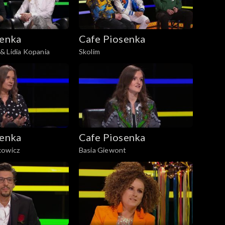
senka
Cafe Piosenka
& Lidia Kopania
Skolim
senka
Cafe Piosenka
kowicz
Basia Giewont