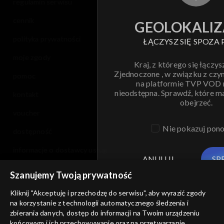
regulamin serwisu
cennik
GEOLOKALIZ
polityka prywatności
ŁĄCZYSZ SIĘ SPOZA 
moje zgody
Kraj, z którego się łączys
Zjednoczone , w związku z czy
pomoc
na platformie TVP VOD
nieodstępna. Sprawdź, które m
kontakt
obejrzeć.
voucher
Nie pokazuj pon
dostępność
informacje o dostawcy usług
ANULUJ
SP
Szanujemy Twoją prywatność
Kliknij "Akceptuję i przechodzę do serwisu", aby wyrazić zgody
na korzystanie z technologii automatycznego śledzenia i
zbierania danych, dostęp do informacji na Twoim urządzeniu
końcowym i ich przechowywanie oraz na przetwarzanie