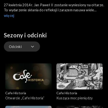
27 kwietnia 2014 r. Jan Paweł II zostanie wyniesiony na ołtarze.
To wydarzenie skłania do refleksji i zarazem nasuwa wiele
pytań. Czym jest świętość? Czy świętość da się wyczerpująco i
więcej
adekwatnie ująć w pojęciach religijnych i etycznych? Czy każdy
może zostać świętym?
Sezony i odcinki
Odcinki
Odcinki
Cafe Historia
Cafe Historia
Otwarcie „Cafe Historia”
Kusząca moc pieniędzy