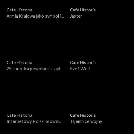
Cafe Historia
Cafe Historia
Armia Krajowa jako symbol i
Jaster
legenda
Cafe Historia
Cafe Historia
25 rocznica powołania rządu
Rzeź Woli
Tadeusza Mazowieckiego
Cafe Historia
Cafe Historia
Internetowy Polski Słownik
Tajemnice wojny
Biograficzny