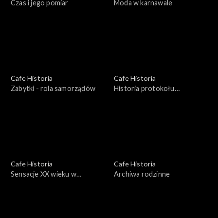
Czas i jego pomiar
Moda w karnawale
Cafe Historia
Cafe Historia
Zabytki - rola samorządów
Historia protokołu
dyplomatycznego
Cafe Historia
Cafe Historia
Sensacje XX wieku w
Archiwa rodzinne
„Newsweeku”