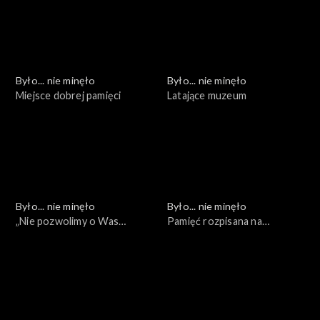
Było... nie minęło
Było... nie minęło
Miejsce dobrej pamięci
Latające muzeum
Było... nie minęło
Było... nie minęło
„Nie pozwolimy o Was
Pamięć rozpisana na
zapomnieć”
pokolenia