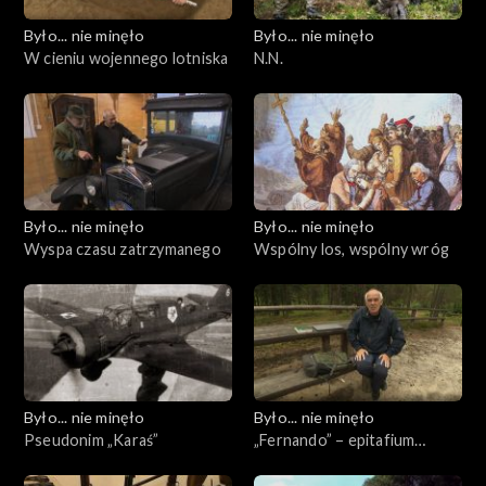
Było... nie minęło
Było... nie minęło
W cieniu wojennego lotniska
N.N.
Było... nie minęło
Było... nie minęło
Wyspa czasu zatrzymanego
Wspólny los, wspólny wróg
Było... nie minęło
Było... nie minęło
Pseudonim „Karaś”
„Fernando” – epitafium
spóźnione