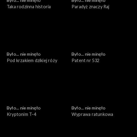
Było... nie minęło
Było... nie minęło
Taka rodzinna historia
Paradyż znaczy Raj
Było... nie minęło
Było... nie minęło
Pod krzakiem dzikiej róży
Patent nr 532
Było... nie minęło
Było... nie minęło
Kryptonim T-4
Wyprawa ratunkowa