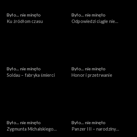
Było... nie minęło
Było... nie minęło
Ku źródłom czasu
Odpowiedzi ciągle nie
znamy...
Było... nie minęło
Było... nie minęło
Soldau – fabryka śmierci
Honor i przetrwanie
Było... nie minęło
Było... nie minęło
Zygmunta Michalskiego
Panzer III – narodziny
życiorys numerami pisany
powtórne