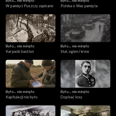
Było... nie minęło
Było... nie minęło
W pamięci Puszczy zapisane
Polska o Was pamięta
Było... nie minęło
Było... nie minęło
Karpacki bastion
Stal, ogień i krew
Było... nie minęło
Było... nie minęło
Kapitulacji nie było
Dopisać losy