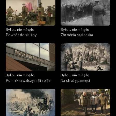
Było... nie minęło
Było... nie minęło
Powrót do służby
Zbrodnia sąsiedzka
Było... nie minęło
Było... nie minęło
Pomnik trwalszy niźli spiże
Na straży pamięci