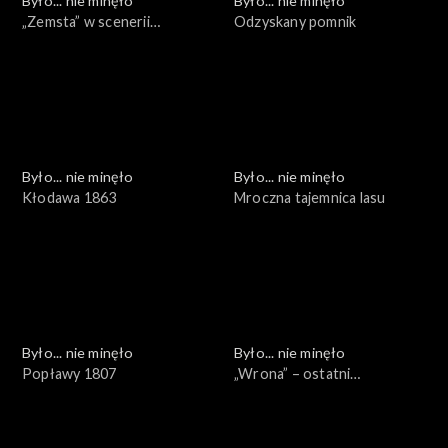
Było... nie minęło
Było... nie minęło
„Zemsta” w scenerii
Odzyskany pomnik
naturalnej
Było... nie minęło
Było... nie minęło
Kłodawa 1863
Mroczna tajemnica lasu
Było... nie minęło
Było... nie minęło
Popławy 1807
„Wrona” – ostatni
sprawdzian