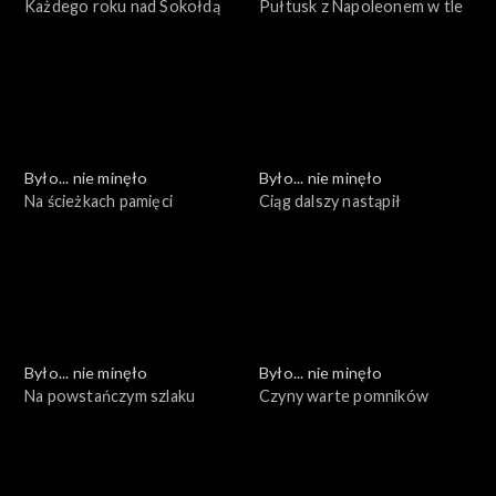
Każdego roku nad Sokołdą
Pułtusk z Napoleonem w tle
Było... nie minęło
Było... nie minęło
Na ścieżkach pamięci
Ciąg dalszy nastąpił
Było... nie minęło
Było... nie minęło
Na powstańczym szlaku
Czyny warte pomników