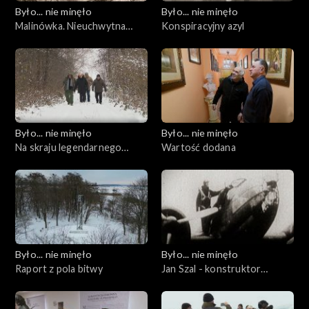
Było... nie minęło
Było... nie minęło
Malinówka. Nieuchwytna
Konspiracyjny azyl
bitwa
Było... nie minęło
Było... nie minęło
Na skraju legendarnego
Wartość dodana
świata
Było... nie minęło
Było... nie minęło
Raport z pola bitwy
Jan Szal - konstruktor
natchniony