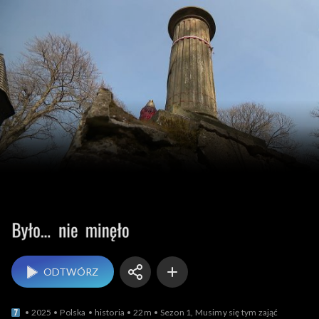
Było... nie minęło
ODTWÓRZ
2025
Polska
historia
22m
Sezon 1, Musimy się tym zająć