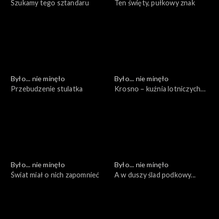
Szukamy tego sztandaru
Ten święty, pułkowy znak
Było... nie minęło
Było... nie minęło
Przebudzenie stulatka
Krosno – kuźnia lotniczych
kadr
Było... nie minęło
Było... nie minęło
Świat miał o nich zapomnieć
A w duszy ślad podkowy...