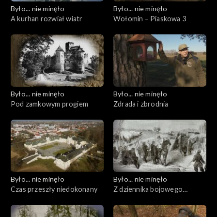
Było... nie minęło
Było... nie minęło
A kurhan rozwiał wiatr
Wołomin – Piaskowa 3
Było... nie minęło
Było... nie minęło
Pod zamkowym progiem
Zdrada i zbrodnia
Było... nie minęło
Było... nie minęło
Czas przeszły niedokonany
Z dziennika bojowego
wyprawy Czechowskiego,
rozdział drugi