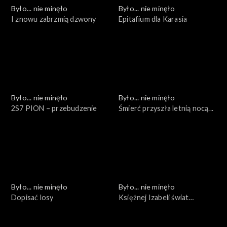
Było... nie minęło
Było... nie minęło
I znowu zabrzmią dzwony
Epitafium dla Karasia
Było... nie minęło
Było... nie minęło
2S7 PION – przebudzenie
Śmierć przyszła letnią nocą...
Było... nie minęło
Było... nie minęło
Dopisać losy
Księżnej Izabeli świat
zaginiony