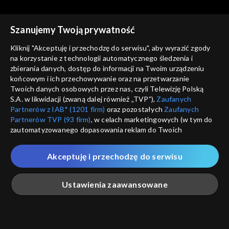
Szanujemy Twoją prywatność
Kliknij "Akceptuję i przechodzę do serwisu", aby wyrazić zgody
na korzystanie z technologii automatycznego śledzenia i
zbierania danych, dostęp do informacji na Twoim urządzeniu
Było... nie minęło
Było... nie minęło
końcowym i ich przechowywanie oraz na przetwarzanie
Pogromcy żelaznych
Projekt Kegresse
Twoich danych osobowych przez nas, czyli Telewizję Polską
smoków
S.A. w likwidacji (zwaną dalej również „TVP”),
Zaufanych
Partnerów z IAB* (1201 firm)
oraz pozostałych
Zaufanych
Partnerów TVP (93 firm)
, w celach marketingowych (w tym do
zautomatyzowanego dopasowania reklam do Twoich
zainteresowań i mierzenia ich skuteczności) i pozostałych,
które wskazujemy poniżej, a także zgody na udostępnianie
Akceptuję i przechodzę do serwisu
przez nas identyfikatora PPID do Google.
Było... nie minęło
Było... nie minęło
Powrót do zacnej
Wszystko dla Ojczyzny, nic
Twoje dane osobowe zbierane podczas odwiedzania przez
Ustawienia zaawansowane
przeszłości
dla mnie
Ciebie naszych
poszczególnych serwisów
zwanych dalej
„Portalem”, w tym informacje zapisywane za pomocą
technologii takich jak: pliki cookie, sygnalizatory WWW lub
innych podobnych technologii umożliwiających świadczenie
Główna
Szukaj
Moja lista
Na żywo
Więcej
dopasowanych i bezpiecznych usług, personalizację treści