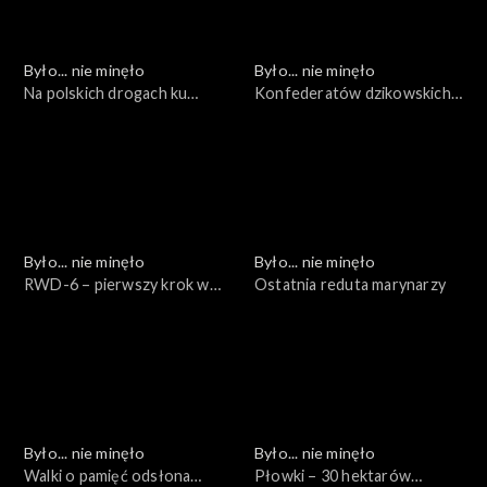
Było... nie minęło
Było... nie minęło
Na polskich drogach ku
Konfederatów dzikowskich
wolności...
wyprawa nad Odrę
Było... nie minęło
Było... nie minęło
RWD-6 – pierwszy krok w
Ostatnia reduta marynarzy
chmury
Było... nie minęło
Było... nie minęło
Walki o pamięć odsłona
Płowki – 30 hektarów