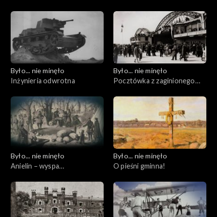
Było... nie minęło
Było... nie minęło
Inżynieria odwrotna
Pocztówka z zaginionego
świata
Było... nie minęło
Było... nie minęło
Anielin – wyspa
O pieśni gminna!
zatrzymanego czasu