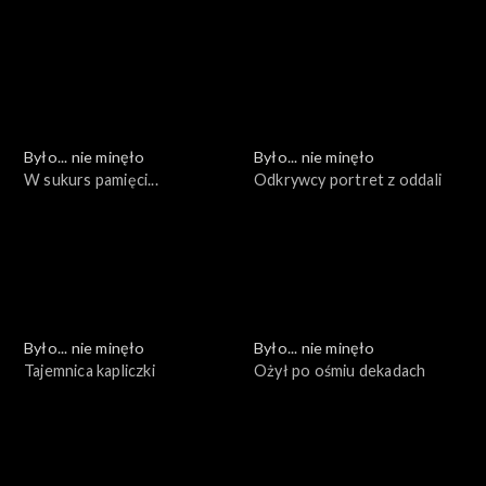
kolejna
wyzwania
Było... nie minęło
Było... nie minęło
W sukurs pamięci...
Odkrywcy portret z oddali
Było... nie minęło
Było... nie minęło
Tajemnica kapliczki
Ożył po ośmiu dekadach