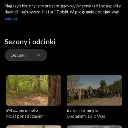
Magazyn historyczny prezentujący wydarzenia i różne aspekty
dawnej i najnowszej historii Polski. W programie podejmowane
są zatarte, zagubione, zakłamane wątki polskiej historii. Autor
więcej
poszukuje odpowiedzi na pytania o naszą wspólną przeszłość.
Okazuje się, że wiele odpowiedzi leży w rodzinnych archiwach,
zdjęciach, dokumentach i wspomnieniach ludzi. Program
Sezony i odcinki
mobilizuje do poszukiwań lokalne środowiska miłośników
historii, których nie brakuje w żadnym zakątku kraju.
Odcinki
Odcinki
Było... nie minęło
Było... nie minęło
Most ponad czasem
Upomnimy się o Was