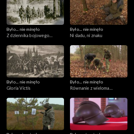
Było... nie minęło
Było... nie minęło
Z dziennika bojowego
Ni śladu, ni znaku
wyprawy Czechowskiego
Było... nie minęło
Było... nie minęło
Gloria Victis
Równanie z wieloma
niewiadomymi