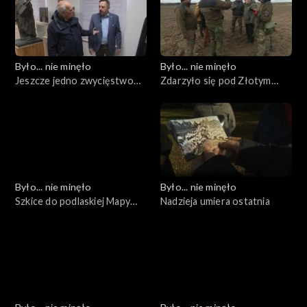
Było... nie minęło
Było... nie minęło
Jeszcze jedno zwycięstwo
Zdarzyło się pod Złotym
nad czasem...
Potokiem
Było... nie minęło
Było... nie minęło
Szkice do podlaskiej Mapy
Nadzieja umiera ostatnia
Pamięci