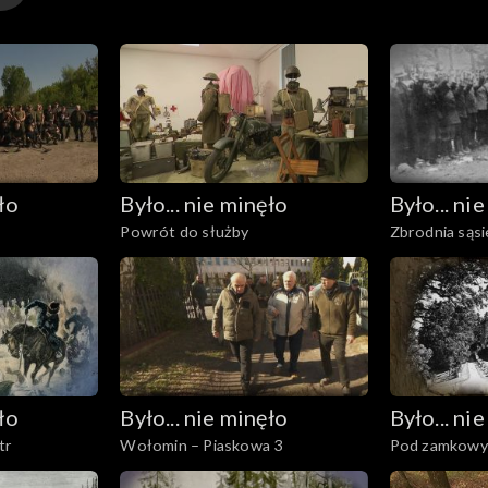
m stanie wielki gmach Muzeum Bitwy Warszawskiej 1920 r
łdów dla narodu węgierskiego jest znacznie więcej i nie
ło
Było... nie minęło
Było... ni
Powrót do służby
Zbrodnia sąs
ło
Było... nie minęło
Było... ni
tr
Wołomin – Piaskowa 3
Pod zamkowy