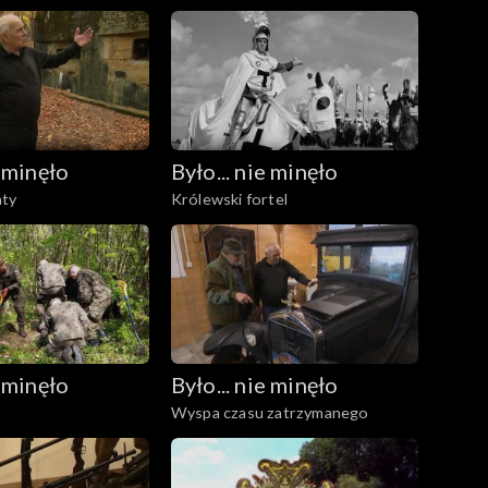
e minęło
Było... nie minęło
aty
Królewski fortel
e minęło
Było... nie minęło
Wyspa czasu zatrzymanego