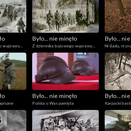
ło
Było... nie minęło
Było... ni
go wyprawy
Z dziennika bojowego wyprawy
Ni śladu, ni z
ział drugi
Czechowskiego
ło
Było... nie minęło
Było... ni
apisane
Polska o Was pamięta
Karpacki bast