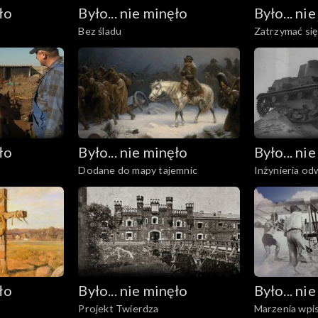
ło
Było... nie minęło
Było... ni
Bez śladu
Zatrzymać się
ło
Było... nie minęło
Było... ni
Dodane do mapy tajemnic
Inżynieria o
ło
Było... nie minęło
Było... ni
Projekt Twierdza
Marzenia wpis