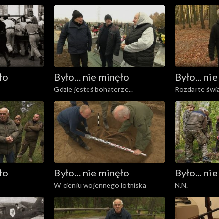
ło
Było... nie minęło
Było... ni
Gdzie jesteś bohaterze...
Rozdarte świ
ło
Było... nie minęło
Było... ni
W cieniu wojennego lotniska
N.N.