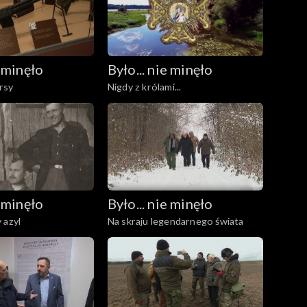
e minęło
Było... nie minęło
rsy
Nigdy z królami...
e minęło
Było... nie minęło
 azyl
Na skraju legendarnego świata