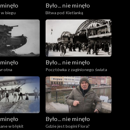
e minęło
Było... nie minęło
 w biegu
Bitwa pod Kietlanką
e minęło
Było... nie minęło
dwrotna
Pocztówka z zaginionego świata
e minęło
Było... nie minęło
ane w błękit
Gdzie jest bogini Flora?