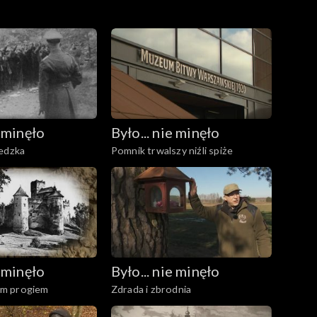
oku. A nas intryguje znajdująca się tu ściana
 dotyczą one wyłącznie roku 1920.
e minęło
Było... nie minęło
iedzka
Pomnik trwalszy niźli spiże
e minęło
Było... nie minęło
m progiem
Zdrada i zbrodnia