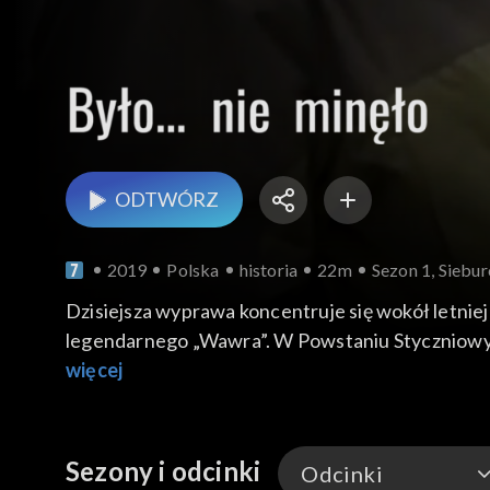
ODTWÓRZ
2019
Polska
historia
22m
Sezon 1, Siebur
Dzisiejsza wyprawa koncentruje się wokół letn
legendarnego „Wawra”. W Powstaniu Styczniowym 
postanowili go osaczyć i zniszczyć, rozpoczął od
więcej
przygotowań do forsowania rzeki. My kontynuuje
miejsce bitwy. Teraz czeka nas już tylko sprawd
Sezony i odcinki
Odcinki