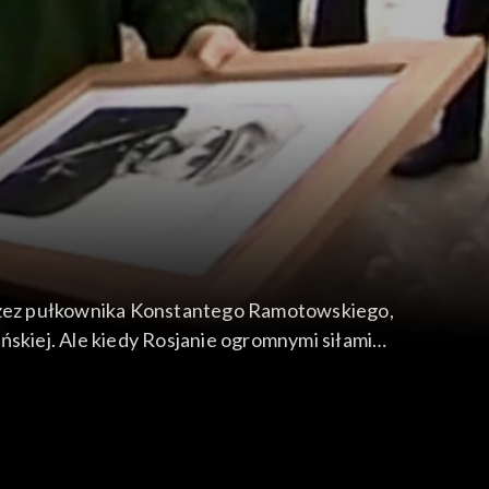
rzez pułkownika Konstantego Ramotowskiego,
kiej. Ale kiedy Rosjanie ogromnymi siłami
urczynem Rosjanie dopadli go, w trakcie
Najpierw próbowaliśmy dokładnie określić
zukiwania na tym terenie.