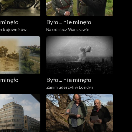
e minęło
Było... nie minęło
n bojowników
Na odsiecz Warszawie
e minęło
Było... nie minęło
Zanim uderzyli w Londyn