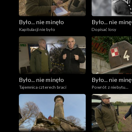
Było... nie minęło
Było... nie minę
Kapitulacji nie było
Dopisać losy
Było... nie minęło
Było... nie minę
Tajemnica czterech braci
Powrót z niebytu…