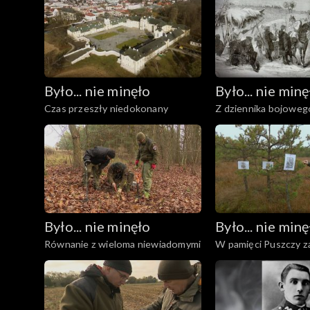
Było... nie minęło
Było... nie minę
Czas przeszły niedokonany
Z dziennika bojowe
Czechowskiego, rozd
Było... nie minęło
Było... nie minę
Równanie z wieloma niewiadomymi
W pamięci Puszczy z