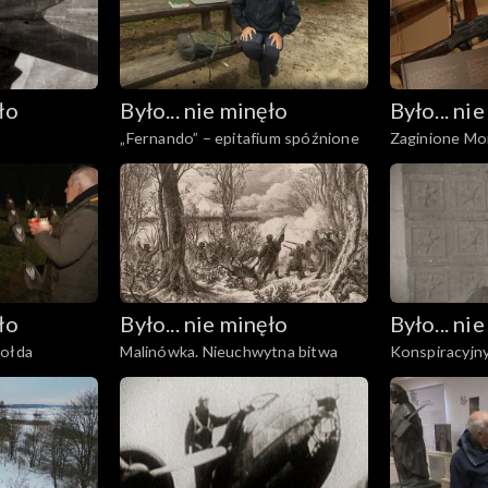
ło
Było... nie minęło
Było... ni
„Fernando” – epitafium spóźnione
Zaginione Mo
ło
Było... nie minęło
Było... ni
kołda
Malinówka. Nieuchwytna bitwa
Konspiracyjny