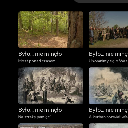
Następnie odwiedzimy miejsce, gdzie już niebawe
Odcinki
pamięci, dedykowana Francuzom i Amerykanom z Eskadry Kościuszkowskiej oraz Węgrom. W 1920 roku Węgrzy udzielili Polakom pomocy, przekazując
wagony amunicji. Jak się okazuje, powodów do ho
Było... nie minęło
Było... nie minę
Most ponad czasem
Upomnimy się o Was
Było... nie minęło
Było... nie minę
Na straży pamięci
A kurhan rozwiał wia