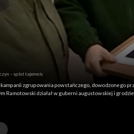
czyn – splot tajemnic
iej kampanii zgrupowania powstańczego, dowodzonego p
Ramotowski działał w guberni augustowskiej i grodzieńs
wrót w swe rodzinne okolice, nad Narew. 7 lipca pod Sieb
my nasze badania, związane z bojem pod Sieburczynem. 
zenie ostatnich, dostępnych dokumentów i konkretne pos