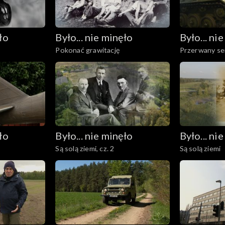
ło
Było... nie minęło
Było... ni
Pokonać grawitację
Przerwany se
ło
Było... nie minęło
Było... ni
Są solą ziemi, cz. 2
Są solą ziemi