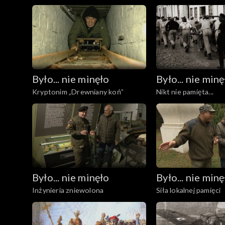
czasu
Było... nie minęło
Było... nie minę
Kryptonim „Drewniany koń”
Nikt nie pamięta...
Było... nie minęło
Było... nie minę
Inżynieria zniewolona
Siła lokalnej pamięci