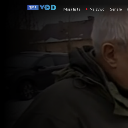
Było... nie minęło
Moja lista
Na żywo
Seriale