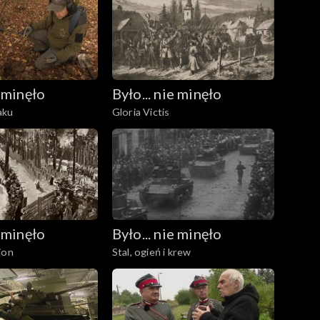
e minęło
Było... nie minęło
naku
Gloria Victis
e minęło
Było... nie minęło
ion
Stal, ogień i krew