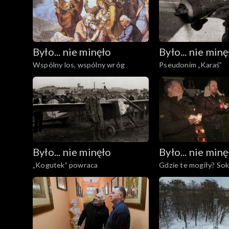
Było... nie minęło
Było... nie minę
Wspólny los, wspólny wróg
Pseudonim „Karaś”
Było... nie minęło
Było... nie minę
„Kogutek” powraca
Gdzie te mogiły? So