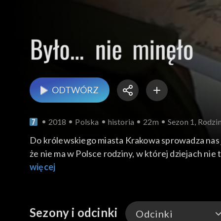
ODTWÓRZ
2018
Polska
historia
22m
Sezon 1, Rodzi
Do królewskiego miasta Krakowa sprowadza nas jedn
że nie ma w Polsce rodziny, w której dziejach nie 
zawsze w miarę możliwości staramy się szukać o
więcej
Krakowie. Odwiedzamy ruiny domu z 1850 r. Spro
depozyt. Mamy podejrzenie, że mogą to być cen
Sezony i odcinki
Odcinki