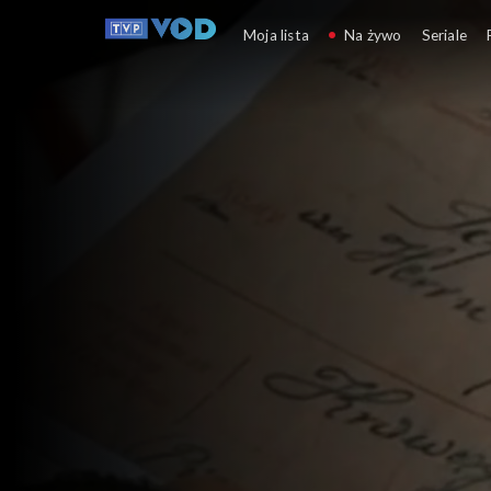
Było... nie minęło
Moja lista
Na żywo
Seriale