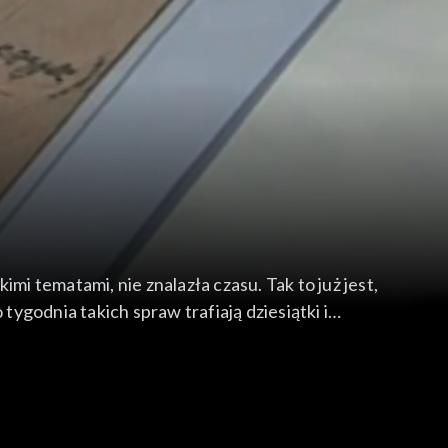
mi tematami, nie znalazła czasu. Tak to już jest,
tygodnia takich spraw trafiają dziesiątki i
anizowanej przez Muzeum Spraw Wojskowych w
obno ukryto tu pod piecem chlebowym pewien