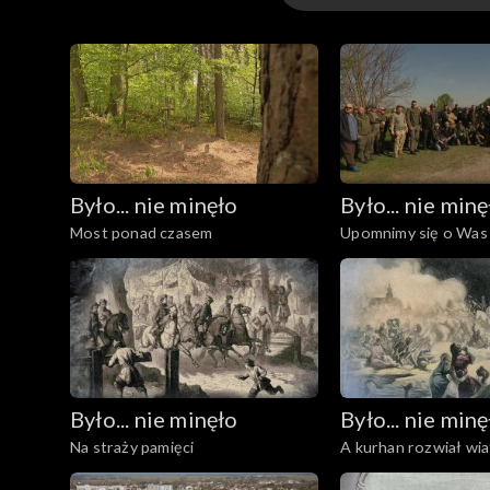
Odcinki
Następnie przeniesiemy się w czasie w epokę po
Małkinią. Tu tor biegnie przez Puszczę Białą. O
Pierwsza próba zakończyła się niepowodzeniem. U
Było... nie minęło
Było... nie minę
Most ponad czasem
Upomnimy się o Was
Było... nie minęło
Było... nie minę
Na straży pamięci
A kurhan rozwiał wia