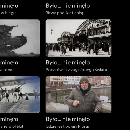
e minęło
Było... nie minęło
 w biegu
Bitwa pod Kietlanką
e minęło
Było... nie minęło
dwrotna
Pocztówka z zaginionego świata
e minęło
Było... nie minęło
ane w błękit
Gdzie jest bogini Flora?