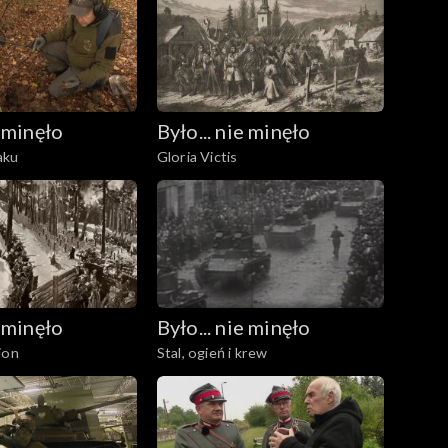
e minęło
Było... nie minęło
naku
Gloria Victis
e minęło
Było... nie minęło
ion
Stal, ogień i krew