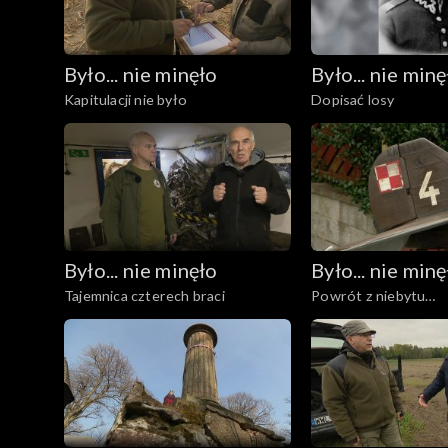
Było... nie minęło
Było... nie minę
Kapitulacji nie było
Dopisać losy
Było... nie minęło
Było... nie minę
Tajemnica czterech braci
Powrót z niebytu…