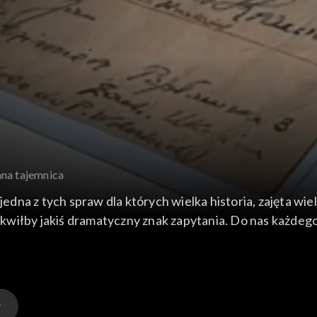
nna tajemnica
a z tych spraw dla których wielka historia, zajęta wielki
tkwiłby jakiś dramatyczny znak zapytania. Do nas każdego 
dpowiedzi. Dziś zaproszono nas do udziału w akcji org
wadziła nas tu pewna rodzinna historia. W 1946 r. pod
ne dokumenty.