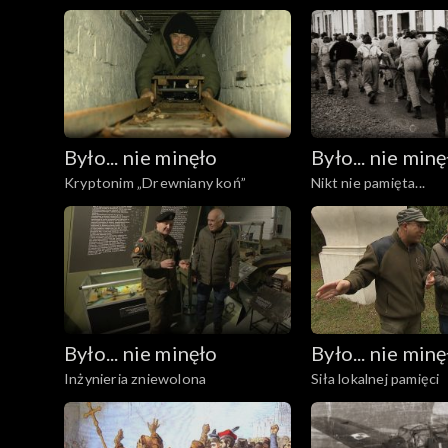
czasu
Było... nie minęło
Było... nie minę
Kryptonim „Drewniany koń”
Nikt nie pamięta...
Było... nie minęło
Było... nie minę
Inżynieria zniewolona
Siła lokalnej pamięci