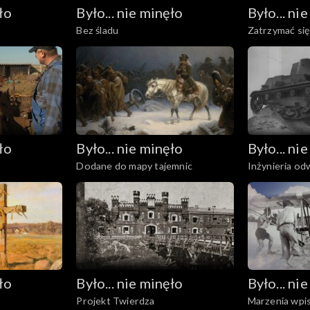
ło
Było... nie minęło
Było... ni
Bez śladu
Zatrzymać się
ło
Było... nie minęło
Było... ni
Dodane do mapy tajemnic
Inżynieria o
ło
Było... nie minęło
Było... ni
Projekt Twierdza
Marzenia wpis