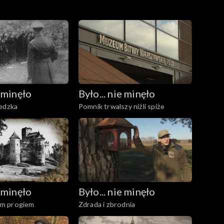
wą Warszawa - Petersburg pomiędzy Czeżewem a
 od rządu narodowego rozkaz zatrzymania ruchu.
a dróżnikowi, członkowi konspiracji narodowej,
lizowaniu miejsca tej akcji.
e minęło
Było... nie minęło
iedzka
Pomnik trwalszy niźli spiże
e minęło
Było... nie minęło
m progiem
Zdrada i zbrodnia