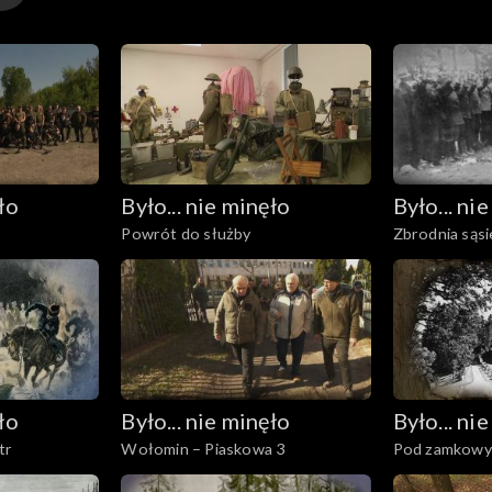
wstania styczniowego, a w przestrzeni, na linię kolejo
ddziały powstańcze, działające na tym terenie, otrzymały
dało się to 1 czerwca 1863 r. , gdy nieznanemu z nazwisk
udało się przeprowadzić skuteczną akcję dywersyjną na rosyjskim pociągu. Zależy nam na zloka
ło
Było... nie minęło
Było... ni
Powrót do służby
Zbrodnia sąs
ło
Było... nie minęło
Było... ni
tr
Wołomin – Piaskowa 3
Pod zamkowy