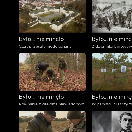
Było... nie minęło
Było... nie minę
Czas przeszły niedokonany
Z dziennika bojowe
Czechowskiego, rozd
Było... nie minęło
Było... nie minę
Równanie z wieloma niewiadomymi
W pamięci Puszczy z