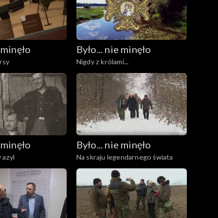
e minęło
Było... nie minęło
rsy
Nigdy z królami...
e minęło
Było... nie minęło
 azyl
Na skraju legendarnego świata