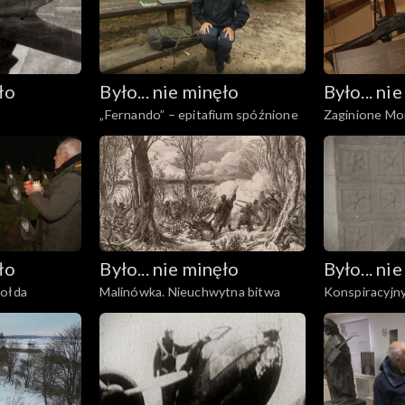
ło
Było... nie minęło
Było... ni
„Fernando” – epitafium spóźnione
Zaginione Mo
ło
Było... nie minęło
Było... ni
kołda
Malinówka. Nieuchwytna bitwa
Konspiracyjny