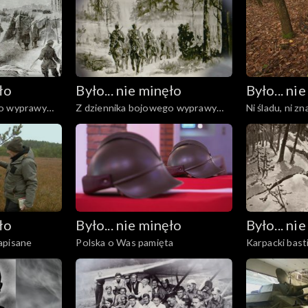
ło
Było... nie minęło
Było... ni
go wyprawy
Z dziennika bojowego wyprawy
Ni śladu, ni z
ział drugi
Czechowskiego
ło
Było... nie minęło
Było... ni
apisane
Polska o Was pamięta
Karpacki bast