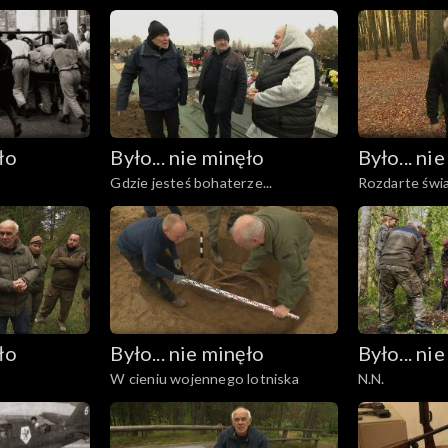
ło
Było... nie minęło
Było... ni
Gdzie jesteś bohaterze...
Rozdarte świ
ło
Było... nie minęło
Było... ni
W cieniu wojennego lotniska
N.N.