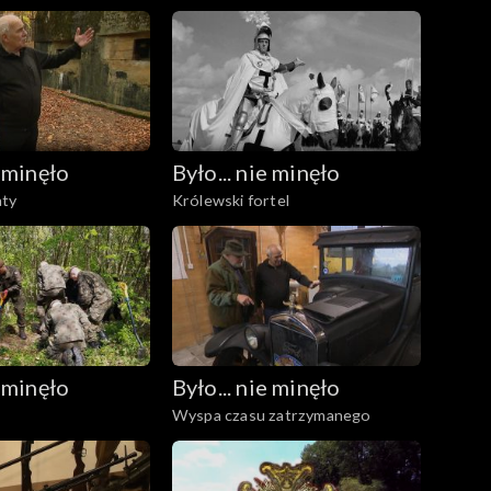
e minęło
Było... nie minęło
aty
Królewski fortel
e minęło
Było... nie minęło
Wyspa czasu zatrzymanego