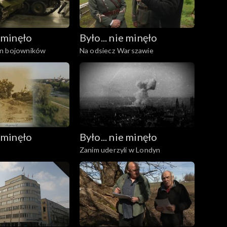
e minęło
Było... nie minęło
n bojowników
Na odsiecz Warszawie
e minęło
Było... nie minęło
Zanim uderzyli w Londyn