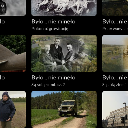
ło
Było... nie minęło
Było... ni
Pokonać grawitację
Przerwany se
ło
Było... nie minęło
Było... ni
Są solą ziemi, cz. 2
Są solą ziemi