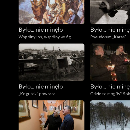
Było... nie minęło
Było... nie minę
Wspólny los, wspólny wróg
Pseudonim „Karaś”
Było... nie minęło
Było... nie minę
„Kogutek” powraca
Gdzie te mogiły? So