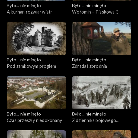
Było... nie minęło
Było... nie minęło
A kurhan rozwiał wiatr
Wołomin – Piaskowa 3
Było... nie minęło
Było... nie minęło
Pod zamkowym progiem
Zdrada i zbrodnia
Było... nie minęło
Było... nie minęło
Czas przeszły niedokonany
Z dziennika bojowego
wyprawy Czechowskiego,
rozdział drugi