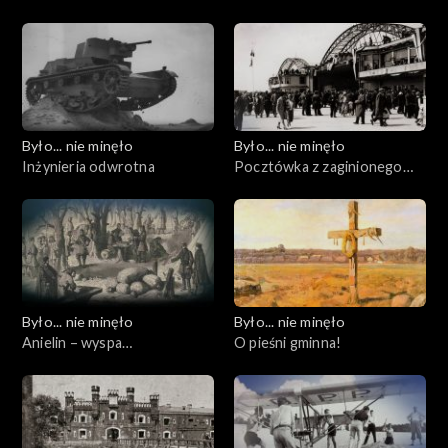
Było... nie minęło
Było... nie minęło
Inżynieria odwrotna
Pocztówka z zaginionego
świata
Było... nie minęło
Było... nie minęło
Anielin – wyspa
O pieśni gminna!
zatrzymanego czasu