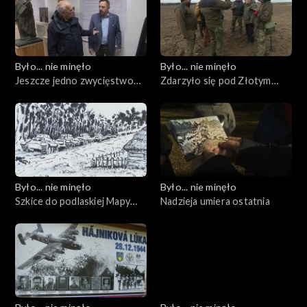
Było... nie minęło
Było... nie minęło
Jeszcze jedno zwycięstwo
Zdarzyło się pod Złotym
nad czasem...
Potokiem
Było... nie minęło
Było... nie minęło
Szkice do podlaskiej Mapy
Nadzieja umiera ostatnia
Pamięci