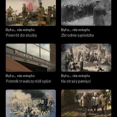
Było... nie minęło
Było... nie minęło
Powrót do służby
Zbrodnia sąsiedzka
Było... nie minęło
Było... nie minęło
Pomnik trwalszy niźli spiże
Na straży pamięci