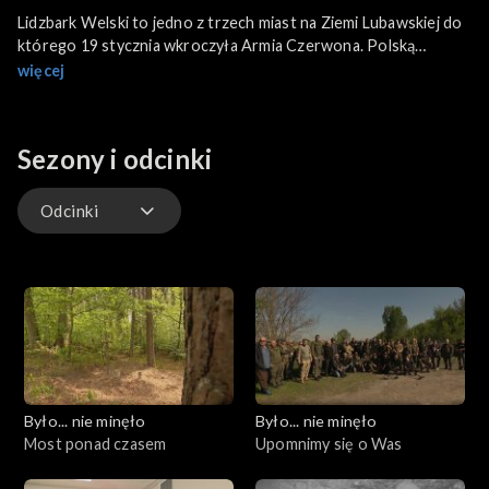
Lidzbark Welski to jedno z trzech miast na Ziemi Lubawskiej do
którego 19 stycznia wkroczyła Armia Czerwona. Polską
odpowiedzią było zawiązanie się struktur ruchu oporu Armii
więcej
Krajowej. Największym oddziałem partyzanckim na tym terenie
był oddział Stanisława Balli ps. Sowa. O depozycie Sowy –
starannie ukrytym partyzanckim składzie broni – do dziś krążą
Sezony i odcinki
lokalne legendy.
Odcinki
Odcinki
Było... nie minęło
Było... nie minęło
Most ponad czasem
Upomnimy się o Was