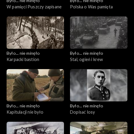
Było... nie minęło
Było... nie minęło
W pamięci Puszczy zapisane
Polska o Was pamięta
Było... nie minęło
Było... nie minęło
Karpacki bastion
Stal, ogień i krew
Było... nie minęło
Było... nie minęło
Kapitulacji nie było
Dopisać losy