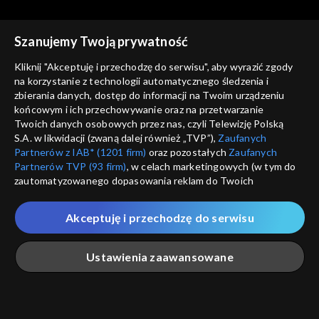
Szanujemy Twoją prywatność
Kliknij "Akceptuję i przechodzę do serwisu", aby wyrazić zgody
na korzystanie z technologii automatycznego śledzenia i
zbierania danych, dostęp do informacji na Twoim urządzeniu
Było... nie minęło
Było... nie minęło
końcowym i ich przechowywanie oraz na przetwarzanie
Pogromcy żelaznych
Projekt Kegresse
Twoich danych osobowych przez nas, czyli Telewizję Polską
smoków
S.A. w likwidacji (zwaną dalej również „TVP”),
Zaufanych
Partnerów z IAB* (1201 firm)
oraz pozostałych
Zaufanych
Partnerów TVP (93 firm)
, w celach marketingowych (w tym do
zautomatyzowanego dopasowania reklam do Twoich
zainteresowań i mierzenia ich skuteczności) i pozostałych,
które wskazujemy poniżej, a także zgody na udostępnianie
Akceptuję i przechodzę do serwisu
przez nas identyfikatora PPID do Google.
Było... nie minęło
Było... nie minęło
Powrót do zacnej
Wszystko dla Ojczyzny, nic
Twoje dane osobowe zbierane podczas odwiedzania przez
Ustawienia zaawansowane
przeszłości
dla mnie
Ciebie naszych
poszczególnych serwisów
zwanych dalej
„Portalem”, w tym informacje zapisywane za pomocą
technologii takich jak: pliki cookie, sygnalizatory WWW lub
innych podobnych technologii umożliwiających świadczenie
Główna
Szukaj
Moja lista
Na żywo
Więcej
dopasowanych i bezpiecznych usług, personalizację treści