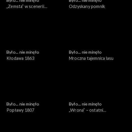
Było... nie minęło
Było... nie minęło
„Zemsta” w scenerii
Odzyskany pomnik
naturalnej
Było... nie minęło
Było... nie minęło
Kłodawa 1863
Mroczna tajemnica lasu
Było... nie minęło
Było... nie minęło
Popławy 1807
„Wrona” – ostatni
sprawdzian