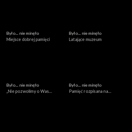
Było... nie minęło
Było... nie minęło
Miejsce dobrej pamięci
Latające muzeum
Było... nie minęło
Było... nie minęło
„Nie pozwolimy o Was
Pamięć rozpisana na
zapomnieć”
pokolenia