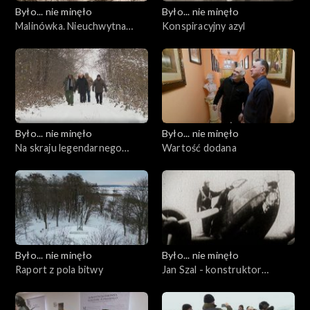
Było... nie minęło
Było... nie minęło
Malinówka. Nieuchwytna
Konspiracyjny azyl
bitwa
Było... nie minęło
Było... nie minęło
Na skraju legendarnego
Wartość dodana
świata
Było... nie minęło
Było... nie minęło
Raport z pola bitwy
Jan Szal - konstruktor
natchniony