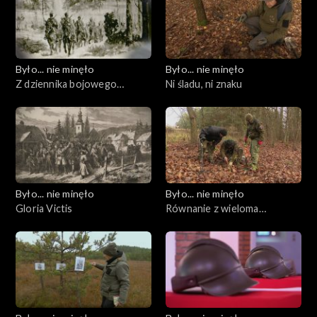
Było... nie minęło
Było... nie minęło
Z dziennika bojowego
Ni śladu, ni znaku
wyprawy Czechowskiego
Było... nie minęło
Było... nie minęło
Gloria Victis
Równanie z wieloma
niewiadomymi