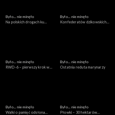
Było... nie minęło
Było... nie minęło
Na polskich drogach ku
Konfederatów dzikowskich
wolności...
wyprawa nad Odrę
Było... nie minęło
Było... nie minęło
RWD-6 – pierwszy krok w
Ostatnia reduta marynarzy
chmury
Było... nie minęło
Było... nie minęło
Walki o pamięć odsłona
Płowki – 30 hektarów