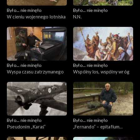
Było... nie minęło
Było... nie minęło
W cieniu wojennego lotniska
N.N.
Było... nie minęło
Było... nie minęło
Wyspa czasu zatrzymanego
Wspólny los, wspólny wróg
Było... nie minęło
Było... nie minęło
Pseudonim „Karaś”
„Fernando” – epitafium
spóźnione