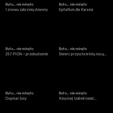
Było... nie minęło
Było... nie minęło
I znowu zabrzmią dzwony
Epitafium dla Karasia
Było... nie minęło
Było... nie minęło
2S7 PION – przebudzenie
Śmierć przyszła letnią nocą...
Było... nie minęło
Było... nie minęło
Dopisać losy
Księżnej Izabeli świat
zaginiony