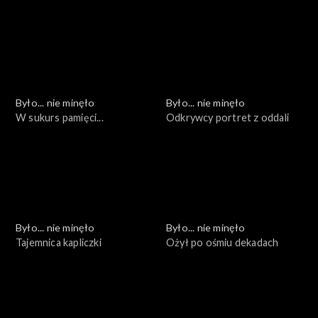
kolejna
wyzwania
Było... nie minęło
Było... nie minęło
W sukurs pamięci...
Odkrywcy portret z oddali
Było... nie minęło
Było... nie minęło
Tajemnica kapliczki
Ożył po ośmiu dekadach