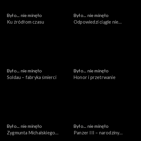
Było... nie minęło
Było... nie minęło
Ku źródłom czasu
Odpowiedzi ciągle nie
znamy...
Było... nie minęło
Było... nie minęło
Soldau – fabryka śmierci
Honor i przetrwanie
Było... nie minęło
Było... nie minęło
Zygmunta Michalskiego
Panzer III – narodziny
życiorys numerami pisany
powtórne