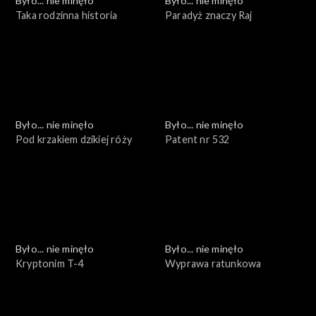
Było... nie minęło
Było... nie minęło
Taka rodzinna historia
Paradyż znaczy Raj
Było... nie minęło
Było... nie minęło
Pod krzakiem dzikiej róży
Patent nr 532
Było... nie minęło
Było... nie minęło
Kryptonim T-4
Wyprawa ratunkowa