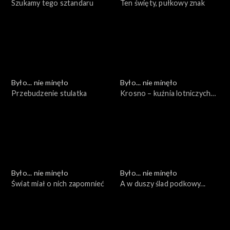
Szukamy tego sztandaru
Ten święty, pułkowy znak
Było... nie minęło
Było... nie minęło
Przebudzenie stulatka
Krosno – kuźnia lotniczych
kadr
Było... nie minęło
Było... nie minęło
Świat miał o nich zapomnieć
A w duszy ślad podkowy...