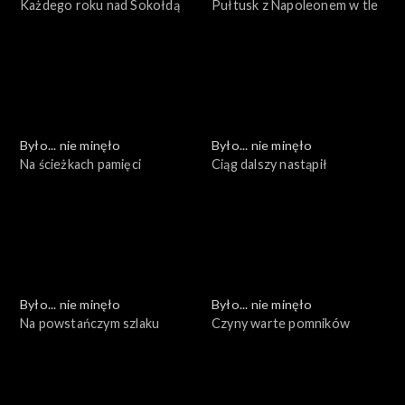
Każdego roku nad Sokołdą
Pułtusk z Napoleonem w tle
Było... nie minęło
Było... nie minęło
Na ścieżkach pamięci
Ciąg dalszy nastąpił
Było... nie minęło
Było... nie minęło
Na powstańczym szlaku
Czyny warte pomników