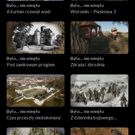
Było... nie minęło
Było... nie minęło
A kurhan rozwiał wiatr
Wołomin – Piaskowa 3
Było... nie minęło
Było... nie minęło
Pod zamkowym progiem
Zdrada i zbrodnia
Było... nie minęło
Było... nie minęło
Czas przeszły niedokonany
Z dziennika bojowego
wyprawy Czechowskiego,
rozdział drugi