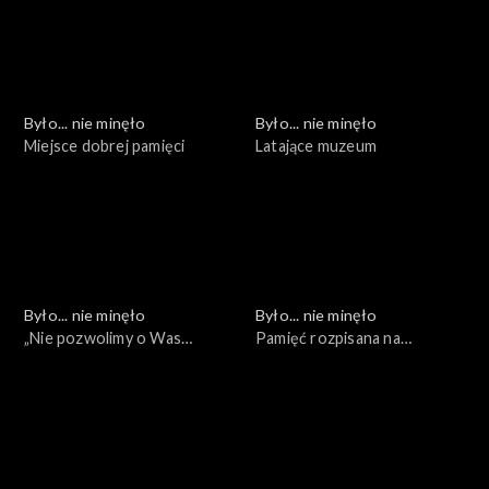
Było... nie minęło
Było... nie minęło
Miejsce dobrej pamięci
Latające muzeum
Było... nie minęło
Było... nie minęło
„Nie pozwolimy o Was
Pamięć rozpisana na
zapomnieć”
pokolenia