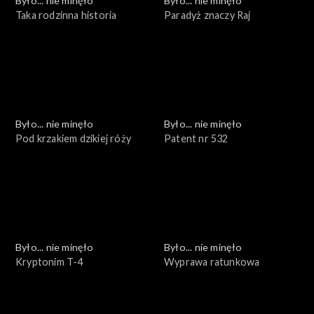
Było... nie minęło
Było... nie minęło
Taka rodzinna historia
Paradyż znaczy Raj
Było... nie minęło
Było... nie minęło
Pod krzakiem dzikiej róży
Patent nr 532
Było... nie minęło
Było... nie minęło
Kryptonim T-4
Wyprawa ratunkowa