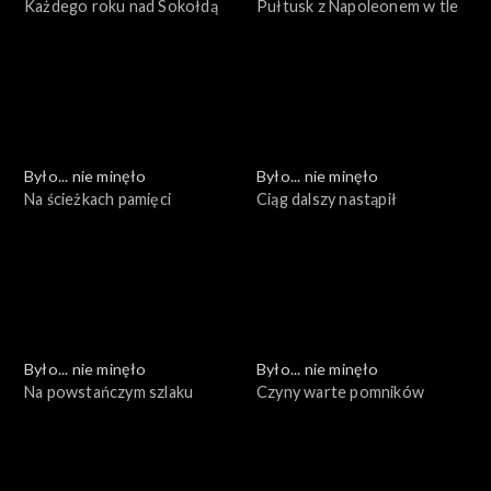
Każdego roku nad Sokołdą
Pułtusk z Napoleonem w tle
Było... nie minęło
Było... nie minęło
Na ścieżkach pamięci
Ciąg dalszy nastąpił
Było... nie minęło
Było... nie minęło
Na powstańczym szlaku
Czyny warte pomników