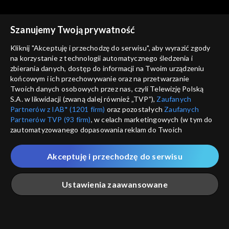
Szanujemy Twoją prywatność
Kliknij "Akceptuję i przechodzę do serwisu", aby wyrazić zgody
na korzystanie z technologii automatycznego śledzenia i
zbierania danych, dostęp do informacji na Twoim urządzeniu
Było... nie minęło
Było... nie minęło
końcowym i ich przechowywanie oraz na przetwarzanie
Pogromcy żelaznych
Projekt Kegresse
Twoich danych osobowych przez nas, czyli Telewizję Polską
smoków
S.A. w likwidacji (zwaną dalej również „TVP”),
Zaufanych
Partnerów z IAB* (1201 firm)
oraz pozostałych
Zaufanych
Partnerów TVP (93 firm)
, w celach marketingowych (w tym do
zautomatyzowanego dopasowania reklam do Twoich
zainteresowań i mierzenia ich skuteczności) i pozostałych,
które wskazujemy poniżej, a także zgody na udostępnianie
Akceptuję i przechodzę do serwisu
przez nas identyfikatora PPID do Google.
Było... nie minęło
Było... nie minęło
Powrót do zacnej
Wszystko dla Ojczyzny, nic
Twoje dane osobowe zbierane podczas odwiedzania przez
Ustawienia zaawansowane
przeszłości
dla mnie
Ciebie naszych
poszczególnych serwisów
zwanych dalej
„Portalem”, w tym informacje zapisywane za pomocą
technologii takich jak: pliki cookie, sygnalizatory WWW lub
innych podobnych technologii umożliwiających świadczenie
Główna
Szukaj
Moja lista
Na żywo
Więcej
dopasowanych i bezpiecznych usług, personalizację treści