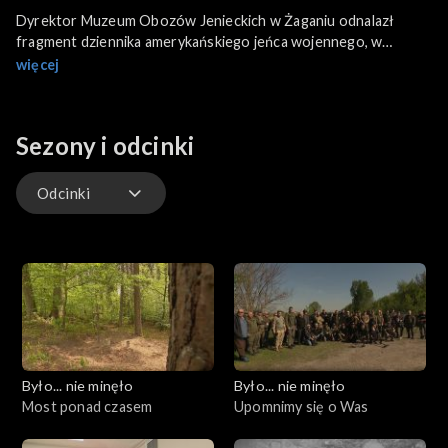
Dyrektor Muzeum Obozów Jenieckich w Żaganiu odnalazł
fragment dziennika amerykańskiego jeńca wojennego, w
którym znajdują się nieznane dotąd rysunki tuneli ucieczkowych
więcej
z obozu. Dziś postanowiliśmy sprawdzić, czy dawne tunele
istniały naprawdę. A może istnieją tam nadal?
Sezony i odcinki
Odcinki
Odcinki
Było... nie minęło
Było... nie minęło
Most ponad czasem
Upomnimy się o Was