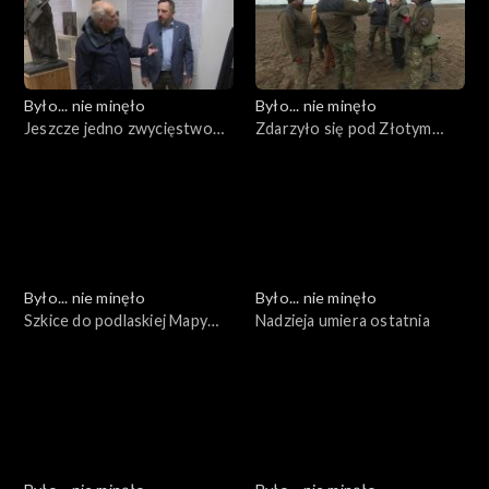
Było... nie minęło
Było... nie minęło
Jeszcze jedno zwycięstwo
Zdarzyło się pod Złotym
nad czasem...
Potokiem
Było... nie minęło
Było... nie minęło
Szkice do podlaskiej Mapy
Nadzieja umiera ostatnia
Pamięci