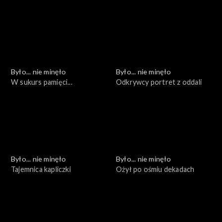
kolejna
wyzwania
Było... nie minęło
Było... nie minęło
W sukurs pamięci...
Odkrywcy portret z oddali
Było... nie minęło
Było... nie minęło
Tajemnica kapliczki
Ożył po ośmiu dekadach