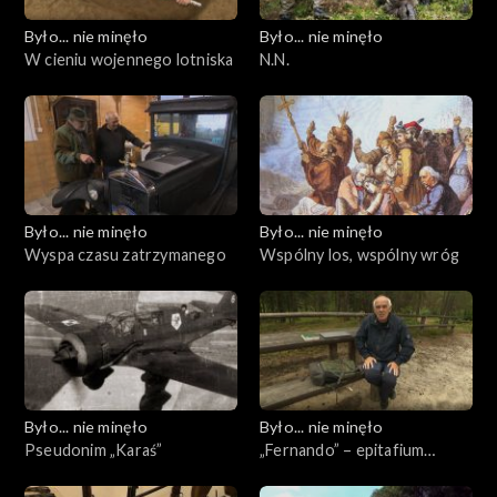
Było... nie minęło
Było... nie minęło
W cieniu wojennego lotniska
N.N.
Było... nie minęło
Było... nie minęło
Wyspa czasu zatrzymanego
Wspólny los, wspólny wróg
Było... nie minęło
Było... nie minęło
Pseudonim „Karaś”
„Fernando” – epitafium
spóźnione