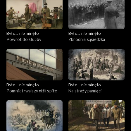
Było... nie minęło
Było... nie minęło
Powrót do służby
Zbrodnia sąsiedzka
Było... nie minęło
Było... nie minęło
Pomnik trwalszy niźli spiże
Na straży pamięci