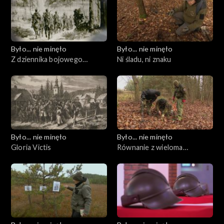
Było... nie minęło
Było... nie minęło
Z dziennika bojowego
Ni śladu, ni znaku
wyprawy Czechowskiego
Było... nie minęło
Było... nie minęło
Gloria Victis
Równanie z wieloma
niewiadomymi