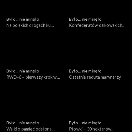
Było... nie minęło
Było... nie minęło
Na polskich drogach ku
Konfederatów dzikowskich
wolności...
wyprawa nad Odrę
Było... nie minęło
Było... nie minęło
RWD-6 – pierwszy krok w
Ostatnia reduta marynarzy
chmury
Było... nie minęło
Było... nie minęło
Walki o pamięć odsłona
Płowki – 30 hektarów