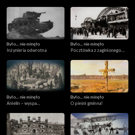
Było... nie minęło
Było... nie minęło
Inżynieria odwrotna
Pocztówka z zaginionego
świata
Było... nie minęło
Było... nie minęło
Anielin – wyspa
O pieśni gminna!
zatrzymanego czasu