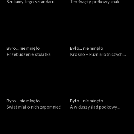
Szukamy tego sztandaru
Ten święty, pułkowy znak
Było... nie minęło
Było... nie minęło
Przebudzenie stulatka
Krosno – kuźnia lotniczych
kadr
Było... nie minęło
Było... nie minęło
Świat miał o nich zapomnieć
A w duszy ślad podkowy...