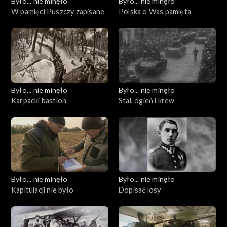
Było... nie minęło
Było... nie minęło
W pamięci Puszczy zapisane
Polska o Was pamięta
Było... nie minęło
Było... nie minęło
Karpacki bastion
Stal, ogień i krew
Było... nie minęło
Było... nie minęło
Kapitulacji nie było
Dopisać losy