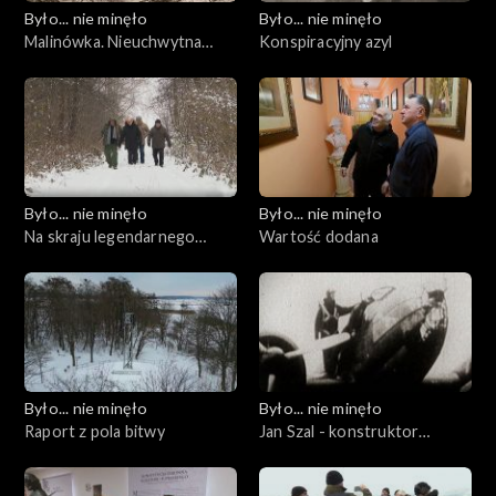
Było... nie minęło
Było... nie minęło
Malinówka. Nieuchwytna
Konspiracyjny azyl
bitwa
Było... nie minęło
Było... nie minęło
Na skraju legendarnego
Wartość dodana
świata
Było... nie minęło
Było... nie minęło
Raport z pola bitwy
Jan Szal - konstruktor
natchniony