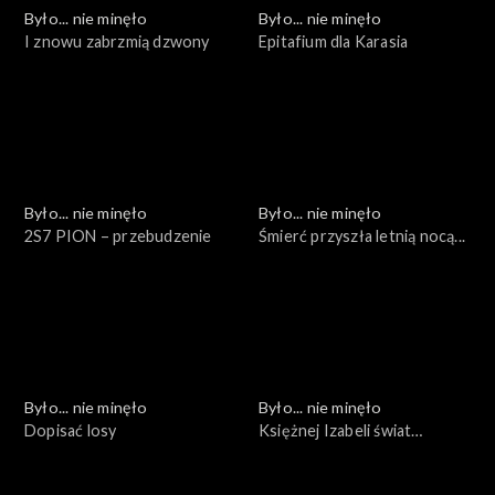
Było... nie minęło
Było... nie minęło
I znowu zabrzmią dzwony
Epitafium dla Karasia
Było... nie minęło
Było... nie minęło
2S7 PION – przebudzenie
Śmierć przyszła letnią nocą...
Było... nie minęło
Było... nie minęło
Dopisać losy
Księżnej Izabeli świat
zaginiony