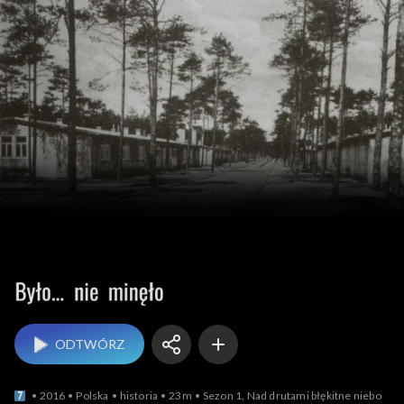
Było... nie minęło
ODTWÓRZ
2016
Polska
historia
23m
Sezon 1, Nad drutami błękitne niebo