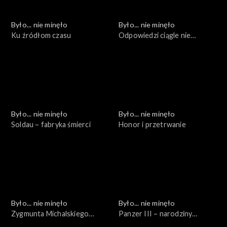
Było... nie minęło
Było... nie minęło
Ku źródłom czasu
Odpowiedzi ciągle nie
znamy...
Było... nie minęło
Było... nie minęło
Soldau – fabryka śmierci
Honor i przetrwanie
Było... nie minęło
Było... nie minęło
Zygmunta Michalskiego
Panzer III – narodziny
życiorys numerami pisany
powtórne