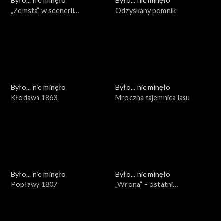
Było... nie minęło
Było... nie minęło
„Zemsta” w scenerii
Odzyskany pomnik
naturalnej
Było... nie minęło
Było... nie minęło
Kłodawa 1863
Mroczna tajemnica lasu
Było... nie minęło
Było... nie minęło
Popławy 1807
„Wrona” – ostatni
sprawdzian