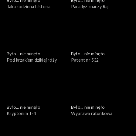
Było... nie minęło
Było... nie minęło
Taka rodzinna historia
Paradyż znaczy Raj
Było... nie minęło
Było... nie minęło
Pod krzakiem dzikiej róży
Patent nr 532
Było... nie minęło
Było... nie minęło
Kryptonim T-4
Wyprawa ratunkowa