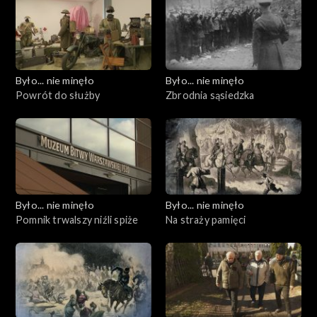
Było... nie minęło
Było... nie minęło
Powrót do służby
Zbrodnia sąsiedzka
Było... nie minęło
Było... nie minęło
Pomnik trwalszy niźli spiże
Na straży pamięci