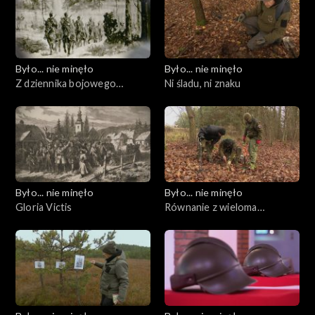
Było... nie minęło
Było... nie minęło
Z dziennika bojowego
Ni śladu, ni znaku
wyprawy Czechowskiego
Było... nie minęło
Było... nie minęło
Gloria Victis
Równanie z wieloma
niewiadomymi