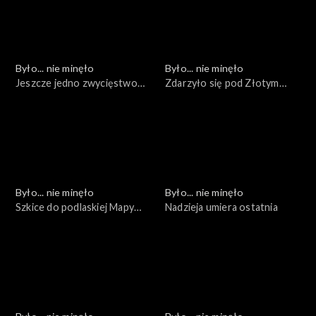
Było... nie minęło
Było... nie minęło
Jeszcze jedno zwycięstwo
Zdarzyło się pod Złotym
nad czasem...
Potokiem
Było... nie minęło
Było... nie minęło
Szkice do podlaskiej Mapy
Nadzieja umiera ostatnia
Pamięci