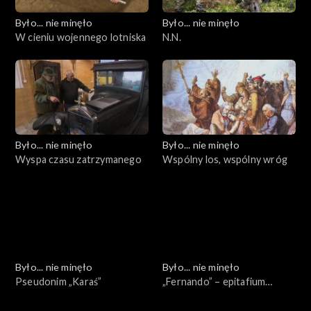
Było... nie minęło
Było... nie minęło
W cieniu wojennego lotniska
N.N.
Było... nie minęło
Było... nie minęło
Wyspa czasu zatrzymanego
Wspólny los, wspólny wróg
Było... nie minęło
Było... nie minęło
Pseudonim „Karaś”
„Fernando” – epitafium
spóźnione