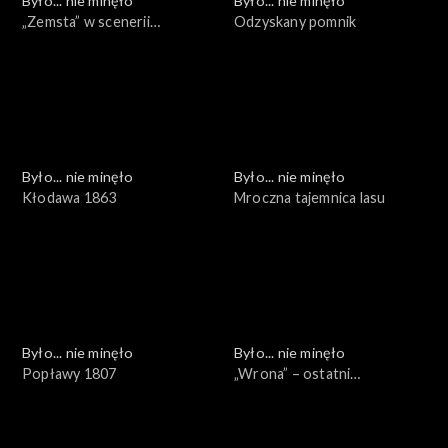
Było... nie minęło
Było... nie minęło
„Zemsta” w scenerii
Odzyskany pomnik
naturalnej
Było... nie minęło
Było... nie minęło
Kłodawa 1863
Mroczna tajemnica lasu
Było... nie minęło
Było... nie minęło
Popławy 1807
„Wrona” – ostatni
sprawdzian