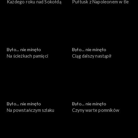
Każdego roku nad Sokołdą
Pułtusk z Napoleonem w tle
Było... nie minęło
Było... nie minęło
Na ścieżkach pamięci
Ciąg dalszy nastąpił
Było... nie minęło
Było... nie minęło
Na powstańczym szlaku
Czyny warte pomników