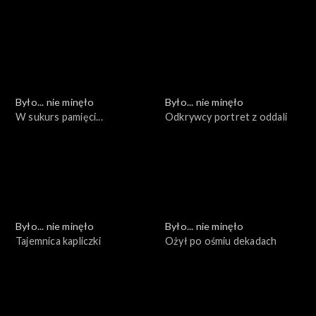
kolejna
wyzwania
Było... nie minęło
Było... nie minęło
W sukurs pamięci...
Odkrywcy portret z oddali
Było... nie minęło
Było... nie minęło
Tajemnica kapliczki
Ożył po ośmiu dekadach