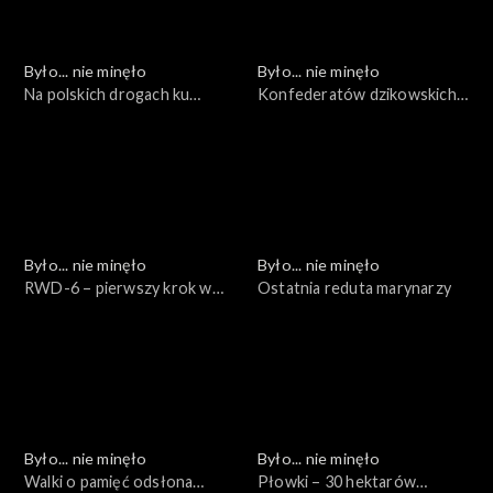
Było... nie minęło
Było... nie minęło
Na polskich drogach ku
Konfederatów dzikowskich
wolności...
wyprawa nad Odrę
Było... nie minęło
Było... nie minęło
RWD-6 – pierwszy krok w
Ostatnia reduta marynarzy
chmury
Było... nie minęło
Było... nie minęło
Walki o pamięć odsłona
Płowki – 30 hektarów