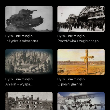
Było... nie minęło
Było... nie minęło
Inżynieria odwrotna
Pocztówka z zaginionego
świata
Było... nie minęło
Było... nie minęło
Anielin – wyspa
O pieśni gminna!
zatrzymanego czasu