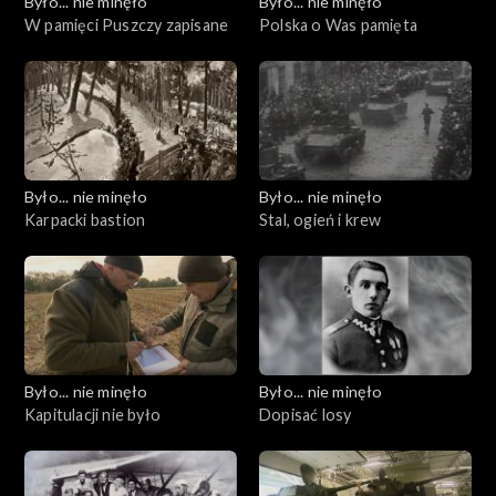
Było... nie minęło
Było... nie minęło
W pamięci Puszczy zapisane
Polska o Was pamięta
Było... nie minęło
Było... nie minęło
Karpacki bastion
Stal, ogień i krew
Było... nie minęło
Było... nie minęło
Kapitulacji nie było
Dopisać losy