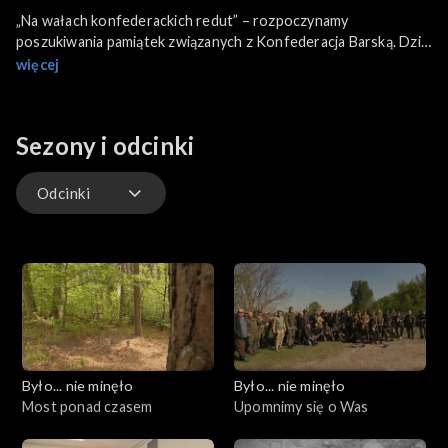
„Na wałach konfederackich redut” – rozpoczynamy
poszukiwania pamiątek związanych z Konfederacja Barską. Dziś
niemal zupełnie zapomniana, niegdyś przez historyków słusznie
więcej
była zwana Pierwszym Powstaniem Narodowym. Do
przebadania wybraliśmy dwa obiekty. Kopiec Konfederatów w
rzeszowskiej dzielnicy Pobitno i wysoko w Bieszczadach
Sezony i odcinki
obiekt, który na austriackich mapach z końca XVIII wieku
opisany jako konfederaten schanzen. Zawędrujemy do
Rzeszowa i do Cisnej w Bieszczadach.
Odcinki
Odcinki
Było... nie minęło
Było... nie minęło
Most ponad czasem
Upomnimy się o Was