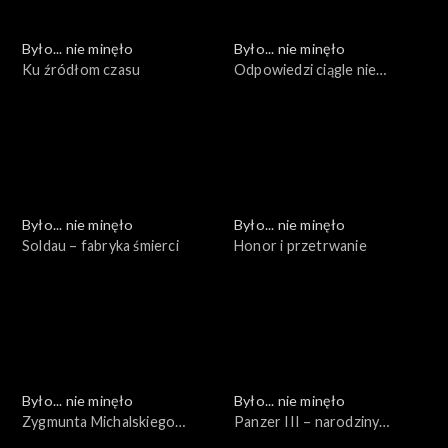
Było... nie minęło
Było... nie minęło
Ku źródłom czasu
Odpowiedzi ciągle nie
znamy...
Było... nie minęło
Było... nie minęło
Soldau – fabryka śmierci
Honor i przetrwanie
Było... nie minęło
Było... nie minęło
Zygmunta Michalskiego
Panzer III – narodziny
życiorys numerami pisany
powtórne