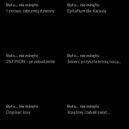
Było... nie minęło
Było... nie minęło
I znowu zabrzmią dzwony
Epitafium dla Karasia
Było... nie minęło
Było... nie minęło
2S7 PION – przebudzenie
Śmierć przyszła letnią nocą...
Było... nie minęło
Było... nie minęło
Dopisać losy
Księżnej Izabeli świat
zaginiony