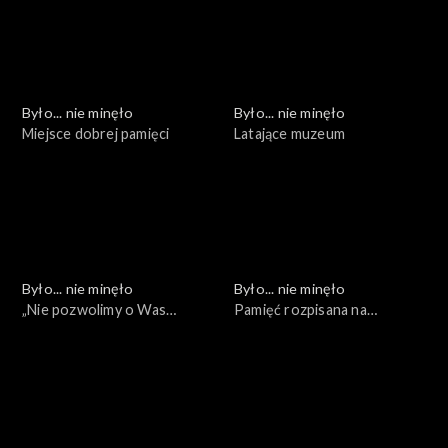
Było... nie minęło
Było... nie minęło
Miejsce dobrej pamięci
Latające muzeum
Było... nie minęło
Było... nie minęło
„Nie pozwolimy o Was
Pamięć rozpisana na
zapomnieć”
pokolenia