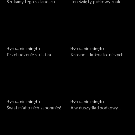
Szukamy tego sztandaru
Ten święty, pułkowy znak
Było... nie minęło
Było... nie minęło
Przebudzenie stulatka
Krosno – kuźnia lotniczych
kadr
Było... nie minęło
Było... nie minęło
Świat miał o nich zapomnieć
A w duszy ślad podkowy...