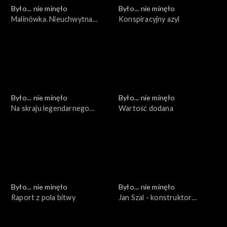
Było... nie minęło
Było... nie minęło
Malinówka. Nieuchwytna
Konspiracyjny azyl
bitwa
Było... nie minęło
Było... nie minęło
Na skraju legendarnego
Wartość dodana
świata
Było... nie minęło
Było... nie minęło
Raport z pola bitwy
Jan Szal - konstruktor
natchniony