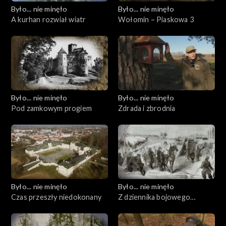
Było... nie minęło
Było... nie minęło
A kurhan rozwiał wiatr
Wołomin – Piaskowa 3
Było... nie minęło
Było... nie minęło
Pod zamkowym progiem
Zdrada i zbrodnia
Było... nie minęło
Było... nie minęło
Czas przeszły niedokonany
Z dziennika bojowego
wyprawy Czechowskiego,
rozdział drugi