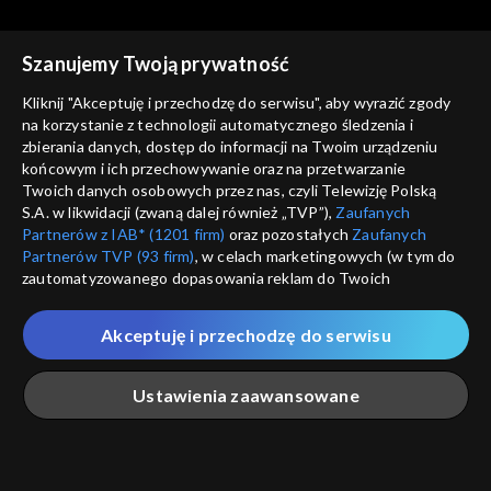
Szanujemy Twoją prywatność
Kliknij "Akceptuję i przechodzę do serwisu", aby wyrazić zgody
na korzystanie z technologii automatycznego śledzenia i
zbierania danych, dostęp do informacji na Twoim urządzeniu
Było... nie minęło
Było... nie minęło
końcowym i ich przechowywanie oraz na przetwarzanie
Pogromcy żelaznych
Projekt Kegresse
Twoich danych osobowych przez nas, czyli Telewizję Polską
smoków
S.A. w likwidacji (zwaną dalej również „TVP”),
Zaufanych
Partnerów z IAB* (1201 firm)
oraz pozostałych
Zaufanych
Partnerów TVP (93 firm)
, w celach marketingowych (w tym do
zautomatyzowanego dopasowania reklam do Twoich
zainteresowań i mierzenia ich skuteczności) i pozostałych,
które wskazujemy poniżej, a także zgody na udostępnianie
Akceptuję i przechodzę do serwisu
przez nas identyfikatora PPID do Google.
Było... nie minęło
Było... nie minęło
Powrót do zacnej
Wszystko dla Ojczyzny, nic
Twoje dane osobowe zbierane podczas odwiedzania przez
Ustawienia zaawansowane
przeszłości
dla mnie
Ciebie naszych
poszczególnych serwisów
zwanych dalej
„Portalem”, w tym informacje zapisywane za pomocą
technologii takich jak: pliki cookie, sygnalizatory WWW lub
innych podobnych technologii umożliwiających świadczenie
Główna
Szukaj
Moja lista
Na żywo
Więcej
dopasowanych i bezpiecznych usług, personalizację treści