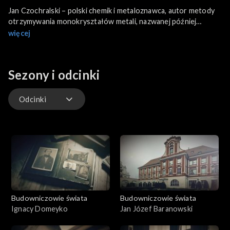
Jan Czochralski – polski chemik i metaloznawca, autor metody
otrzymywania monokryształów metali, nazwanej później
metodą Czochralskiego, będącej podstawą współcześnie
więcej
stosowanego procesu produkcji układów scalonych.
Sezony i odcinki
Odcinki
Odcinki
Budowniczowie świata
Budowniczowie świata
Ignacy Domeyko
Jan Józef Baranowski