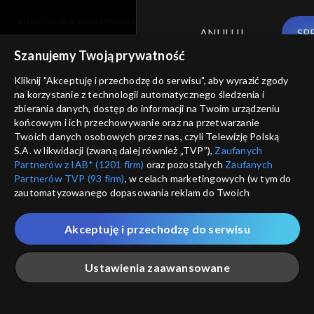
informacje o dostawcy usług
ANULUJ
SP
Szanujemy Twoją prywatność
Kliknij "Akceptuję i przechodzę do serwisu", aby wyrazić zgody
na korzystanie z technologii automatycznego śledzenia i
zbierania danych, dostęp do informacji na Twoim urządzeniu
końcowym i ich przechowywanie oraz na przetwarzanie
Twoich danych osobowych przez nas, czyli Telewizję Polską
S.A. w likwidacji (zwaną dalej również „TVP”),
Zaufanych
Partnerów z IAB* (1201 firm)
oraz pozostałych
Zaufanych
Partnerów TVP (93 firm)
, w celach marketingowych (w tym do
zautomatyzowanego dopasowania reklam do Twoich
zainteresowań i mierzenia ich skuteczności) i pozostałych,
które wskazujemy poniżej, a także zgody na udostępnianie
Akceptuję i przechodzę do serwisu
przez nas identyfikatora PPID do Google.
Twoje dane osobowe zbierane podczas odwiedzania przez
Ustawienia zaawansowane
Ciebie naszych
poszczególnych serwisów
zwanych dalej
„Portalem”, w tym informacje zapisywane za pomocą
technologii takich jak: pliki cookie, sygnalizatory WWW lub
innych podobnych technologii umożliwiających świadczenie
Główna
Szukaj
Moja lista
Na żywo
Więcej