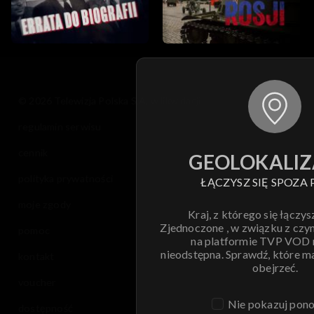
© 2026 Telewizja Polska S.A. w likwidacji
regulamin serwisu
cennik
GEOLOKALIZ
polityka prywatności
ŁĄCZYSZ SIĘ SPOZA 
moje zgody
Kraj, z którego się łączys
Zjednoczone , w związku z czy
pomoc
na platformie TVP VOD
nieodstępna. Sprawdź, które m
kontakt
obejrzeć.
voucher
Nie pokazuj pon
dostępność