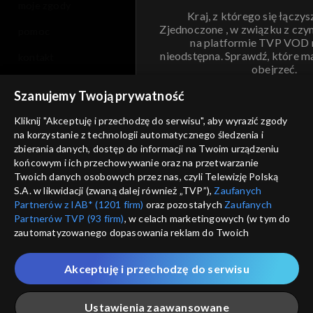
moje zgody
Kraj, z którego się łączys
Zjednoczone , w związku z czy
pomoc
na platformie TVP VOD
nieodstępna. Sprawdź, które m
kontakt
obejrzeć.
voucher
Szanujemy Twoją prywatność
Nie pokazuj pon
dostępność
Kliknij "Akceptuję i przechodzę do serwisu", aby wyrazić zgody
na korzystanie z technologii automatycznego śledzenia i
informacje o dostawcy usług
ANULUJ
SP
zbierania danych, dostęp do informacji na Twoim urządzeniu
końcowym i ich przechowywanie oraz na przetwarzanie
Twoich danych osobowych przez nas, czyli Telewizję Polską
S.A. w likwidacji (zwaną dalej również „TVP”),
Zaufanych
Partnerów z IAB* (1201 firm)
oraz pozostałych
Zaufanych
Partnerów TVP (93 firm)
, w celach marketingowych (w tym do
zautomatyzowanego dopasowania reklam do Twoich
zainteresowań i mierzenia ich skuteczności) i pozostałych,
które wskazujemy poniżej, a także zgody na udostępnianie
Akceptuję i przechodzę do serwisu
przez nas identyfikatora PPID do Google.
Twoje dane osobowe zbierane podczas odwiedzania przez
Ustawienia zaawansowane
Ciebie naszych
poszczególnych serwisów
zwanych dalej