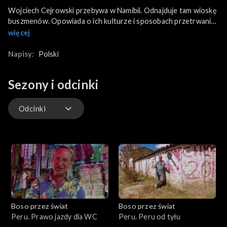
Wojciech Cejrowski przebywa w Namibii. Odnajduje tam wioskę
buszmenów. Opowiada o ich kulturze i sposobach przetrwania.
Kamera rejestruje ich życie: powstawanie narzędzi, posiłek,
więcej
sporządzanie trucizny.
Napisy:
Polski
Sezony i odcinki
Odcinki
Odcinki
Boso przez świat
Boso przez świat
Peru. Prawo jazdy dla WC
Peru. Peru od tyłu