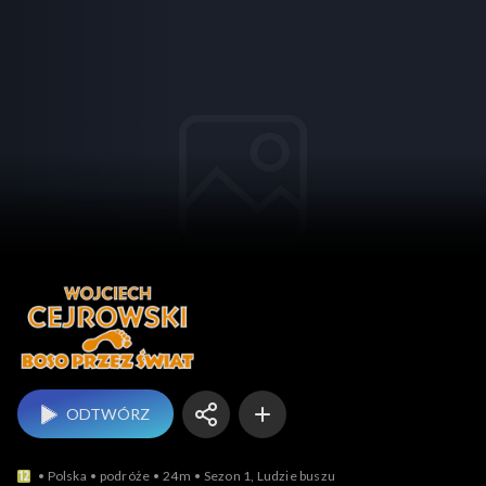
Boso przez świat
ODTWÓRZ
Polska
podróże
24m
Sezon 1, Ludzie buszu