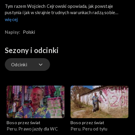
Tym razem Wojciech Cejrowski opowiada, jak powstaje
pustynia i jak w skrajnie trudnych warunkach radzą sobie
zwierzęta i rośliny. Wraz z bosonogim podróżnikiem widzowie
więcej
uczestniczą w locie balonem nad pustynią. Lot odbywa się o
świcie i kończy się śniadaniem w największej restauracji świata -
Napisy:
Polski
pod niebem Afryki Zachodniej.
Sezony i odcinki
Odcinki
Odcinki
Boso przez świat
Boso przez świat
Peru. Prawo jazdy dla WC
Peru. Peru od tyłu