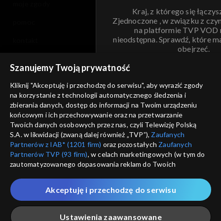
moje zgody
Kraj, z którego się łączys
Zjednoczone , w związku z czy
pomoc
na platformie TVP VOD
nieodstępna. Sprawdź, które m
kontakt
obejrzeć.
voucher
Szanujemy Twoją prywatność
Nie pokazuj pon
dostępność
Kliknij "Akceptuję i przechodzę do serwisu", aby wyrazić zgody
na korzystanie z technologii automatycznego śledzenia i
informacje o dostawcy usług
ANULUJ
SP
zbierania danych, dostęp do informacji na Twoim urządzeniu
końcowym i ich przechowywanie oraz na przetwarzanie
Twoich danych osobowych przez nas, czyli Telewizję Polską
S.A. w likwidacji (zwaną dalej również „TVP”),
Zaufanych
Partnerów z IAB* (1201 firm)
oraz pozostałych
Zaufanych
Partnerów TVP (93 firm)
, w celach marketingowych (w tym do
zautomatyzowanego dopasowania reklam do Twoich
zainteresowań i mierzenia ich skuteczności) i pozostałych,
które wskazujemy poniżej, a także zgody na udostępnianie
Akceptuję i przechodzę do serwisu
przez nas identyfikatora PPID do Google.
Twoje dane osobowe zbierane podczas odwiedzania przez
Ustawienia zaawansowane
Ciebie naszych
poszczególnych serwisów
zwanych dalej