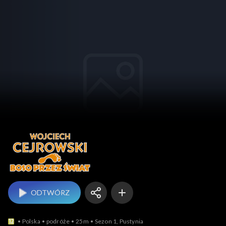
Boso przez świat
ODTWÓRZ
Polska
podróże
25m
Sezon 1, Pustynia