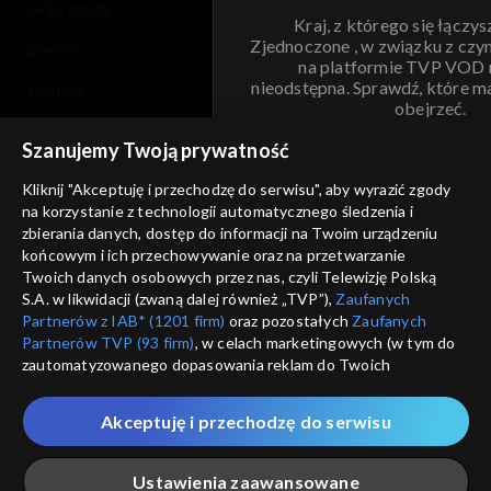
moje zgody
Kraj, z którego się łączys
Zjednoczone , w związku z czy
pomoc
na platformie TVP VOD
nieodstępna. Sprawdź, które m
kontakt
obejrzeć.
voucher
Szanujemy Twoją prywatność
Nie pokazuj pon
dostępność
Kliknij "Akceptuję i przechodzę do serwisu", aby wyrazić zgody
na korzystanie z technologii automatycznego śledzenia i
informacje o dostawcy usług
ANULUJ
SP
zbierania danych, dostęp do informacji na Twoim urządzeniu
końcowym i ich przechowywanie oraz na przetwarzanie
Twoich danych osobowych przez nas, czyli Telewizję Polską
S.A. w likwidacji (zwaną dalej również „TVP”),
Zaufanych
Partnerów z IAB* (1201 firm)
oraz pozostałych
Zaufanych
Partnerów TVP (93 firm)
, w celach marketingowych (w tym do
zautomatyzowanego dopasowania reklam do Twoich
zainteresowań i mierzenia ich skuteczności) i pozostałych,
które wskazujemy poniżej, a także zgody na udostępnianie
Akceptuję i przechodzę do serwisu
przez nas identyfikatora PPID do Google.
Twoje dane osobowe zbierane podczas odwiedzania przez
Ustawienia zaawansowane
Ciebie naszych
poszczególnych serwisów
zwanych dalej