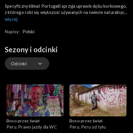
Specyficzny klimat Portugalii sprzyja uprawie dębu korkowego,
z którego robi się większość używanych na świecie naturalnych
korków. Wojciech Cejrowski w ciekawy i zabawny sposób
więcej
pokaże nam, jak wygląda ich cykl produkcji: od gaju dębowego
aż do... butelki z winem.
Napisy:
Polski
Sezony i odcinki
Odcinki
Odcinki
Boso przez świat
Boso przez świat
Peru. Prawo jazdy dla WC
Peru. Peru od tyłu