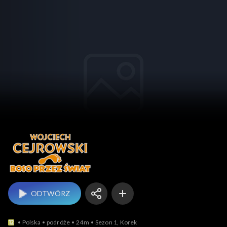
Boso przez świat
ODTWÓRZ
Polska
podróże
24m
Sezon 1, Korek