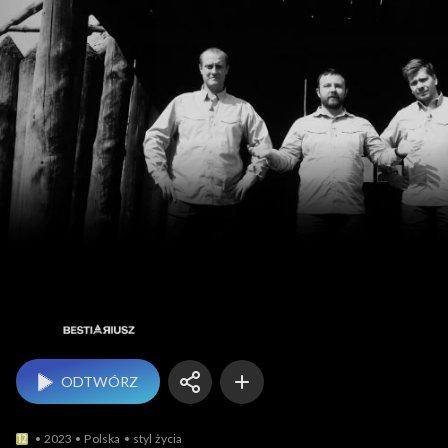
Bestiariusz Słowiański
ODTWÓRZ
2023
Polska
styl życia