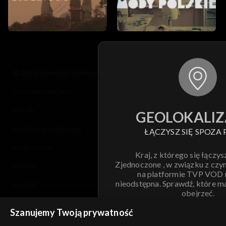
© 2026 Telewizja Polska S.A. w likwidacji
regulamin serwisu
cennik
GEOLOKALIZ
polityka prywatności
ŁĄCZYSZ SIĘ SPOZA 
moje zgody
Kraj, z którego się łączys
Zjednoczone , w związku z czy
pomoc
na platformie TVP VOD
nieodstępna. Sprawdź, które m
kontakt
obejrzeć.
voucher
Szanujemy Twoją prywatność
Nie pokazuj pon
dostępność