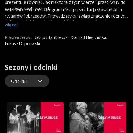
prezentuje również, jak niektóre z tych wierzeń przetrwały do
czasów współczesnych.
Ważnym elementem programu jest prezentacja słowiańskich
rytuałów i obrzędów. Prowadzący omawiają znaczenie różnych
świąt, wyjaśniają symbolikę gestów i przedmiotów używanych
więcej
podczas ceremonii, a także pokazują, jak niektóre z tych tradycji
przetrwały w zmodyfikowanej formie do dziś.
Prezenterzy:
Jakub Stankowski
, 
Konrad Niedziułka
, 
Łukasz Dąbrowski
Sezony i odcinki
Odcinki
Odcinki