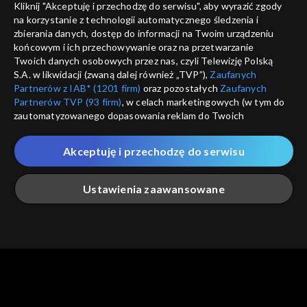
Kliknij "Akceptuję i przechodzę do serwisu", aby wyrazić zgody
na korzystanie z technologii automatycznego śledzenia i
informacje o dostawcy usług
ANULUJ
SP
zbierania danych, dostęp do informacji na Twoim urządzeniu
końcowym i ich przechowywanie oraz na przetwarzanie
Twoich danych osobowych przez nas, czyli Telewizję Polską
S.A. w likwidacji (zwaną dalej również „TVP”),
Zaufanych
Partnerów z IAB* (1201 firm)
oraz pozostałych
Zaufanych
Partnerów TVP (93 firm)
, w celach marketingowych (w tym do
zautomatyzowanego dopasowania reklam do Twoich
zainteresowań i mierzenia ich skuteczności) i pozostałych,
które wskazujemy poniżej, a także zgody na udostępnianie
Akceptuję i przechodzę do serwisu
przez nas identyfikatora PPID do Google.
Twoje dane osobowe zbierane podczas odwiedzania przez
Ustawienia zaawansowane
Ciebie naszych
poszczególnych serwisów
zwanych dalej
„Portalem”, w tym informacje zapisywane za pomocą
technologii takich jak: pliki cookie, sygnalizatory WWW lub
innych podobnych technologii umożliwiających świadczenie
Główna
Szukaj
Moja lista
Na żywo
Więcej
dopasowanych i bezpiecznych usług, personalizację treści
oraz reklam, udostępnianie funkcji mediów społecznościowych
oraz analizowanie ruchu w Internecie.
Twoje dane osobowe zbierane podczas odwiedzania przez