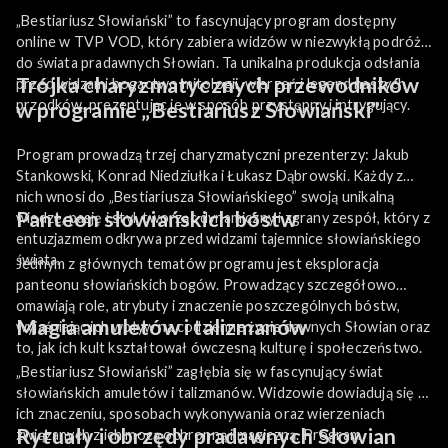
„Bestiariusz Słowiański” to fascynujący program dostępny
online w TVP VOD, który zabiera widzów w niezwykłą podróż
do świata pradawnych Słowian. Ta unikalna produkcja odsłania
Trójka charyzmatycznych przewodników
przed widzami bogactwo mitologii, wierzeń i legend naszych
przodków, prezentując je w sposób przystępny i intrygujący.
w programie „Bestiariusz Słowiański”
Program prowadzą trzej charyzmatyczni prezenterzy: Jakub
Stankowski, Konrad Niedziułka i Łukasz Dąbrowski. Każdy z
nich wnosi do „Bestiariusza Słowiańskiego” swoją unikalną
Panteon słowiańskich bóstw
wiedzę, pasję i styl, tworząc dynamiczny i zgrany zespół, który z
entuzjazmem odkrywa przed widzami tajemnice słowiańskiego
świata.
Jednym z głównych tematów programu jest eksploracja
panteonu słowiańskich bogów. Prowadzący szczegółowo
omawiają role, atrybuty i znaczenie poszczególnych bóstw,
Magia amuletów i talizmanów
wyjaśniając ich wpływ na codzienne życie dawnych Słowian oraz
to, jak ich kult kształtował ówczesną kulturę i społeczeństwo.
„Bestiariusz Słowiański” zagłębia się w fascynujący świat
słowiańskich amuletów i talizmanów. Widzowie dowiadują się o
ich znaczeniu, sposobach wykonywania oraz wierzeniach
Rytuały i obrzędy pradawnych Słowian
związanych z ich mocą ochronną i magiczną. Program