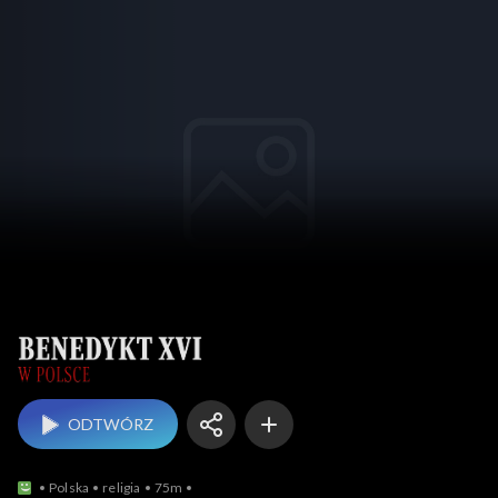
Benedykt XVI w Polsce
ODTWÓRZ
Polska
religia
75m