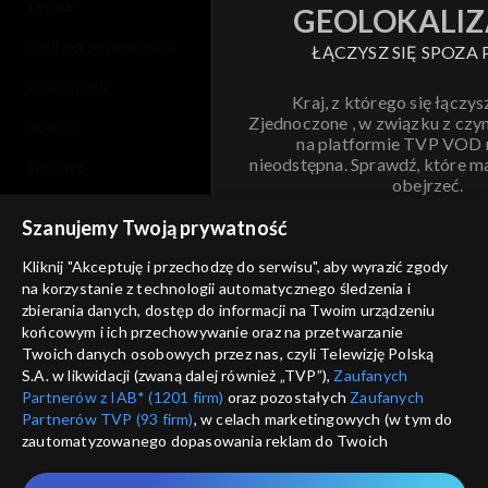
cennik
GEOLOKALIZ
polityka prywatności
ŁĄCZYSZ SIĘ SPOZA 
moje zgody
Kraj, z którego się łączys
Zjednoczone , w związku z czy
pomoc
na platformie TVP VOD
nieodstępna. Sprawdź, które m
kontakt
obejrzeć.
voucher
Szanujemy Twoją prywatność
Nie pokazuj pon
dostępność
Kliknij "Akceptuję i przechodzę do serwisu", aby wyrazić zgody
informacje o dostawcy usług
na korzystanie z technologii automatycznego śledzenia i
ANULUJ
SP
zbierania danych, dostęp do informacji na Twoim urządzeniu
końcowym i ich przechowywanie oraz na przetwarzanie
Twoich danych osobowych przez nas, czyli Telewizję Polską
S.A. w likwidacji (zwaną dalej również „TVP”),
Zaufanych
Partnerów z IAB* (1201 firm)
oraz pozostałych
Zaufanych
Partnerów TVP (93 firm)
, w celach marketingowych (w tym do
zautomatyzowanego dopasowania reklam do Twoich
zainteresowań i mierzenia ich skuteczności) i pozostałych,
które wskazujemy poniżej, a także zgody na udostępnianie