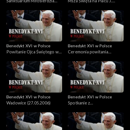
Sanktuarium Miłosierdzia
Msza Święta na Placu J.
Bożego w Łagiewnikach
Piłsudskiego w Warszawie
(27.05.2006)
(26.05.2006)
Benedykt XVI w Polsce
Benedykt XVI w Polsce
Powitanie Ojca Świętego w
Ceremonia powitania
Krakowie (26.05.2006)
(25.05.2006)
Benedykt XVI w Polsce
Benedykt XVI w Polsce
Wadowice (27.05.2006)
Spotkanie z
przedstawicielami Polskiej
Rady Ekumenicznej
(25.05.2006)