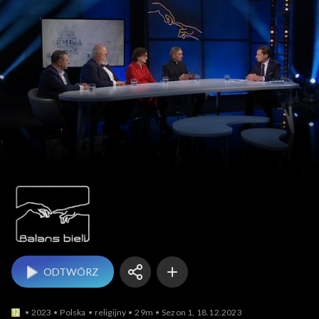
Balans bieli
ODTWÓRZ
2023
Polska
religijny
29m
Sezon 1, 18.12.2023