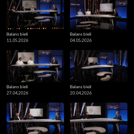
przez Boga, a ludzie, którzy otwarcie deklarują ateizm mają
zamkniętą drogę do wysokich funkcji państwowych”. Krzysztof
Ziemiec wraz ze swoimi gośćmi porozmawia na temat obecnie
dziejącej się debaty dot. Kościoła i państwa świeckiego.
Balans bieli
Balans bieli
11.05.2026
04.05.2026
Balans bieli
Balans bieli
27.04.2026
20.04.2026