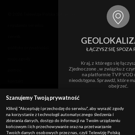
© 2026 Telewizja Polska S.A. w likwidacji
regulamin serwisu
cennik
GEOLOKALIZ
polityka prywatności
ŁĄCZYSZ SIĘ SPOZA 
moje zgody
Kraj, z którego się łączys
Zjednoczone , w związku z czy
pomoc
na platformie TVP VOD
nieodstępna. Sprawdź, które m
kontakt
obejrzeć.
voucher
Szanujemy Twoją prywatność
Nie pokazuj pon
dostępność
Kliknij "Akceptuję i przechodzę do serwisu", aby wyrazić zgody
na korzystanie z technologii automatycznego śledzenia i
informacje o dostawcy usług
ANULUJ
SP
zbierania danych, dostęp do informacji na Twoim urządzeniu
końcowym i ich przechowywanie oraz na przetwarzanie
Twoich danych osobowych przez nas, czyli Telewizję Polską