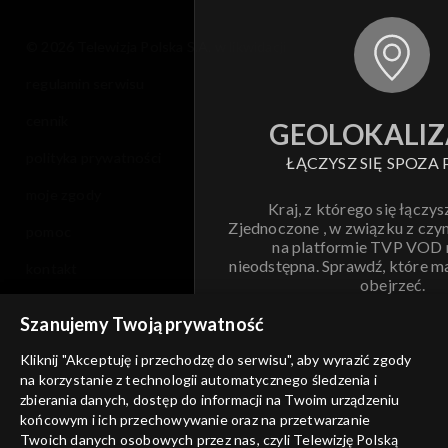
© 2026 Telewizja Polska S.A. w likwidacji
regulamin serwisu
cennik
GEOLOKALIZ
polityka prywatności
ŁĄCZYSZ SIĘ SPOZA 
moje zgody
Kraj, z którego się łączys
Zjednoczone , w związku z czy
pomoc
na platformie TVP VOD
nieodstępna. Sprawdź, które m
kontakt
obejrzeć.
voucher
Szanujemy Twoją prywatność
Nie pokazuj pon
dostępność
Kliknij "Akceptuję i przechodzę do serwisu", aby wyrazić zgody
na korzystanie z technologii automatycznego śledzenia i
informacje o dostawcy usług
ANULUJ
SP
zbierania danych, dostęp do informacji na Twoim urządzeniu
końcowym i ich przechowywanie oraz na przetwarzanie
Twoich danych osobowych przez nas, czyli Telewizję Polską