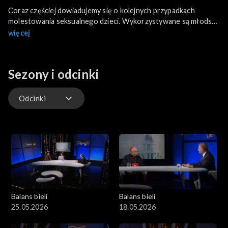
Coraz częściej dowiadujemy się o kolejnych przypadkach
molestowania seksualnego dzieci. Wykorzystywane są młodsze
dzieci, nastolatkowie, dziewczynki, chłopcy. Kiedy nadużycia
więcej
seksualne wychodzą na światło dzienne, zadajemy sobie
pytania: dlaczego dziecko nic nie powiedziało? Gdzie byli
rodzice, nauczyciele, sąsiedzi? Czy naprawdę nikt nic nie
Sezony i odcinki
zauważył? Czy nikt nic nie przeczuwał? W programie
porozmawiamy o tym, w jaki sposób rozpoznać przemoc
seksualną wobec dzieci i jakie ślady w psychice dziecka
Odcinki
pozostawiają nadużycia seksualne?
Odcinki
Balans bieli
Balans bieli
25.05.2026
18.05.2026