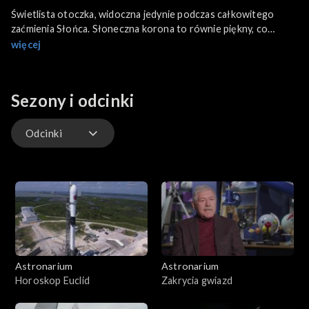
Świetlista otoczka, widoczna jedynie podczas całkowitego
zaćmienia Słońca. Słoneczna korona to równie piękny, co
tajemniczy twór. W tym programie pokażemy, co wiemy na jej
więcej
temat. I w jaki sposób możemy ją badać.
Sezony i odcinki
Odcinki
Odcinki
Astronarium
Astronarium
Horoskop Euclid
Zakrycia gwiazd