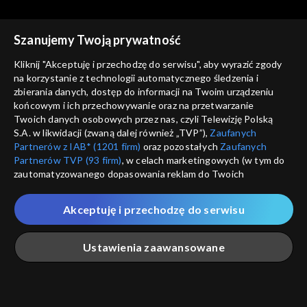
Szanujemy Twoją prywatność
Kliknij "Akceptuję i przechodzę do serwisu", aby wyrazić zgody
na korzystanie z technologii automatycznego śledzenia i
zbierania danych, dostęp do informacji na Twoim urządzeniu
Astronarium
Astronarium
końcowym i ich przechowywanie oraz na przetwarzanie
Kosmiczne masery
Supernowe
Twoich danych osobowych przez nas, czyli Telewizję Polską
S.A. w likwidacji (zwaną dalej również „TVP”),
Zaufanych
Partnerów z IAB* (1201 firm)
oraz pozostałych
Zaufanych
Partnerów TVP (93 firm)
, w celach marketingowych (w tym do
zautomatyzowanego dopasowania reklam do Twoich
zainteresowań i mierzenia ich skuteczności) i pozostałych,
które wskazujemy poniżej, a także zgody na udostępnianie
Akceptuję i przechodzę do serwisu
przez nas identyfikatora PPID do Google.
Astronarium
Astronarium
Planety karłowate
Planetoidy
Twoje dane osobowe zbierane podczas odwiedzania przez
Ustawienia zaawansowane
Ciebie naszych
poszczególnych serwisów
zwanych dalej
„Portalem”, w tym informacje zapisywane za pomocą
technologii takich jak: pliki cookie, sygnalizatory WWW lub
innych podobnych technologii umożliwiających świadczenie
Główna
Szukaj
Moja lista
Na żywo
Więcej
dopasowanych i bezpiecznych usług, personalizację treści