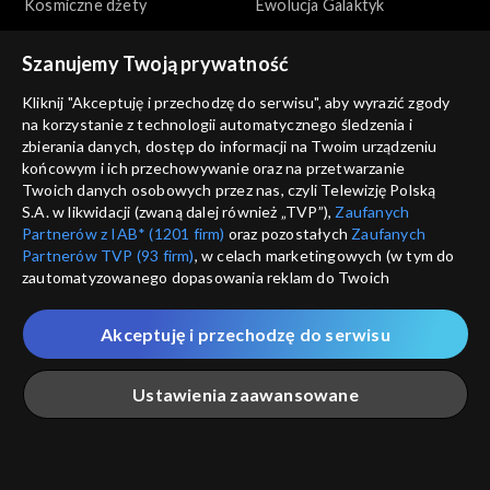
Kosmiczne dżety
Ewolucja Galaktyk
Szanujemy Twoją prywatność
Kliknij "Akceptuję i przechodzę do serwisu", aby wyrazić zgody
na korzystanie z technologii automatycznego śledzenia i
zbierania danych, dostęp do informacji na Twoim urządzeniu
końcowym i ich przechowywanie oraz na przetwarzanie
Astronarium
Astronarium
Twoich danych osobowych przez nas, czyli Telewizję Polską
Kosmiczne masery
Supernowe
S.A. w likwidacji (zwaną dalej również „TVP”),
Zaufanych
Partnerów z IAB* (1201 firm)
oraz pozostałych
Zaufanych
Partnerów TVP (93 firm)
, w celach marketingowych (w tym do
zautomatyzowanego dopasowania reklam do Twoich
zainteresowań i mierzenia ich skuteczności) i pozostałych,
które wskazujemy poniżej, a także zgody na udostępnianie
Akceptuję i przechodzę do serwisu
przez nas identyfikatora PPID do Google.
Astronarium
Astronarium
Twoje dane osobowe zbierane podczas odwiedzania przez
Planety karłowate
Planetoidy
Ustawienia zaawansowane
Ciebie naszych
poszczególnych serwisów
zwanych dalej
„Portalem”, w tym informacje zapisywane za pomocą
technologii takich jak: pliki cookie, sygnalizatory WWW lub
innych podobnych technologii umożliwiających świadczenie
Główna
Szukaj
Moja lista
Na żywo
Więcej
dopasowanych i bezpiecznych usług, personalizację treści