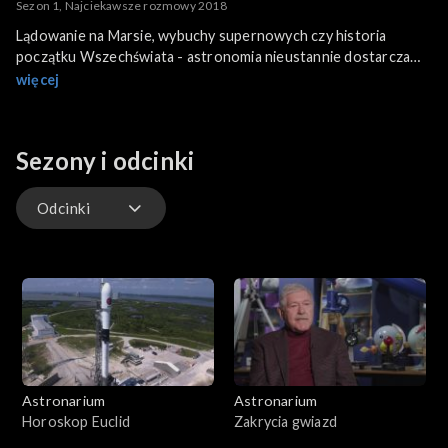
Sezon 1, Najciekawsze rozmowy 2018
Lądowanie na Marsie, wybuchy supernowych czy historia
początku Wszechświata - astronomia nieustannie dostarcza
fascynujących tematów do rozmowy. My każdego roku
więcej
zajmujemy się ich pokazywaniem. Przypomnimy, o czym
mówiliśmy w roku 2018.
Sezony i odcinki
Odcinki
Odcinki
Astronarium
Astronarium
Horoskop Euclid
Zakrycia gwiazd